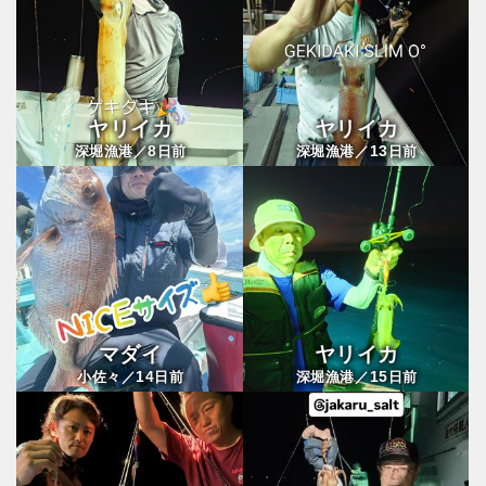
ヤリイカ
ヤリイカ
8
13
深堀漁港／
日前
深堀漁港／
日前
マダイ
ヤリイカ
14
15
小佐々／
日前
深堀漁港／
日前