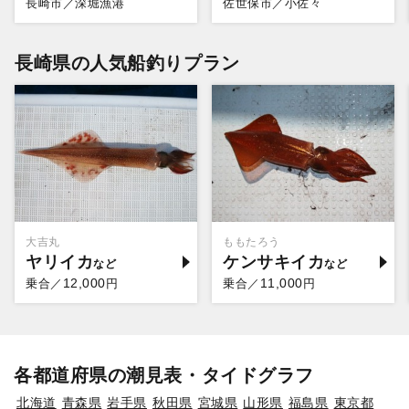
長崎市／深堀漁港
佐世保市／小佐々
長崎県の人気船釣りプラン
大吉丸
ももたろう
ヤリイカ
ケンサキイカ
12,000
11,000
乗合／
円
乗合／
円
各都道府県の潮見表・タイドグラフ
北海道
青森県
岩手県
秋田県
宮城県
山形県
福島県
東京都