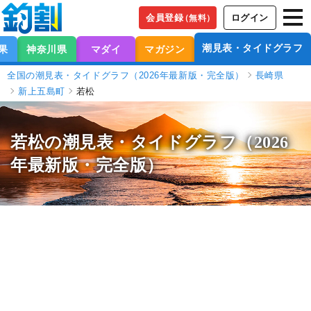
会員登録
ログイン
（無料）
潮見表・タイドグラフ
果
神奈川県
マダイ
マガジン
全国の潮見表・タイドグラフ（2026年最新版・完全版）
長崎県
新上五島町
若松
若松の潮見表
・タイドグラフ（2026
年最新版・完全版）