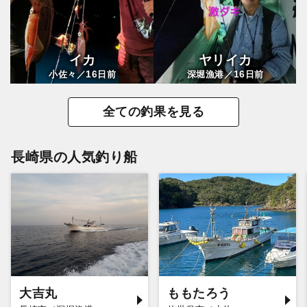
イカ
ヤリイカ
16
16
小佐々／
日前
深堀漁港／
日前
全ての釣果を見る
長崎県の人気釣り船
大吉丸
ももたろう