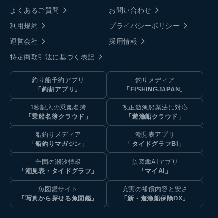
よくあるご質問
お問い合わせ
利用規約
プライバシーポリシー
運営会社
採用情報
特定商取引法に基づく表記
釣り船予約アプリ
釣りメディア
「釣割アプリ」
「FISHINGJAPAN」
1秒記入の乗船名簿
改正遊漁船業法に対応
「乗船名簿クラウド」
「遊漁船クラウド」
船釣りメディア
潮見表アプリ
「船釣りマガジン」
「タイドグラフBI」
全国の潮汐情報
魚図鑑AIアプリ
「潮見表・タイドグラフ」
「マイAI」
魚図鑑サイト
充実の補償内容と安さ
「写真から探せる魚図鑑」
「新・遊漁船保険DX」