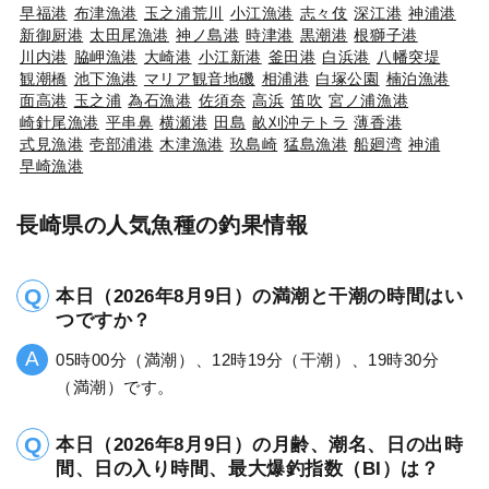
早福港
布津漁港
玉之浦荒川
小江漁港
志々伎
深江港
神浦港
新御厨港
太田尾漁港
神ノ島港
時津港
黒潮港
根獅子港
川内港
脇岬漁港
大崎港
小江新港
釜田港
白浜港
八幡突堤
観潮橋
池下漁港
マリア観音地磯
相浦港
白塚公園
楠泊漁港
面高港
玉之浦
為石漁港
佐須奈
高浜
笛吹
宮ノ浦漁港
崎針尾漁港
平串鼻
横瀬港
田島
畝刈沖テトラ
薄香港
式見漁港
壱部浦港
木津漁港
玖島崎
猛島漁港
船廻湾
神浦
早崎漁港
長崎県の人気魚種の釣果情報
本日（2026年8月9日）の満潮と干潮の時間はい
つですか？
05時00分（満潮）、12時19分（干潮）、19時30分
（満潮）です。
本日（2026年8月9日）の月齢、潮名、日の出時
間、日の入り時間、最大爆釣指数（BI）は？