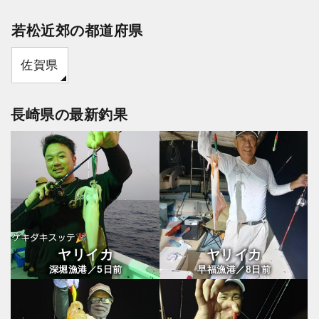
若松近郊の都道府県
佐賀県
長崎県の最新釣果
ヤリイカ
ヤリイカ
5
8
深堀漁港／
日前
早福漁港／
日前