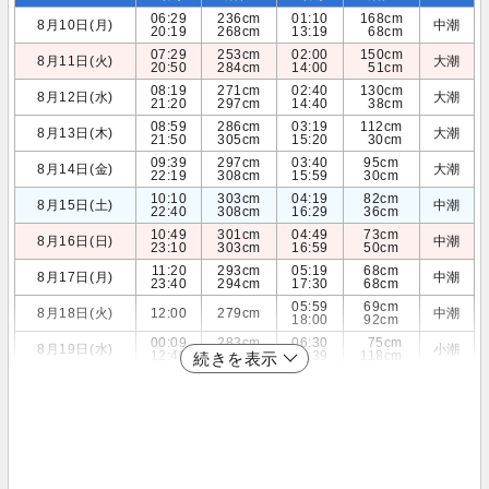
06:29
236cm
01:10
168cm
8月10日(月)
中潮
20:19
268cm
13:19
68cm
07:29
253cm
02:00
150cm
8月11日(火)
大潮
20:50
284cm
14:00
51cm
08:19
271cm
02:40
130cm
8月12日(水)
大潮
21:20
297cm
14:40
38cm
08:59
286cm
03:19
112cm
8月13日(木)
大潮
21:50
305cm
15:20
30cm
09:39
297cm
03:40
95cm
8月14日(金)
大潮
22:19
308cm
15:59
30cm
10:10
303cm
04:19
82cm
8月15日(土)
中潮
22:40
308cm
16:29
36cm
10:49
301cm
04:49
73cm
8月16日(日)
中潮
23:10
303cm
16:59
50cm
11:20
293cm
05:19
68cm
8月17日(月)
中潮
23:40
294cm
17:30
68cm
05:59
69cm
8月18日(火)
12:00
279cm
中潮
18:00
92cm
00:09
283cm
06:30
75cm
8月19日(水)
小潮
12:40
260cm
18:39
118cm
続きを表示