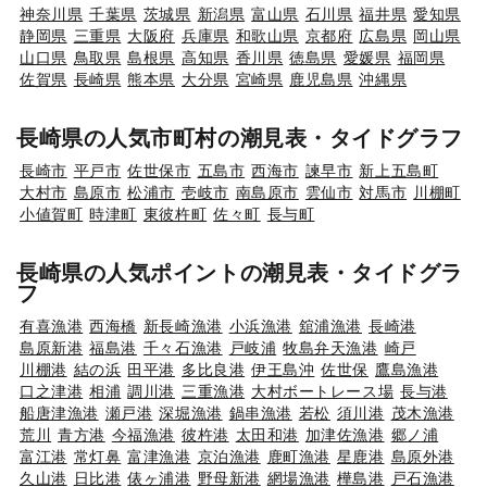
神奈川県
千葉県
茨城県
新潟県
富山県
石川県
福井県
愛知県
静岡県
三重県
大阪府
兵庫県
和歌山県
京都府
広島県
岡山県
山口県
鳥取県
島根県
高知県
香川県
徳島県
愛媛県
福岡県
佐賀県
長崎県
熊本県
大分県
宮崎県
鹿児島県
沖縄県
長崎県の人気市町村の潮見表・タイドグラフ
長崎市
平戸市
佐世保市
五島市
西海市
諫早市
新上五島町
大村市
島原市
松浦市
壱岐市
南島原市
雲仙市
対馬市
川棚町
小値賀町
時津町
東彼杵町
佐々町
長与町
長崎県の人気ポイントの潮見表・タイドグラ
フ
有喜漁港
西海橋
新長崎漁港
小浜漁港
舘浦漁港
長崎港
島原新港
福島港
千々石漁港
戸岐浦
牧島弁天漁港
崎戸
川棚港
結の浜
田平港
多比良港
伊王島沖
佐世保
鷹島漁港
口之津港
相浦
調川港
三重漁港
大村ボートレース場
長与港
船唐津漁港
瀬戸港
深堀漁港
鍋串漁港
若松
須川港
茂木漁港
荒川
青方港
今福漁港
彼杵港
太田和港
加津佐漁港
郷ノ浦
富江港
常灯鼻
富津漁港
京泊漁港
鹿町漁港
星鹿港
島原外港
久山港
日比港
俵ヶ浦港
野母新港
網場漁港
樺島港
戸石漁港