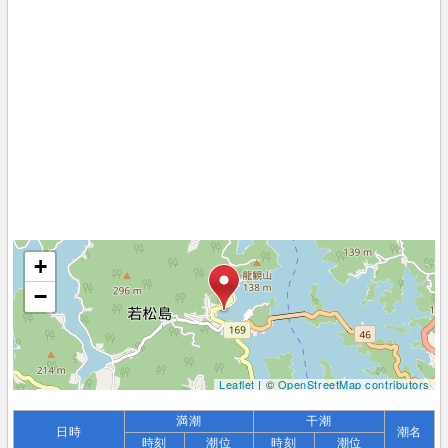
+
−
Leaflet
| ©
OpenStreetMap contributors
満潮
干潮
日時
潮名
時刻
潮位
時刻
潮位