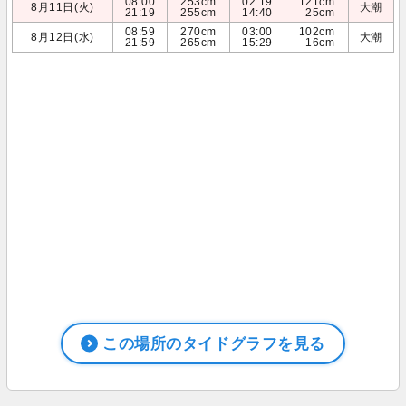
08:00
253cm
02:19
121cm
8月11日(火)
大潮
21:19
255cm
14:40
25cm
08:59
270cm
03:00
102cm
8月12日(水)
大潮
21:59
265cm
15:29
16cm
この場所のタイドグラフを見る