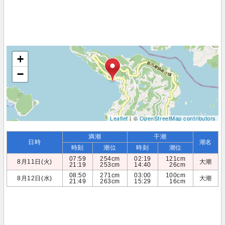
+
−
Leaflet
| ©
OpenStreetMap contributors
満潮
干潮
日時
潮名
時刻
潮位
時刻
潮位
07:59
254cm
02:19
121cm
8月11日(火)
大潮
21:19
253cm
14:40
26cm
08:50
271cm
03:00
100cm
8月12日(水)
大潮
21:49
263cm
15:29
16cm