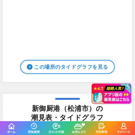
この場所のタイドグラフを見る
新御厨港（松浦市）の
潮見表・タイドグラフ
8月10日（月）
中潮
月齢
26.7