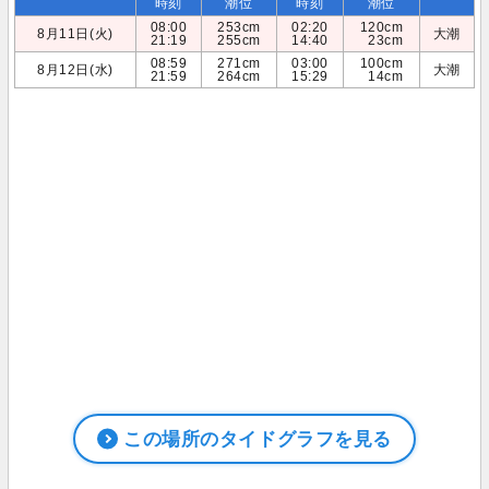
時刻
潮位
時刻
潮位
08:00
253cm
02:20
120cm
8月11日(火)
大潮
21:19
255cm
14:40
23cm
08:59
271cm
03:00
100cm
8月12日(水)
大潮
21:59
264cm
15:29
14cm
この場所のタイドグラフを見る