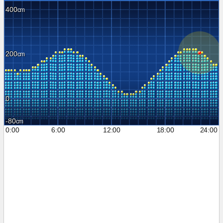
400
200
0
-80
0:00
6:00
12:00
18:00
24:00