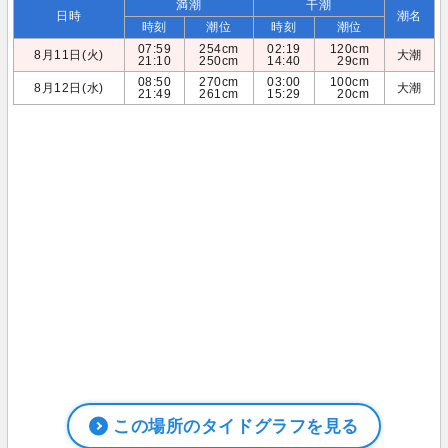
満潮
干潮
日時
潮名
時刻
潮位
時刻
潮位
07:59
254cm
02:19
120cm
8月11日(火)
大潮
21:10
250cm
14:40
29cm
08:50
270cm
03:00
100cm
8月12日(水)
大潮
21:49
261cm
15:29
20cm
この場所のタイドグラフを見る