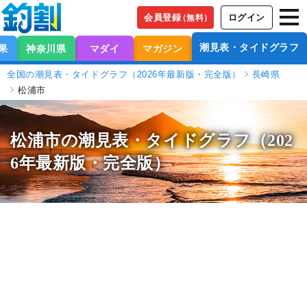
会員登録
ログイン
（無料）
潮見表・タイドグラフ
果
神奈川県
マダイ
マガジン
全国の潮見表・タイドグラフ（2026年最新版・完全版）
長崎県
松浦市
松浦市の潮見表
・タイドグラフ（202
6年最新版・完全版）