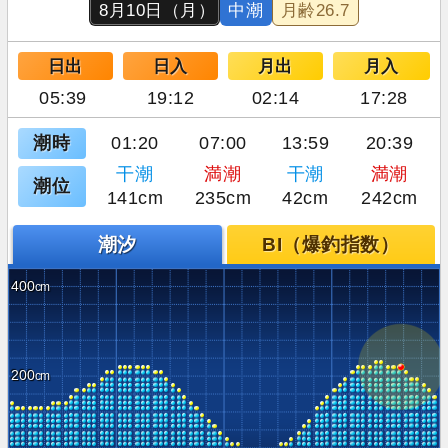
8月10日（月）
中潮
月齢
26.7
日出
日入
月出
月入
05:39
19:12
02:14
17:28
潮時
01:20
07:00
13:59
20:39
干潮
満潮
干潮
満潮
潮位
141cm
235cm
42cm
242cm
潮汐
BI（爆釣指数）
400
200