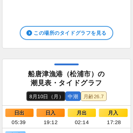
この場所のタイドグラフを見る
船唐津漁港（松浦市）の
潮見表・タイドグラフ
8月10日（月）
中潮
月齢
26.7
日出
日入
月出
月入
05:39
19:12
02:14
17:28