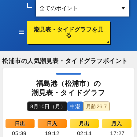
潮見表・タイドグラフを見
る
松浦市の人気潮見表・タイドグラフポイント
福島港（松浦市）の
潮見表・タイドグラフ
8月10日（月）
中潮
月齢
26.7
日出
日入
月出
月入
05:39
19:12
02:14
17:27