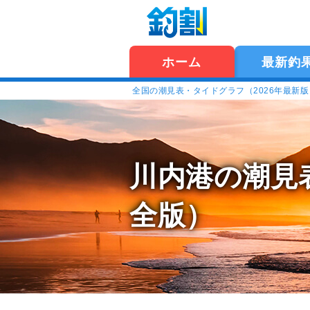
ホーム
最新釣
全国の潮見表・タイドグラフ（2026年最新
川内港の潮見
全版）