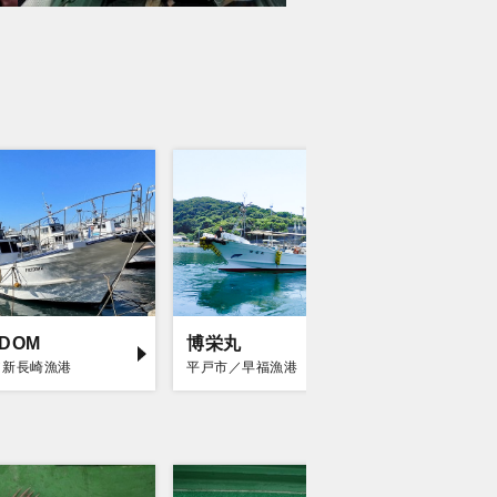
EDOM
博栄丸
海栄丸
／新長崎漁港
平戸市／早福漁港
平戸市／早