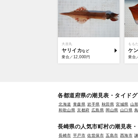
大吉丸
もも
ヤリイカ
ケ
12,000
乗合／
円
乗合
各都道府県の潮見表・タイドグ
北海道
青森県
岩手県
秋田県
宮城県
山
和歌山県
京都府
広島県
岡山県
山口県
長崎県の人気市町村の潮見表・
長崎市
平戸市
佐世保市
五島市
西海市