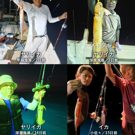
ヤリイカ
ヤリイカ
7
7
早福漁港／
日前
深堀漁港／
日前
ヤリイカ
イカ
14
15
深堀漁港／
日前
小佐々／
日前