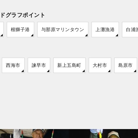
ドグラフポイント
根獅子港
与那原マリンタウン
上灘漁港
白浦
西海市
諫早市
新上五島町
大村市
島原市