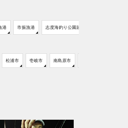
漁港
市振漁港
志度海釣り公園跡地
平磯ベランダ
松浦市
壱岐市
南島原市
雲仙市
対馬市