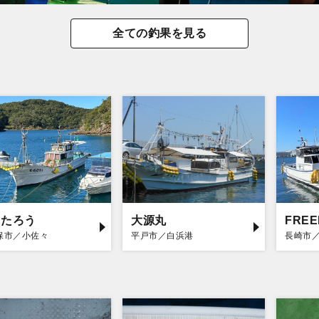
全ての釣果を見る
もたろう
大源丸
FRE
保市／小佐々
平戸市／白浜港
長崎市