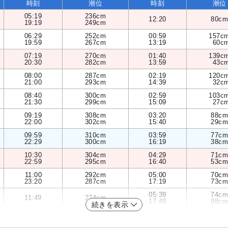
時刻
潮位
時刻
潮位
05:19
236cm
12:20
80cm
19:19
249cm
06:29
252cm
00:59
157c
19:59
267cm
13:19
60c
07:19
270cm
01:40
139c
20:30
282cm
13:59
43c
08:00
287cm
02:19
120c
21:00
293cm
14:39
32c
08:40
300cm
02:59
103c
21:30
299cm
15:09
27c
09:19
308cm
03:20
88cm
22:00
302cm
15:40
29cm
09:59
310cm
03:59
77cm
22:29
300cm
16:19
38cm
10:30
304cm
04:29
71cm
22:59
295cm
16:40
53cm
11:00
292cm
05:00
70cm
23:20
287cm
17:19
73cm
05:39
74cm
11:49
274cm
17:49
98cm
続きを表示