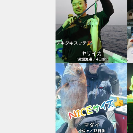
ヤリイカ
4
深堀漁港／
日前
マダイ
13
小佐々／
日前