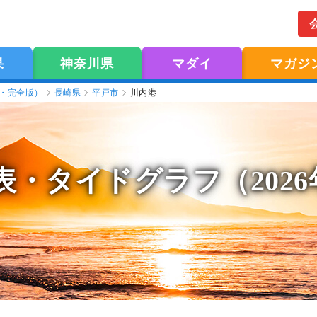
果
神奈川県
マダイ
マガジ
版・完全版）
長崎県
平戸市
川内港
表
・タイドグラフ（202