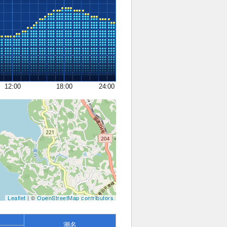
12:00
18:00
24:00
Leaflet
| ©
OpenStreetMap contributors
潮名