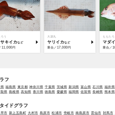
たろう
大源丸
ももたろ
ンサキイカ
ヤリイカ
マダ
11,000
17,000
1
／
円
乗合／
円
乗合／
ラフ
形県
福島県
東京都
神奈川県
千葉県
茨城県
新潟県
富山県
石川県
福井県
鳥取県
島根県
高知県
香川県
徳島県
愛媛県
福岡県
佐賀県
長崎県
熊本県
タイドグラフ
諫早市
新上五島町
大村市
島原市
松浦市
壱岐市
南島原市
雲仙市
対馬市