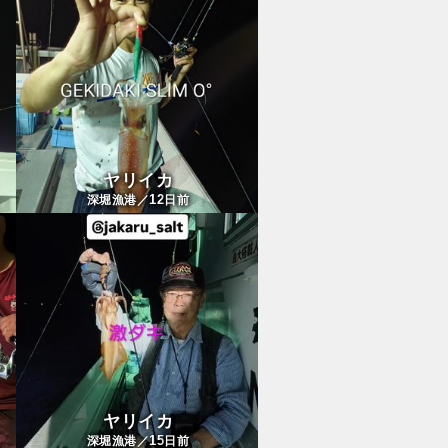
ヤリイカ
12
深堀漁港／
日前
ヤリイカ
15
深堀漁港／
日前