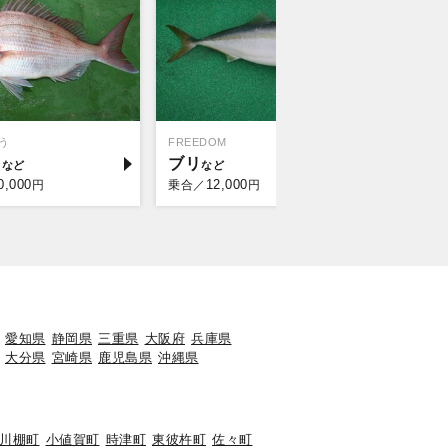
う
FREEDOM
イ
ブリ
0,000
12,000
円
乗合／
円
愛知県
静岡県
三重県
大阪府
兵庫県
大分県
宮崎県
鹿児島県
沖縄県
川棚町
小値賀町
時津町
東彼杵町
佐々町