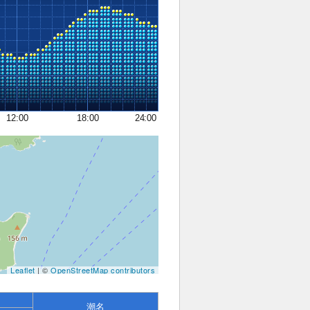
12:00
18:00
24:00
Leaflet
| ©
OpenStreetMap contributors
潮名