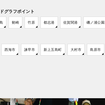
ドグラフポイント
島
剱崎
竹原
都志港
佐賀関港
磯ノ浦公園
西海市
諫早市
新上五島町
大村市
島原市