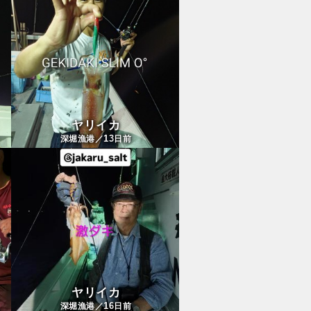
ヤリイカ
13
深堀漁港／
日前
ヤリイカ
16
深堀漁港／
日前