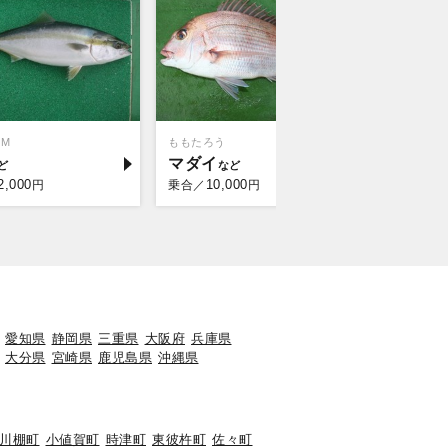
OM
ももたろう
マダイ
2,000
10,000
円
乗合／
円
愛知県
静岡県
三重県
大阪府
兵庫県
大分県
宮崎県
鹿児島県
沖縄県
川棚町
小値賀町
時津町
東彼杵町
佐々町