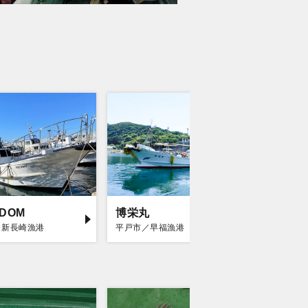
EDOM
博栄丸
海栄丸
／新長崎漁港
平戸市／早福漁港
平戸市／早