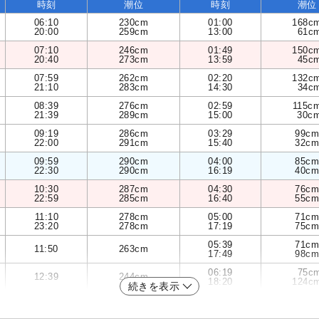
時刻
潮位
時刻
潮位
06:10
230cm
01:00
168c
20:00
259cm
13:00
61c
07:10
246cm
01:49
150c
20:40
273cm
13:59
45c
07:59
262cm
02:20
132c
21:10
283cm
14:30
34c
08:39
276cm
02:59
115c
21:39
289cm
15:00
30c
09:19
286cm
03:29
99cm
22:00
291cm
15:40
32cm
09:59
290cm
04:00
85cm
22:30
290cm
16:19
40cm
10:30
287cm
04:30
76cm
22:59
285cm
16:40
55cm
11:10
278cm
05:00
71cm
23:20
278cm
17:19
75cm
05:39
71cm
11:50
263cm
17:49
98cm
06:19
75c
12:39
244cm
18:20
124c
続きを表示