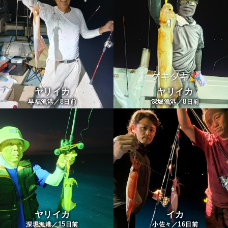
ヤリイカ
ヤリイカ
8
8
早福漁港／
日前
深堀漁港／
日前
ヤリイカ
イカ
15
16
深堀漁港／
日前
小佐々／
日前