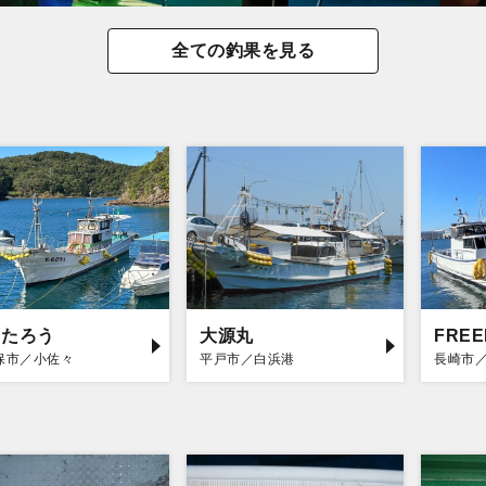
全ての釣果を見る
もたろう
大源丸
FRE
保市／小佐々
平戸市／白浜港
長崎市