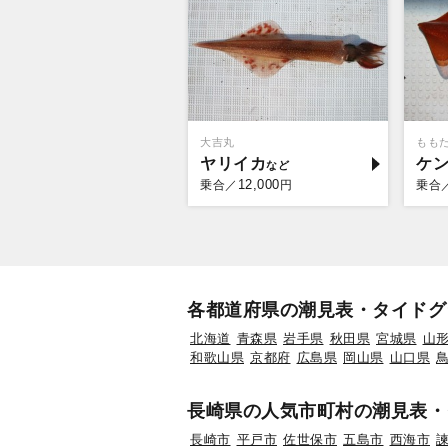
大吉丸
もも
ヤリイカ
ケ
12,000
乗合／
円
乗合
各都道府県の潮見表・タイドグ
北海道
青森県
岩手県
秋田県
宮城県
山
和歌山県
京都府
広島県
岡山県
山口県
長崎県の人気市町村の潮見表・
長崎市
平戸市
佐世保市
五島市
西海市