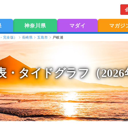
果
神奈川県
マダイ
マガジ
版・完全版）
長崎県
五島市
戸岐浦
表
・タイドグラフ（202