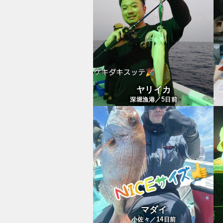
ヤリイカ
5
深堀漁港／
日前
マダイ
14
小佐々／
日前