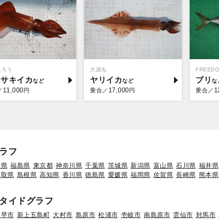
たろう
大源丸
FREED
ンサキイカ
ヤリイカ
ブリ
11,000
17,000
1
／
円
乗合／
円
乗合／
ラフ
形県
福島県
東京都
神奈川県
千葉県
茨城県
新潟県
富山県
石川県
福井県
鳥取県
島根県
高知県
香川県
徳島県
愛媛県
福岡県
佐賀県
長崎県
熊本県
タイドグラフ
諫早市
新上五島町
大村市
島原市
松浦市
壱岐市
南島原市
雲仙市
対馬市