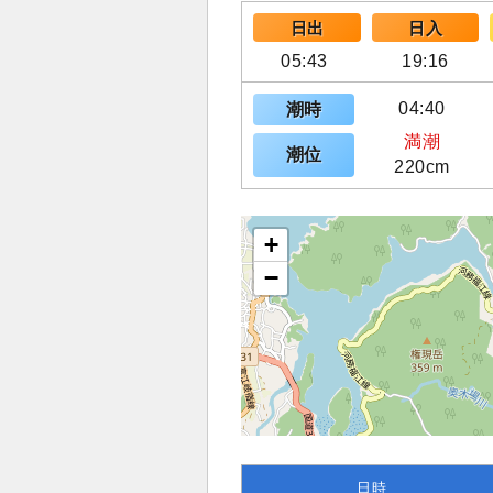
日出
日入
05:43
19:16
04:40
潮時
満潮
潮位
220cm
+
−
日時