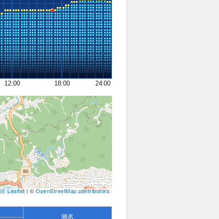
12:00
18:00
24:00
Leaflet
| ©
OpenStreetMap contributors
潮名