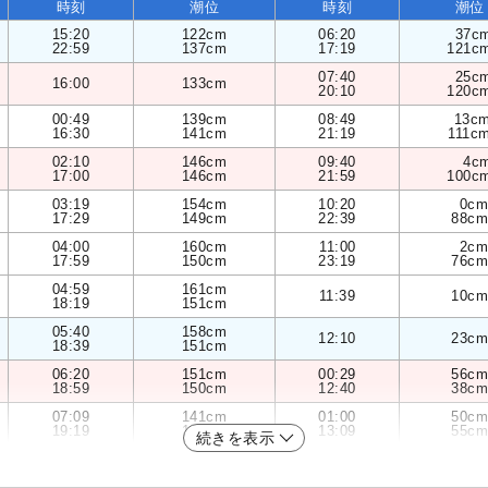
時刻
潮位
時刻
潮位
15:20
122cm
06:20
37c
22:59
137cm
17:19
121c
07:40
25c
16:00
133cm
20:10
120c
00:49
139cm
08:49
13c
16:30
141cm
21:19
111c
02:10
146cm
09:40
4c
17:00
146cm
21:59
100c
03:19
154cm
10:20
0cm
17:29
149cm
22:39
88cm
04:00
160cm
11:00
2cm
17:59
150cm
23:19
76cm
04:59
161cm
11:39
10cm
18:19
151cm
05:40
158cm
12:10
23cm
18:39
151cm
06:20
151cm
00:29
56cm
18:59
150cm
12:40
38cm
07:09
141cm
01:00
50cm
19:19
149cm
13:09
55cm
続きを表示