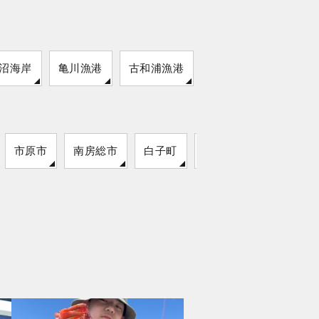
沼海岸
亀川漁港
古和浦漁港
市原市
南房総市
白子町
袖ケ浦市
いすみ市