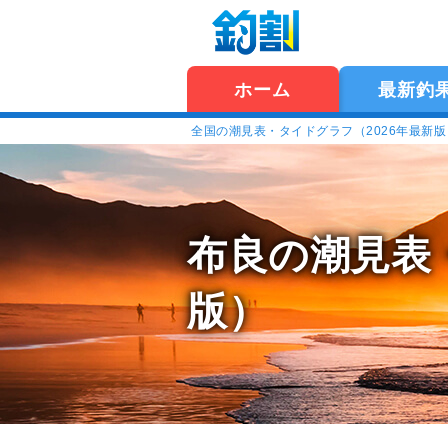
ホーム
最新釣
全国の潮見表・タイドグラフ（2026年最新
布良の潮見表
版）