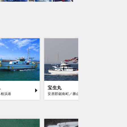
丸
宝生丸
勘次郎
／相浜港
安房郡鋸南町／勝山漁港
富津市／金