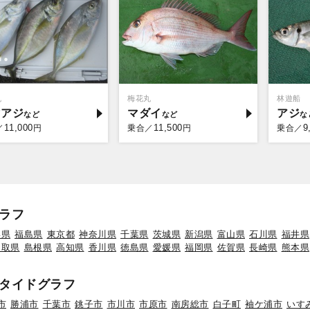
丸
梅花丸
林遊船
マアジ
マダイ
アジ
11,000
11,500
9
／
円
乗合／
円
乗合／
ラフ
形県
福島県
東京都
神奈川県
千葉県
茨城県
新潟県
富山県
石川県
福井県
鳥取県
島根県
高知県
香川県
徳島県
愛媛県
福岡県
佐賀県
長崎県
熊本県
タイドグラフ
市
勝浦市
千葉市
銚子市
市川市
市原市
南房総市
白子町
袖ケ浦市
いす