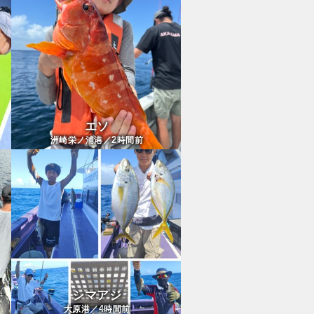
エソ
2
洲崎栄ノ浦港／
時間前
シマアジ
4
大原港／
時間前