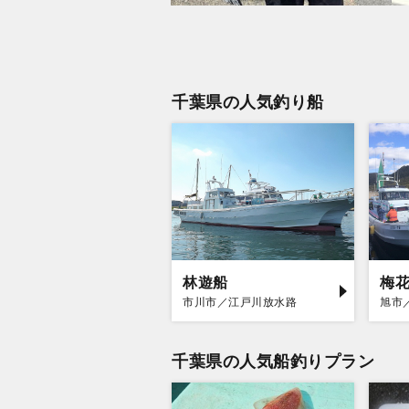
千葉県の人気釣り船
林遊船
梅
市川市／江戸川放水路
旭市
千葉県の人気船釣りプラン