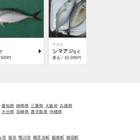
作栄丸
梅花丸
シマアジ
マダイ
,500
10,000
10,
円
乗合／
円
乗合／
愛知県
静岡県
三重県
大阪府
兵庫県
大分県
宮崎県
鹿児島県
沖縄県
み市
旭市
鴨川市
横芝光町
鋸南町
御宿町