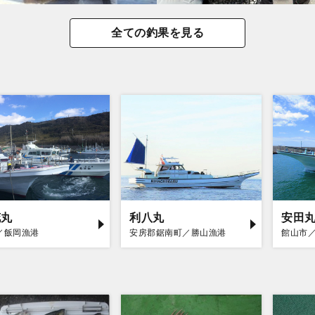
全ての釣果を見る
花丸
利八丸
安田
／飯岡漁港
安房郡鋸南町／勝山漁港
館山市