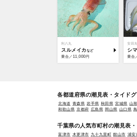
利八丸
安田
スルメイカ
シ
11,000
乗合／
円
乗合
各都道府県の潮見表・タイドグ
北海道
青森県
岩手県
秋田県
宮城県
山
和歌山県
京都府
広島県
岡山県
山口県
千葉県の人気市町村の潮見表・
富津市
木更津市
九十九里町
館山市
浦安