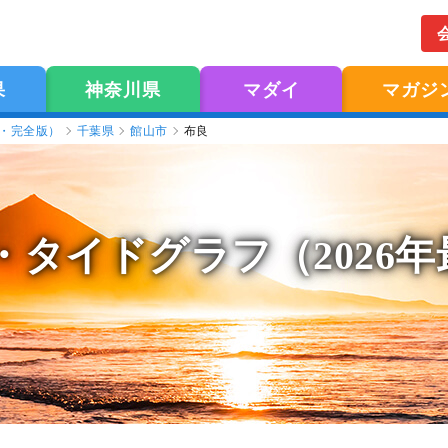
果
神奈川県
マダイ
マガジ
版・完全版）
千葉県
館山市
布良
・タイドグラフ（2026