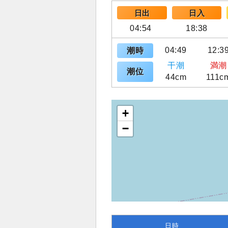
日出
日入
04:54
18:38
04:49
12:3
潮時
干潮
満潮
潮位
44cm
111c
+
−
日時