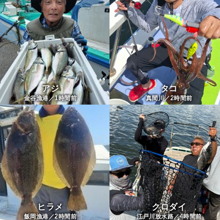
アジ
タコ
1
2
金谷漁港／
時間前
真間川／
時間前
ヒラメ
クロダイ
2
4
飯岡漁港／
時間前
江戸川放水路／
時間前