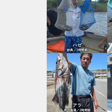
ハゼ
1
妙典／
時間前
アラ
2
外川漁港／
時間前