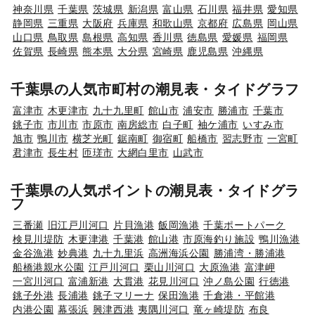
神奈川県
千葉県
茨城県
新潟県
富山県
石川県
福井県
愛知県
静岡県
三重県
大阪府
兵庫県
和歌山県
京都府
広島県
岡山県
山口県
鳥取県
島根県
高知県
香川県
徳島県
愛媛県
福岡県
佐賀県
長崎県
熊本県
大分県
宮崎県
鹿児島県
沖縄県
千葉県の人気市町村の潮見表・タイドグラフ
富津市
木更津市
九十九里町
館山市
浦安市
勝浦市
千葉市
銚子市
市川市
市原市
南房総市
白子町
袖ケ浦市
いすみ市
旭市
鴨川市
横芝光町
鋸南町
御宿町
船橋市
習志野市
一宮町
君津市
長生村
匝瑳市
大網白里市
山武市
千葉県の人気ポイントの潮見表・タイドグラ
フ
三番瀬
旧江戸川河口
片貝漁港
飯岡漁港
千葉ポートパーク
検見川堤防
木更津港
千葉港
館山港
市原海釣り施設
鴨川漁港
金谷漁港
妙典港
九十九里浜
高洲海浜公園
勝浦湾・勝浦港
船橋港親水公園
江戸川河口
栗山川河口
大原漁港
富津岬
一宮川河口
富浦新港
大貫港
花見川河口
沖ノ島公園
行徳港
銚子外港
長浦港
銚子マリーナ
保田漁港
千倉港・平館港
内港公園
幕張浜
興津西港
夷隅川河口
竜ヶ崎堤防
布良