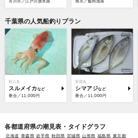
市川市／江戸川放水路
旭市／飯岡漁港
千葉県の人気船釣りプラン
利八丸
安田丸
スルメイカ
シマアジ
11,000
11,000
乗合／
円
乗合／
円
各都道府県の潮見表・タイドグラフ
北海道
青森県
岩手県
秋田県
宮城県
山形県
福島県
東京都