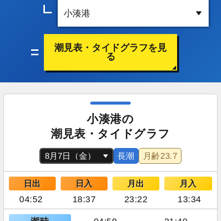
潮見表・タイドグラフを見
る
小湊港の
潮見表・タイドグラフ
長潮
月齢
23.7
日出
日入
月出
月入
04:52
18:37
23:22
13:34