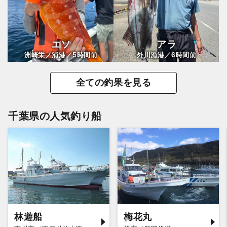
エソ
アラ
5
6
洲崎栄ノ浦港／
時間前
外川漁港／
時間前
全ての釣果を見る
千葉県の人気釣り船
林遊船
梅花丸