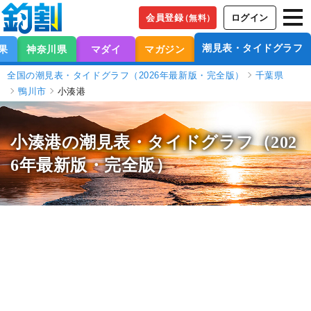
会員登録
ログイン
（無料）
潮見表・タイドグラフ
果
神奈川県
マダイ
マガジン
全国の潮見表・タイドグラフ（2026年最新版・完全版）
千葉県
鴨川市
小湊港
小湊港の潮見表
・タイドグラフ（202
6年最新版・完全版）