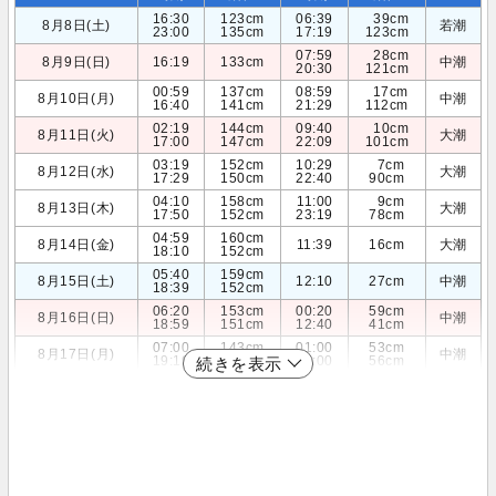
16:30
123cm
06:39
39cm
8月8日(土)
若潮
23:00
135cm
17:19
123cm
07:59
28cm
8月9日(日)
16:19
133cm
中潮
20:30
121cm
00:59
137cm
08:59
17cm
8月10日(月)
中潮
16:40
141cm
21:29
112cm
02:19
144cm
09:40
10cm
8月11日(火)
大潮
17:00
147cm
22:09
101cm
03:19
152cm
10:29
7cm
8月12日(水)
大潮
17:29
150cm
22:40
90cm
04:10
158cm
11:00
9cm
8月13日(木)
大潮
17:50
152cm
23:19
78cm
04:59
160cm
8月14日(金)
11:39
16cm
大潮
18:10
152cm
05:40
159cm
8月15日(土)
12:10
27cm
中潮
18:39
152cm
06:20
153cm
00:20
59cm
8月16日(日)
中潮
18:59
151cm
12:40
41cm
07:00
143cm
01:00
53cm
8月17日(月)
中潮
19:19
150cm
13:00
56cm
続きを表示