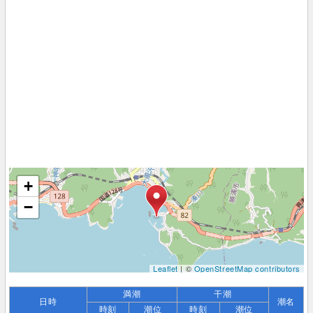
+
−
Leaflet
| ©
OpenStreetMap contributors
満潮
干潮
日時
潮名
時刻
潮位
時刻
潮位