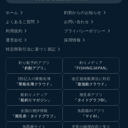
ホーム
釣割からのお知らせ
よくあるご質問
お問い合わせ
利用規約
プライバシーポリシー
運営会社
採用情報
特定商取引法に基づく表記
釣り船予約アプリ
釣りメディア
「釣割アプリ」
「FISHINGJAPAN」
1秒記入の乗船名簿
改正遊漁船業法に対応
「乗船名簿クラウド」
「遊漁船クラウド」
船釣りメディア
潮見表アプリ
「船釣りマガジン」
「タイドグラフBI」
全国の潮汐情報
魚図鑑AIアプリ
「潮見表・タイドグラフ」
「マイAI」
魚図鑑サイト
充実の補償内容と安さ