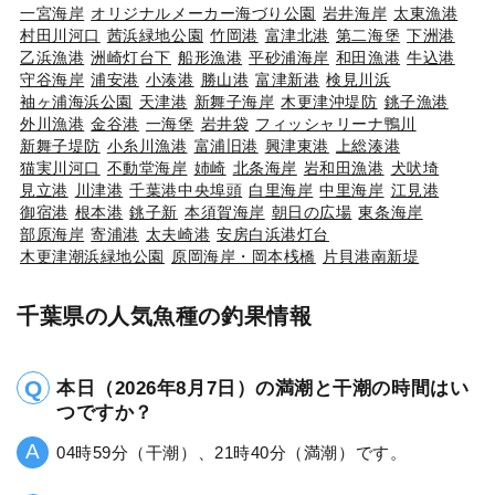
一宮海岸
オリジナルメーカー海づり公園
岩井海岸
太東漁港
村田川河口
茜浜緑地公園
竹岡港
富津北港
第二海堡
下洲港
乙浜漁港
洲崎灯台下
船形漁港
平砂浦海岸
和田漁港
牛込港
守谷海岸
浦安港
小湊港
勝山港
富津新港
検見川浜
袖ヶ浦海浜公園
天津港
新舞子海岸
木更津沖堤防
銚子漁港
外川漁港
金谷港
一海堡
岩井袋
フィッシャリーナ鴨川
新舞子堤防
小糸川漁港
富浦旧港
興津東港
上総湊港
猫実川河口
不動堂海岸
姉崎
北条海岸
岩和田漁港
犬吠埼
見立港
川津港
千葉港中央埠頭
白里海岸
中里海岸
江見港
御宿港
根本港
銚子新
本須賀海岸
朝日の広場
東条海岸
部原海岸
寄浦港
太夫崎港
安房白浜港灯台
木更津潮浜緑地公園
原岡海岸・岡本桟橋
片貝港南新堤
千葉県の人気魚種の釣果情報
本日（2026年8月7日）の満潮と干潮の時間はい
つですか？
04時59分（干潮）、21時40分（満潮）です。