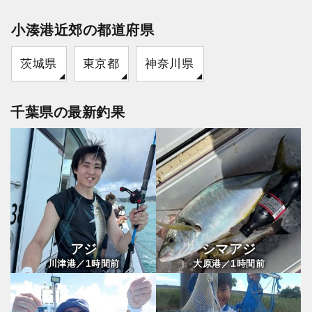
小湊港近郊の都道府県
茨城県
東京都
神奈川県
千葉県の最新釣果
アジ
シマアジ
1
1
川津港／
時間前
大原港／
時間前