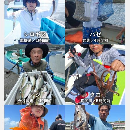
シロギス
ハゼ
1
4
船橋港／
時間前
妙典／
時間前
アジ
タコ
4
5
金谷漁港／
時間前
真間川／
時間前