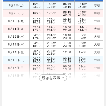
15:59
158cm
06:49
61cm
8月8日(土)
若潮
23:39
173cm
19:10
150cm
08:10
45cm
8月9日(日)
16:20
176cm
中潮
20:40
144cm
01:29
175cm
09:10
28cm
8月10日(月)
中潮
16:59
191cm
21:40
130cm
02:59
187cm
10:00
14cm
8月11日(火)
大潮
17:20
201cm
22:20
114cm
04:00
201cm
10:40
6cm
8月12日(水)
大潮
17:49
208cm
23:00
97cm
04:59
212cm
11:20
6cm
8月13日(木)
大潮
18:19
212cm
23:39
82cm
05:40
218cm
8月14日(金)
12:00
12cm
大潮
18:40
213cm
06:20
218cm
00:19
70cm
8月15日(土)
中潮
19:00
211cm
12:39
25cm
07:00
210cm
00:50
62cm
8月16日(日)
中潮
19:30
207cm
13:00
43cm
07:40
198cm
01:29
58cm
8月17日(月)
中潮
19:59
202cm
13:30
63cm
続きを表示