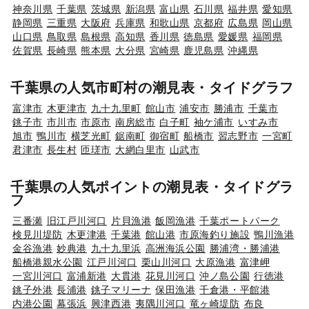
神奈川県
千葉県
茨城県
新潟県
富山県
石川県
福井県
愛知県
静岡県
三重県
大阪府
兵庫県
和歌山県
京都府
広島県
岡山県
山口県
鳥取県
島根県
高知県
香川県
徳島県
愛媛県
福岡県
佐賀県
長崎県
熊本県
大分県
宮崎県
鹿児島県
沖縄県
千葉県の人気市町村の潮見表・タイドグラフ
富津市
木更津市
九十九里町
館山市
浦安市
勝浦市
千葉市
銚子市
市川市
市原市
南房総市
白子町
袖ケ浦市
いすみ市
旭市
鴨川市
横芝光町
鋸南町
御宿町
船橋市
習志野市
一宮町
君津市
長生村
匝瑳市
大網白里市
山武市
千葉県の人気ポイントの潮見表・タイドグラ
フ
三番瀬
旧江戸川河口
片貝漁港
飯岡漁港
千葉ポートパーク
検見川堤防
木更津港
千葉港
館山港
市原海釣り施設
鴨川漁港
金谷漁港
妙典港
九十九里浜
高洲海浜公園
勝浦湾・勝浦港
船橋港親水公園
江戸川河口
栗山川河口
大原漁港
富津岬
一宮川河口
富浦新港
大貫港
花見川河口
沖ノ島公園
行徳港
銚子外港
長浦港
銚子マリーナ
保田漁港
千倉港・平館港
内港公園
幕張浜
興津西港
夷隅川河口
竜ヶ崎堤防
布良