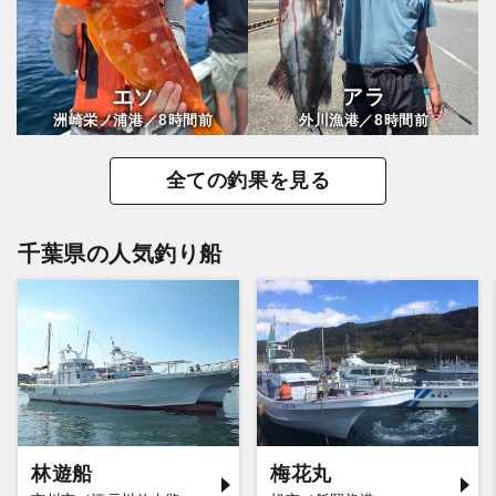
エソ
アラ
8
8
洲崎栄ノ浦港／
時間前
外川漁港／
時間前
全ての釣果を見る
千葉県の人気釣り船
林遊船
梅花丸