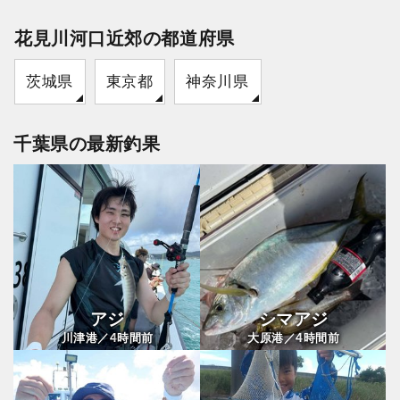
花見川河口近郊の都道府県
茨城県
東京都
神奈川県
千葉県の最新釣果
アジ
シマアジ
4
4
川津港／
時間前
大原港／
時間前