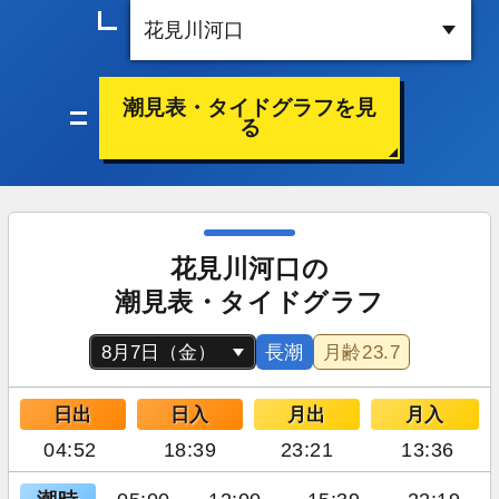
潮見表・タイドグラフを見
る
花見川河口の
潮見表・タイドグラフ
長潮
月齢
23.7
日出
日入
月出
月入
04:52
18:39
23:21
13:36