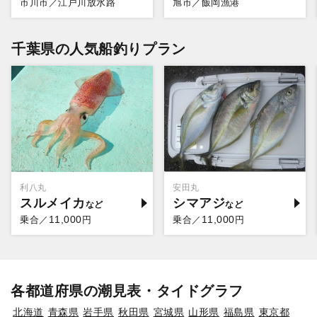
市川市／江戸川放水路
旭市／飯岡漁港
千葉県の人気船釣りプラン
利八丸
安田丸
スルメイカ
シマアジ
11,000
11,000
乗合／
円
乗合／
円
各都道府県の潮見表・タイドグラフ
北海道
青森県
岩手県
秋田県
宮城県
山形県
福島県
東京都