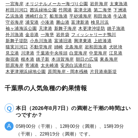
一宮海岸
オリジナルメーカー海づり公園
岩井海岸
太東漁港
村田川河口
茜浜緑地公園
竹岡港
富津北港
第二海堡
下洲港
乙浜漁港
洲崎灯台下
船形漁港
平砂浦海岸
和田漁港
牛込港
守谷海岸
浦安港
小湊港
勝山港
富津新港
検見川浜
袖ヶ浦海浜公園
天津港
新舞子海岸
木更津沖堤防
銚子漁港
外川漁港
金谷港
一海堡
岩井袋
フィッシャリーナ鴨川
新舞子堤防
小糸川漁港
富浦旧港
興津東港
上総湊港
猫実川河口
不動堂海岸
姉崎
北条海岸
岩和田漁港
犬吠埼
見立港
川津港
千葉港中央埠頭
白里海岸
中里海岸
江見港
御宿港
根本港
銚子新
本須賀海岸
朝日の広場
東条海岸
部原海岸
寄浦港
太夫崎港
安房白浜港灯台
木更津潮浜緑地公園
原岡海岸・岡本桟橋
片貝港南新堤
千葉県の人気魚種の釣果情報
本日（2026年8月7日）の満潮と干潮の時間はい
つですか？
05時00分（干潮）、12時00分（満潮）、15時39分
（干潮）、22時19分（満潮）です。