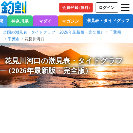
会員登録
ログイン
（無料）
潮見表・タイドグラフ
果
神奈川県
マダイ
マガジン
全国の潮見表・タイドグラフ（2026年最新版・完全版）
千葉県
千葉市
花見川河口
花見川河口の潮見表
・タイドグラフ
（2026年最新版・完全版）