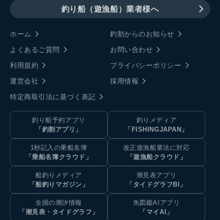
釣り船（遊漁船）業者様へ
ホーム
釣割からのお知らせ
よくあるご質問
お問い合わせ
利用規約
プライバシーポリシー
運営会社
採用情報
特定商取引法に基づく表記
釣り船予約アプリ
釣りメディア
「釣割アプリ」
「FISHINGJAPAN」
1秒記入の乗船名簿
改正遊漁船業法に対応
「乗船名簿クラウド」
「遊漁船クラウド」
船釣りメディア
潮見表アプリ
「船釣りマガジン」
「タイドグラフBI」
全国の潮汐情報
魚図鑑AIアプリ
「潮見表・タイドグラフ」
「マイAI」