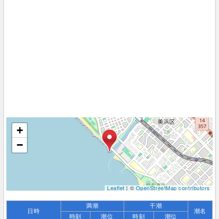
+
−
Leaflet
| ©
OpenStreetMap contributors
満潮
干潮
日時
潮名
時刻
潮位
時刻
潮位