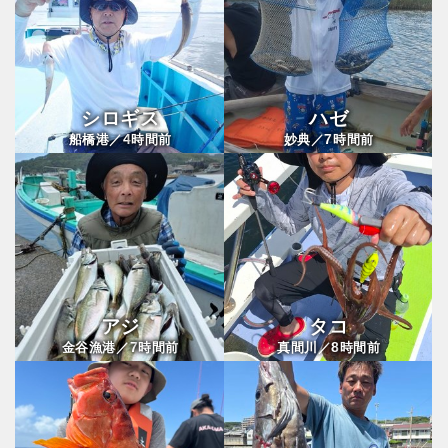
シロギス
ハゼ
4
7
船橋港／
時間前
妙典／
時間前
アジ
タコ
7
8
金谷漁港／
時間前
真間川／
時間前