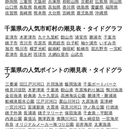
静岡県
三重県
大阪府
兵庫県
和歌山県
京都府
広島県
岡山県
山口県
鳥取県
島根県
高知県
香川県
徳島県
愛媛県
福岡県
佐賀県
長崎県
熊本県
大分県
宮崎県
鹿児島県
沖縄県
千葉県の人気市町村の潮見表・タイドグラフ
富津市
木更津市
九十九里町
館山市
浦安市
勝浦市
千葉市
銚子市
市川市
市原市
南房総市
白子町
袖ケ浦市
いすみ市
旭市
鴨川市
横芝光町
鋸南町
御宿町
船橋市
習志野市
一宮町
君津市
長生村
匝瑳市
大網白里市
山武市
千葉県の人気ポイントの潮見表・タイドグラ
フ
三番瀬
旧江戸川河口
片貝漁港
飯岡漁港
千葉ポートパーク
検見川堤防
木更津港
千葉港
館山港
市原海釣り施設
鴨川漁港
金谷漁港
妙典港
九十九里浜
高洲海浜公園
勝浦湾・勝浦港
船橋港親水公園
江戸川河口
栗山川河口
大原漁港
富津岬
一宮川河口
富浦新港
大貫港
花見川河口
沖ノ島公園
行徳港
銚子外港
長浦港
銚子マリーナ
保田漁港
千倉港・平館港
内港公園
幕張浜
興津西港
夷隅川河口
竜ヶ崎堤防
一宮海岸
布良
オリジナルメーカー海づり公園
岩井海岸
太東漁港