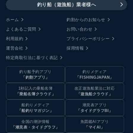
釣り船（遊漁船）業者様へ
ホーム
釣割からのお知らせ
よくあるご質問
お問い合わせ
利用規約
プライバシーポリシー
運営会社
採用情報
特定商取引法に基づく表記
釣り船予約アプリ
釣りメディア
「釣割アプリ」
「FISHINGJAPAN」
1秒記入の乗船名簿
改正遊漁船業法に対応
「乗船名簿クラウド」
「遊漁船クラウド」
船釣りメディア
潮見表アプリ
「船釣りマガジン」
「タイドグラフBI」
全国の潮汐情報
魚図鑑AIアプリ
「潮見表・タイドグラフ」
「マイAI」