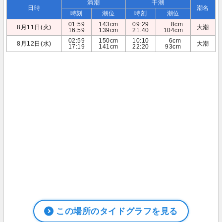
満潮
干潮
日時
潮名
時刻
潮位
時刻
潮位
01:59
143cm
09:29
8cm
8月11日(火)
大潮
16:59
139cm
21:40
104cm
02:59
150cm
10:10
6cm
8月12日(水)
大潮
17:19
141cm
22:20
93cm
この場所のタイドグラフを見る