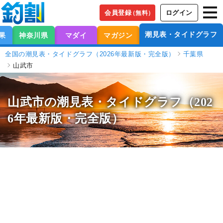
会員登録
ログイン
（無料）
潮見表・タイドグラフ
果
神奈川県
マダイ
マガジン
全国の潮見表・タイドグラフ（2026年最新版・完全版）
千葉県
山武市
山武市の潮見表
・タイドグラフ（202
6年最新版・完全版）