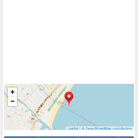
+
−
Leaflet
| ©
OpenStreetMap contributors