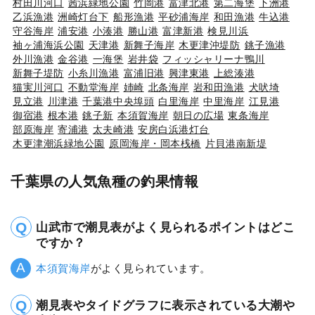
村田川河口
茜浜緑地公園
竹岡港
富津北港
第二海堡
下洲港
乙浜漁港
洲崎灯台下
船形漁港
平砂浦海岸
和田漁港
牛込港
守谷海岸
浦安港
小湊港
勝山港
富津新港
検見川浜
袖ヶ浦海浜公園
天津港
新舞子海岸
木更津沖堤防
銚子漁港
外川漁港
金谷港
一海堡
岩井袋
フィッシャリーナ鴨川
新舞子堤防
小糸川漁港
富浦旧港
興津東港
上総湊港
猫実川河口
不動堂海岸
姉崎
北条海岸
岩和田漁港
犬吠埼
見立港
川津港
千葉港中央埠頭
白里海岸
中里海岸
江見港
御宿港
根本港
銚子新
本須賀海岸
朝日の広場
東条海岸
部原海岸
寄浦港
太夫崎港
安房白浜港灯台
木更津潮浜緑地公園
原岡海岸・岡本桟橋
片貝港南新堤
千葉県の人気魚種の釣果情報
山武市で潮見表がよく見られるポイントはどこ
ですか？
本須賀海岸
がよく見られています。
潮見表やタイドグラフに表示されている大潮や