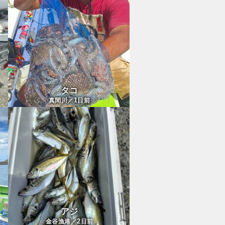
タコ
1
真間川／
日前
アジ
2
金谷漁港／
日前