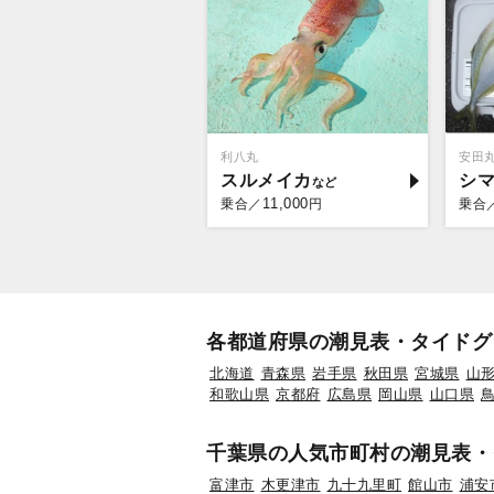
利八丸
安田
スルメイカ
シ
11,000
乗合／
円
乗合
各都道府県の潮見表・タイドグ
北海道
青森県
岩手県
秋田県
宮城県
山
和歌山県
京都府
広島県
岡山県
山口県
千葉県の人気市町村の潮見表・
富津市
木更津市
九十九里町
館山市
浦安