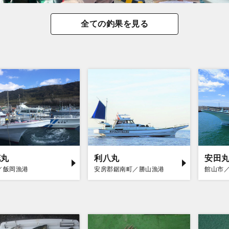
全ての釣果を見る
花丸
利八丸
安田
／飯岡漁港
安房郡鋸南町／勝山漁港
館山市