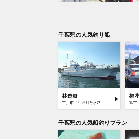
千葉県の人気釣り船
林遊船
梅
市川市／江戸川放水路
旭市
千葉県の人気船釣りプラン