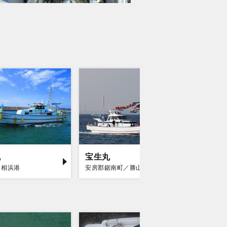
丸
宝生丸
勘次郎
／相浜港
安房郡鋸南町／勝山漁港
富津市／金