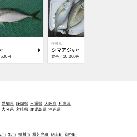
作栄丸
梅花丸
シマアジ
マダイ
,500
10,000
10,
円
乗合／
円
乗合／
愛知県
静岡県
三重県
大阪府
兵庫県
大分県
宮崎県
鹿児島県
沖縄県
み市
旭市
鴨川市
横芝光町
鋸南町
御宿町