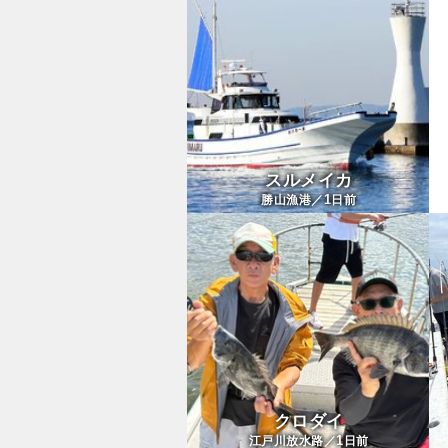
スルメイカ
1
勝山漁港／
日前
クロダイ
1
江戸川放水路／
日前