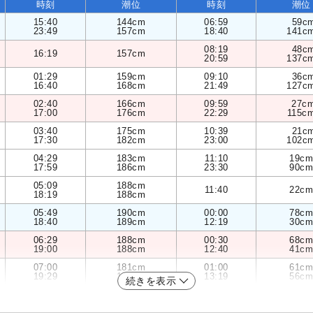
時刻
潮位
時刻
潮位
15:40
144cm
06:59
59c
23:49
157cm
18:40
141c
08:19
48c
16:19
157cm
20:59
137c
01:29
159cm
09:10
36c
16:40
168cm
21:49
127c
02:40
166cm
09:59
27c
17:00
176cm
22:29
115c
03:40
175cm
10:39
21c
17:30
182cm
23:00
102c
04:29
183cm
11:10
19cm
17:59
186cm
23:30
90cm
05:09
188cm
11:40
22cm
18:19
188cm
05:49
190cm
00:00
78cm
18:40
189cm
12:19
30cm
06:29
188cm
00:30
68cm
19:00
188cm
12:40
41cm
07:00
181cm
01:00
61cm
19:29
186cm
13:19
56cm
続きを表示