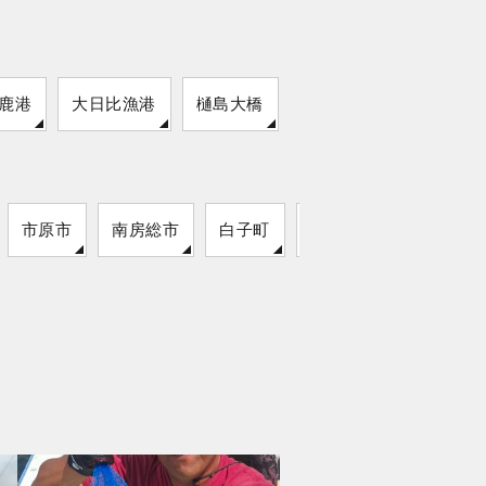
鹿港
大日比漁港
樋島大橋
市原市
南房総市
白子町
袖ケ浦市
いすみ市