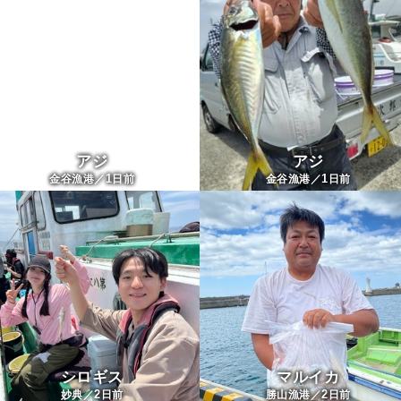
アジ
アジ
1
1
金谷漁港／
日前
金谷漁港／
日前
シロギス
マルイカ
2
2
妙典／
日前
勝山漁港／
日前