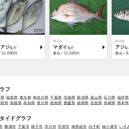
丸
梅花丸
林遊船
マアジ
マダイ
アジ
11,000
11,500
9
／
円
乗合／
円
乗合／
ラフ
形県
福島県
東京都
神奈川県
千葉県
茨城県
新潟県
富山県
石川県
福井県
鳥取県
島根県
高知県
香川県
徳島県
愛媛県
福岡県
佐賀県
長崎県
熊本県
タイドグラフ
市
勝浦市
千葉市
銚子市
市川市
市原市
南房総市
白子町
袖ケ浦市
いす