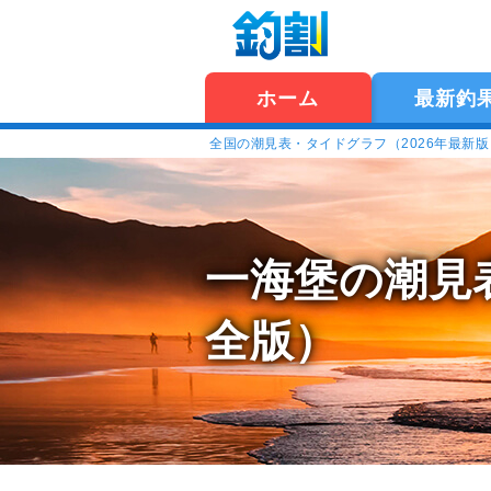
ホーム
最新釣
全国の潮見表・タイドグラフ（2026年最新
一海堡の潮見
全版）