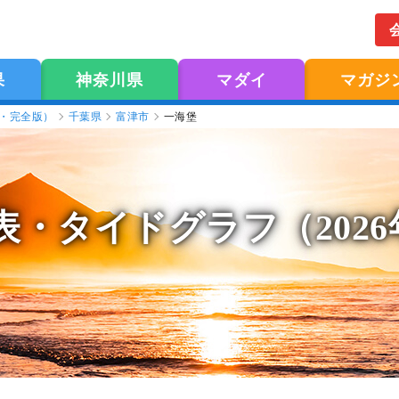
果
神奈川県
マダイ
マガジ
版・完全版）
千葉県
富津市
一海堡
表
・タイドグラフ（202