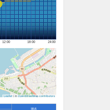
12:00
18:00
24:00
Leaflet
| ©
OpenStreetMap contributors
潮名