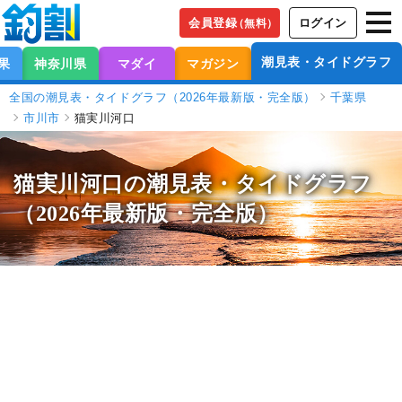
会員登録
ログイン
（無料）
潮見表・タイドグラフ
果
神奈川県
マダイ
マガジン
全国の潮見表・タイドグラフ（2026年最新版・完全版）
千葉県
市川市
猫実川河口
猫実川河口の潮見表
・タイドグラフ
（2026年最新版・完全版）