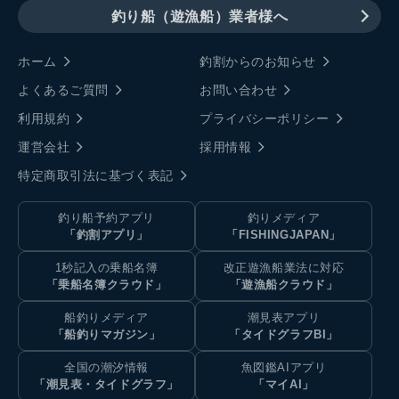
釣り船（遊漁船）業者様へ
ホーム
釣割からのお知らせ
よくあるご質問
お問い合わせ
利用規約
プライバシーポリシー
運営会社
採用情報
特定商取引法に基づく表記
釣り船予約アプリ
釣りメディア
「釣割アプリ」
「FISHINGJAPAN」
1秒記入の乗船名簿
改正遊漁船業法に対応
「乗船名簿クラウド」
「遊漁船クラウド」
船釣りメディア
潮見表アプリ
「船釣りマガジン」
「タイドグラフBI」
全国の潮汐情報
魚図鑑AIアプリ
「潮見表・タイドグラフ」
「マイAI」