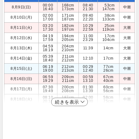
00:00
168cm
08:40
53cm
8月9日(日)
中潮
16:40
173cm
21:30
147cm
02:00
171cm
09:40
38cm
8月10日(月)
中潮
17:00
187cm
22:20
133cm
03:20
182cm
10:29
25cm
8月11日(火)
大潮
17:30
197cm
22:59
119cm
04:19
194cm
11:00
17cm
8月12日(水)
大潮
17:59
205cm
23:29
104cm
04:59
204cm
8月13日(木)
11:39
14cm
大潮
18:19
210cm
05:39
211cm
8月14日(金)
12:10
17cm
大潮
18:40
212cm
06:19
212cm
00:29
77cm
8月15日(土)
中潮
19:00
213cm
12:40
26cm
06:59
209cm
00:59
67cm
8月16日(日)
中潮
19:29
211cm
13:10
40cm
07:30
200cm
01:30
60cm
8月17日(月)
中潮
19:49
208cm
13:39
56cm
08:10
187cm
02:00
58cm
8月18日(火)
中潮
20:10
203cm
14:00
75cm
続きを表示