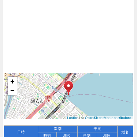
+
−
Leaflet
| ©
OpenStreetMap contributors
満潮
干潮
日時
潮名
時刻
潮位
時刻
潮位