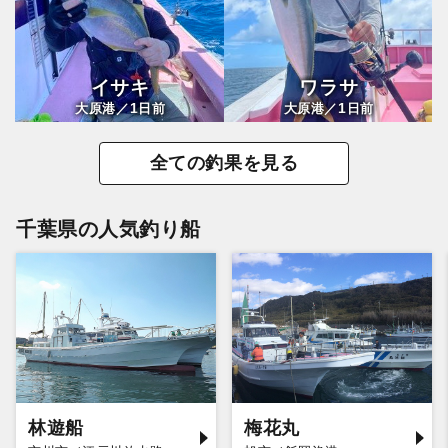
イサキ
ワラサ
1
1
大原港／
日前
大原港／
日前
全ての釣果を見る
千葉県の人気釣り船
林遊船
梅花丸