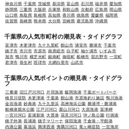
神奈川県
千葉県
茨城県
新潟県
富山県
石川県
福井県
愛知県
静岡県
三重県
大阪府
兵庫県
和歌山県
京都府
広島県
岡山県
山口県
鳥取県
島根県
高知県
香川県
徳島県
愛媛県
福岡県
佐賀県
長崎県
熊本県
大分県
宮崎県
鹿児島県
沖縄県
千葉県の人気市町村の潮見表・タイドグラフ
富津市
木更津市
九十九里町
館山市
浦安市
勝浦市
千葉市
銚子市
市川市
市原市
南房総市
白子町
袖ケ浦市
いすみ市
旭市
鴨川市
横芝光町
鋸南町
御宿町
船橋市
習志野市
一宮町
君津市
長生村
匝瑳市
大網白里市
山武市
千葉県の人気ポイントの潮見表・タイドグラ
フ
三番瀬
旧江戸川河口
片貝漁港
飯岡漁港
千葉ポートパーク
検見川堤防
木更津港
千葉港
館山港
市原海釣り施設
鴨川漁港
金谷漁港
妙典港
九十九里浜
高洲海浜公園
勝浦湾・勝浦港
船橋港親水公園
江戸川河口
栗山川河口
大原漁港
富津岬
一宮川河口
富浦新港
大貫港
花見川河口
沖ノ島公園
行徳港
銚子外港
長浦港
銚子マリーナ
保田漁港
千倉港・平館港
内港公園
幕張浜
興津西港
夷隅川河口
竜ヶ崎堤防
一宮海岸