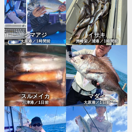
シマアジ
イサキ
1
1
大原港／
時間前
洲崎栄ノ浦港／
時間前
スルメイカ
マダイ
1
1
川津港／
日前
大原港／
日前