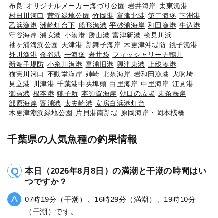
布良
オリジナルメーカー海づり公園
岩井海岸
太東漁港
村田川河口
茜浜緑地公園
竹岡港
富津北港
第二海堡
下洲港
乙浜漁港
洲崎灯台下
船形漁港
平砂浦海岸
和田漁港
牛込港
守谷海岸
浦安港
小湊港
勝山港
富津新港
検見川浜
袖ヶ浦海浜公園
天津港
新舞子海岸
木更津沖堤防
銚子漁港
外川漁港
金谷港
一海堡
岩井袋
フィッシャリーナ鴨川
新舞子堤防
小糸川漁港
富浦旧港
興津東港
上総湊港
猫実川河口
不動堂海岸
姉崎
北条海岸
岩和田漁港
犬吠埼
見立港
川津港
千葉港中央埠頭
白里海岸
中里海岸
江見港
御宿港
根本港
銚子新
本須賀海岸
朝日の広場
東条海岸
部原海岸
寄浦港
太夫崎港
安房白浜港灯台
木更津潮浜緑地公園
片貝港南新堤
原岡海岸・岡本桟橋
千葉県の人気魚種の釣果情報
本日（2026年8月8日）の満潮と干潮の時間はい
つですか？
07時19分（干潮）、16時29分（満潮）、19時10分
（干潮）です。