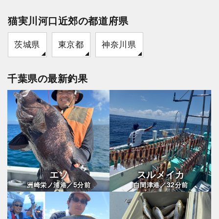
猫実川河口近郊の都道府県
茨城県
東京都
神奈川県
千葉県の最新釣果
エソ
スルメイカ
5
32
洲崎栄ノ浦港／
分前
白間津港／
分前