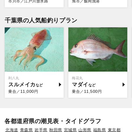
市川市／江戸川放水路
旭市／飯岡漁港
千葉県の人気船釣りプラン
利八丸
梅花丸
スルメイカ
マダイ
11,000
11,500
乗合／
円
乗合／
円
各都道府県の潮見表・タイドグラフ
北海道
青森県
岩手県
秋田県
宮城県
山形県
福島県
東京都