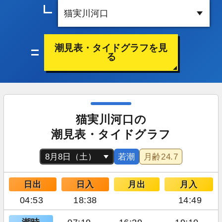
潮見表・タイドグラフを見
る
猫実川河口の
潮見表・タイドグラフ
若潮
月齢
24.7
日出
日入
月出
月入
04:53
18:38
14:49