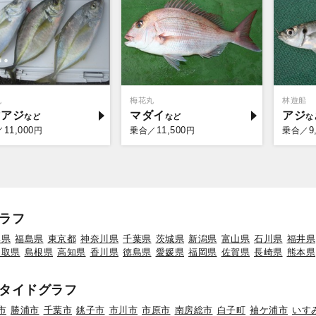
丸
梅花丸
林遊船
マアジ
マダイ
アジ
11,000
11,500
9
／
円
乗合／
円
乗合／
ラフ
形県
福島県
東京都
神奈川県
千葉県
茨城県
新潟県
富山県
石川県
福井県
鳥取県
島根県
高知県
香川県
徳島県
愛媛県
福岡県
佐賀県
長崎県
熊本県
タイドグラフ
市
勝浦市
千葉市
銚子市
市川市
市原市
南房総市
白子町
袖ケ浦市
いす