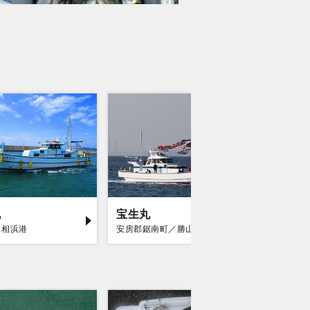
丸
宝生丸
勘次郎
／相浜港
安房郡鋸南町／勝山漁港
富津市／金