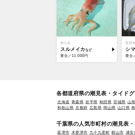
利八丸
安田
スルメイカ
シ
11,000
乗合／
円
乗合
各都道府県の潮見表・タイドグ
北海道
青森県
岩手県
秋田県
宮城県
山
和歌山県
京都府
広島県
岡山県
山口県
千葉県の人気市町村の潮見表・
富津市
木更津市
九十九里町
館山市
浦安