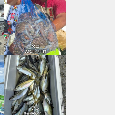
タコ
1
真間川／
日前
アジ
2
金谷漁港／
日前