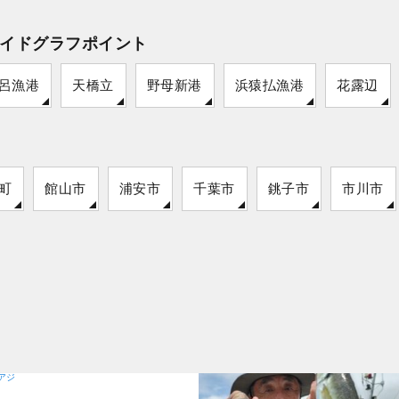
イドグラフポイント
呂漁港
天橋立
野母新港
浜猿払漁港
花露辺
町
館山市
浦安市
千葉市
銚子市
市川市