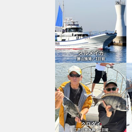
スルメイカ
1
勝山漁港／
日前
クロダイ
1
江戸川放水路／
日前