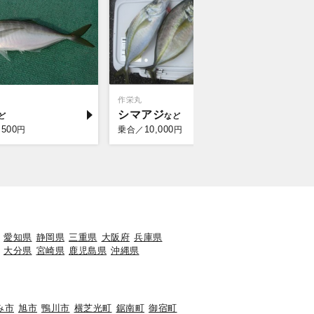
作栄丸
梅花丸
シマアジ
マダイ
,500
10,000
10,
円
乗合／
円
乗合／
愛知県
静岡県
三重県
大阪府
兵庫県
大分県
宮崎県
鹿児島県
沖縄県
み市
旭市
鴨川市
横芝光町
鋸南町
御宿町