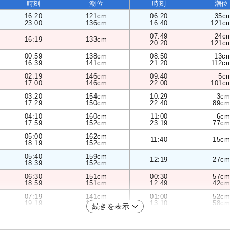
時刻
潮位
時刻
潮位
16:20
121cm
06:20
35c
23:00
136cm
16:40
121c
07:49
24c
16:19
133cm
20:20
121c
00:59
138cm
08:50
13c
16:39
141cm
21:20
112c
02:19
146cm
09:40
5c
17:00
146cm
22:00
101c
03:20
154cm
10:29
3cm
17:29
150cm
22:40
89cm
04:10
160cm
11:00
6cm
17:59
152cm
23:19
77cm
05:00
162cm
11:40
15cm
18:19
152cm
05:40
159cm
12:19
27cm
18:39
152cm
06:30
151cm
00:30
57cm
18:59
151cm
12:49
42cm
07:19
141cm
01:00
52cm
19:19
149cm
13:10
58cm
続きを表示