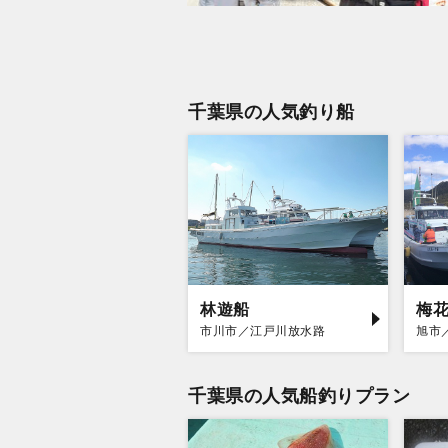
千葉県の人気釣り船
林遊船
梅
市川市／江戸川放水路
旭市
千葉県の人気船釣りプラン