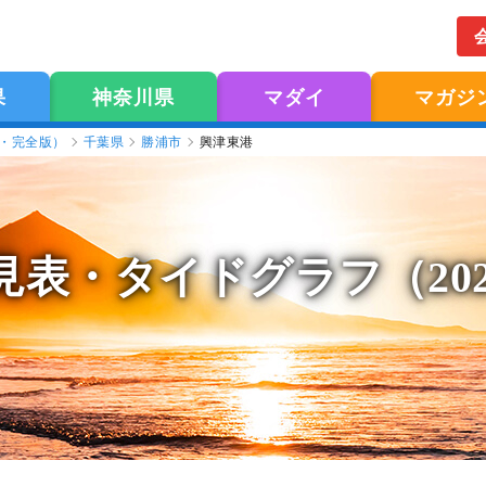
果
神奈川県
マダイ
マガジ
版・完全版）
千葉県
勝浦市
興津東港
見表
・タイドグラフ（20