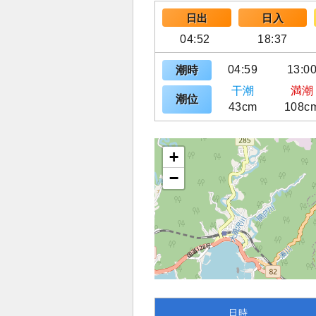
日出
日入
04:52
18:37
04:59
13:0
潮時
干潮
満潮
潮位
43cm
108c
+
−
日時