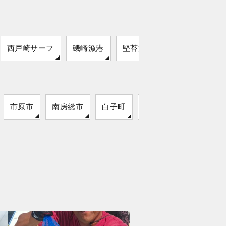
西戸崎サーフ
磯崎漁港
堅苔沢漁港
市原市
南房総市
白子町
袖ケ浦市
いすみ市