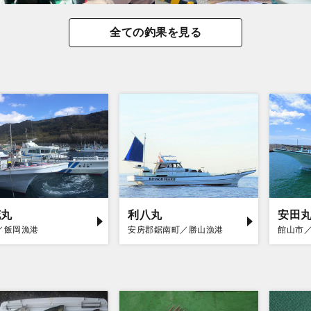
全ての釣果を見る
花丸
利八丸
安田
／飯岡漁港
安房郡鋸南町／勝山漁港
館山市