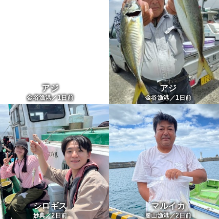
アジ
アジ
1
1
金谷漁港／
日前
金谷漁港／
日前
シロギス
マルイカ
2
2
妙典／
日前
勝山漁港／
日前