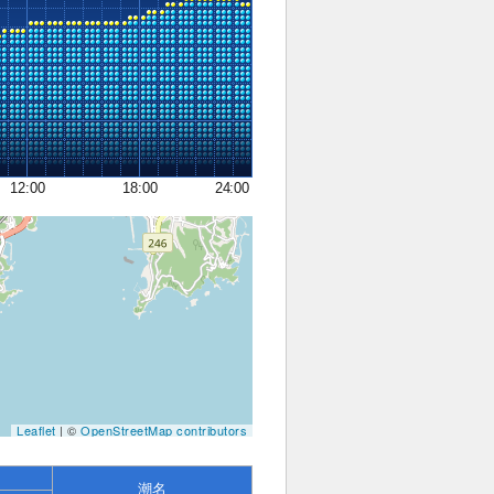
12:00
18:00
24:00
Leaflet
| ©
OpenStreetMap contributors
潮名