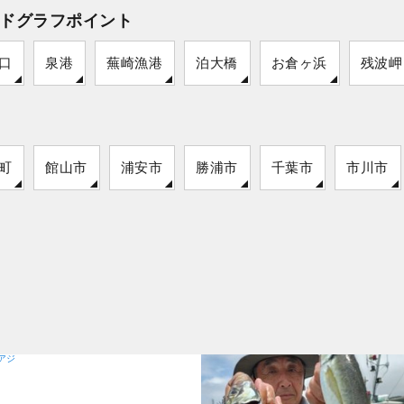
ドグラフポイント
口
泉港
蕪崎漁港
泊大橋
お倉ヶ浜
残波岬
町
館山市
浦安市
勝浦市
千葉市
市川市