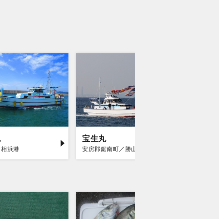
丸
宝生丸
勘次郎
／相浜港
安房郡鋸南町／勝山漁港
富津市／金