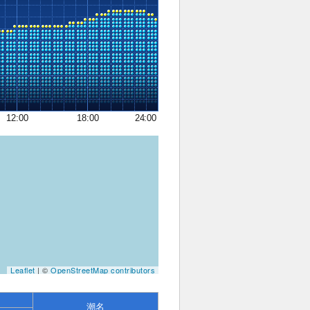
12:00
18:00
24:00
Leaflet
| ©
OpenStreetMap contributors
潮名