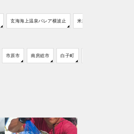
玄海海上温泉パレア横波止
米須海岸
市原市
南房総市
白子町
袖ケ浦市
いすみ市