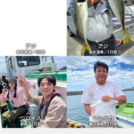
アジ
アジ
1
1
金谷漁港／
日前
金谷漁港／
日前
シロギス
マルイカ
2
2
妙典／
日前
勝山漁港／
日前