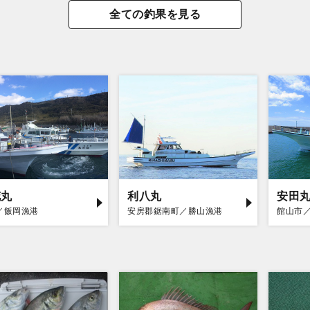
全ての釣果を見る
花丸
利八丸
安田
／飯岡漁港
安房郡鋸南町／勝山漁港
館山市