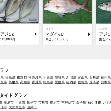
丸
梅花丸
林遊船
マアジ
マダイ
アジ
11,000
11,500
9
／
円
乗合／
円
乗合／
ラフ
形県
福島県
東京都
神奈川県
千葉県
茨城県
新潟県
富山県
石川県
福井県
鳥取県
島根県
高知県
香川県
徳島県
愛媛県
福岡県
佐賀県
長崎県
熊本県
タイドグラフ
市
勝浦市
千葉市
銚子市
市川市
市原市
南房総市
白子町
袖ケ浦市
いす
匝瑳市
大網白里市
山武市