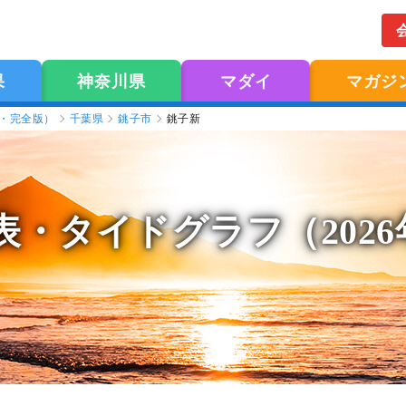
果
神奈川県
マダイ
マガジ
版・完全版）
千葉県
銚子市
銚子新
表
・タイドグラフ（202