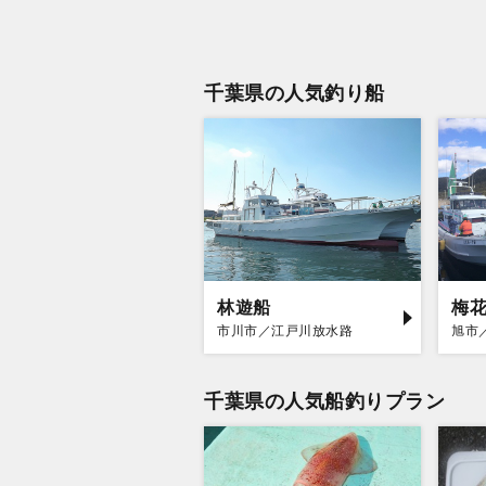
千葉県の人気釣り船
林遊船
梅
市川市／江戸川放水路
旭市
千葉県の人気船釣りプラン