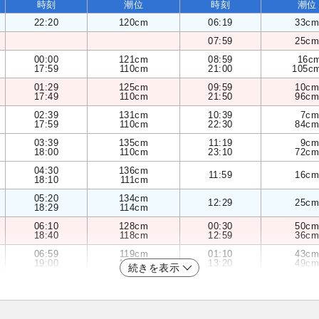
時刻
潮位
時刻
潮位
22:20
120cm
06:19
33cm
07:59
25cm
00:00
121cm
08:59
16c
17:59
110cm
21:00
105c
01:29
125cm
09:59
10cm
17:49
110cm
21:50
96cm
02:39
131cm
10:39
7cm
17:59
110cm
22:30
84cm
03:39
135cm
11:19
9cm
18:00
110cm
23:10
72cm
04:30
136cm
11:59
16cm
18:10
111cm
05:20
134cm
12:29
25cm
18:29
114cm
06:10
128cm
00:30
50cm
18:40
118cm
12:59
36cm
06:59
119cm
01:10
43cm
19:00
121cm
13:20
49cm
続きを表示