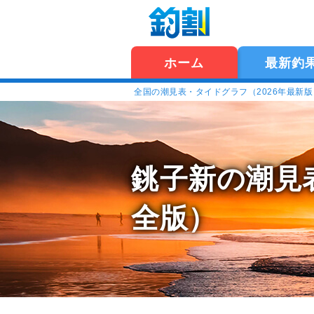
ホーム
最新釣
全国の潮見表・タイドグラフ（2026年最新
銚子新の潮見
全版）