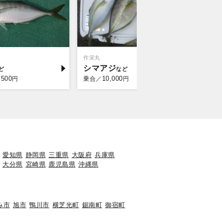
作栄丸
梅花丸
シマアジ
マダイ
,500
10,000
10,
円
乗合／
円
乗合／
愛知県
静岡県
三重県
大阪府
兵庫県
大分県
宮崎県
鹿児島県
沖縄県
み市
旭市
鴨川市
横芝光町
鋸南町
御宿町