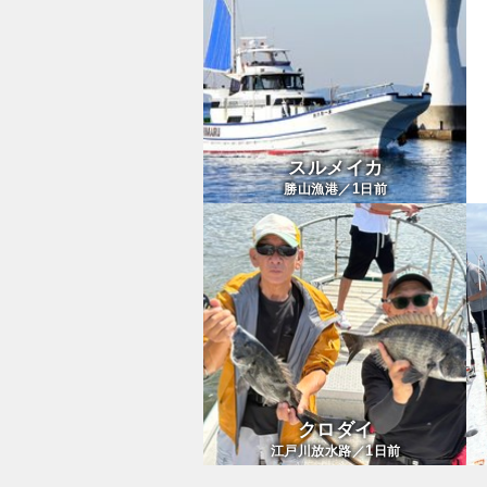
スルメイカ
1
勝山漁港／
日前
クロダイ
1
江戸川放水路／
日前