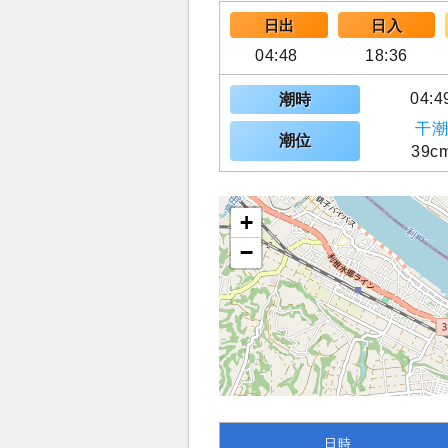
日出
日入
04:48
18:36
04:4
潮時
干潮
潮位
39c
+
−
日時