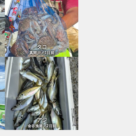
タコ
1
真間川／
日前
アジ
2
金谷漁港／
日前