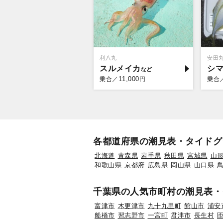
利八丸
安田
スルメイカ
シ
11,000
乗合／
円
乗合
各都道府県の潮見表・タイドグ
北海道
青森県
岩手県
秋田県
宮城県
山
和歌山県
京都府
広島県
岡山県
山口県
千葉県の人気市町村の潮見表・
富津市
木更津市
九十九里町
館山市
浦安
船橋市
習志野市
一宮町
君津市
長生村