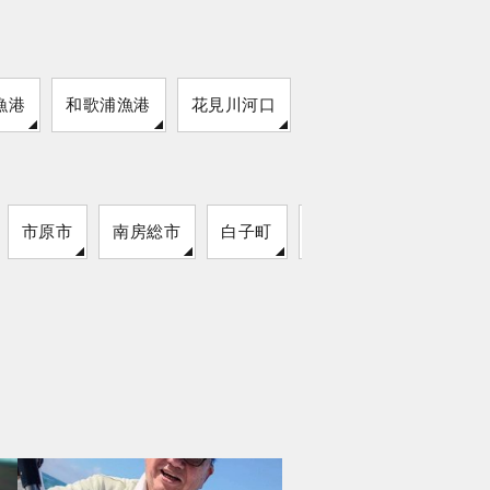
漁港
和歌浦漁港
花見川河口
魚津港
市原市
南房総市
白子町
袖ケ浦市
いすみ市