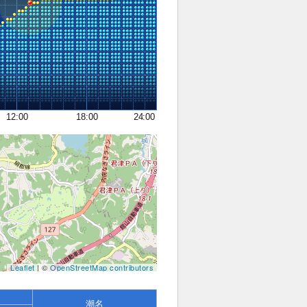
12:00
18:00
24:00
Leaflet
| ©
OpenStreetMap contributors
潮名