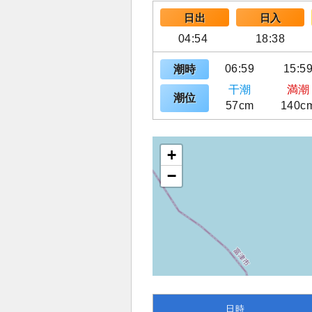
日出
日入
04:54
18:38
06:59
15:5
潮時
干潮
満潮
潮位
57cm
140c
+
−
日時