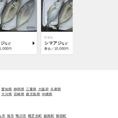
作栄丸
梅花丸
アジ
シマアジ
マダイ
1,000
10,000
10,
円
乗合／
円
乗合／
愛知県
静岡県
三重県
大阪府
兵庫県
大分県
宮崎県
鹿児島県
沖縄県
み市
旭市
鴨川市
横芝光町
鋸南町
御宿町