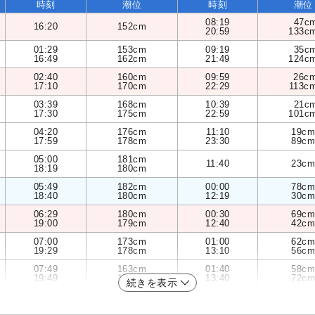
時刻
潮位
時刻
潮位
08:19
47c
16:20
152cm
20:59
133c
01:29
153cm
09:19
35c
16:49
162cm
21:49
124c
02:40
160cm
09:59
26c
17:10
170cm
22:29
113c
03:39
168cm
10:39
21c
17:30
175cm
22:59
101c
04:20
176cm
11:10
19cm
17:59
178cm
23:30
89cm
05:00
181cm
11:40
23cm
18:19
180cm
05:49
182cm
00:00
78cm
18:40
180cm
12:19
30cm
06:29
180cm
00:30
69cm
19:00
179cm
12:40
42cm
07:00
173cm
01:00
62cm
19:29
178cm
13:10
56cm
07:49
163cm
01:40
58cm
19:49
175cm
13:40
72cm
続きを表示