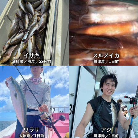
イサキ
スルメイカ
52
1
洲崎栄ノ浦港／
分前
川津港／
日前
ワラサ
アジ
1
1
大原港／
日前
川津港／
日前