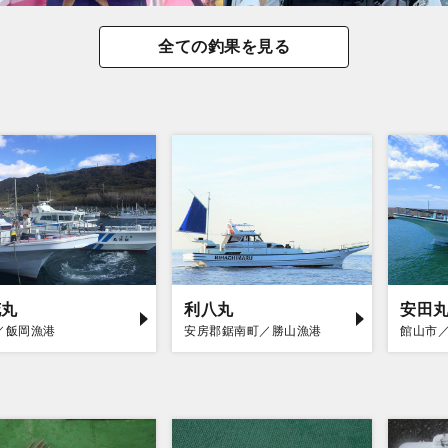
全ての釣果を見る
花丸
利八丸
安田
／飯岡漁港
安房郡鋸南町／勝山漁港
館山市