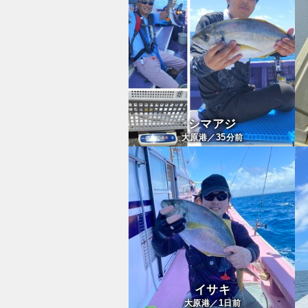
シマアジ
35
大原港／
分前
イサキ
1
大原港／
日前