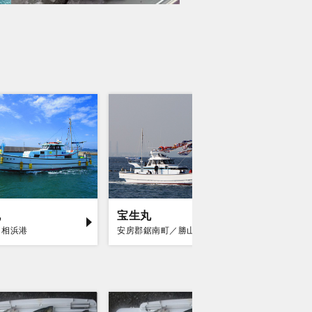
丸
宝生丸
勘次郎
／相浜港
安房郡鋸南町／勝山漁港
富津市／金