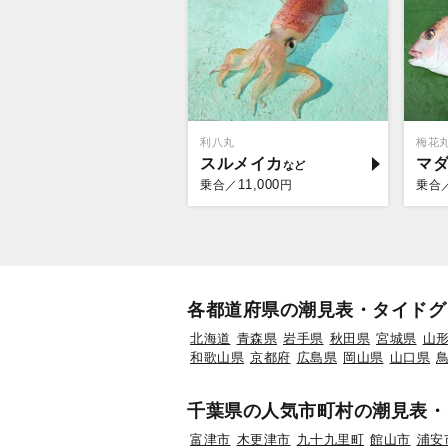
利八丸
梅花
スルメイカ
マ
11,000
乗合／
円
乗合
各都道府県の潮見表・タイドグ
北海道
青森県
岩手県
秋田県
宮城県
山
和歌山県
京都府
広島県
岡山県
山口県
千葉県の人気市町村の潮見表・
富津市
木更津市
九十九里町
館山市
浦安