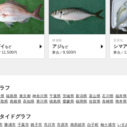
丸
林遊船
安田丸
ダイ
アジ
シマ
11,500
9,500
1
／
円
乗合／
円
乗合／
ラフ
形県
福島県
東京都
神奈川県
千葉県
茨城県
新潟県
富山県
石川県
福井県
鳥取県
島根県
高知県
香川県
徳島県
愛媛県
福岡県
佐賀県
長崎県
熊本県
タイドグラフ
市
勝浦市
千葉市
銚子市
市川市
市原市
南房総市
白子町
袖ケ浦市
いす