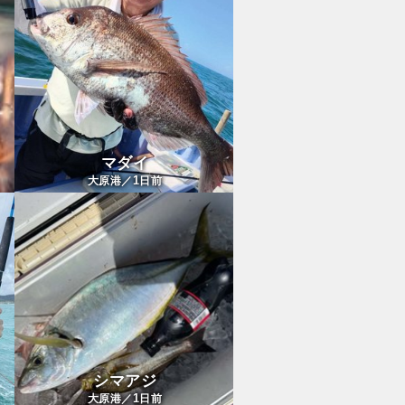
マダイ
1
大原港／
日前
シマアジ
1
大原港／
日前