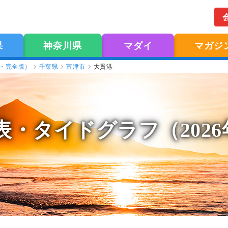
果
神奈川県
マダイ
マガジ
版・完全版）
千葉県
富津市
大貫港
表
・タイドグラフ（202