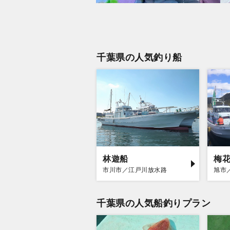
千葉県の人気釣り船
林遊船
梅
市川市／江戸川放水路
旭市
千葉県の人気船釣りプラン