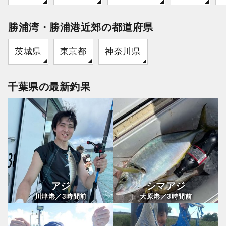
勝浦湾・勝浦港近郊の都道府県
茨城県
東京都
神奈川県
千葉県の最新釣果
アジ
シマアジ
3
3
川津港／
時間前
大原港／
時間前