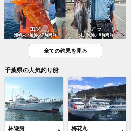
エソ
アラ
7
8
洲崎栄ノ浦港／
時間前
外川漁港／
時間前
全ての釣果を見る
千葉県の人気釣り船
林遊船
梅花丸