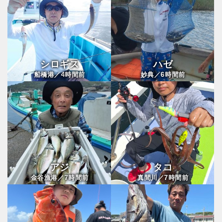
シロギス
ハゼ
4
6
船橋港／
時間前
妙典／
時間前
アジ
タコ
7
7
金谷漁港／
時間前
真間川／
時間前