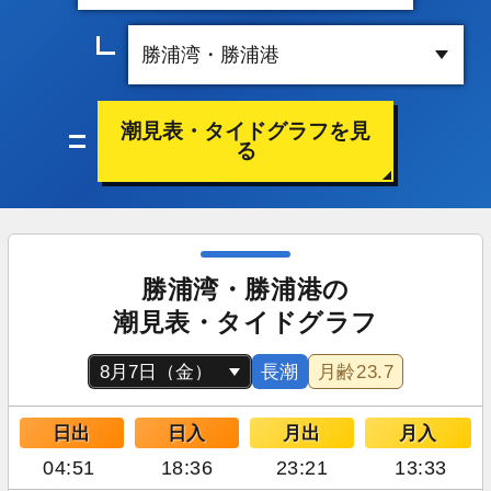
潮見表・タイドグラフを見
る
勝浦湾・勝浦港の
潮見表・タイドグラフ
長潮
月齢
23.7
日出
日入
月出
月入
04:51
18:36
23:21
13:33