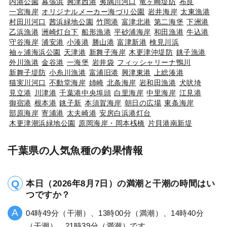
内港公園
幕張浜
興津西港
夷隅川河口
竜ヶ崎堤防
布良
一宮海岸
オリジナルメーカー海づり公園
岩井海岸
太東漁港
村田川河口
茜浜緑地公園
竹岡港
富津北港
第二海堡
下洲港
乙浜漁港
洲崎灯台下
船形漁港
平砂浦海岸
和田漁港
牛込港
守谷海岸
浦安港
小湊港
勝山港
富津新港
検見川浜
袖ヶ浦海浜公園
天津港
新舞子海岸
木更津沖堤防
銚子漁港
外川漁港
金谷港
一海堡
岩井袋
フィッシャリーナ鴨川
新舞子堤防
小糸川漁港
富浦旧港
興津東港
上総湊港
猫実川河口
不動堂海岸
姉崎
北条海岸
岩和田漁港
犬吠埼
見立港
川津港
千葉港中央埠頭
白里海岸
中里海岸
江見港
御宿港
根本港
銚子新
本須賀海岸
朝日の広場
東条海岸
部原海岸
寄浦港
太夫崎港
安房白浜港灯台
木更津潮浜緑地公園
原岡海岸・岡本桟橋
片貝港南新堤
千葉県の人気魚種の釣果情報
本日（2026年8月7日）の満潮と干潮の時間はい
つですか？
04時49分（干潮）、13時00分（満潮）、14時40分
（干潮）、21時39分（満潮）です。