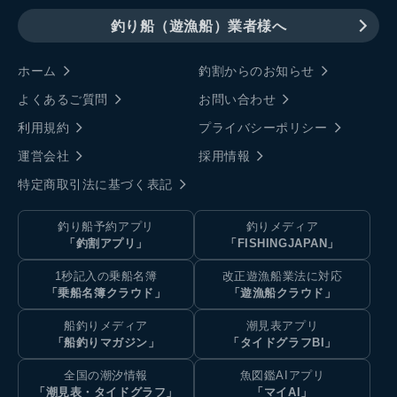
釣り船（遊漁船）業者様へ
ホーム
釣割からのお知らせ
よくあるご質問
お問い合わせ
利用規約
プライバシーポリシー
運営会社
採用情報
特定商取引法に基づく表記
釣り船予約アプリ
釣りメディア
「釣割アプリ」
「FISHINGJAPAN」
1秒記入の乗船名簿
改正遊漁船業法に対応
「乗船名簿クラウド」
「遊漁船クラウド」
船釣りメディア
潮見表アプリ
「船釣りマガジン」
「タイドグラフBI」
全国の潮汐情報
魚図鑑AIアプリ
「潮見表・タイドグラフ」
「マイAI」