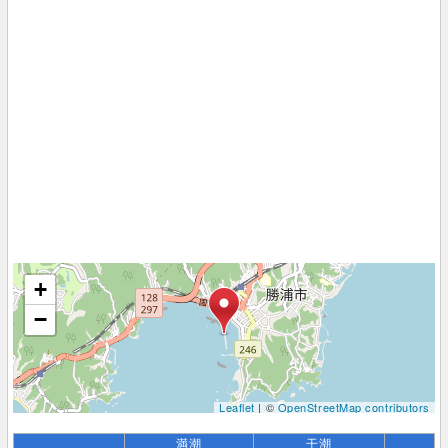
+
−
Leaflet
| ©
OpenStreetMap contributors
満潮
干潮