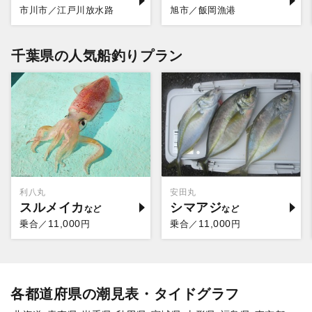
市川市／江戸川放水路
旭市／飯岡漁港
千葉県の人気船釣りプラン
利八丸
安田丸
スルメイカ
シマアジ
11,000
11,000
乗合／
円
乗合／
円
各都道府県の潮見表・タイドグラフ