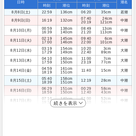
日時
潮名
時刻
潮位
時刻
潮位
8月8日(土)
22:59
136cm
06:20
35cm
若潮
07:40
24cm
8月9日(日)
16:19
132cm
中潮
20:19
121cm
00:59
138cm
08:49
13cm
8月10日(月)
中潮
16:39
140cm
21:20
113cm
02:19
145cm
09:40
6cm
8月11日(火)
大潮
17:00
146cm
22:00
101cm
03:19
154cm
10:20
3cm
8月12日(水)
大潮
17:29
149cm
22:40
89cm
04:10
160cm
11:00
7cm
8月13日(木)
大潮
17:59
150cm
23:19
77cm
04:59
161cm
8月14日(金)
11:40
15cm
大潮
18:19
151cm
05:40
158cm
8月15日(土)
12:19
28cm
中潮
18:39
151cm
06:29
151cm
00:29
58cm
8月16日(日)
中潮
18:59
150cm
12:40
43cm
07:10
140cm
01:00
52cm
8月17日(月)
中潮
19:19
149cm
13:10
58cm
続きを表示