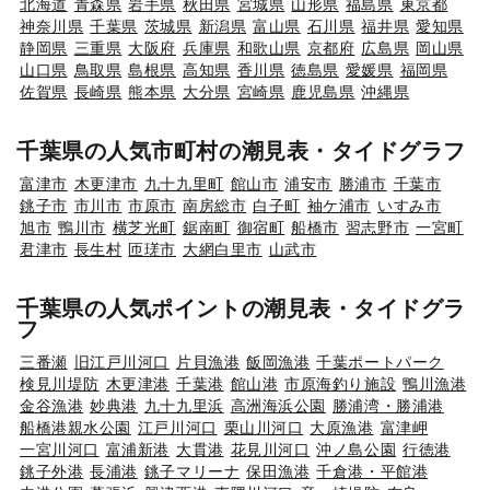
北海道
青森県
岩手県
秋田県
宮城県
山形県
福島県
東京都
神奈川県
千葉県
茨城県
新潟県
富山県
石川県
福井県
愛知県
静岡県
三重県
大阪府
兵庫県
和歌山県
京都府
広島県
岡山県
山口県
鳥取県
島根県
高知県
香川県
徳島県
愛媛県
福岡県
佐賀県
長崎県
熊本県
大分県
宮崎県
鹿児島県
沖縄県
千葉県の人気市町村の潮見表・タイドグラフ
富津市
木更津市
九十九里町
館山市
浦安市
勝浦市
千葉市
銚子市
市川市
市原市
南房総市
白子町
袖ケ浦市
いすみ市
旭市
鴨川市
横芝光町
鋸南町
御宿町
船橋市
習志野市
一宮町
君津市
長生村
匝瑳市
大網白里市
山武市
千葉県の人気ポイントの潮見表・タイドグラ
フ
三番瀬
旧江戸川河口
片貝漁港
飯岡漁港
千葉ポートパーク
検見川堤防
木更津港
千葉港
館山港
市原海釣り施設
鴨川漁港
金谷漁港
妙典港
九十九里浜
高洲海浜公園
勝浦湾・勝浦港
船橋港親水公園
江戸川河口
栗山川河口
大原漁港
富津岬
一宮川河口
富浦新港
大貫港
花見川河口
沖ノ島公園
行徳港
銚子外港
長浦港
銚子マリーナ
保田漁港
千倉港・平館港