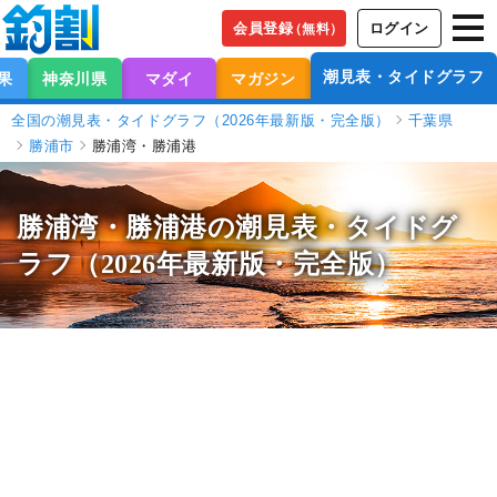
会員登録
ログイン
（無料）
潮見表・タイドグラフ
果
神奈川県
マダイ
マガジン
全国の潮見表・タイドグラフ（2026年最新版・完全版）
千葉県
勝浦市
勝浦湾・勝浦港
勝浦湾・勝浦港の潮見表
・タイドグ
ラフ（2026年最新版・完全版）