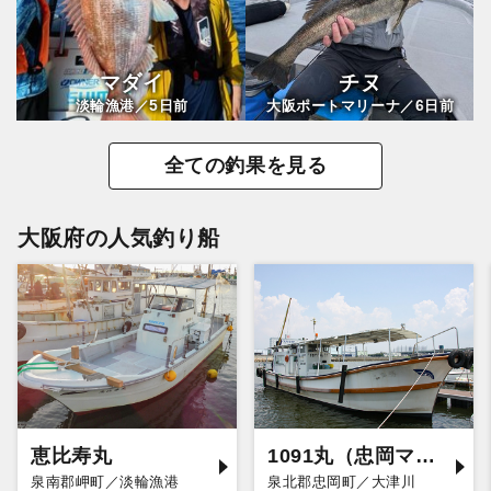
マダイ
チヌ
5
6
淡輪漁港／
日前
大阪ポートマリーナ／
日前
全ての釣果を見る
大阪府の人気釣り船
恵比寿丸
1091丸（忠岡マリーナ店）
泉南郡岬町／淡輪漁港
泉北郡忠岡町／大津川