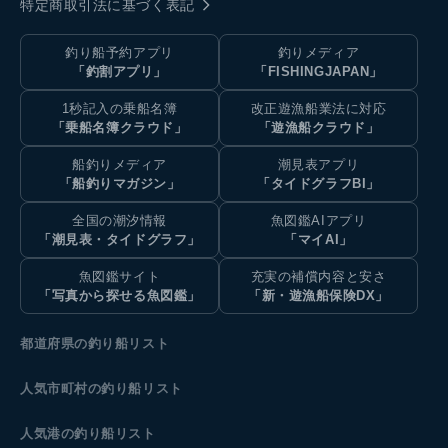
特定商取引法に基づく表記
釣り船予約アプリ
釣りメディア
「釣割アプリ」
「FISHINGJAPAN」
1秒記入の乗船名簿
改正遊漁船業法に対応
「乗船名簿クラウド」
「遊漁船クラウド」
船釣りメディア
潮見表アプリ
「船釣りマガジン」
「タイドグラフBI」
全国の潮汐情報
魚図鑑AIアプリ
「潮見表・タイドグラフ」
「マイAI」
魚図鑑サイト
充実の補償内容と安さ
「写真から探せる魚図鑑」
「新・遊漁船保険DX」
都道府県の釣り船リスト
人気市町村の釣り船リスト
人気港の釣り船リスト