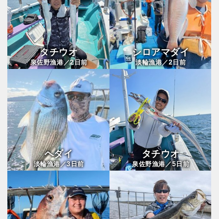
タチウオ
シロアマダイ
2
2
泉佐野漁港／
日前
淡輪漁港／
日前
ヘダイ
タチウオ
3
5
淡輪漁港／
日前
泉佐野漁港／
日前