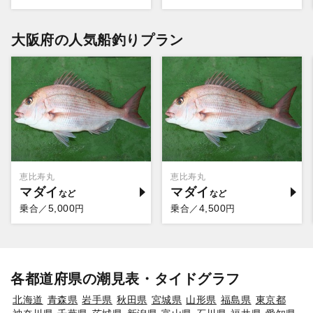
大阪府の人気船釣りプラン
恵比寿丸
恵比寿丸
マダイ
マダイ
5,000
4,500
乗合／
円
乗合／
円
各都道府県の潮見表・タイドグラフ
北海道
青森県
岩手県
秋田県
宮城県
山形県
福島県
東京都