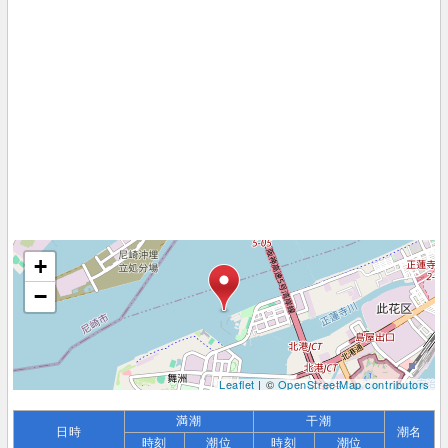
+
−
Leaflet
| ©
OpenStreetMap contributors
満潮
干潮
日時
潮名
時刻
潮位
時刻
潮位