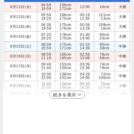
04:59
156cm
8月11日(火)
12:00
16cm
大潮
18:59
172cm
05:59
166cm
00:19
121cm
8月12日(水)
大潮
19:20
175cm
12:50
13cm
06:39
175cm
00:59
108cm
8月13日(木)
大潮
19:59
176cm
13:29
16cm
07:20
178cm
01:30
95cm
8月14日(金)
大潮
20:20
175cm
14:00
24cm
08:09
175cm
02:10
85cm
8月15日(土)
中潮
20:59
171cm
14:39
39cm
08:59
166cm
02:59
78cm
8月16日(日)
中潮
21:19
165cm
15:09
58cm
09:40
153cm
03:39
74cm
8月17日(月)
中潮
21:40
159cm
15:39
79cm
10:30
138cm
04:29
72cm
8月18日(火)
中潮
22:00
152cm
16:00
100cm
11:40
124cm
05:20
72cm
8月19日(水)
小潮
22:00
146cm
16:09
117cm
8月20日(木)
20:40
147cm
07:10
72cm
小潮
続きを表示