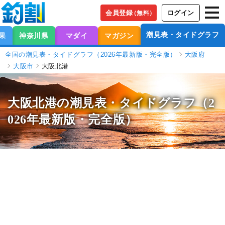
会員登録
ログイン
（無料）
潮見表・タイドグラフ
果
神奈川県
マダイ
マガジン
全国の潮見表・タイドグラフ（2026年最新版・完全版）
大阪府
大阪市
大阪北港
大阪北港の潮見表
・タイドグラフ（2
026年最新版・完全版）