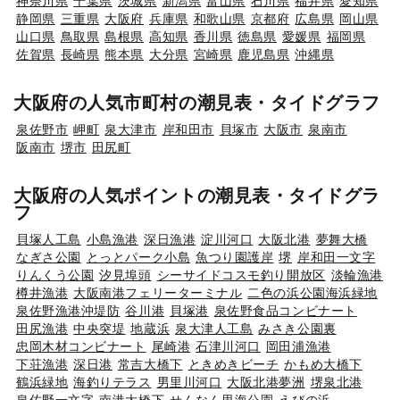
神奈川県
千葉県
茨城県
新潟県
富山県
石川県
福井県
愛知県
静岡県
三重県
大阪府
兵庫県
和歌山県
京都府
広島県
岡山県
山口県
鳥取県
島根県
高知県
香川県
徳島県
愛媛県
福岡県
佐賀県
長崎県
熊本県
大分県
宮崎県
鹿児島県
沖縄県
大阪府の人気市町村の潮見表・タイドグラフ
泉佐野市
岬町
泉大津市
岸和田市
貝塚市
大阪市
泉南市
阪南市
堺市
田尻町
大阪府の人気ポイントの潮見表・タイドグラ
フ
貝塚人工島
小島漁港
深日漁港
淀川河口
大阪北港
夢舞大橋
なぎさ公園
とっとパーク小島
魚つり園護岸
堺
岸和田一文字
りんくう公園
汐見埠頭
シーサイドコスモ釣り開放区
淡輪漁港
樽井漁港
大阪南港フェリーターミナル
二色の浜公園海浜緑地
泉佐野漁港沖堤防
谷川港
貝塚港
泉佐野食品コンビナート
田尻漁港
中央突堤
地蔵浜
泉大津人工島
みさき公園裏
忠岡木材コンビナート
尾崎港
石津川河口
岡田浦漁港
下荘漁港
深日港
常吉大橋下
ときめきビーチ
かもめ大橋下
鶴浜緑地
海釣りテラス
男里川河口
大阪北港夢洲
堺泉北港
泉佐野一文字
南港大橋下
せんなん里海公園
えびの浜