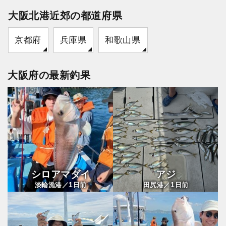
大阪北港近郊の都道府県
京都府
兵庫県
和歌山県
大阪府の最新釣果
シロアマダイ
アジ
1
1
淡輪漁港／
日前
田尻港／
日前