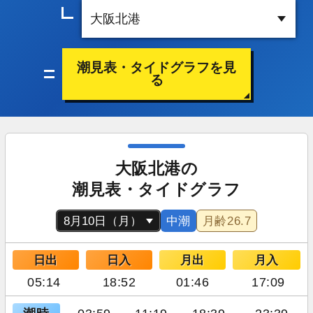
潮見表・タイドグラフを見
る
大阪北港の
潮見表・タイドグラフ
中潮
月齢
26.7
日出
日入
月出
月入
05:14
18:52
01:46
17:09