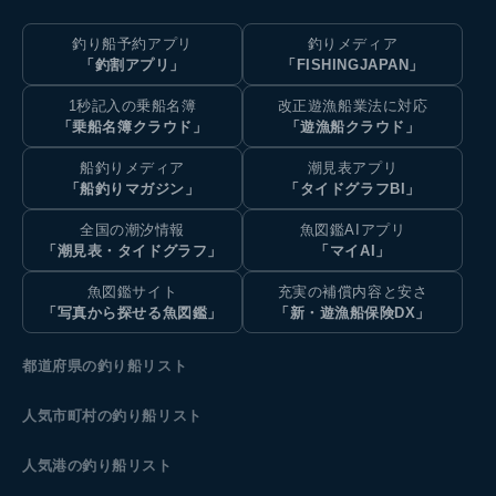
釣り船予約アプリ
釣りメディア
「釣割アプリ」
「FISHINGJAPAN」
1秒記入の乗船名簿
改正遊漁船業法に対応
「乗船名簿クラウド」
「遊漁船クラウド」
船釣りメディア
潮見表アプリ
「船釣りマガジン」
「タイドグラフBI」
全国の潮汐情報
魚図鑑AIアプリ
「潮見表・タイドグラフ」
「マイAI」
魚図鑑サイト
充実の補償内容と安さ
「写真から探せる魚図鑑」
「新・遊漁船保険DX」
都道府県の釣り船リスト
人気市町村の釣り船リスト
人気港の釣り船リスト