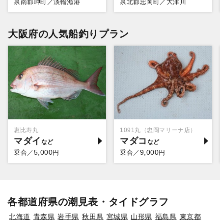
泉南郡岬町／淡輪漁港
泉北郡忠岡町／大津川
大阪府の人気船釣りプラン
恵比寿丸
1091丸（忠岡マリーナ店）
マダイ
マダコ
5,000
9,000
乗合／
円
乗合／
円
各都道府県の潮見表・タイドグラフ
北海道
青森県
岩手県
秋田県
宮城県
山形県
福島県
東京都