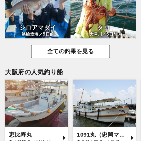
シロアマダイ
タコ
5
5
淡輪漁港／
日前
大津川／
日前
全ての釣果を見る
大阪府の人気釣り船
恵比寿丸
1091丸（忠岡マリーナ店）