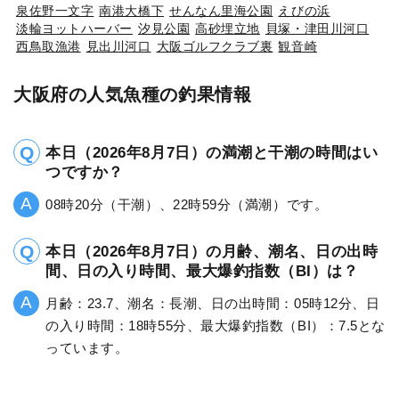
泉佐野一文字
南港大橋下
せんなん里海公園
えびの浜
淡輪ヨットハーバー
汐見公園
高砂埋立地
貝塚・津田川河口
西鳥取漁港
見出川河口
大阪ゴルフクラブ裏
観音崎
大阪府の人気魚種の釣果情報
本日（2026年8月7日）の満潮と干潮の時間はい
つですか？
08時20分（干潮）、22時59分（満潮）です。
本日（2026年8月7日）の月齢、潮名、日の出時
間、日の入り時間、最大爆釣指数（BI）は？
月齢：23.7、潮名：長潮、日の出時間：05時12分、日
の入り時間：18時55分、最大爆釣指数（BI）：7.5とな
っています。