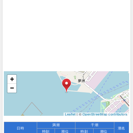
+
−
Leaflet
| ©
OpenStreetMap contributors
満潮
干潮
日時
潮名
時刻
潮位
時刻
潮位