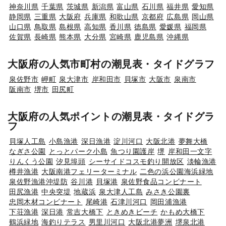
神奈川県
千葉県
茨城県
新潟県
富山県
石川県
福井県
愛知県
静岡県
三重県
大阪府
兵庫県
和歌山県
京都府
広島県
岡山県
山口県
鳥取県
島根県
高知県
香川県
徳島県
愛媛県
福岡県
佐賀県
長崎県
熊本県
大分県
宮崎県
鹿児島県
沖縄県
大阪府の人気市町村の潮見表・タイドグラフ
泉佐野市
岬町
泉大津市
岸和田市
貝塚市
大阪市
泉南市
阪南市
堺市
田尻町
大阪府の人気ポイントの潮見表・タイドグラ
フ
貝塚人工島
小島漁港
深日漁港
淀川河口
大阪北港
夢舞大橋
なぎさ公園
とっとパーク小島
魚つり園護岸
堺
岸和田一文字
りんくう公園
汐見埠頭
シーサイドコスモ釣り開放区
淡輪漁港
樽井漁港
大阪南港フェリーターミナル
二色の浜公園海浜緑地
泉佐野漁港沖堤防
谷川港
貝塚港
泉佐野食品コンビナート
田尻漁港
中央突堤
地蔵浜
泉大津人工島
みさき公園裏
忠岡木材コンビナート
尾崎港
石津川河口
岡田浦漁港
下荘漁港
深日港
常吉大橋下
ときめきビーチ
かもめ大橋下
鶴浜緑地
海釣りテラス
男里川河口
大阪北港夢洲
堺泉北港