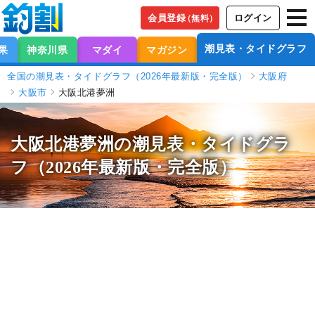
会員登録
ログイン
（無料）
潮見表・タイドグラフ
果
神奈川県
マダイ
マガジン
全国の潮見表・タイドグラフ（2026年最新版・完全版）
大阪府
大阪市
大阪北港夢洲
大阪北港夢洲の潮見表
・タイドグラ
フ（2026年最新版・完全版）