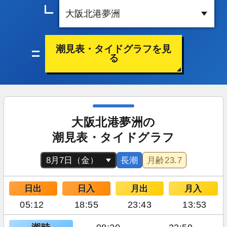
潮見表・タイドグラフを見
る
大阪北港夢洲の
潮見表・タイドグラフ
長潮
月齢
23.7
日出
日入
月出
月入
05:12
18:55
23:43
13:53