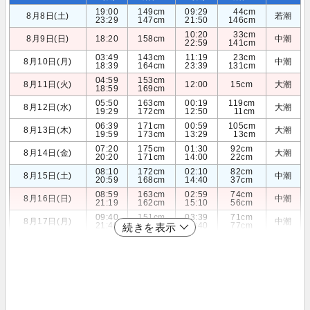
19:00
149cm
09:29
44cm
8月8日(土)
若潮
23:29
147cm
21:50
146cm
10:20
33cm
8月9日(日)
18:20
158cm
中潮
22:59
141cm
03:49
143cm
11:19
23cm
8月10日(月)
中潮
18:39
164cm
23:39
131cm
04:59
153cm
8月11日(火)
12:00
15cm
大潮
18:59
169cm
05:50
163cm
00:19
119cm
8月12日(水)
大潮
19:29
172cm
12:50
11cm
06:39
171cm
00:59
105cm
8月13日(木)
大潮
19:59
173cm
13:29
13cm
07:20
175cm
01:30
92cm
8月14日(金)
大潮
20:20
171cm
14:00
22cm
08:10
172cm
02:10
82cm
8月15日(土)
中潮
20:59
168cm
14:40
37cm
08:59
163cm
02:59
74cm
8月16日(日)
中潮
21:19
162cm
15:10
56cm
09:40
151cm
03:39
71cm
8月17日(月)
中潮
21:40
156cm
15:40
77cm
続きを表示