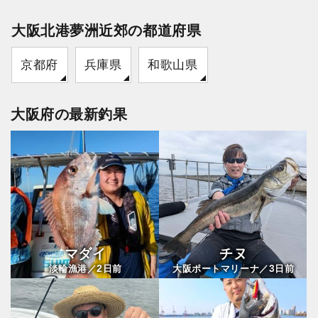
大阪北港夢洲近郊の都道府県
京都府
兵庫県
和歌山県
大阪府の最新釣果
マダイ
チヌ
2
3
淡輪漁港／
日前
大阪ポートマリーナ／
日前