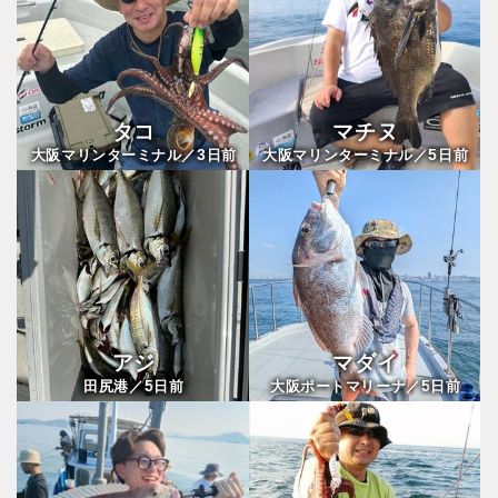
タコ
マチヌ
3
5
大阪マリンターミナル／
日前
大阪マリンターミナル／
日前
アジ
マダイ
5
5
田尻港／
日前
大阪ポートマリーナ／
日前