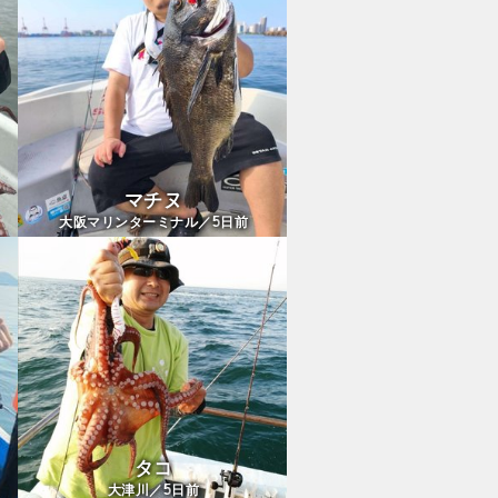
マチヌ
5
大阪マリンターミナル／
日前
タコ
5
大津川／
日前