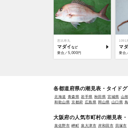
恵比寿丸
109
マダイ
マ
5,000
乗合／
円
乗合
各都道府県の潮見表・タイドグ
北海道
青森県
岩手県
秋田県
宮城県
山
和歌山県
京都府
広島県
岡山県
山口県
大阪府の人気市町村の潮見表・
泉佐野市
岬町
泉大津市
岸和田市
貝塚市