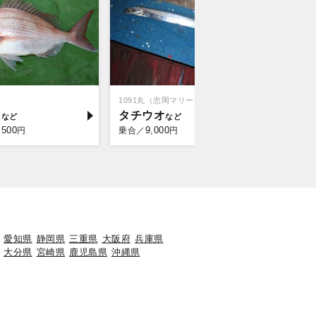
1091丸（忠岡マリーナ店）
RAKU MA
イ
タチウオ
マダコ
,500
9,000
9,5
円
乗合／
円
乗合／
愛知県
静岡県
三重県
大阪府
兵庫県
大分県
宮崎県
鹿児島県
沖縄県