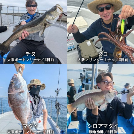
チヌ
タコ
3
3
大阪ポートマリーナ／
日前
大阪マリンターミナル／
日前
マダイ
シロアマダイ
5
5
大阪ポートマリーナ／
日前
淡輪漁港／
日前