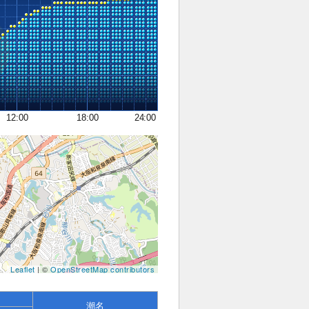
12:00
18:00
24:00
Leaflet
| ©
OpenStreetMap contributors
潮名