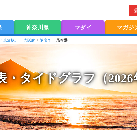
果
神奈川県
マダイ
マガジ
版・完全版）
大阪府
阪南市
尾崎港
表
・タイドグラフ（202