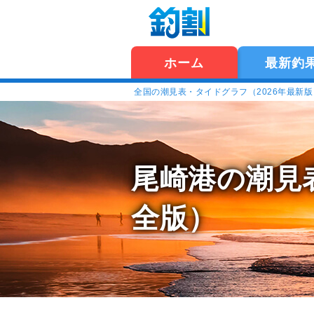
ホーム
最新釣
全国の潮見表・タイドグラフ（2026年最新
尾崎港の潮見
全版）