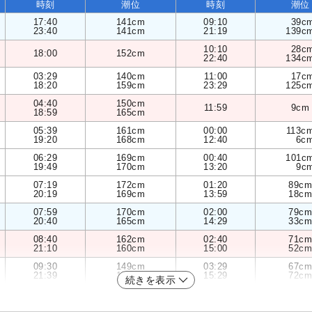
時刻
潮位
時刻
潮位
17:40
141cm
09:10
39c
23:40
141cm
21:19
139c
10:10
28c
18:00
152cm
22:40
134c
03:29
140cm
11:00
17c
18:20
159cm
23:29
125c
04:40
150cm
11:59
9cm
18:59
165cm
05:39
161cm
00:00
113c
19:20
168cm
12:40
6c
06:29
169cm
00:40
101c
19:49
170cm
13:20
9c
07:19
172cm
01:20
89cm
20:19
169cm
13:59
18cm
07:59
170cm
02:00
79cm
20:40
165cm
14:29
33cm
08:40
162cm
02:40
71cm
21:10
160cm
15:00
52cm
09:30
149cm
03:29
67cm
21:39
154cm
15:29
72cm
続きを表示