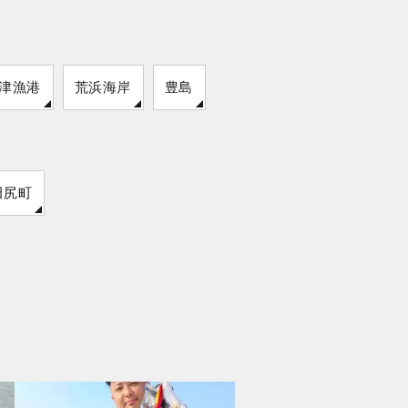
津漁港
荒浜海岸
豊島
田尻町