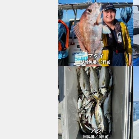
マダイ
2
淡輪漁港／
日前
アジ
5
田尻港／
日前