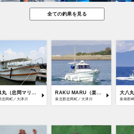
全ての釣果を見る
1091丸（忠岡マリーナ店）
RAKU MARU（楽丸）
大八
郡忠岡町／大津川
泉北郡忠岡町／大津川
泉南郡