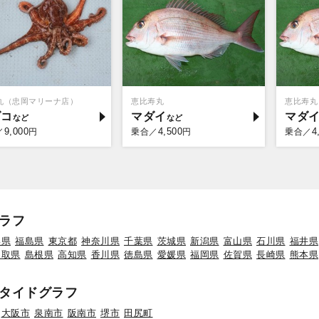
1丸（忠岡マリーナ店）
恵比寿丸
恵比寿丸
ダコ
マダイ
マダ
9,000
4,500
4
／
円
乗合／
円
乗合／
ラフ
形県
福島県
東京都
神奈川県
千葉県
茨城県
新潟県
富山県
石川県
福井県
鳥取県
島根県
高知県
香川県
徳島県
愛媛県
福岡県
佐賀県
長崎県
熊本県
タイドグラフ
大阪市
泉南市
阪南市
堺市
田尻町