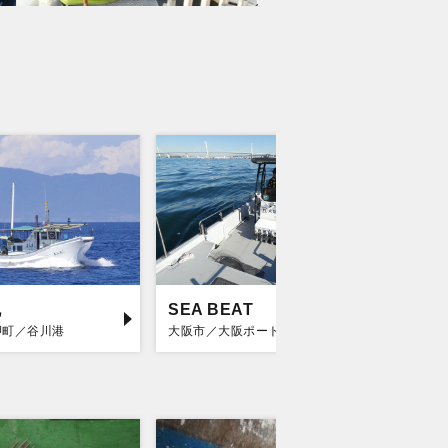
丸
SEA BEAT
第一寿
岬町／谷川港
大阪市／大阪ポートマリーナ
泉南郡岬町