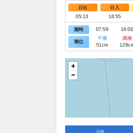
日出
日入
05:13
18:55
07:59
16:0
潮時
干潮
満潮
潮位
51cm
129c
+
−
日時