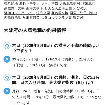
鶴浜緑地
海釣りテラス
男里川河口
大阪北港夢洲
堺泉北港
泉佐野一文字
南港大橋下
せんなん里海公園
えびの浜
淡輪ヨットハーバー
汐見公園
高砂埋立地
貝塚・津田川河口
西鳥取漁港
見出川河口
大阪ゴルフクラブ裏
観音崎
大阪府の人気魚種の釣果情報
本日（2026年8月8日）の満潮と干潮の時間はい
つですか？
09時19分（干潮）、17時59分（満潮）、21時39分
（干潮）、23時30分（満潮）です。
本日（2026年8月8日）の月齢、潮名、日の出時
間、日の入り時間、最大爆釣指数（BI）は？
月齢：24.7、潮名：若潮、日の出時間：05時13分、日
の入り時間：18時54分、最大爆釣指数（BI）：7.5とな
っています。