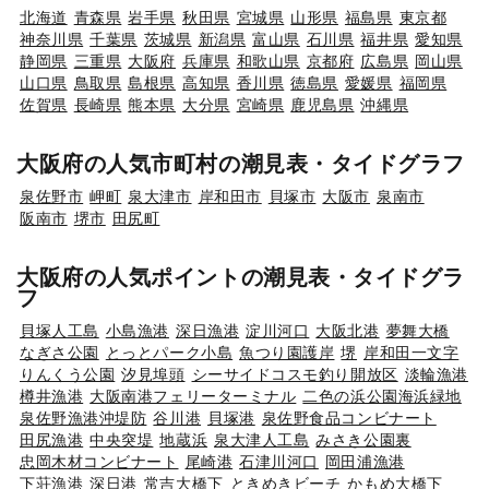
北海道
青森県
岩手県
秋田県
宮城県
山形県
福島県
東京都
神奈川県
千葉県
茨城県
新潟県
富山県
石川県
福井県
愛知県
静岡県
三重県
大阪府
兵庫県
和歌山県
京都府
広島県
岡山県
山口県
鳥取県
島根県
高知県
香川県
徳島県
愛媛県
福岡県
佐賀県
長崎県
熊本県
大分県
宮崎県
鹿児島県
沖縄県
大阪府の人気市町村の潮見表・タイドグラフ
泉佐野市
岬町
泉大津市
岸和田市
貝塚市
大阪市
泉南市
阪南市
堺市
田尻町
大阪府の人気ポイントの潮見表・タイドグラ
フ
貝塚人工島
小島漁港
深日漁港
淀川河口
大阪北港
夢舞大橋
なぎさ公園
とっとパーク小島
魚つり園護岸
堺
岸和田一文字
りんくう公園
汐見埠頭
シーサイドコスモ釣り開放区
淡輪漁港
樽井漁港
大阪南港フェリーターミナル
二色の浜公園海浜緑地
泉佐野漁港沖堤防
谷川港
貝塚港
泉佐野食品コンビナート
田尻漁港
中央突堤
地蔵浜
泉大津人工島
みさき公園裏
忠岡木材コンビナート
尾崎港
石津川河口
岡田浦漁港
下荘漁港
深日港
常吉大橋下
ときめきビーチ
かもめ大橋下