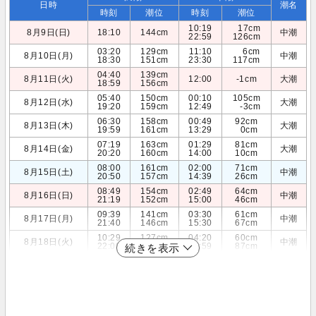
日時
潮名
時刻
潮位
時刻
潮位
10:19
17cm
8月9日(日)
18:10
144cm
中潮
22:59
126cm
03:20
129cm
11:10
6cm
8月10日(月)
中潮
18:30
151cm
23:30
117cm
04:40
139cm
8月11日(火)
12:00
-1cm
大潮
18:59
156cm
05:40
150cm
00:10
105cm
8月12日(水)
大潮
19:20
159cm
12:49
-3cm
06:30
158cm
00:49
92cm
8月13日(木)
大潮
19:59
161cm
13:29
0cm
07:19
163cm
01:29
81cm
8月14日(金)
大潮
20:20
160cm
14:00
10cm
08:00
161cm
02:00
71cm
8月15日(土)
中潮
20:50
157cm
14:39
26cm
08:49
154cm
02:49
64cm
8月16日(日)
中潮
21:19
152cm
15:00
46cm
09:39
141cm
03:30
61cm
8月17日(月)
中潮
21:40
146cm
15:30
67cm
10:29
127cm
04:20
60cm
8月18日(火)
中潮
22:00
139cm
15:59
87cm
続きを表示