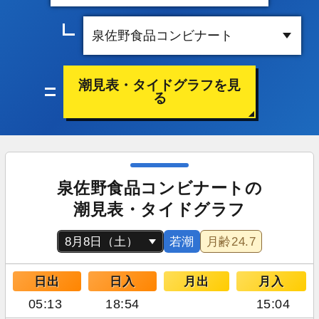
潮見表・タイドグラフを見
る
泉佐野食品コンビナートの
潮見表・タイドグラフ
若潮
月齢
24.7
日出
日入
月出
月入
05:13
18:54
15:04