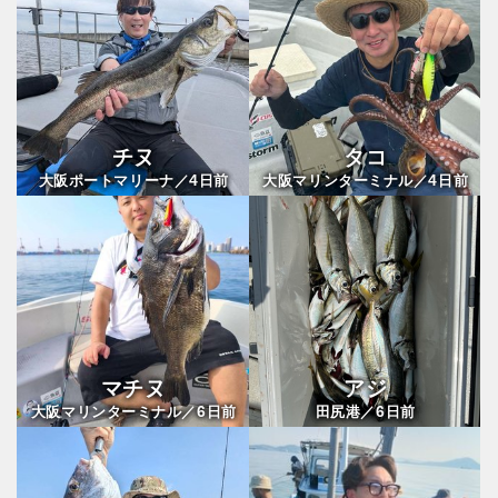
チヌ
タコ
4
4
大阪ポートマリーナ／
日前
大阪マリンターミナル／
日前
マチヌ
アジ
6
6
大阪マリンターミナル／
日前
田尻港／
日前