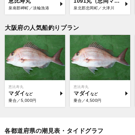
恵比寿丸
1091丸（忠岡マリーナ店）
泉南郡岬町／淡輪漁港
泉北郡忠岡町／大津川
大阪府の人気船釣りプラン
恵比寿丸
恵比寿丸
マダイ
マダイ
5,000
4,500
乗合／
円
乗合／
円
各都道府県の潮見表・タイドグラフ