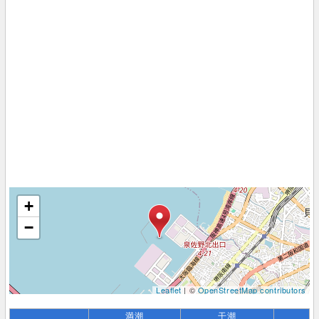
+
−
Leaflet
| ©
OpenStreetMap contributors
満潮
干潮