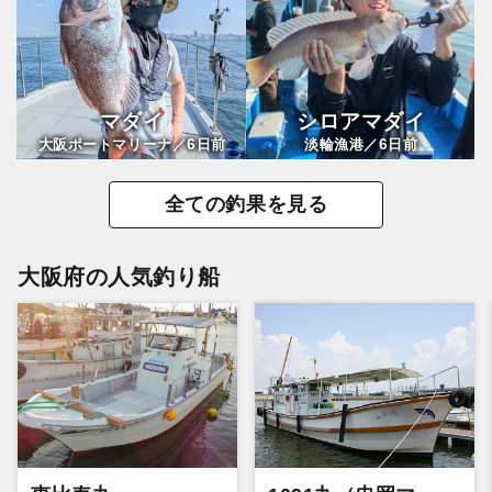
マダイ
シロアマダイ
6
6
大阪ポートマリーナ／
日前
淡輪漁港／
日前
全ての釣果を見る
大阪府の人気釣り船