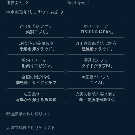
運営会社
採用情報
特定商取引法に基づく表記
釣り船予約アプリ
釣りメディア
「釣割アプリ」
「FISHINGJAPAN」
1秒記入の乗船名簿
改正遊漁船業法に対応
「乗船名簿クラウド」
「遊漁船クラウド」
船釣りメディア
潮見表アプリ
「船釣りマガジン」
「タイドグラフBI」
全国の潮汐情報
魚図鑑AIアプリ
「潮見表・タイドグラフ」
「マイAI」
魚図鑑サイト
充実の補償内容と安さ
「写真から探せる魚図鑑」
「新・遊漁船保険DX」
都道府県の釣り船リスト
人気市町村の釣り船リスト