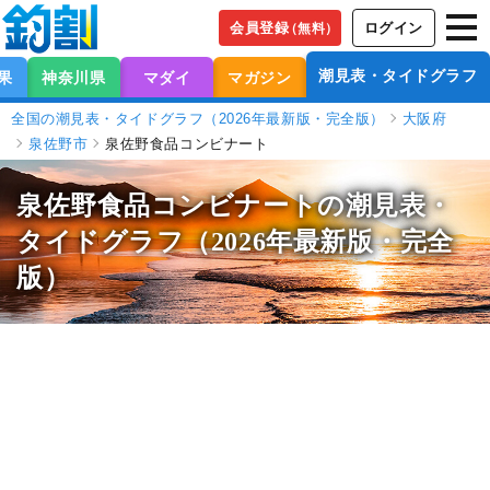
会員登録
ログイン
（無料）
潮見表・タイドグラフ
果
神奈川県
マダイ
マガジン
全国の潮見表・タイドグラフ（2026年最新版・完全版）
大阪府
泉佐野市
泉佐野食品コンビナート
泉佐野食品コンビナートの潮見表
・
タイドグラフ（2026年最新版・完全
版）