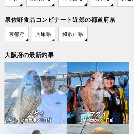
泉佐野食品コンビナート近郊の都道府県
京都府
兵庫県
和歌山県
大阪府の最新釣果
ヘダイ
マダイ
1
3
淡輪漁港／
日前
淡輪漁港／
日前