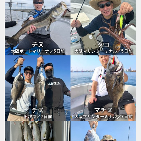
チヌ
タコ
5
5
大阪ポートマリーナ／
日前
大阪マリンターミナル／
日前
チヌ
マチヌ
7
7
旧堺港／
日前
大阪マリンターミナル／
日前