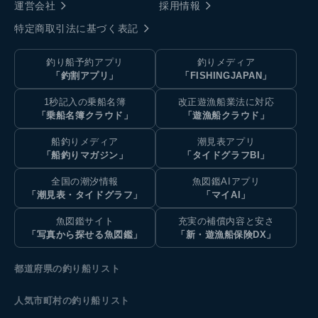
運営会社
採用情報
特定商取引法に基づく表記
釣り船予約アプリ
釣りメディア
「釣割アプリ」
「FISHINGJAPAN」
1秒記入の乗船名簿
改正遊漁船業法に対応
「乗船名簿クラウド」
「遊漁船クラウド」
船釣りメディア
潮見表アプリ
「船釣りマガジン」
「タイドグラフBI」
全国の潮汐情報
魚図鑑AIアプリ
「潮見表・タイドグラフ」
「マイAI」
魚図鑑サイト
充実の補償内容と安さ
「写真から探せる魚図鑑」
「新・遊漁船保険DX」
都道府県の釣り船リスト
人気市町村の釣り船リスト