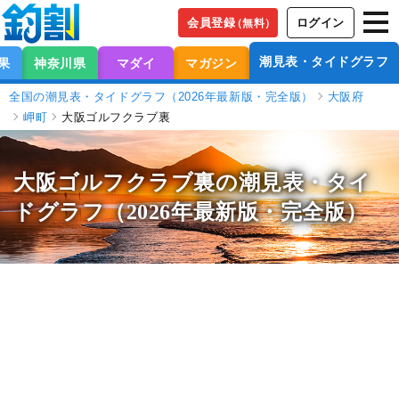
会員登録
ログイン
（無料）
潮見表・タイドグラフ
果
神奈川県
マダイ
マガジン
全国の潮見表・タイドグラフ（2026年最新版・完全版）
大阪府
岬町
大阪ゴルフクラブ裏
大阪ゴルフクラブ裏の潮見表
・タイ
ドグラフ（2026年最新版・完全版）