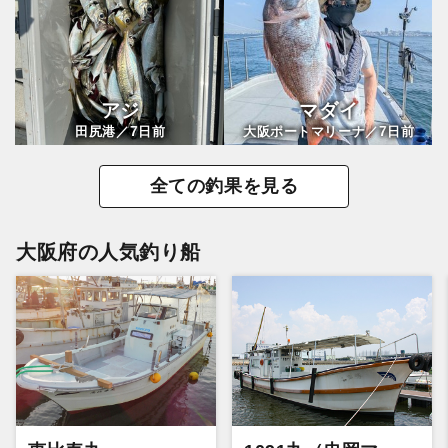
アジ
マダイ
7
7
田尻港／
日前
大阪ポートマリーナ／
日前
全ての釣果を見る
大阪府の人気釣り船