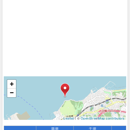
+
−
Leaflet
| ©
OpenStreetMap contributors
満潮
干潮