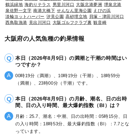
鶴浜緑地
海釣りテラス
男里川河口
大阪北港夢洲
堺泉北港
泉佐野一文字
南港大橋下
せんなん里海公園
えびの浜
淡輪ヨットハーバー
汐見公園
高砂埋立地
貝塚・津田川河口
西鳥取漁港
見出川河口
大阪ゴルフクラブ裏
観音崎
大阪府の人気魚種の釣果情報
本日（2026年8月9日）の満潮と干潮の時間はい
つですか？
00時19分（満潮）、10時19分（干潮）、18時59分
（満潮）、23時00分（干潮）です。
本日（2026年8月9日）の月齢、潮名、日の出時
間、日の入り時間、最大爆釣指数（BI）は？
月齢：25.7、潮名：中潮、日の出時間：05時15分、日
の入り時間：18時53分、最大爆釣指数（BI）：7.7とな
っています。