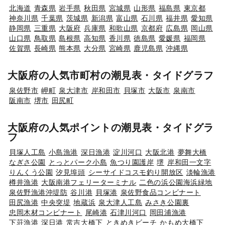
北海道
青森県
岩手県
秋田県
宮城県
山形県
福島県
東京都
神奈川県
千葉県
茨城県
新潟県
富山県
石川県
福井県
愛知県
静岡県
三重県
大阪府
兵庫県
和歌山県
京都府
広島県
岡山県
山口県
鳥取県
島根県
高知県
香川県
徳島県
愛媛県
福岡県
佐賀県
長崎県
熊本県
大分県
宮崎県
鹿児島県
沖縄県
大阪府の人気市町村の潮見表・タイドグラフ
泉佐野市
岬町
泉大津市
岸和田市
貝塚市
大阪市
泉南市
阪南市
堺市
田尻町
大阪府の人気ポイントの潮見表・タイドグラ
フ
貝塚人工島
小島漁港
深日漁港
淀川河口
大阪北港
夢舞大橋
なぎさ公園
とっとパーク小島
魚つり園護岸
堺
岸和田一文字
りんくう公園
汐見埠頭
シーサイドコスモ釣り開放区
淡輪漁港
樽井漁港
大阪南港フェリーターミナル
二色の浜公園海浜緑地
泉佐野漁港沖堤防
谷川港
貝塚港
泉佐野食品コンビナート
田尻漁港
中央突堤
地蔵浜
泉大津人工島
みさき公園裏
忠岡木材コンビナート
尾崎港
石津川河口
岡田浦漁港
下荘漁港
深日港
常吉大橋下
ときめきビーチ
かもめ大橋下