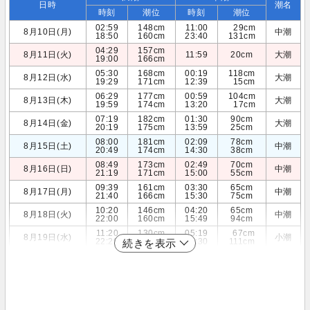
日時
潮名
時刻
潮位
時刻
潮位
02:59
148cm
11:00
29cm
8月10日(月)
中潮
18:50
160cm
23:40
131cm
04:29
157cm
8月11日(火)
11:59
20cm
大潮
19:00
166cm
05:30
168cm
00:19
118cm
8月12日(水)
大潮
19:29
171cm
12:39
15cm
06:29
177cm
00:59
104cm
8月13日(木)
大潮
19:59
174cm
13:20
17cm
07:19
182cm
01:30
90cm
8月14日(金)
大潮
20:19
175cm
13:59
25cm
08:00
181cm
02:09
78cm
8月15日(土)
中潮
20:49
174cm
14:30
38cm
08:49
173cm
02:49
70cm
8月16日(日)
中潮
21:19
171cm
15:00
55cm
09:39
161cm
03:30
65cm
8月17日(月)
中潮
21:40
166cm
15:30
75cm
10:20
146cm
04:20
65cm
8月18日(火)
中潮
22:00
160cm
15:49
94cm
11:20
130cm
05:19
67cm
8月19日(水)
小潮
22:29
154cm
15:30
111cm
続きを表示