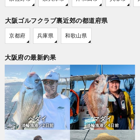
大阪ゴルフクラブ裏近郊の都道府県
京都府
兵庫県
和歌山県
大阪府の最新釣果
ヘダイ
マダイ
2
4
淡輪漁港／
日前
淡輪漁港／
日前