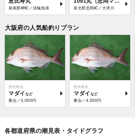
恵比寿丸
1091丸（忠岡マリーナ店）
泉南郡岬町／淡輪漁港
泉北郡忠岡町／大津川
大阪府の人気船釣りプラン
恵比寿丸
恵比寿丸
マダイ
マダイ
5,000
4,500
乗合／
円
乗合／
円
各都道府県の潮見表・タイドグラフ