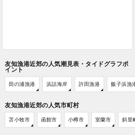
友知漁港近郊の人気潮見表・タイドグラフポ
イント
田の浦漁港
浜詰海岸
許田漁港
飯子浜漁
友知漁港近郊の人気市町村
苫小牧市
函館市
小樽市
室蘭市
斜里