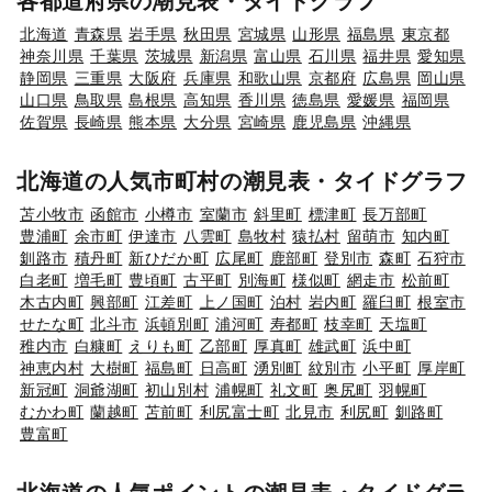
各都道府県の潮見表・タイドグラフ
北海道
青森県
岩手県
秋田県
宮城県
山形県
福島県
東京都
神奈川県
千葉県
茨城県
新潟県
富山県
石川県
福井県
愛知県
静岡県
三重県
大阪府
兵庫県
和歌山県
京都府
広島県
岡山県
山口県
鳥取県
島根県
高知県
香川県
徳島県
愛媛県
福岡県
佐賀県
長崎県
熊本県
大分県
宮崎県
鹿児島県
沖縄県
北海道の人気市町村の潮見表・タイドグラフ
苫小牧市
函館市
小樽市
室蘭市
斜里町
標津町
長万部町
豊浦町
余市町
伊達市
八雲町
島牧村
猿払村
留萌市
知内町
釧路市
積丹町
新ひだか町
広尾町
鹿部町
登別市
森町
石狩市
白老町
増毛町
豊頃町
古平町
別海町
様似町
網走市
松前町
木古内町
興部町
江差町
上ノ国町
泊村
岩内町
羅臼町
根室市
せたな町
北斗市
浜頓別町
浦河町
寿都町
枝幸町
天塩町
稚内市
白糠町
えりも町
乙部町
厚真町
雄武町
浜中町
神恵内村
大樹町
福島町
日高町
湧別町
紋別市
小平町
厚岸町
新冠町
洞爺湖町
初山別村
浦幌町
礼文町
奥尻町
羽幌町
むかわ町
蘭越町
苫前町
利尻富士町
北見市
利尻町
釧路町
豊富町