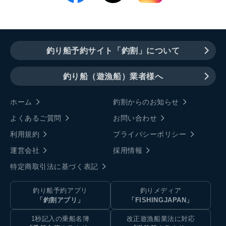
釣り船予約サイト「釣割」について
釣り船（遊漁船）業者様へ
ホーム
釣割からのお知らせ
よくあるご質問
お問い合わせ
利用規約
プライバシーポリシー
運営会社
採用情報
特定商取引法に基づく表記
釣り船予約アプリ
釣りメディア
「釣割アプリ」
「FISHINGJAPAN」
1秒記入の乗船名簿
改正遊漁船業法に対応