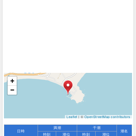
+
−
Leaflet
| ©
OpenStreetMap contributors
満潮
干潮
日時
潮名
時刻
潮位
時刻
潮位