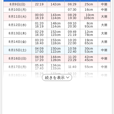
8月9日(日)
22:19
142cm
06:29
25cm
中潮
8月10日(月)
07:30
16cm
中潮
00:00
143cm
08:29
10cm
8月11日(火)
大潮
16:19
114cm
19:30
106cm
01:20
148cm
09:10
8cm
8月12日(水)
大潮
16:19
114cm
20:30
93cm
02:29
152cm
09:49
12cm
8月13日(木)
大潮
16:30
115cm
21:19
78cm
03:20
153cm
10:20
19cm
8月14日(金)
大潮
16:40
118cm
22:00
65cm
04:09
150cm
10:59
30cm
8月15日(土)
中潮
17:00
122cm
22:40
53cm
04:59
144cm
11:20
42cm
8月16日(日)
中潮
17:20
128cm
23:29
45cm
05:40
134cm
8月17日(月)
11:40
55cm
中潮
17:40
133cm
06:29
122cm
00:10
40cm
8月18日(火)
中潮
18:00
138cm
12:00
67cm
続きを表示