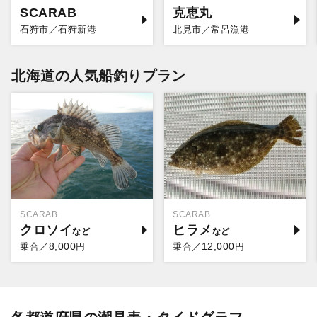
SCARAB
克恵丸
石狩市／石狩新港
北見市／常呂漁港
北海道の人気船釣りプラン
SCARAB
SCARAB
クロソイ
ヒラメ
8,000
12,000
乗合／
円
乗合／
円