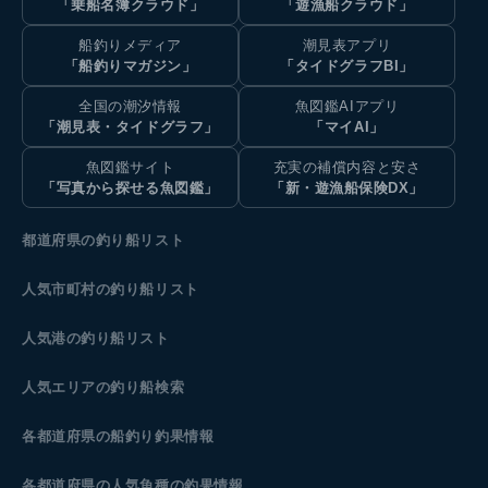
「乗船名簿クラウド」
「遊漁船クラウド」
船釣りメディア
潮見表アプリ
「船釣りマガジン」
「タイドグラフBI」
全国の潮汐情報
魚図鑑AIアプリ
「潮見表・タイドグラフ」
「マイAI」
魚図鑑サイト
充実の補償内容と安さ
「写真から探せる魚図鑑」
「新・遊漁船保険DX」
都道府県の釣り船リスト
人気市町村の釣り船リスト
人気港の釣り船リスト
人気エリアの釣り船検索
各都道府県の船釣り釣果情報
各都道府県の人気魚種の釣果情報