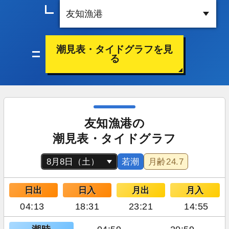
潮見表・タイドグラフを見
る
友知漁港の
潮見表・タイドグラフ
若潮
月齢
24.7
日出
日入
月出
月入
04:13
18:31
23:21
14:55