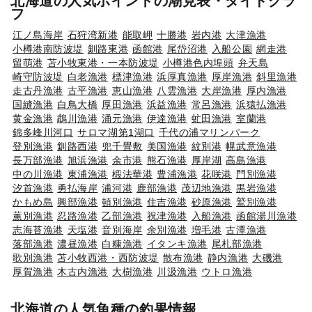
北海道の人気ポイントの潮見表・タイドグラ
フ
江ノ島海岸
石狩湾新港
能取岬
十勝港
岩内港
大津漁港
小樽港南防波堤
釧路東港
函館港
尾岱沼港
入船公園
網走港
留萌港
苫小牧東港・一本防波堤
小樽港色内埠頭
弁天島
崎守防波堤
白老漁港
標津漁港
浜厚真漁港
厚岸漁港
斜里漁港
走古丹漁港
古平漁港
恵山漁港
八雲漁港
大岸漁港
厚内漁港
国縫漁港
白鳥大橋
厚田漁港
浜益漁港
常呂漁港
浜猿払漁港
黄金漁港
鵡川漁港
涌元漁港
伊達漁港
虻田漁港
室蘭港
錦多峰川河口
サロマ湖第1湖口
千代の浦マリンパーク
登別漁港
釧路西港
兜千畳敷
美国漁港
紋別港
幌武意漁港
長万部漁港
旭浜漁港
余市港
熊石漁港
厚岸湖
高島漁港
中の川漁港
東浦漁港
椴法華港
豊浦漁港
花咲港
門別漁港
汐首漁港
勇払海岸
浦河港
鹿部漁港
茂辺地漁港
黒岩漁港
かもめ島
興部漁港
頓別漁港
住吉漁港
砂原漁港
鷲別漁港
薫別漁港
忍路漁港
乙部漁港
祝津漁港
入船漁港
函館湯川漁港
志海苔漁港
天塩港
音別海岸
余別漁港
増毛港
古潭漁港
落部漁港
濃昼漁港
白糠漁港
イタンキ漁港
尾札部漁港
歌別漁港
苫小牧西港・西防波堤
散布漁港
静内漁港
大磯港
厚賀漁港
木古内漁港
大樹漁港
川汲漁港
ウトロ漁港
北海道の人気魚種の釣果情報