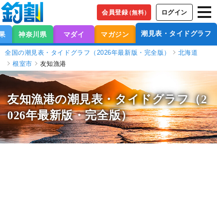
会員登録
ログイン
（無料）
潮見表・タイドグラフ
果
神奈川県
マダイ
マガジン
全国の潮見表・タイドグラフ（2026年最新版・完全版）
北海道
根室市
友知漁港
友知漁港の潮見表
・タイドグラフ（2
026年最新版・完全版）