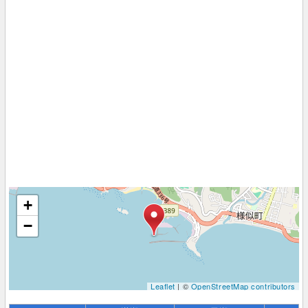
+
−
Leaflet
| ©
OpenStreetMap contributors