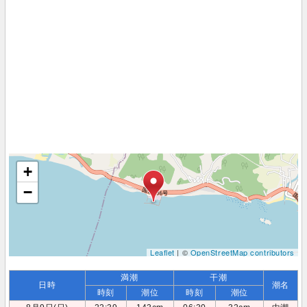
+
−
Leaflet
| ©
OpenStreetMap contributors
満潮
干潮
日時
潮名
時刻
潮位
時刻
潮位