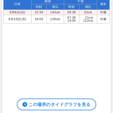
満潮
干潮
日時
潮名
時刻
潮位
時刻
潮位
8月9日(日)
22:39
143cm
06:39
32cm
中潮
07:39
21cm
8月10日(月)
16:00
129cm
中潮
19:00
122cm
この場所のタイドグラフを見る