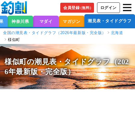
会員登録
ログイン
（無料）
潮見表・タイドグラフ
果
神奈川県
マダイ
マガジン
全国の潮見表・タイドグラフ（2026年最新版・完全版）
北海道
様似町
様似町の潮見表
・タイドグラフ（202
6年最新版・完全版）