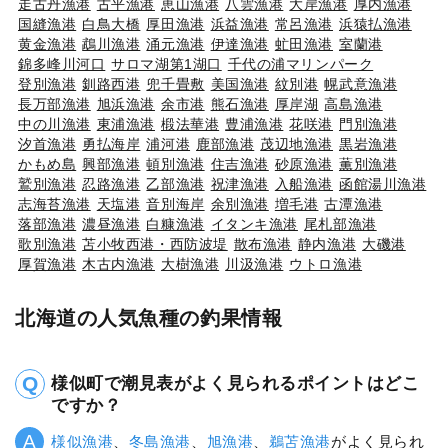
走古丹漁港
古平漁港
恵山漁港
八雲漁港
大岸漁港
厚内漁港
国縫漁港
白鳥大橋
厚田漁港
浜益漁港
常呂漁港
浜猿払漁港
黄金漁港
鵡川漁港
涌元漁港
伊達漁港
虻田漁港
室蘭港
錦多峰川河口
サロマ湖第1湖口
千代の浦マリンパーク
登別漁港
釧路西港
兜千畳敷
美国漁港
紋別港
幌武意漁港
長万部漁港
旭浜漁港
余市港
熊石漁港
厚岸湖
高島漁港
中の川漁港
東浦漁港
椴法華港
豊浦漁港
花咲港
門別漁港
汐首漁港
勇払海岸
浦河港
鹿部漁港
茂辺地漁港
黒岩漁港
かもめ島
興部漁港
頓別漁港
住吉漁港
砂原漁港
薫別漁港
鷲別漁港
忍路漁港
乙部漁港
祝津漁港
入船漁港
函館湯川漁港
志海苔漁港
天塩港
音別海岸
余別漁港
増毛港
古潭漁港
落部漁港
濃昼漁港
白糠漁港
イタンキ漁港
尾札部漁港
歌別漁港
苫小牧西港・西防波堤
散布漁港
静内漁港
大磯港
厚賀漁港
木古内漁港
大樹漁港
川汲漁港
ウトロ漁港
北海道の人気魚種の釣果情報
様似町で潮見表がよく見られるポイントはどこ
ですか？
様似漁港
、
冬島漁港
、
旭漁港
、
鵜苫漁港
がよく見られ