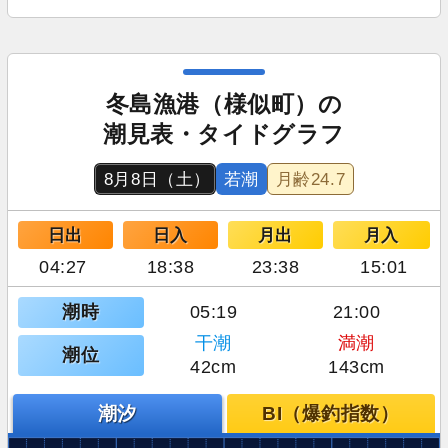
冬島漁港（様似町）の
潮見表・タイドグラフ
8月8日（土）
若潮
月齢
24.7
日出
日入
月出
月入
04:27
18:38
23:38
15:01
潮時
05:19
21:00
干潮
満潮
潮位
42cm
143cm
潮汐
BI（爆釣指数）