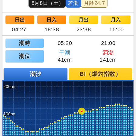
8月8日（土）
若潮
月齢
24.7
日出
日入
月出
月入
04:27
18:38
23:38
15:00
潮時
05:20
21:00
干潮
満潮
潮位
41cm
141cm
潮汐
BI（爆釣指数）
200
100