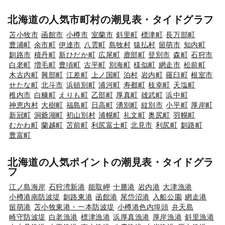
北海道の人気市町村の潮見表・タイドグラフ
苫小牧市
函館市
小樽市
室蘭市
斜里町
標津町
長万部町
豊浦町
余市町
伊達市
八雲町
島牧村
猿払村
留萌市
知内町
釧路市
積丹町
新ひだか町
広尾町
鹿部町
登別市
森町
石狩市
白老町
増毛町
豊頃町
古平町
別海町
様似町
網走市
松前町
木古内町
興部町
江差町
上ノ国町
泊村
岩内町
羅臼町
根室市
せたな町
北斗市
浜頓別町
浦河町
寿都町
枝幸町
天塩町
稚内市
白糠町
えりも町
乙部町
厚真町
雄武町
浜中町
神恵内村
大樹町
福島町
日高町
湧別町
紋別市
小平町
厚岸町
新冠町
洞爺湖町
初山別村
浦幌町
礼文町
奥尻町
羽幌町
むかわ町
蘭越町
苫前町
利尻富士町
北見市
利尻町
釧路町
豊富町
北海道の人気ポイントの潮見表・タイドグラ
フ
江ノ島海岸
石狩湾新港
能取岬
十勝港
岩内港
大津漁港
小樽港南防波堤
釧路東港
函館港
尾岱沼港
入船公園
網走港
留萌港
苫小牧東港・一本防波堤
小樽港色内埠頭
弁天島
崎守防波堤
白老漁港
標津漁港
浜厚真漁港
厚岸漁港
斜里漁港