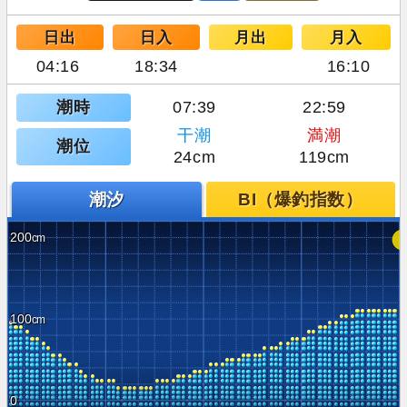
日出
日入
月出
月入
04:16
18:34
16:10
潮時
07:39
22:59
干潮
満潮
潮位
24cm
119cm
潮汐
BI（爆釣指数）
200
100
0