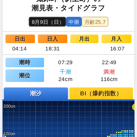
潮見表・タイドグラフ
8月9日（日）
中潮
月齢
25.7
日出
日入
月出
月入
04:14
18:31
16:07
潮時
07:29
22:49
干潮
満潮
潮位
24cm
116cm
潮汐
BI（爆釣指数）
200
100