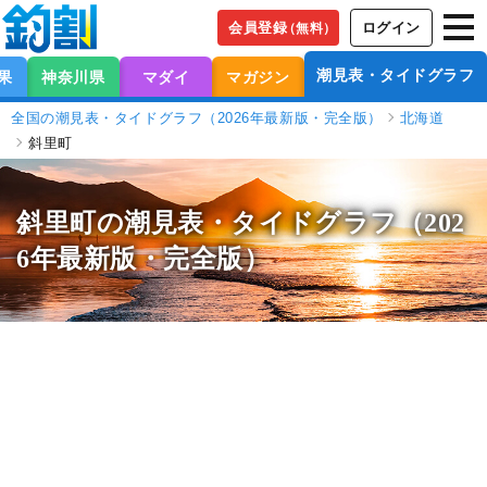
会員登録
ログイン
（無料）
潮見表・タイドグラフ
果
神奈川県
マダイ
マガジン
全国の潮見表・タイドグラフ（2026年最新版・完全版）
北海道
斜里町
斜里町の潮見表
・タイドグラフ（202
6年最新版・完全版）