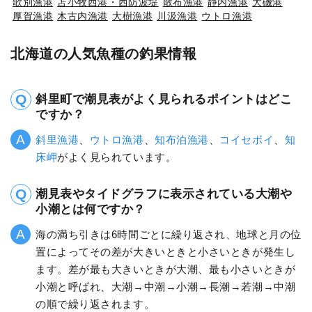
歌別漁港
苫小牧西港・西防波堤
散布漁港
静内漁港
大磯港
厚賀漁港
木古内漁港
大樹漁港
川汲漁港
ウトロ漁港
北海道の人気魚種の釣果情報
斜里町で潮見表がよく見られるポイントはどこ
ですか？
斜里漁港
、
ウトロ漁港
、
知布泊漁港
、
コイセボイ
、
知
床岬
がよく見られています。
潮見表やタイドグラフに表示されている大潮や
小潮とは何ですか？
海の満ち引きは6時間ごとに繰り返され、地球と月の位
置によってその差が大きいときと小さいときが発生し
ます。差が最も大きいときが大潮、最も小さいときが
小潮と呼ばれ、大潮→中潮→小潮→長潮→若潮→中潮
の順で繰り返されます。