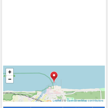
+
−
Leaflet
| ©
OpenStreetMap contributors