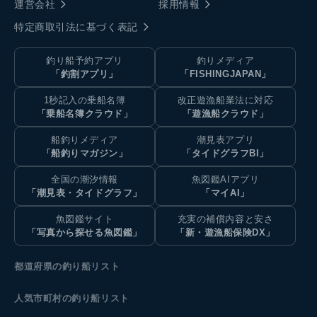
運営会社
採用情報
特定商取引法に基づく表記
釣り船予約アプリ
釣りメディア
「釣割アプリ」
「FISHINGJAPAN」
1秒記入の乗船名簿
改正遊漁船業法に対応
「乗船名簿クラウド」
「遊漁船クラウド」
船釣りメディア
潮見表アプリ
「船釣りマガジン」
「タイドグラフBI」
全国の潮汐情報
魚図鑑AIアプリ
「潮見表・タイドグラフ」
「マイAI」
魚図鑑サイト
充実の補償内容と安さ
「写真から探せる魚図鑑」
「新・遊漁船保険DX」
都道府県の釣り船リスト
人気市町村の釣り船リスト