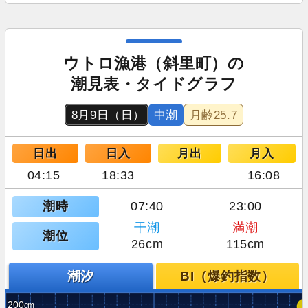
ウトロ漁港（斜里町）の
潮見表・タイドグラフ
8月9日（日）
中潮
月齢
25.7
日出
日入
月出
月入
04:15
18:33
16:08
潮時
07:40
23:00
干潮
満潮
潮位
26cm
115cm
潮汐
BI（爆釣指数）
200