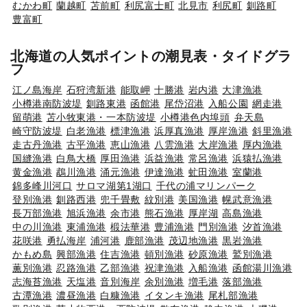
むかわ町
蘭越町
苫前町
利尻富士町
北見市
利尻町
釧路町
豊富町
北海道の人気ポイントの潮見表・タイドグラ
フ
江ノ島海岸
石狩湾新港
能取岬
十勝港
岩内港
大津漁港
小樽港南防波堤
釧路東港
函館港
尾岱沼港
入船公園
網走港
留萌港
苫小牧東港・一本防波堤
小樽港色内埠頭
弁天島
崎守防波堤
白老漁港
標津漁港
浜厚真漁港
厚岸漁港
斜里漁港
走古丹漁港
古平漁港
恵山漁港
八雲漁港
大岸漁港
厚内漁港
国縫漁港
白鳥大橋
厚田漁港
浜益漁港
常呂漁港
浜猿払漁港
黄金漁港
鵡川漁港
涌元漁港
伊達漁港
虻田漁港
室蘭港
錦多峰川河口
サロマ湖第1湖口
千代の浦マリンパーク
登別漁港
釧路西港
兜千畳敷
紋別港
美国漁港
幌武意漁港
長万部漁港
旭浜漁港
余市港
熊石漁港
厚岸湖
高島漁港
中の川漁港
東浦漁港
椴法華港
豊浦漁港
門別漁港
汐首漁港
花咲港
勇払海岸
浦河港
鹿部漁港
茂辺地漁港
黒岩漁港
かもめ島
興部漁港
住吉漁港
頓別漁港
砂原漁港
鷲別漁港
薫別漁港
忍路漁港
乙部漁港
祝津漁港
入船漁港
函館湯川漁港
志海苔漁港
天塩港
音別海岸
余別漁港
増毛港
落部漁港
古潭漁港
濃昼漁港
白糠漁港
イタンキ漁港
尾札部漁港