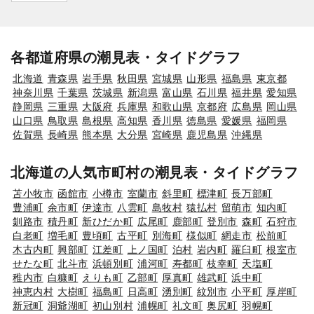
各都道府県の潮見表・タイドグラフ
北海道
青森県
岩手県
秋田県
宮城県
山形県
福島県
東京都
神奈川県
千葉県
茨城県
新潟県
富山県
石川県
福井県
愛知県
静岡県
三重県
大阪府
兵庫県
和歌山県
京都府
広島県
岡山県
山口県
鳥取県
島根県
高知県
香川県
徳島県
愛媛県
福岡県
佐賀県
長崎県
熊本県
大分県
宮崎県
鹿児島県
沖縄県
北海道の人気市町村の潮見表・タイドグラフ
苫小牧市
函館市
小樽市
室蘭市
斜里町
標津町
長万部町
豊浦町
余市町
伊達市
八雲町
島牧村
猿払村
留萌市
知内町
釧路市
積丹町
新ひだか町
広尾町
鹿部町
登別市
森町
石狩市
白老町
増毛町
豊頃町
古平町
別海町
様似町
網走市
松前町
木古内町
興部町
江差町
上ノ国町
泊村
岩内町
羅臼町
根室市
せたな町
北斗市
浜頓別町
浦河町
寿都町
枝幸町
天塩町
稚内市
白糠町
えりも町
乙部町
厚真町
雄武町
浜中町
神恵内村
大樹町
福島町
日高町
湧別町
紋別市
小平町
厚岸町
新冠町
洞爺湖町
初山別村
浦幌町
礼文町
奥尻町
羽幌町