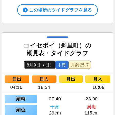
この場所のタイドグラフを見る
コイセボイ（斜里町）の
潮見表・タイドグラフ
8月9日（日）
中潮
月齢
25.7
日出
日入
月出
月入
04:16
18:34
16:09
潮時
07:40
23:00
干潮
満潮
潮位
26cm
115cm