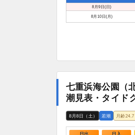
8月9日(日)
8月10日(月)
七重浜海公園（
潮見表・タイド
8月8日（土）
若潮
月齢
24.7
日出
日入