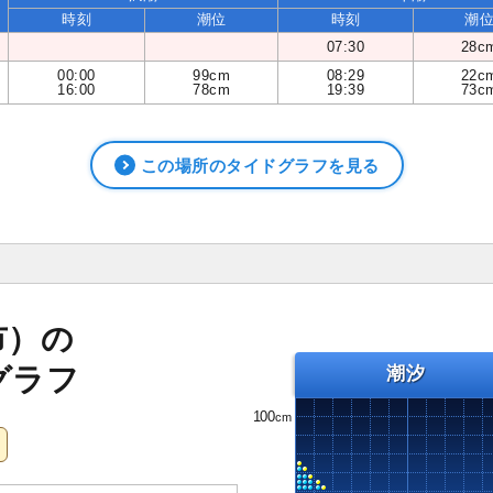
時刻
潮位
時刻
潮
07:30
28c
00:00
99cm
08:29
22c
16:00
78cm
19:39
73c
この場所のタイドグラフを見る
市）の
グラフ
潮汐
100