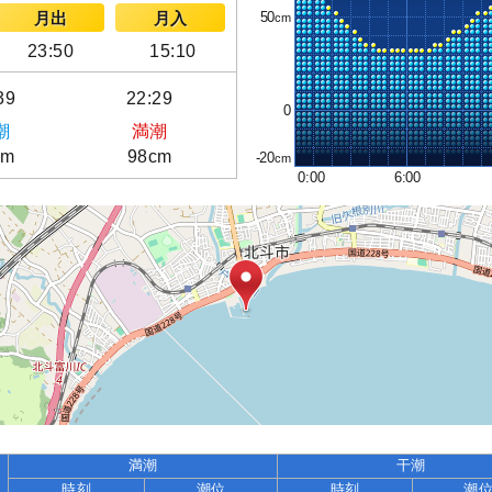
50
月出
月入
23:50
15:10
39
22:29
0
潮
満潮
cm
98cm
-20
0:00
6:00
満潮
干潮
時刻
潮位
時刻
潮