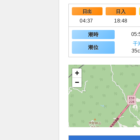
日出
日入
04:37
18:48
05:
潮時
干
潮位
35
+
−