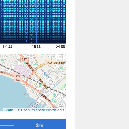
12:00
18:00
24:00
Leaflet
| ©
OpenStreetMap contributors
潮名
位