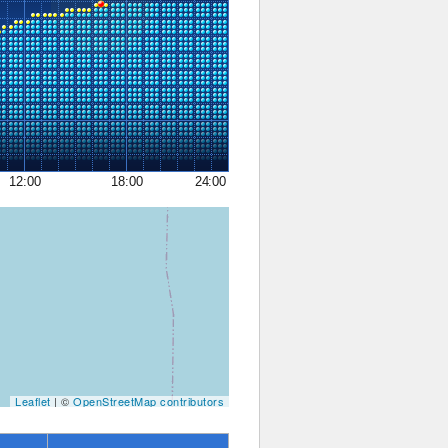
12:00
18:00
24:00
Leaflet
| ©
OpenStreetMap contributors