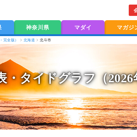
果
神奈川県
マダイ
マガジ
版・完全版）
北海道
北斗市
表
・タイドグラフ（202