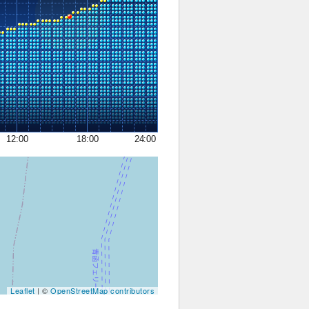
12:00
18:00
24:00
Leaflet
| ©
OpenStreetMap contributors