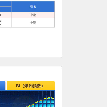
潮名
位
m
中潮
m
中潮
m
BI（爆釣指数）