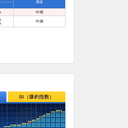
潮名
位
m
中潮
m
中潮
m
BI（爆釣指数）