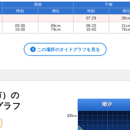
満潮
干潮
時刻
潮位
時刻
潮
07:29
28c
00:00
99cm
08:20
21c
16:00
79cm
19:40
74c
この場所のタイドグラフを見る
市）の
グラフ
潮汐
100