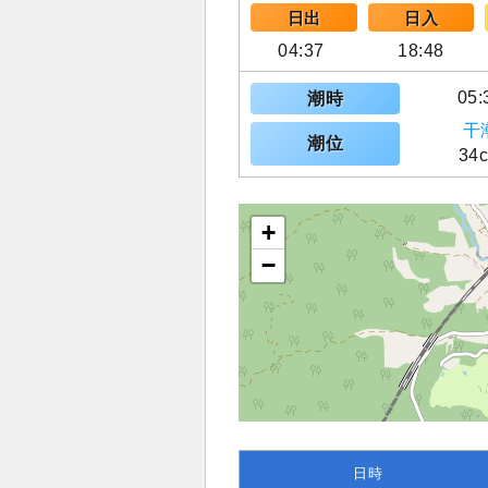
日出
日入
04:37
18:48
05:
潮時
干
潮位
34
+
−
日時