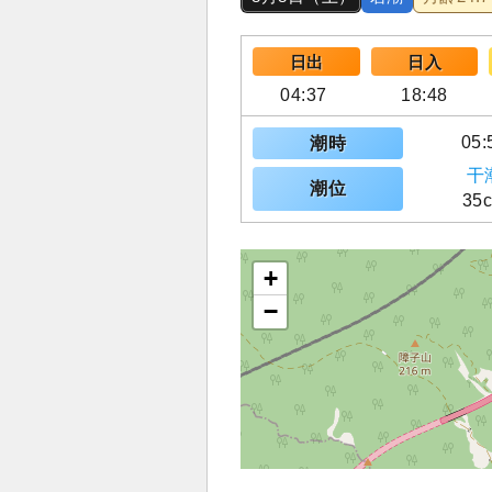
日出
日入
04:37
18:48
05:
潮時
干
潮位
35
+
−