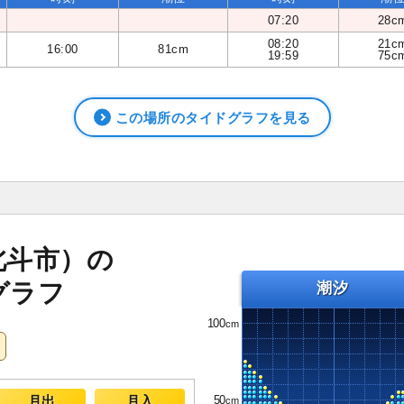
07:20
28c
08:20
21c
16:00
81cm
19:59
75c
この場所のタイドグラフを見る
北斗市）の
グラフ
潮汐
100
50
月出
月入