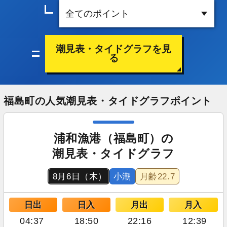
潮見表・タイドグラフを見
る
福島町の人気潮見表・タイドグラフポイント
浦和漁港（福島町）の
潮見表・タイドグラフ
8月6日（木）
小潮
月齢
22.7
日出
日入
月出
月入
04:37
18:50
22:16
12:39