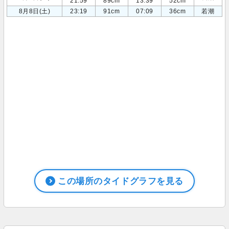
21:59
89cm
13:39
52cm
8月8日(土)
23:19
91cm
07:09
36cm
若潮
この場所のタイドグラフを見る