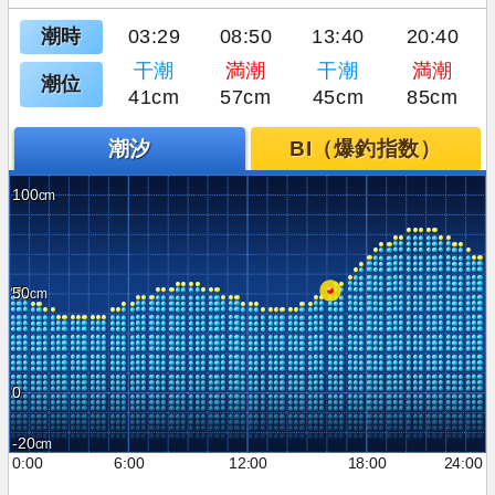
潮時
03:29
08:50
13:40
20:40
干潮
満潮
干潮
満潮
潮位
41cm
57cm
45cm
85cm
潮汐
BI（爆釣指数）
100
50
0
-20
0:00
6:00
12:00
18:00
24:00