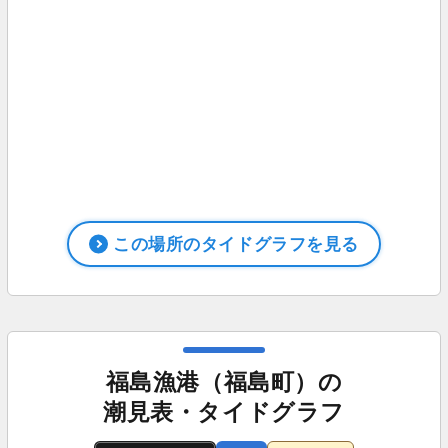
この場所のタイドグラフを見る
福島漁港（福島町）の
潮見表・タイドグラフ