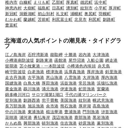
稚内市
白糠町
えりも町
乙部町
厚真町
雄武町
浜中町
神恵内村
大樹町
福島町
日高町
湧別町
紋別市
小平町
厚岸町
新冠町
洞爺湖町
初山別村
礼文町
浦幌町
奥尻町
羽幌町
むかわ町
蘭越町
苫前町
利尻富士町
北見市
利尻町
釧路町
豊富町
北海道の人気ポイントの潮見表・タイドグラ
フ
江ノ島海岸
石狩湾新港
能取岬
十勝港
岩内港
大津漁港
小樽港南防波堤
釧路東港
函館港
尾岱沼港
入船公園
網走港
留萌港
苫小牧東港・一本防波堤
小樽港色内埠頭
弁天島
崎守防波堤
白老漁港
標津漁港
浜厚真漁港
厚岸漁港
斜里漁港
走古丹漁港
古平漁港
恵山漁港
八雲漁港
大岸漁港
厚内漁港
国縫漁港
白鳥大橋
厚田漁港
浜益漁港
常呂漁港
浜猿払漁港
黄金漁港
鵡川漁港
涌元漁港
伊達漁港
虻田漁港
室蘭港
錦多峰川河口
サロマ湖第1湖口
千代の浦マリンパーク
登別漁港
釧路西港
兜千畳敷
美国漁港
紋別港
幌武意漁港
長万部漁港
旭浜漁港
余市港
熊石漁港
厚岸湖
高島漁港
中の川漁港
東浦漁港
椴法華港
豊浦漁港
門別漁港
汐首漁港
花咲港
浦河港
勇払海岸
茂辺地漁港
鹿部漁港
黒岩漁港
かもめ島
興部漁港
頓別漁港
住吉漁港
砂原漁港
薫別漁港