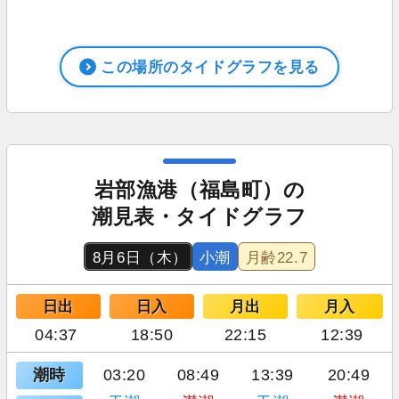
この場所のタイドグラフを見る
岩部漁港（福島町）の
潮見表・タイドグラフ
8月6日（木）
小潮
月齢
22.7
日出
日入
月出
月入
04:37
18:50
22:15
12:39
潮時
03:20
08:49
13:39
20:49