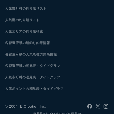
人気市町村の釣り船リスト
人気港の釣り船リスト
人気エリアの釣り船検索
各都道府県の船釣り釣果情報
各都道府県の人気魚種の釣果情報
各都道府県の潮見表
・タイドグラフ
人気市町村の潮見表・タイドグラフ
人気ポイントの潮見表・タイドグラフ
© 2004- B.Creation Inc.
※掲載されているすべての情報の