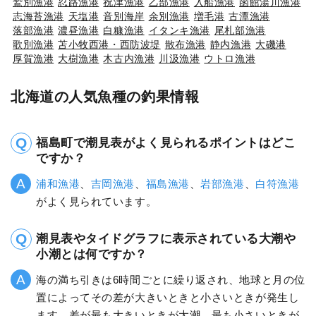
鷲別漁港
忍路漁港
祝津漁港
乙部漁港
入船漁港
函館湯川漁港
志海苔漁港
天塩港
音別海岸
余別漁港
増毛港
古潭漁港
落部漁港
濃昼漁港
白糠漁港
イタンキ漁港
尾札部漁港
歌別漁港
苫小牧西港・西防波堤
散布漁港
静内漁港
大磯港
厚賀漁港
大樹漁港
木古内漁港
川汲漁港
ウトロ漁港
北海道の人気魚種の釣果情報
福島町で潮見表がよく見られるポイントはどこ
ですか？
浦和漁港
、
吉岡漁港
、
福島漁港
、
岩部漁港
、
白符漁港
がよく見られています。
潮見表やタイドグラフに表示されている大潮や
小潮とは何ですか？
海の満ち引きは6時間ごとに繰り返され、地球と月の位
置によってその差が大きいときと小さいときが発生し
ます。差が最も大きいときが大潮、最も小さいときが