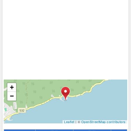
+
−
Leaflet
| ©
OpenStreetMap contributors