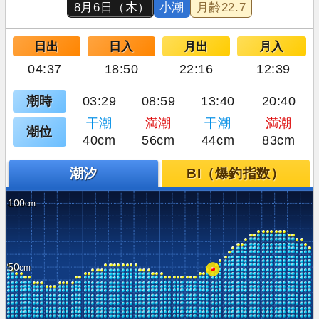
8月6日（木）
小潮
月齢
22.7
日出
日入
月出
月入
04:37
18:50
22:16
12:39
潮時
03:29
08:59
13:40
20:40
干潮
満潮
干潮
満潮
潮位
40cm
56cm
44cm
83cm
潮汐
BI（爆釣指数）
100
50