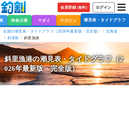
会員登録
ログイン
（無料）
潮見表・タイドグラフ
果
神奈川県
マダイ
マガジン
全国の潮見表・タイドグラフ（2026年最新版・完全版）
北海道
斜里町
斜里漁港
斜里漁港の潮見表
・タイドグラフ（2
026年最新版・完全版）