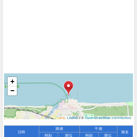
+
−
Leaflet
| ©
OpenStreetMap contributors
満潮
干潮
日時
潮名
時刻
潮位
時刻
潮位