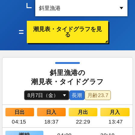
潮見表・タイドグラフを見
る
斜里漁港の
潮見表・タイドグラフ
長潮
月齢
23.7
日出
日入
月出
月入
04:15
18:37
22:29
13:47