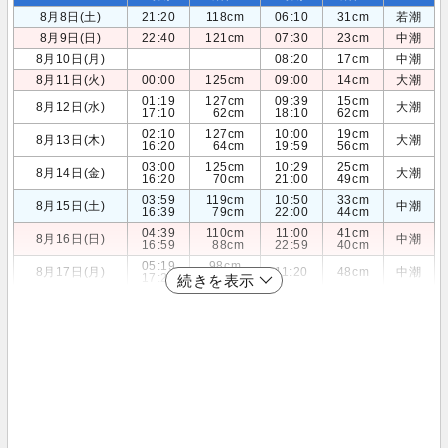
8月8日(土)
21:20
118cm
06:10
31cm
若潮
8月9日(日)
22:40
121cm
07:30
23cm
中潮
8月10日(月)
08:20
17cm
中潮
8月11日(火)
00:00
125cm
09:00
14cm
大潮
01:19
127cm
09:39
15cm
8月12日(水)
大潮
17:10
62cm
18:10
62cm
02:10
127cm
10:00
19cm
8月13日(木)
大潮
16:20
64cm
19:59
56cm
03:00
125cm
10:29
25cm
8月14日(金)
大潮
16:20
70cm
21:00
49cm
03:59
119cm
10:50
33cm
8月15日(土)
中潮
16:39
79cm
22:00
44cm
04:39
110cm
11:00
41cm
8月16日(日)
中潮
16:59
88cm
22:59
40cm
05:19
98cm
8月17日(月)
11:20
48cm
中潮
17:20
97cm
続きを表示