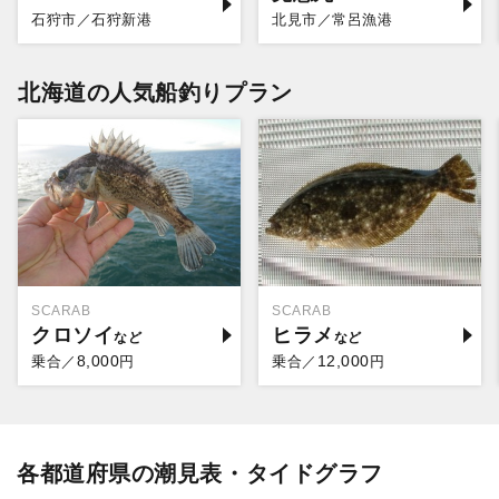
石狩市／石狩新港
北見市／常呂漁港
北海道の人気船釣りプラン
SCARAB
SCARAB
クロソイ
ヒラメ
8,000
12,000
乗合／
円
乗合／
円
各都道府県の潮見表・タイドグラフ