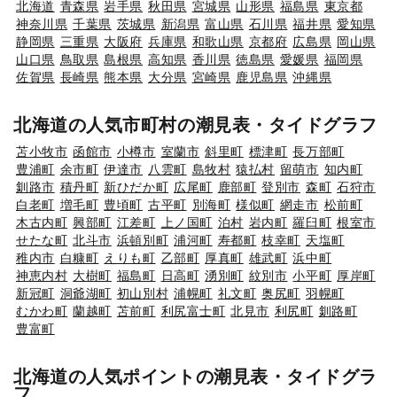
北海道
青森県
岩手県
秋田県
宮城県
山形県
福島県
東京都
神奈川県
千葉県
茨城県
新潟県
富山県
石川県
福井県
愛知県
静岡県
三重県
大阪府
兵庫県
和歌山県
京都府
広島県
岡山県
山口県
鳥取県
島根県
高知県
香川県
徳島県
愛媛県
福岡県
佐賀県
長崎県
熊本県
大分県
宮崎県
鹿児島県
沖縄県
北海道の人気市町村の潮見表・タイドグラフ
苫小牧市
函館市
小樽市
室蘭市
斜里町
標津町
長万部町
豊浦町
余市町
伊達市
八雲町
島牧村
猿払村
留萌市
知内町
釧路市
積丹町
新ひだか町
広尾町
鹿部町
登別市
森町
石狩市
白老町
増毛町
豊頃町
古平町
別海町
様似町
網走市
松前町
木古内町
興部町
江差町
上ノ国町
泊村
岩内町
羅臼町
根室市
せたな町
北斗市
浜頓別町
浦河町
寿都町
枝幸町
天塩町
稚内市
白糠町
えりも町
乙部町
厚真町
雄武町
浜中町
神恵内村
大樹町
福島町
日高町
湧別町
紋別市
小平町
厚岸町
新冠町
洞爺湖町
初山別村
浦幌町
礼文町
奥尻町
羽幌町
むかわ町
蘭越町
苫前町
利尻富士町
北見市
利尻町
釧路町
豊富町
北海道の人気ポイントの潮見表・タイドグラ
フ