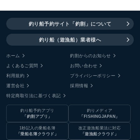
釣り船予約サイト「釣割」について
釣り船（遊漁船）業者様へ
ホーム
釣割からのお知らせ
よくあるご質問
お問い合わせ
利用規約
プライバシーポリシー
運営会社
採用情報
特定商取引法に基づく表記
釣り船予約アプリ
釣りメディア
「釣割アプリ」
「FISHINGJAPAN」
1秒記入の乗船名簿
改正遊漁船業法に対応
「乗船名簿クラウド」
「遊漁船クラウド」