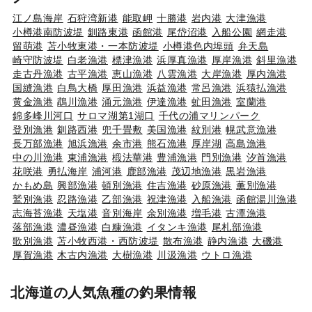
江ノ島海岸
石狩湾新港
能取岬
十勝港
岩内港
大津漁港
小樽港南防波堤
釧路東港
函館港
尾岱沼港
入船公園
網走港
留萌港
苫小牧東港・一本防波堤
小樽港色内埠頭
弁天島
崎守防波堤
白老漁港
標津漁港
浜厚真漁港
厚岸漁港
斜里漁港
走古丹漁港
古平漁港
恵山漁港
八雲漁港
大岸漁港
厚内漁港
国縫漁港
白鳥大橋
厚田漁港
浜益漁港
常呂漁港
浜猿払漁港
黄金漁港
鵡川漁港
涌元漁港
伊達漁港
虻田漁港
室蘭港
錦多峰川河口
サロマ湖第1湖口
千代の浦マリンパーク
登別漁港
釧路西港
兜千畳敷
美国漁港
紋別港
幌武意漁港
長万部漁港
旭浜漁港
余市港
熊石漁港
厚岸湖
高島漁港
中の川漁港
東浦漁港
椴法華港
豊浦漁港
門別漁港
汐首漁港
花咲港
勇払海岸
浦河港
鹿部漁港
茂辺地漁港
黒岩漁港
かもめ島
興部漁港
頓別漁港
住吉漁港
砂原漁港
薫別漁港
鷲別漁港
忍路漁港
乙部漁港
祝津漁港
入船漁港
函館湯川漁港
志海苔漁港
天塩港
音別海岸
余別漁港
増毛港
古潭漁港
落部漁港
濃昼漁港
白糠漁港
イタンキ漁港
尾札部漁港
歌別漁港
苫小牧西港・西防波堤
散布漁港
静内漁港
大磯港
厚賀漁港
木古内漁港
大樹漁港
川汲漁港
ウトロ漁港
北海道の人気魚種の釣果情報