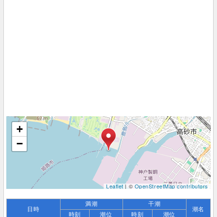
+
−
Leaflet
| ©
OpenStreetMap contributors
満潮
干潮
日時
潮名
時刻
潮位
時刻
潮位