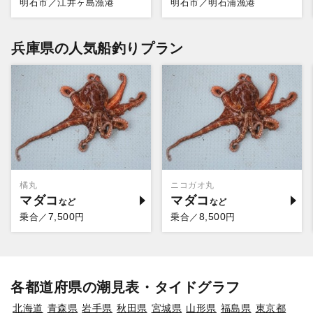
明石市／江井ヶ島漁港
明石市／明石浦漁港
兵庫県の人気船釣りプラン
橘丸
ニコガオ丸
マダコ
マダコ
7,500
8,500
乗合／
円
乗合／
円
各都道府県の潮見表・タイドグラフ
北海道
青森県
岩手県
秋田県
宮城県
山形県
福島県
東京都