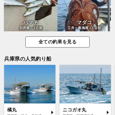
ハマチ
マダコ
1
1
別府港／
日前
江井ヶ島漁港／
日前
全ての釣果を見る
兵庫県の人気釣り船
橘丸
ニコガオ丸