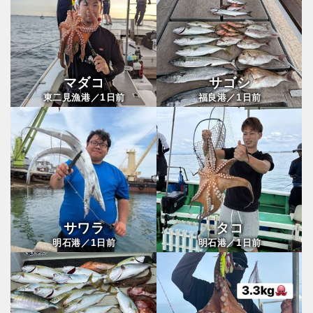
マダコ
サゴシ
1
1
東二見漁港／
日前
福良港／
日前
サワラ
タコ
1
1
明石港／
日前
明石港／
日前