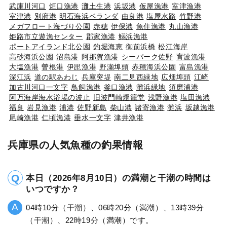
武庫川河口
炬口漁港
灘土生港
浜坂港
仮屋漁港
室津漁港
室津港
別府港
明石海浜ベランダ
由良港
塩屋水路
竹野港
メガフロート海づり公園
赤穂
伊保港
魚住漁港
丸山漁港
姫路市立遊漁センター
郡家漁港
鰯浜漁港
ポートアイランド北公園
釣堀海恵
御前浜橋
松江海岸
高砂海浜公園
沼島港
阿那賀漁港
シーパーク佐野
育波漁港
大塩漁港
曽根港
伊毘漁港
野瀬埠頭
赤穂海浜公園
富島漁港
深江浜
道の駅あわじ
兵庫突堤
南二見西緑地
広畑埠頭
江崎
加古川河口一文字
鳥飼漁港
釜口漁港
灘浜緑地
須磨浦港
阿万海岸海水浴場の波止
旧波門崎燈籠堂
浅野漁港
塩田漁港
福良
岩見漁港
浦港
佐野新島
柴山港
諸寄漁港
灘浜
坂越漁港
尾崎漁港
仁頃漁港
垂水一文字
津井漁港
兵庫県の人気魚種の釣果情報
本日（2026年8月10日）の満潮と干潮の時間は
いつですか？
04時10分（干潮）、06時20分（満潮）、13時39分
（干潮）、22時19分（満潮）です。