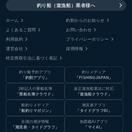
釣り船（遊漁船）業者様へ
ホーム
釣割からのお知らせ
よくあるご質問
お問い合わせ
利用規約
プライバシーポリシー
運営会社
採用情報
特定商取引法に基づく表記
釣り船予約アプリ
釣りメディア
「釣割アプリ」
「FISHINGJAPAN」
1秒記入の乗船名簿
改正遊漁船業法に対応
「乗船名簿クラウド」
「遊漁船クラウド」
船釣りメディア
潮見表アプリ
「船釣りマガジン」
「タイドグラフBI」
全国の潮汐情報
魚図鑑AIアプリ
「潮見表・タイドグラフ」
「マイAI」