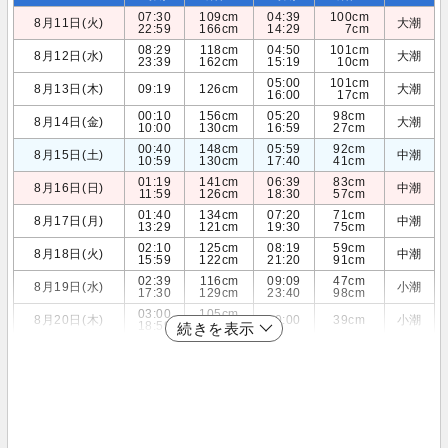
07:30
109cm
04:39
100cm
8月11日(火)
大潮
22:59
166cm
14:29
7cm
08:29
118cm
04:50
101cm
8月12日(水)
大潮
23:39
162cm
15:19
10cm
05:00
101cm
8月13日(木)
09:19
126cm
大潮
16:00
17cm
00:10
156cm
05:20
98cm
8月14日(金)
大潮
10:00
130cm
16:59
27cm
00:40
148cm
05:59
92cm
8月15日(土)
中潮
10:59
130cm
17:40
41cm
01:19
141cm
06:39
83cm
8月16日(日)
中潮
11:59
126cm
18:30
57cm
01:40
134cm
07:20
71cm
8月17日(月)
中潮
13:29
121cm
19:30
75cm
02:10
125cm
08:19
59cm
8月18日(火)
中潮
15:59
122cm
21:20
91cm
02:39
116cm
09:09
47cm
8月19日(水)
小潮
17:30
129cm
23:40
98cm
03:00
105cm
8月20日(木)
10:00
39cm
小潮
18:59
139cm
続きを表示