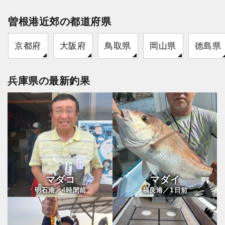
曽根港近郊の都道府県
京都府
大阪府
鳥取県
岡山県
徳島県
兵庫県の最新釣果
マダコ
マダイ
4
1
明石港／
時間前
福良港／
日前