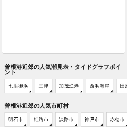
曽根港近郊の人気潮見表・タイドグラフポイ
ント
七里御浜
三津
加茂漁港
西浜海岸
田
曽根港近郊の人気市町村
明石市
姫路市
淡路市
神戸市
赤穂市