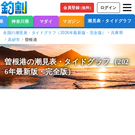
会員登録
ログイン
（無料）
潮見表・タイドグラフ
果
神奈川県
マダイ
マガジン
全国の潮見表・タイドグラフ（2026年最新版・完全版）
兵庫県
高砂市
曽根港
曽根港の潮見表
・タイドグラフ（202
6年最新版・完全版）