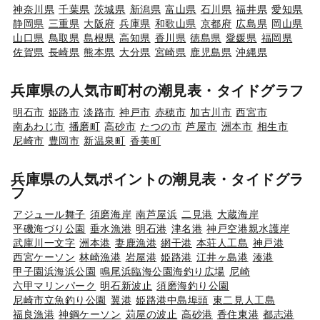
神奈川県
千葉県
茨城県
新潟県
富山県
石川県
福井県
愛知県
静岡県
三重県
大阪府
兵庫県
和歌山県
京都府
広島県
岡山県
山口県
鳥取県
島根県
高知県
香川県
徳島県
愛媛県
福岡県
佐賀県
長崎県
熊本県
大分県
宮崎県
鹿児島県
沖縄県
兵庫県の人気市町村の潮見表・タイドグラフ
明石市
姫路市
淡路市
神戸市
赤穂市
加古川市
西宮市
南あわじ市
播磨町
高砂市
たつの市
芦屋市
洲本市
相生市
尼崎市
豊岡市
新温泉町
香美町
兵庫県の人気ポイントの潮見表・タイドグラ
フ
アジュール舞子
須磨海岸
南芦屋浜
二見港
大蔵海岸
平磯海づり公園
垂水漁港
明石港
津名港
神戸空港親水護岸
武庫川一文字
洲本港
妻鹿漁港
網干港
本荘人工島
神戸港
西宮ケーソン
林崎漁港
岩屋港
姫路港
江井ヶ島港
湊港
甲子園浜海浜公園
鳴尾浜臨海公園海釣り広場
尼崎
六甲マリンパーク
明石新波止
須磨海釣り公園
尼崎市立魚釣り公園
翼港
姫路港中島埠頭
東二見人工島
福良漁港
神鋼ケーソン
苅屋の波止
高砂港
香住東港
都志港