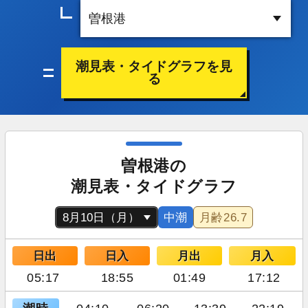
潮見表・タイドグラフを見
る
曽根港の
潮見表・タイドグラフ
中潮
月齢
26.7
日出
日入
月出
月入
05:17
18:55
01:49
17:12