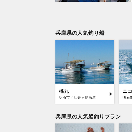
兵庫県の人気釣り船
橘丸
ニ
明石市／江井ヶ島漁港
明石
兵庫県の人気船釣りプラン