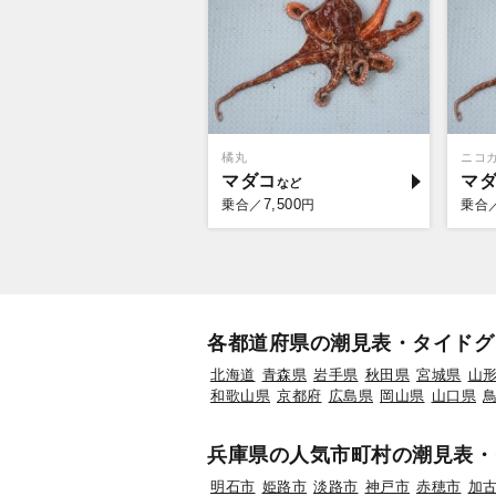
橘丸
ニコ
マダコ
マ
7,500
乗合／
円
乗合
各都道府県の潮見表・タイドグ
北海道
青森県
岩手県
秋田県
宮城県
山
和歌山県
京都府
広島県
岡山県
山口県
兵庫県の人気市町村の潮見表・
明石市
姫路市
淡路市
神戸市
赤穂市
加