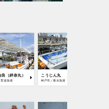
内良（絆奈丸）
こうじん丸
西海SAL
／育波漁港
神戸市／垂水漁港
明石市／東