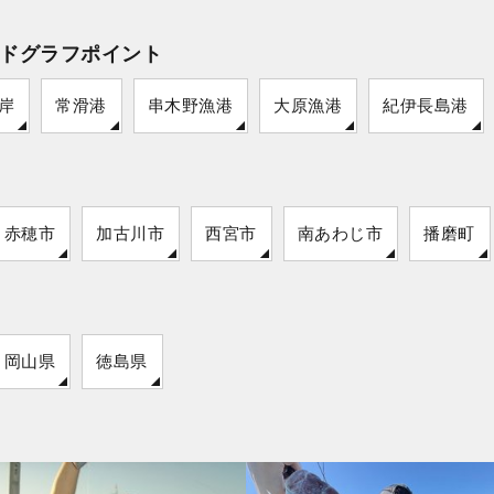
ドグラフポイント
岸
常滑港
串木野漁港
大原漁港
紀伊長島港
赤穂市
加古川市
西宮市
南あわじ市
播磨町
岡山県
徳島県