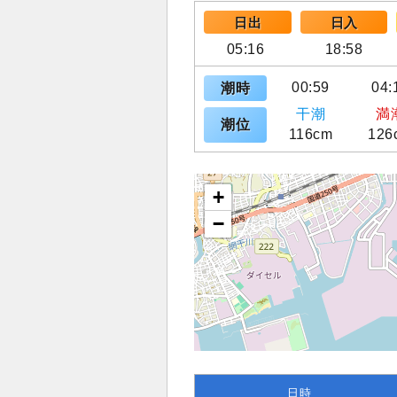
日出
日入
05:16
18:58
00:59
04:
潮時
干潮
満
潮位
116cm
126
+
−
日時