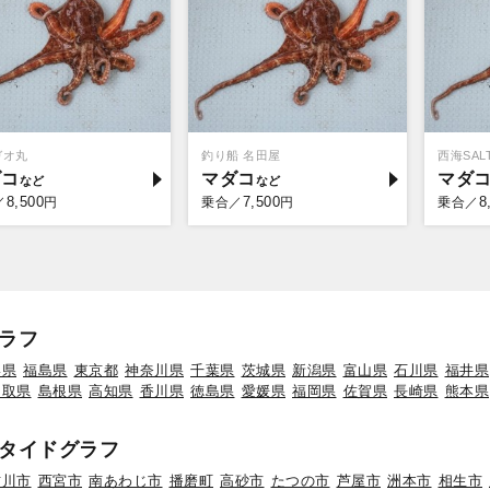
ガオ丸
釣り船 名田屋
西海SALT
ダコ
マダコ
マダ
8,500
7,500
8
／
円
乗合／
円
乗合／
ラフ
形県
福島県
東京都
神奈川県
千葉県
茨城県
新潟県
富山県
石川県
福井県
鳥取県
島根県
高知県
香川県
徳島県
愛媛県
福岡県
佐賀県
長崎県
熊本県
タイドグラフ
古川市
西宮市
南あわじ市
播磨町
高砂市
たつの市
芦屋市
洲本市
相生市