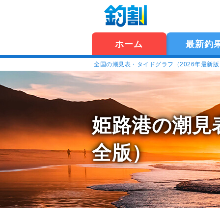
ホーム
最新釣
全国の潮見表・タイドグラフ（2026年最新
姫路港の潮見
全版）