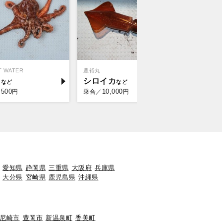
 WATER
豊裕丸
釣り船 名田
コ
シロイカ
マダコ
,500
10,000
8,0
円
乗合／
円
乗合／
愛知県
静岡県
三重県
大阪府
兵庫県
大分県
宮崎県
鹿児島県
沖縄県
尼崎市
豊岡市
新温泉町
香美町