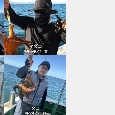
マダコ
1
荒井漁港／
日前
タコ
2
明石港／
日前