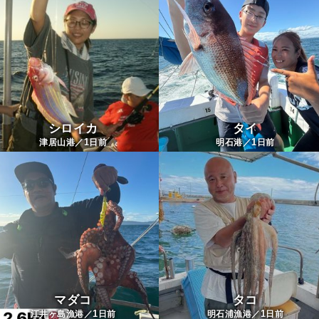
シロイカ
タイ
1
1
津居山港／
日前
明石港／
日前
マダコ
タコ
1
1
江井ヶ島漁港／
日前
明石浦漁港／
日前