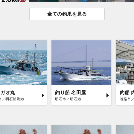
全ての釣果を見る
コガオ丸
釣り船 名田屋
釣船 
市／明石浦漁港
明石市／明石港
淡路市