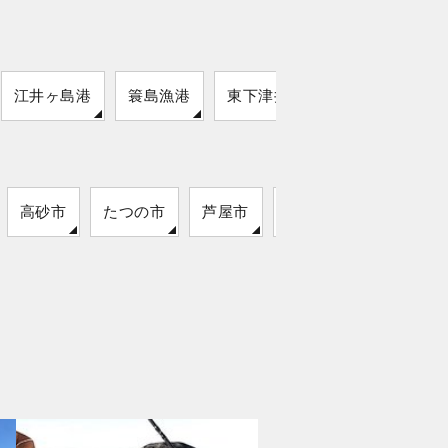
江井ヶ島港
簑島漁港
東下津井港
高砂市
たつの市
芦屋市
洲本市
相生市