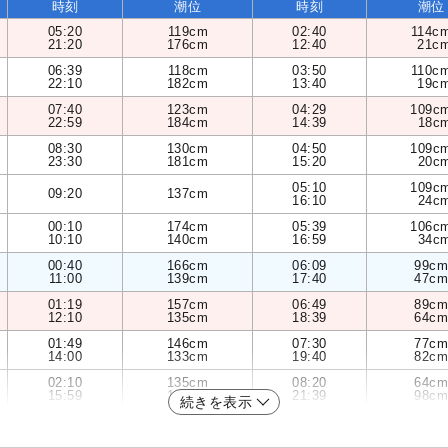
時刻
潮位
時刻
潮位
05:20
119cm
02:40
114c
21:20
176cm
12:40
21c
06:39
118cm
03:50
110c
22:10
182cm
13:40
19c
07:40
123cm
04:29
109c
22:59
184cm
14:39
18c
08:30
130cm
04:50
109c
23:30
181cm
15:20
20c
05:10
109c
09:20
137cm
16:10
24c
00:10
174cm
05:39
106c
10:10
140cm
16:59
34c
00:40
166cm
06:09
99cm
11:00
139cm
17:40
47cm
01:19
157cm
06:49
89cm
12:10
135cm
18:39
64cm
01:49
146cm
07:30
77cm
14:00
133cm
19:40
82cm
02:10
135cm
08:20
64cm
15:59
138cm
21:39
98cm
続きを表示