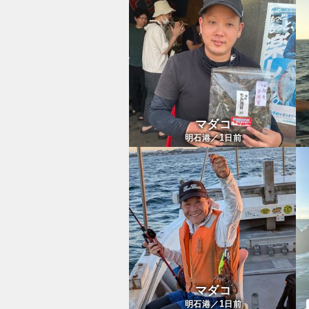
マダコ
1
明石港／
日前
マダコ
1
明石港／
日前