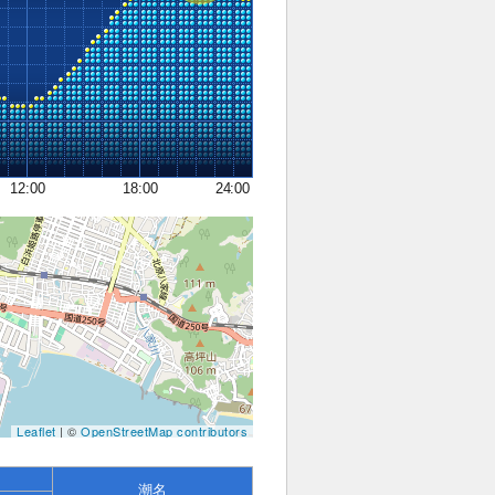
12:00
18:00
24:00
Leaflet
| ©
OpenStreetMap contributors
潮名