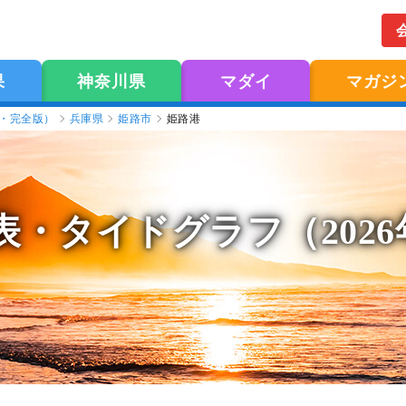
果
神奈川県
マダイ
マガジ
版・完全版）
兵庫県
姫路市
姫路港
表
・タイドグラフ（202