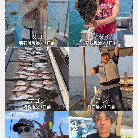
タコ
マダイ
1
1
明石浦漁港／
日前
育波漁港／
日前
サゴシ
アジ
1
1
福良港／
日前
明石港／
日前