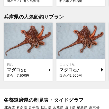
明石市／江井ヶ島漁港
明石市／明石港
兵庫県の人気船釣りプラン
橘丸
ニコガオ丸
マダコ
マダコ
7,500
8,500
乗合／
円
乗合／
円
各都道府県の潮見表・タイドグラフ
北海道
青森県
岩手県
秋田県
宮城県
山形県
福島県
東京都