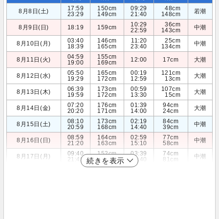
17:59
150cm
09:29
48cm
8月8日(土)
若潮
23:29
149cm
21:40
148cm
10:29
36cm
8月9日(日)
18:19
159cm
中潮
22:59
143cm
03:40
146cm
11:20
25cm
8月10日(月)
中潮
18:39
165cm
23:40
134cm
04:59
155cm
8月11日(火)
12:00
17cm
大潮
19:00
169cm
05:50
165cm
00:19
121cm
8月12日(水)
大潮
19:29
172cm
12:59
13cm
06:39
173cm
00:59
107cm
8月13日(木)
大潮
19:59
172cm
13:30
15cm
07:20
176cm
01:39
94cm
8月14日(金)
大潮
20:20
171cm
14:00
24cm
08:10
173cm
02:19
84cm
8月15日(土)
中潮
20:59
168cm
14:40
39cm
08:59
164cm
02:59
77cm
8月16日(日)
中潮
21:20
163cm
15:10
58cm
09:40
152cm
03:39
74cm
8月17日(月)
中潮
21:49
157cm
15:40
81cm
続きを表示