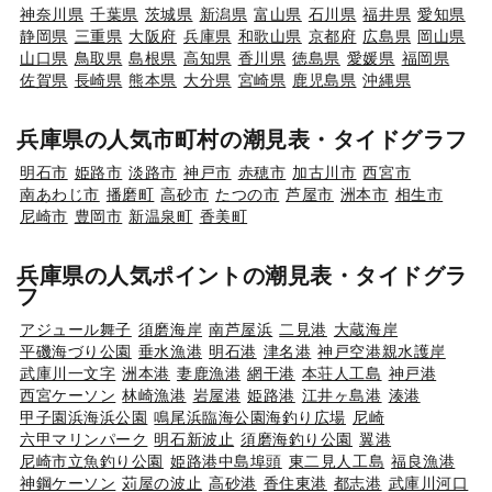
神奈川県
千葉県
茨城県
新潟県
富山県
石川県
福井県
愛知県
静岡県
三重県
大阪府
兵庫県
和歌山県
京都府
広島県
岡山県
山口県
鳥取県
島根県
高知県
香川県
徳島県
愛媛県
福岡県
佐賀県
長崎県
熊本県
大分県
宮崎県
鹿児島県
沖縄県
兵庫県の人気市町村の潮見表・タイドグラフ
明石市
姫路市
淡路市
神戸市
赤穂市
加古川市
西宮市
南あわじ市
播磨町
高砂市
たつの市
芦屋市
洲本市
相生市
尼崎市
豊岡市
新温泉町
香美町
兵庫県の人気ポイントの潮見表・タイドグラ
フ
アジュール舞子
須磨海岸
南芦屋浜
二見港
大蔵海岸
平磯海づり公園
垂水漁港
明石港
津名港
神戸空港親水護岸
武庫川一文字
洲本港
妻鹿漁港
網干港
本荘人工島
神戸港
西宮ケーソン
林崎漁港
岩屋港
姫路港
江井ヶ島港
湊港
甲子園浜海浜公園
鳴尾浜臨海公園海釣り広場
尼崎
六甲マリンパーク
明石新波止
須磨海釣り公園
翼港
尼崎市立魚釣り公園
姫路港中島埠頭
東二見人工島
福良漁港
神鋼ケーソン
苅屋の波止
高砂港
香住東港
都志港
武庫川河口