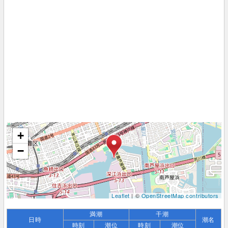
+
−
Leaflet
| ©
OpenStreetMap contributors
満潮
干潮
日時
潮名
時刻
潮位
時刻
潮位