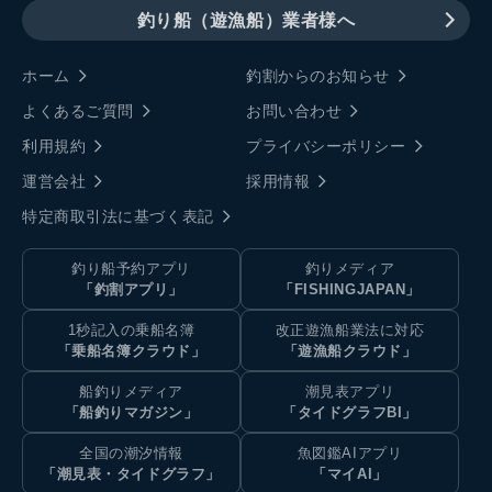
釣り船（遊漁船）業者様へ
ホーム
釣割からのお知らせ
よくあるご質問
お問い合わせ
利用規約
プライバシーポリシー
運営会社
採用情報
特定商取引法に基づく表記
釣り船予約アプリ
釣りメディア
「釣割アプリ」
「FISHINGJAPAN」
1秒記入の乗船名簿
改正遊漁船業法に対応
「乗船名簿クラウド」
「遊漁船クラウド」
船釣りメディア
潮見表アプリ
「船釣りマガジン」
「タイドグラフBI」
全国の潮汐情報
魚図鑑AIアプリ
「潮見表・タイドグラフ」
「マイAI」