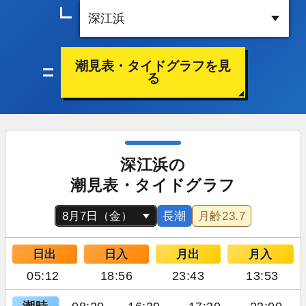
潮見表・タイドグラフを見
る
深江浜の
潮見表・タイドグラフ
長潮
月齢
23.7
日出
日入
月出
月入
05:12
18:56
23:43
13:53