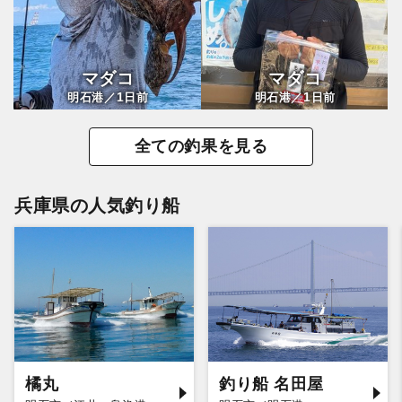
マダコ
マダコ
1
1
明石港／
日前
明石港／
日前
全ての釣果を見る
兵庫県の人気釣り船
橘丸
釣り船 名田屋