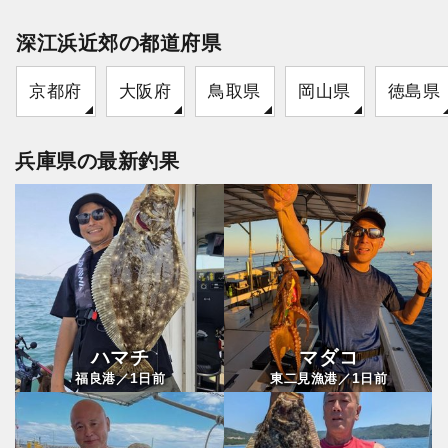
深江浜近郊の都道府県
京都府
大阪府
鳥取県
岡山県
徳島県
兵庫県の最新釣果
ハマチ
マダコ
1
1
福良港／
日前
東二見漁港／
日前