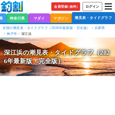
会員登録
ログイン
（無料）
潮見表・タイドグラフ
果
神奈川県
マダイ
マガジン
全国の潮見表・タイドグラフ（2026年最新版・完全版）
兵庫県
神戸市
深江浜
深江浜の潮見表
・タイドグラフ（202
6年最新版・完全版）