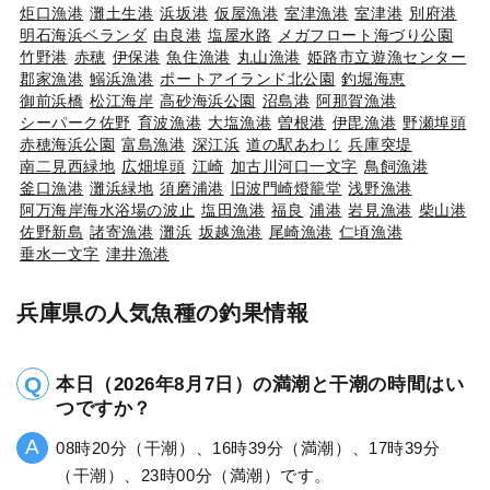
炬口漁港
灘土生港
浜坂港
仮屋漁港
室津漁港
室津港
別府港
明石海浜ベランダ
由良港
塩屋水路
メガフロート海づり公園
竹野港
赤穂
伊保港
魚住漁港
丸山漁港
姫路市立遊漁センター
郡家漁港
鰯浜漁港
ポートアイランド北公園
釣堀海恵
御前浜橋
松江海岸
高砂海浜公園
沼島港
阿那賀漁港
シーパーク佐野
育波漁港
大塩漁港
曽根港
伊毘漁港
野瀬埠頭
赤穂海浜公園
富島漁港
深江浜
道の駅あわじ
兵庫突堤
南二見西緑地
広畑埠頭
江崎
加古川河口一文字
鳥飼漁港
釜口漁港
灘浜緑地
須磨浦港
旧波門崎燈籠堂
浅野漁港
阿万海岸海水浴場の波止
塩田漁港
福良
浦港
岩見漁港
柴山港
佐野新島
諸寄漁港
灘浜
坂越漁港
尾崎漁港
仁頃漁港
垂水一文字
津井漁港
兵庫県の人気魚種の釣果情報
本日（2026年8月7日）の満潮と干潮の時間はい
つですか？
08時20分（干潮）、16時39分（満潮）、17時39分
（干潮）、23時00分（満潮）です。