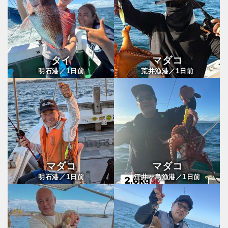
タイ
マダコ
1
1
明石港／
日前
荒井漁港／
日前
マダコ
マダコ
1
1
明石港／
日前
江井ヶ島漁港／
日前