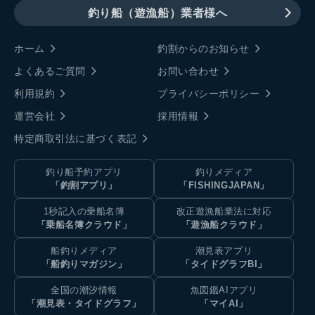
釣り船（遊漁船）業者様へ
ホーム
釣割からのお知らせ
よくあるご質問
お問い合わせ
利用規約
プライバシーポリシー
運営会社
採用情報
特定商取引法に基づく表記
釣り船予約アプリ
釣りメディア
「釣割アプリ」
「FISHINGJAPAN」
1秒記入の乗船名簿
改正遊漁船業法に対応
「乗船名簿クラウド」
「遊漁船クラウド」
船釣りメディア
潮見表アプリ
「船釣りマガジン」
「タイドグラフBI」
全国の潮汐情報
魚図鑑AIアプリ
「潮見表・タイドグラフ」
「マイAI」