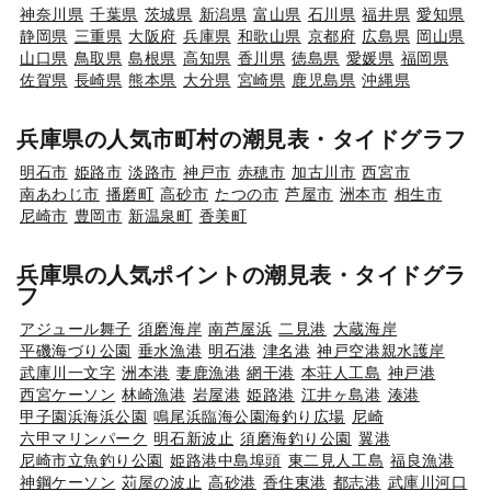
神奈川県
千葉県
茨城県
新潟県
富山県
石川県
福井県
愛知県
静岡県
三重県
大阪府
兵庫県
和歌山県
京都府
広島県
岡山県
山口県
鳥取県
島根県
高知県
香川県
徳島県
愛媛県
福岡県
佐賀県
長崎県
熊本県
大分県
宮崎県
鹿児島県
沖縄県
兵庫県の人気市町村の潮見表・タイドグラフ
明石市
姫路市
淡路市
神戸市
赤穂市
加古川市
西宮市
南あわじ市
播磨町
高砂市
たつの市
芦屋市
洲本市
相生市
尼崎市
豊岡市
新温泉町
香美町
兵庫県の人気ポイントの潮見表・タイドグラ
フ
アジュール舞子
須磨海岸
南芦屋浜
二見港
大蔵海岸
平磯海づり公園
垂水漁港
明石港
津名港
神戸空港親水護岸
武庫川一文字
洲本港
妻鹿漁港
網干港
本荘人工島
神戸港
西宮ケーソン
林崎漁港
岩屋港
姫路港
江井ヶ島港
湊港
甲子園浜海浜公園
鳴尾浜臨海公園海釣り広場
尼崎
六甲マリンパーク
明石新波止
須磨海釣り公園
翼港
尼崎市立魚釣り公園
姫路港中島埠頭
東二見人工島
福良漁港
神鋼ケーソン
苅屋の波止
高砂港
香住東港
都志港
武庫川河口