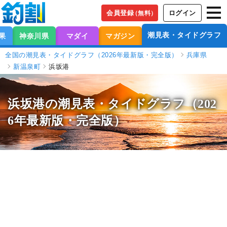
会員登録
ログイン
（無料）
潮見表・タイドグラフ
果
神奈川県
マダイ
マガジン
全国の潮見表・タイドグラフ（2026年最新版・完全版）
兵庫県
新温泉町
浜坂港
浜坂港の潮見表
・タイドグラフ（202
6年最新版・完全版）