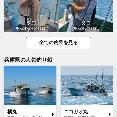
タコ
タコ
1
2
明石浦漁港／
日前
明石港／
日前
全ての釣果を見る
兵庫県の人気釣り船
橘丸
ニコガオ丸