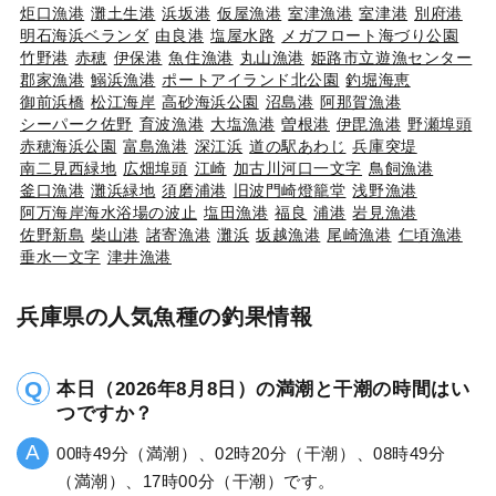
炬口漁港
灘土生港
浜坂港
仮屋漁港
室津漁港
室津港
別府港
明石海浜ベランダ
由良港
塩屋水路
メガフロート海づり公園
竹野港
赤穂
伊保港
魚住漁港
丸山漁港
姫路市立遊漁センター
郡家漁港
鰯浜漁港
ポートアイランド北公園
釣堀海恵
御前浜橋
松江海岸
高砂海浜公園
沼島港
阿那賀漁港
シーパーク佐野
育波漁港
大塩漁港
曽根港
伊毘漁港
野瀬埠頭
赤穂海浜公園
富島漁港
深江浜
道の駅あわじ
兵庫突堤
南二見西緑地
広畑埠頭
江崎
加古川河口一文字
鳥飼漁港
釜口漁港
灘浜緑地
須磨浦港
旧波門崎燈籠堂
浅野漁港
阿万海岸海水浴場の波止
塩田漁港
福良
浦港
岩見漁港
佐野新島
柴山港
諸寄漁港
灘浜
坂越漁港
尾崎漁港
仁頃漁港
垂水一文字
津井漁港
兵庫県の人気魚種の釣果情報
本日（2026年8月8日）の満潮と干潮の時間はい
つですか？
00時49分（満潮）、02時20分（干潮）、08時49分
（満潮）、17時00分（干潮）です。