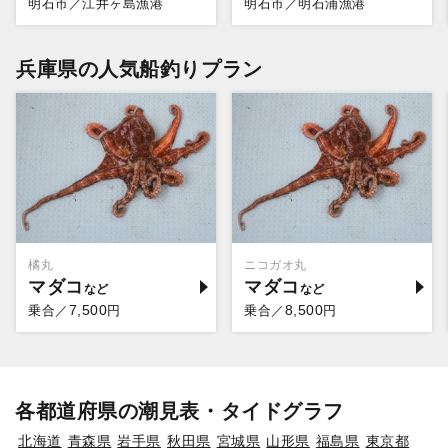
明石市／江井ヶ島漁港
明石市／明石浦漁港
兵庫県の人気船釣りプラン
橘丸
ニコガオ丸
マダコ
マダコ
7,500
8,500
乗合／
円
乗合／
円
各都道府県の潮見表・タイドグラフ
北海道
青森県
岩手県
秋田県
宮城県
山形県
福島県
東京都