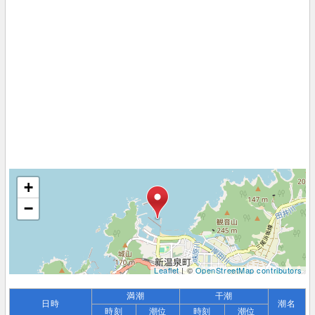
+
−
Leaflet
| ©
OpenStreetMap contributors
満潮
干潮
日時
潮名
時刻
潮位
時刻
潮位