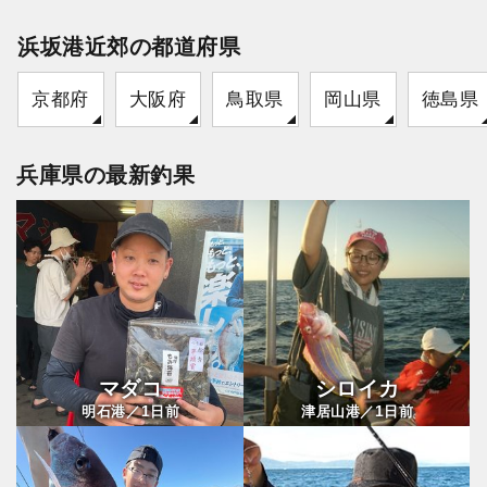
浜坂港近郊の都道府県
京都府
大阪府
鳥取県
岡山県
徳島県
兵庫県の最新釣果
マダコ
シロイカ
1
1
明石港／
日前
津居山港／
日前