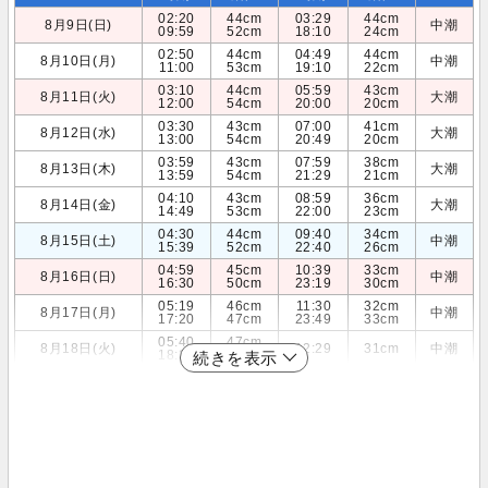
02:20
44cm
03:29
44cm
8月9日(日)
中潮
09:59
52cm
18:10
24cm
02:50
44cm
04:49
44cm
8月10日(月)
中潮
11:00
53cm
19:10
22cm
03:10
44cm
05:59
43cm
8月11日(火)
大潮
12:00
54cm
20:00
20cm
03:30
43cm
07:00
41cm
8月12日(水)
大潮
13:00
54cm
20:49
20cm
03:59
43cm
07:59
38cm
8月13日(木)
大潮
13:59
54cm
21:29
21cm
04:10
43cm
08:59
36cm
8月14日(金)
大潮
14:49
53cm
22:00
23cm
04:30
44cm
09:40
34cm
8月15日(土)
中潮
15:39
52cm
22:40
26cm
04:59
45cm
10:39
33cm
8月16日(日)
中潮
16:30
50cm
23:19
30cm
05:19
46cm
11:30
32cm
8月17日(月)
中潮
17:20
47cm
23:49
33cm
05:40
47cm
8月18日(火)
12:29
31cm
中潮
18:30
45cm
続きを表示