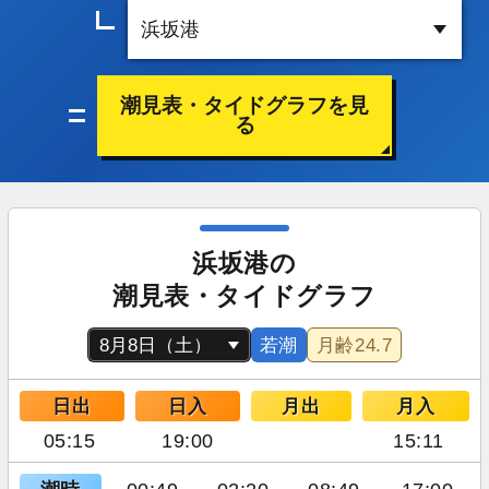
潮見表・タイドグラフを見
る
浜坂港の
潮見表・タイドグラフ
若潮
月齢
24.7
日出
日入
月出
月入
05:15
19:00
15:11