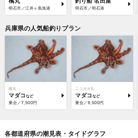
橘丸
釣り船 名田屋
明石市／江井ヶ島漁港
明石市／明石港
兵庫県の人気船釣りプラン
橘丸
ニコガオ丸
マダコ
マダコ
7,500
8,500
乗合／
円
乗合／
円
各都道府県の潮見表・タイドグラフ