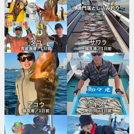
タコ
サワラ
1
1
育波漁港／
日前
福良港／
日前
アコウ
キス
1
1
福良港／
日前
野田川／
日前