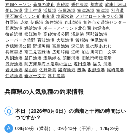
神鋼ケーソン
苅屋の波止
高砂港
香住東港
都志港
武庫川河口
炬口漁港
灘土生港
浜坂港
仮屋漁港
室津漁港
室津港
別府港
明石海浜ベランダ
由良港
塩屋水路
メガフロート海づり公園
竹野港
赤穂
伊保港
魚住漁港
丸山漁港
姫路市立遊漁センター
郡家漁港
鰯浜漁港
ポートアイランド北公園
釣堀海恵
御前浜橋
松江海岸
高砂海浜公園
沼島港
阿那賀漁港
シーパーク佐野
育波漁港
大塩漁港
曽根港
伊毘漁港
赤穂海浜公園
野瀬埠頭
富島漁港
深江浜
道の駅あわじ
兵庫突堤
南二見西緑地
広畑埠頭
江崎
加古川河口一文字
鳥飼漁港
釜口漁港
灘浜緑地
須磨浦港
旧波門崎燈籠堂
浅野漁港
阿万海岸海水浴場の波止
塩田漁港
福良
浦港
岩見漁港
柴山港
佐野新島
諸寄漁港
灘浜
坂越漁港
尾崎漁港
仁頃漁港
垂水一文字
津井漁港
兵庫県の人気魚種の釣果情報
本日（2026年8月6日）の満潮と干潮の時間はい
つですか？
02時59分（満潮）、09時40分（干潮）、17時29分