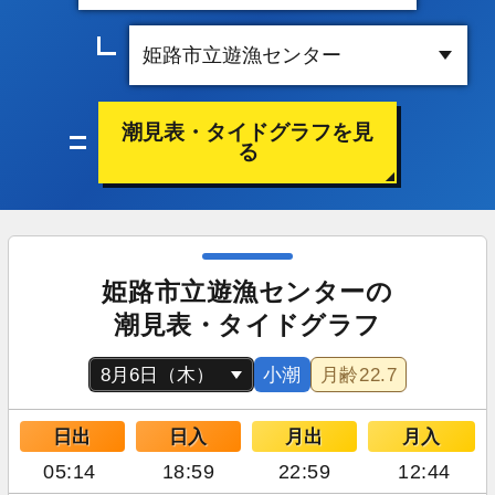
潮見表・タイドグラフを見
る
姫路市立遊漁センターの
潮見表・タイドグラフ
小潮
月齢
22.7
日出
日入
月出
月入
05:14
18:59
22:59
12:44