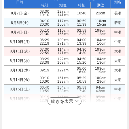
日時
潮名
時刻
潮位
時刻
潮位
03:30
127cm
8月7日(金)
10:40
22cm
長潮
19:10
141cm
04:10
117cm
00:59
110cm
8月8日(土)
若潮
20:30
155cm
11:39
15cm
05:10
110cm
02:59
108cm
8月9日(日)
中潮
21:30
166cm
12:39
12cm
06:29
109cm
04:00
104cm
8月10日(月)
中潮
22:19
171cm
13:39
10cm
07:30
114cm
04:30
103cm
8月11日(火)
大潮
22:59
171cm
14:30
10cm
08:29
122cm
04:50
104cm
8月12日(水)
大潮
23:39
168cm
15:20
13cm
05:00
103cm
8月13日(木)
09:19
129cm
大潮
16:00
19cm
00:10
161cm
05:29
100cm
8月14日(金)
大潮
10:00
133cm
16:59
29cm
00:40
154cm
05:59
94cm
8月15日(土)
中潮
10:59
133cm
17:40
43cm
01:19
146cm
06:39
85cm
8月16日(日)
中潮
12:00
129cm
18:30
59cm
続きを表示