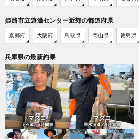
姫路市立遊漁センター近郊の都道府県
京都府
大阪府
鳥取県
岡山県
徳島県
兵庫県の最新釣果
マダコ
マダコ
2
4
明石港／
時間前
垂水漁港／
時間前