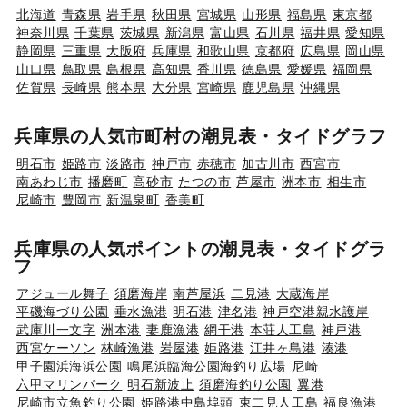
北海道
青森県
岩手県
秋田県
宮城県
山形県
福島県
東京都
神奈川県
千葉県
茨城県
新潟県
富山県
石川県
福井県
愛知県
静岡県
三重県
大阪府
兵庫県
和歌山県
京都府
広島県
岡山県
山口県
鳥取県
島根県
高知県
香川県
徳島県
愛媛県
福岡県
佐賀県
長崎県
熊本県
大分県
宮崎県
鹿児島県
沖縄県
兵庫県の人気市町村の潮見表・タイドグラフ
明石市
姫路市
淡路市
神戸市
赤穂市
加古川市
西宮市
南あわじ市
播磨町
高砂市
たつの市
芦屋市
洲本市
相生市
尼崎市
豊岡市
新温泉町
香美町
兵庫県の人気ポイントの潮見表・タイドグラ
フ
アジュール舞子
須磨海岸
南芦屋浜
二見港
大蔵海岸
平磯海づり公園
垂水漁港
明石港
津名港
神戸空港親水護岸
武庫川一文字
洲本港
妻鹿漁港
網干港
本荘人工島
神戸港
西宮ケーソン
林崎漁港
岩屋港
姫路港
江井ヶ島港
湊港
甲子園浜海浜公園
鳴尾浜臨海公園海釣り広場
尼崎
六甲マリンパーク
明石新波止
須磨海釣り公園
翼港
尼崎市立魚釣り公園
姫路港中島埠頭
東二見人工島
福良漁港