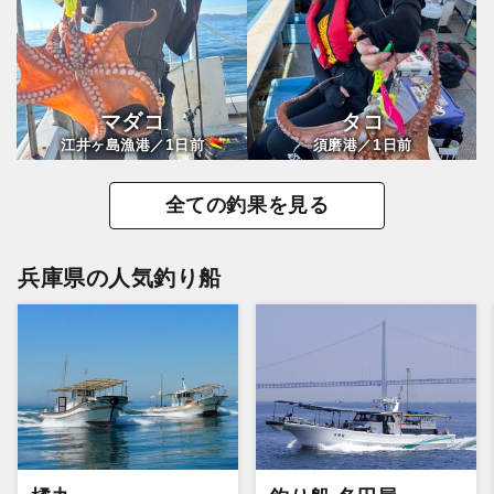
マダコ
タコ
1
1
江井ヶ島漁港／
日前
須磨港／
日前
全ての釣果を見る
兵庫県の人気釣り船