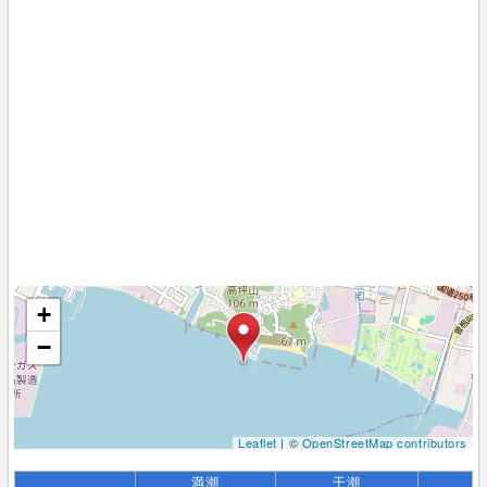
+
−
Leaflet
| ©
OpenStreetMap contributors
満潮
干潮