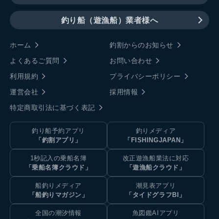
釣り船（遊漁船）業者様へ
ホーム
釣割からのお知らせ
よくあるご質問
お問い合わせ
利用規約
プライバシーポリシー
運営会社
採用情報
特定商取引法に基づく表記
釣り船予約アプリ
釣りメディア
「釣割アプリ」
「FISHINGJAPAN」
1秒記入の乗船名簿
改正遊漁船業法に対応
「乗船名簿クラウド」
「遊漁船クラウド」
船釣りメディア
潮見表アプリ
「船釣りマガジン」
「タイドグラフBI」
全国の潮汐情報
魚図鑑AIアプリ