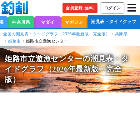
会員登録
ログイン
（無料）
潮見表・タイドグラフ
果
神奈川県
マダイ
マガジン
全国の潮見表・タイドグラフ（2026年最新版・完全版）
兵庫県
姫路市
姫路市立遊漁センター
姫路市立遊漁センターの潮見表
・タ
イドグラフ（2026年最新版・完全
版）