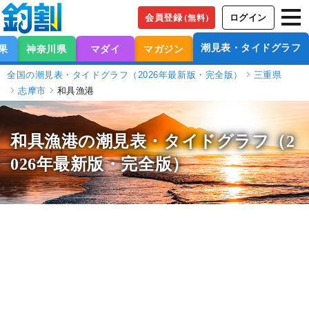
会員登録
ログイン
（無料）
潮見表・タイドグラフ
果
神奈川県
マダイ
マガジン
全国の潮見表・タイドグラフ（2026年最新版・完全版）
三重県
志摩市
和具漁港
和具漁港の潮見表
・タイドグラフ（2
026年最新版・完全版）