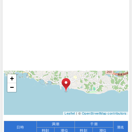
+
−
Leaflet
| ©
OpenStreetMap contributors
満潮
干潮
日時
潮名
時刻
潮位
時刻
潮位