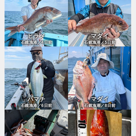
ヒラメ
マダイ
4
5
石鏡漁港／
日前
石鏡漁港／
日前
ハマチ
マダイ
6
8
石鏡漁港／
日前
石鏡漁港／
日前