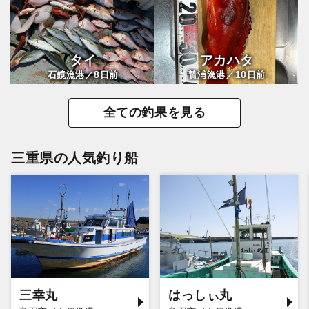
タイ
アカハタ
8
10
石鏡漁港／
日前
贄浦漁港／
日前
全ての釣果を見る
三重県の人気釣り船
三幸丸
はっしぃ丸