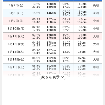
13:20
138cm
05:59
60cm
8月7日(金)
長潮
23:19
159cm
17:30
126cm
07:29
54cm
8月8日(土)
15:39
146cm
若潮
19:40
135cm
00:39
157cm
08:49
43cm
8月9日(日)
中潮
16:40
158cm
21:29
132cm
02:10
160cm
09:59
31cm
8月10日(月)
中潮
17:19
168cm
22:20
122cm
03:29
168cm
10:40
21cm
8月11日(火)
大潮
17:50
176cm
23:09
109cm
04:29
178cm
11:29
16cm
8月12日(水)
大潮
18:19
181cm
23:49
95cm
05:20
187cm
8月13日(木)
12:00
15cm
大潮
18:49
184cm
06:09
192cm
00:20
82cm
8月14日(金)
大潮
19:19
185cm
12:49
21cm
06:59
192cm
01:00
70cm
8月15日(土)
中潮
19:40
184cm
13:20
31cm
07:39
187cm
01:39
62cm
8月16日(日)
中潮
20:09
182cm
13:59
45cm
続きを表示