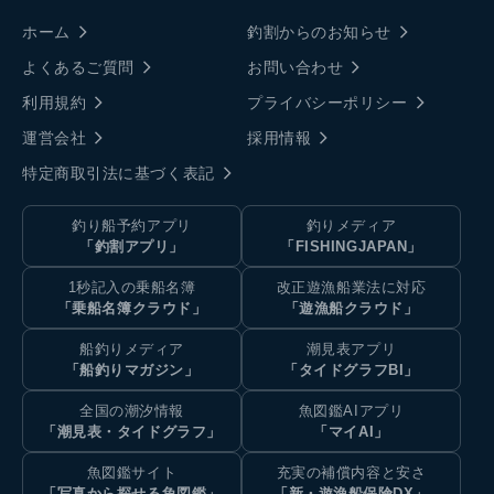
ホーム
釣割からのお知らせ
よくあるご質問
お問い合わせ
利用規約
プライバシーポリシー
運営会社
採用情報
特定商取引法に基づく表記
釣り船予約アプリ
釣りメディア
「釣割アプリ」
「FISHINGJAPAN」
1秒記入の乗船名簿
改正遊漁船業法に対応
「乗船名簿クラウド」
「遊漁船クラウド」
船釣りメディア
潮見表アプリ
「船釣りマガジン」
「タイドグラフBI」
全国の潮汐情報
魚図鑑AIアプリ
「潮見表・タイドグラフ」
「マイAI」
魚図鑑サイト
充実の補償内容と安さ
「写真から探せる魚図鑑」
「新・遊漁船保険DX」