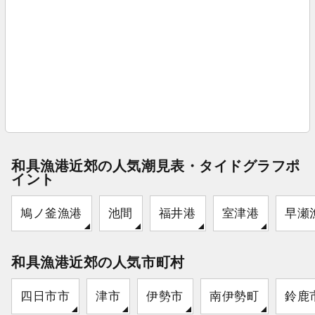
和具漁港近郊の人気潮見表・タイドグラフポ
イント
鳩ノ釜漁港
池間
福井港
室津港
早瀬
和具漁港近郊の人気市町村
四日市市
津市
伊勢市
南伊勢町
鈴鹿