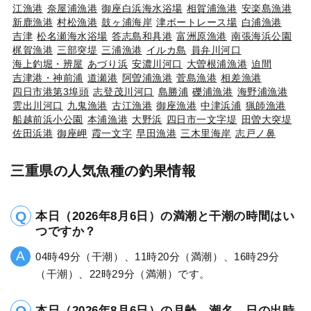
江漁港
奈屋浦漁港
御座白浜海水浴場
相賀浦漁港
安楽島漁港
新鹿漁港
村松漁港
鼓ヶ浦海岸
津ボートレース場
白浦漁港
吉津
松名瀬海水浴場
答志島和具港
富洲原漁港
南張海浜公園
梶賀漁港
三部突堤
三浦漁港
イルカ島
員弁川河口
海上釣堀・辨屋
あづり浜
安濃川河口
大曽根浦漁港
迫間
吉津港・神前浦
道瀬港
阿曽浦漁港
菅島漁港
相差漁港
四日市港第3埠頭
志登茂川河口
島勝浦
礫浦漁港
海野浦漁港
雲出川河口
九鬼漁港
古江漁港
御座漁港
中津浜浦
猟師漁港
船越前浜小公園
本浦漁港
大野浜
四日市一文字堤
田曽大突堤
佐田浜港
御座岬
霞一文字
早田漁港
三木里海岸
志戸ノ鼻
三重県の人気魚種の釣果情報
本日（2026年8月6日）の満潮と干潮の時間はい
つですか？
04時49分（干潮）、11時20分（満潮）、16時29分
（干潮）、22時29分（満潮）です。
本日（2026年8月6日）の月齢、潮名、日の出時