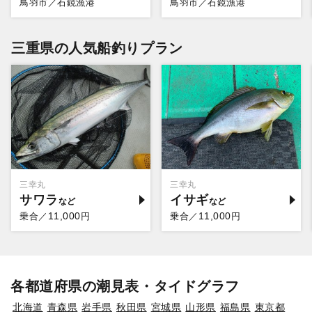
鳥羽市／石鏡漁港
鳥羽市／石鏡漁港
三重県の人気船釣りプラン
三幸丸
三幸丸
サワラ
イサギ
11,000
11,000
乗合／
円
乗合／
円
各都道府県の潮見表・タイドグラフ
北海道
青森県
岩手県
秋田県
宮城県
山形県
福島県
東京都