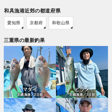
和具漁港近郊の都道府県
愛知県
京都府
和歌山県
三重県の最新釣果
マダイ
ヒラメ
2
3
石鏡漁港／
日前
石鏡漁港／
日前