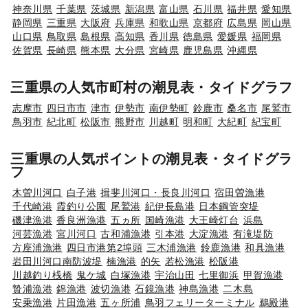
神奈川県
千葉県
茨城県
新潟県
富山県
石川県
福井県
愛知県
静岡県
三重県
大阪府
兵庫県
和歌山県
京都府
広島県
岡山県
山口県
鳥取県
島根県
高知県
香川県
徳島県
愛媛県
福岡県
佐賀県
長崎県
熊本県
大分県
宮崎県
鹿児島県
沖縄県
三重県の人気市町村の潮見表・タイドグラフ
志摩市
四日市市
津市
伊勢市
南伊勢町
鈴鹿市
桑名市
尾鷲市
鳥羽市
紀北町
松阪市
熊野市
川越町
明和町
大紀町
紀宝町
三重県の人気ポイントの潮見表・タイドグラ
フ
木曽川河口
白子港
揖斐川河口・長良川河口
宿田曽漁港
千代崎港
霞釣り公園
尾鷲港
紀伊長島港
日本鋼管突堤
磯津漁港
香良洲漁港
五ヵ所
国崎漁港
大王崎灯台
浜島
河芸漁港
宮川河口
古和浦漁港
引本港
大淀漁港
有滝堤防
方座浦漁港
四日市港第2埠頭
三木浦漁港
鈴鹿漁港
和具漁港
岩田川河口南防波堤
楠漁港
的矢
若松漁港
松阪港
川越釣り桟橋
鬼ケ城
白塚漁港
宇治山田
七里御浜
甲賀漁港
贄浦漁港
錦漁港
波切漁港
石鏡漁港
神島漁港
二木島
安乗漁港
片田漁港
五ヶ所浦
鳥羽フェリーターミナル
鵜殿港