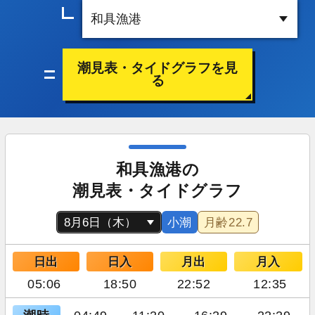
潮見表・タイドグラフを見
る
和具漁港の
潮見表・タイドグラフ
小潮
月齢
22.7
日出
日入
月出
月入
05:06
18:50
22:52
12:35