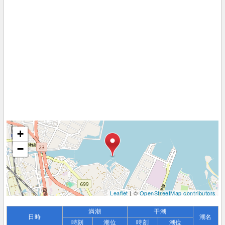
+
−
Leaflet
| ©
OpenStreetMap contributors
満潮
干潮
日時
潮名
時刻
潮位
時刻
潮位