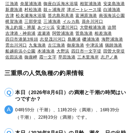
江漁港
奈屋浦漁港
御座白浜海水浴場
相賀浦漁港
安楽島漁港
新鹿漁港
村松漁港
鼓ヶ浦海岸
津ボートレース場
白浦漁港
吉津
松名瀬海水浴場
答志島和具港
富洲原漁港
南張海浜公園
梶賀漁港
三部突堤
三浦漁港
イルカ島
員弁川河口
海上釣堀・辨屋
あづり浜
安濃川河口
大曽根浦漁港
迫間
吉津港・神前浦
道瀬港
阿曽浦漁港
菅島漁港
相差漁港
四日市港第3埠頭
志登茂川河口
島勝浦
礫浦漁港
海野浦漁港
雲出川河口
九鬼漁港
古江漁港
御座漁港
中津浜浦
猟師漁港
船越前浜小公園
本浦漁港
大野浜
四日市一文字堤
田曽大突堤
佐田浜港
御座岬
霞一文字
早田漁港
三木里海岸
志戸ノ鼻
三重県の人気魚種の釣果情報
本日（2026年8月6日）の満潮と干潮の時間はい
つですか？
04時59分（干潮）、11時20分（満潮）、16時39分
（干潮）、22時39分（満潮）です。
本日（2026年8月6日）の月齢、潮名、日の出時