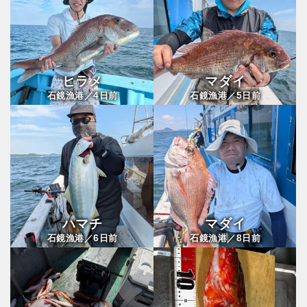
ヒラメ
マダイ
4
5
石鏡漁港／
日前
石鏡漁港／
日前
ハマチ
マダイ
6
8
石鏡漁港／
日前
石鏡漁港／
日前