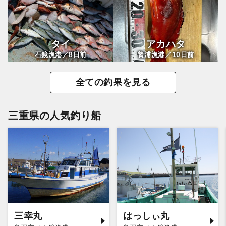
タイ
アカハタ
8
10
石鏡漁港／
日前
贄浦漁港／
日前
全ての釣果を見る
三重県の人気釣り船
三幸丸
はっしぃ丸