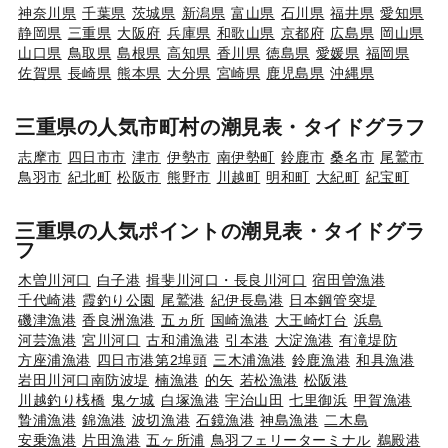
神奈川県
千葉県
茨城県
新潟県
富山県
石川県
福井県
愛知県
静岡県
三重県
大阪府
兵庫県
和歌山県
京都府
広島県
岡山県
山口県
鳥取県
島根県
高知県
香川県
徳島県
愛媛県
福岡県
佐賀県
長崎県
熊本県
大分県
宮崎県
鹿児島県
沖縄県
三重県の人気市町村の潮見表・タイドグラフ
志摩市
四日市市
津市
伊勢市
南伊勢町
鈴鹿市
桑名市
尾鷲市
鳥羽市
紀北町
松阪市
熊野市
川越町
明和町
大紀町
紀宝町
三重県の人気ポイントの潮見表・タイドグラ
フ
木曽川河口
白子港
揖斐川河口・長良川河口
宿田曽漁港
千代崎港
霞釣り公園
尾鷲港
紀伊長島港
日本鋼管突堤
磯津漁港
香良洲漁港
五ヵ所
国崎漁港
大王崎灯台
浜島
河芸漁港
宮川河口
古和浦漁港
引本港
大淀漁港
有滝堤防
方座浦漁港
四日市港第2埠頭
三木浦漁港
鈴鹿漁港
和具漁港
岩田川河口南防波堤
楠漁港
的矢
若松漁港
松阪港
川越釣り桟橋
鬼ケ城
白塚漁港
宇治山田
七里御浜
甲賀漁港
贄浦漁港
錦漁港
波切漁港
石鏡漁港
神島漁港
二木島
安乗漁港
片田漁港
五ヶ所浦
鳥羽フェリーターミナル
鵜殿港