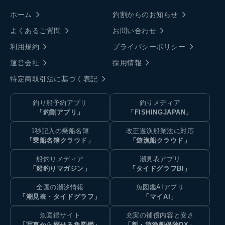
ホーム
釣割からのお知らせ
よくあるご質問
お問い合わせ
利用規約
プライバシーポリシー
運営会社
採用情報
特定商取引法に基づく表記
釣り船予約アプリ
釣りメディア
「釣割アプリ」
「FISHINGJAPAN」
1秒記入の乗船名簿
改正遊漁船業法に対応
「乗船名簿クラウド」
「遊漁船クラウド」
船釣りメディア
潮見表アプリ
「船釣りマガジン」
「タイドグラフBI」
全国の潮汐情報
魚図鑑AIアプリ
「潮見表・タイドグラフ」
「マイAI」
魚図鑑サイト
充実の補償内容と安さ
「写真から探せる魚図鑑」
「新・遊漁船保険DX」