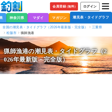
会員登録
ログイン
（無料）
潮見表・タイドグラフ
果
神奈川県
マダイ
マガジン
全国の潮見表・タイドグラフ（2026年最新版・完全版）
三重県
松阪市
猟師漁港
猟師漁港の潮見表
・タイドグラフ（2
026年最新版・完全版）