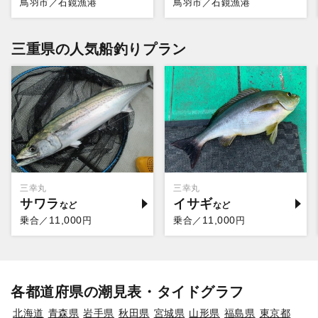
鳥羽市／石鏡漁港
鳥羽市／石鏡漁港
三重県の人気船釣りプラン
三幸丸
三幸丸
サワラ
イサギ
11,000
11,000
乗合／
円
乗合／
円
各都道府県の潮見表・タイドグラフ
北海道
青森県
岩手県
秋田県
宮城県
山形県
福島県
東京都