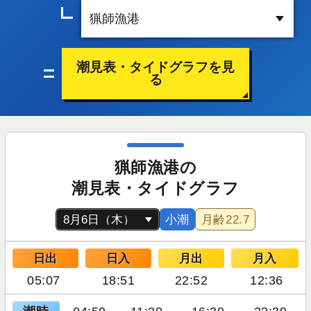
潮見表・タイドグラフを見
る
猟師漁港の
潮見表・タイドグラフ
小潮
月齢
22.7
日出
日入
月出
月入
05:07
18:51
22:52
12:36