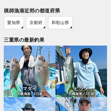
猟師漁港近郊の都道府県
愛知県
京都府
和歌山県
三重県の最新釣果
マダイ
ヒラメ
2
3
石鏡漁港／
日前
石鏡漁港／
日前