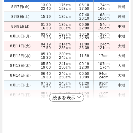
13:00
176cm
06:10
74cm
8月7日(金)
長潮
23:40
193cm
17:50
148cm
07:40
68cm
8月8日(土)
15:19
185cm
若潮
20:10
158cm
01:29
189cm
09:09
54cm
8月9日(日)
中潮
16:30
203cm
22:00
150cm
03:00
198cm
10:19
38cm
8月10日(月)
中潮
17:20
221cm
22:59
136cm
04:19
214cm
11:00
24cm
8月11日(火)
大潮
17:59
235cm
23:39
121cm
05:10
230cm
8月12日(水)
11:59
17cm
大潮
18:30
245cm
05:59
241cm
00:19
107cm
8月13日(木)
大潮
19:00
250cm
12:30
17cm
06:40
246cm
00:50
94cm
8月14日(金)
大潮
19:30
250cm
13:09
24cm
07:20
245cm
01:20
83cm
8月15日(土)
中潮
19:59
247cm
13:40
38cm
08:00
237cm
01:59
76cm
8月16日(日)
中潮
20:20
240cm
14:19
56cm
続きを表示