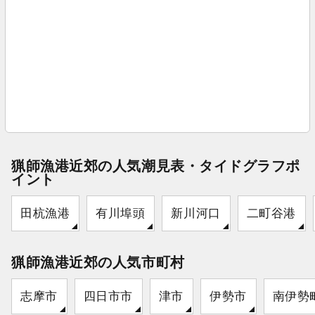
猟師漁港近郊の人気潮見表・タイドグラフポ
イント
田杭漁港
有川埠頭
新川河口
二町谷港
猟師漁港近郊の人気市町村
志摩市
四日市市
津市
伊勢市
南伊勢