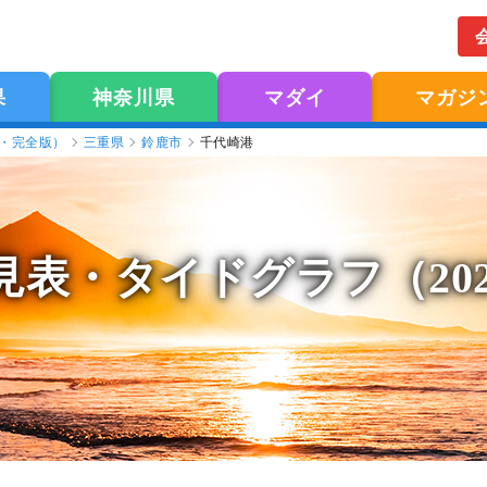
果
神奈川県
マダイ
マガジ
版・完全版）
三重県
鈴鹿市
千代崎港
見表
・タイドグラフ（20