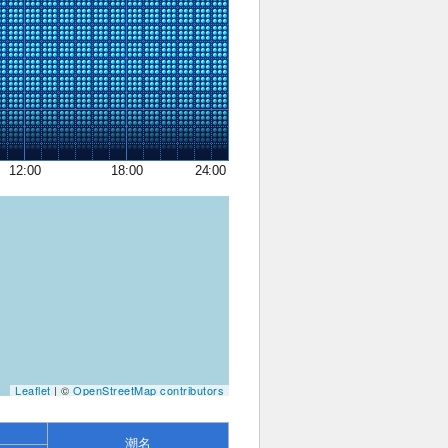
12:00
18:00
24:00
Leaflet
| ©
OpenStreetMap contributors
潮名