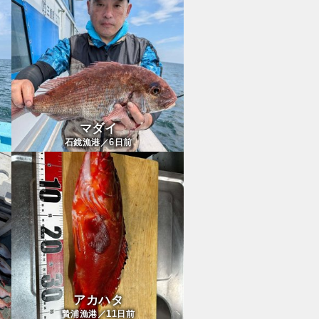
マダイ
6
石鏡漁港／
日前
アカハタ
11
贄浦漁港／
日前