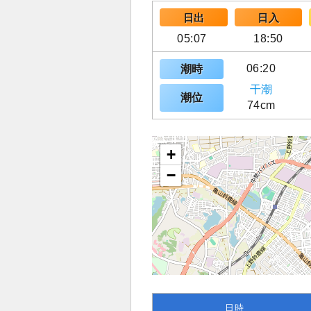
日出
日入
05:07
18:50
06:20
潮時
干潮
潮位
74cm
+
−
日時