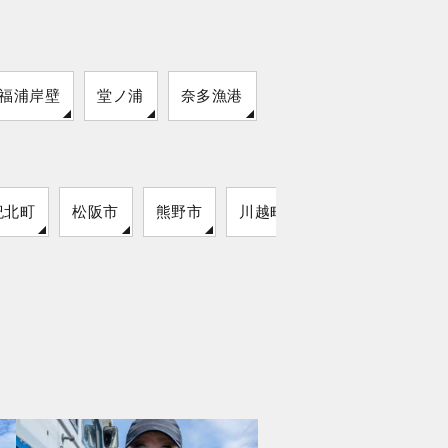
福浦岸壁
堂ノ浦
奈多漁港
紀北町
松阪市
熊野市
川越町
明和町
大紀