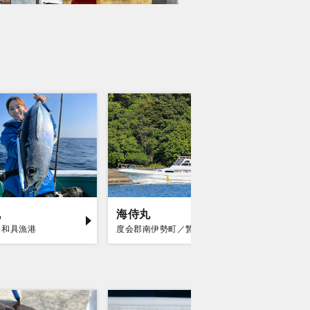
丸
海侍丸
大忠丸
／和具漁港
度会郡南伊勢町／贄浦漁港
志摩市／和