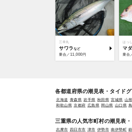
三幸丸
はっ
サワラ
マ
11,000
乗合／
円
乗合
各都道府県の潮見表・タイドグ
北海道
青森県
岩手県
秋田県
宮城県
山
和歌山県
京都府
広島県
岡山県
山口県
三重県の人気市町村の潮見表・
志摩市
四日市市
津市
伊勢市
南伊勢町