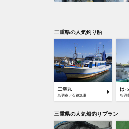
三重県の人気釣り船
三幸丸
は
鳥羽市／石鏡漁港
鳥羽
三重県の人気船釣りプラン