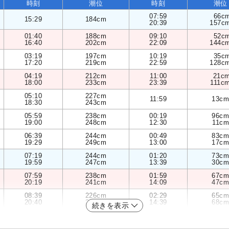
時刻
潮位
時刻
潮位
07:59
66c
15:29
184cm
20:39
157c
01:40
188cm
09:10
52c
16:40
202cm
22:09
144c
03:19
197cm
10:19
35c
17:20
219cm
22:59
128c
04:19
212cm
11:00
21c
18:00
233cm
23:39
111c
05:10
227cm
11:59
13cm
18:30
243cm
05:59
238cm
00:19
96cm
19:00
248cm
12:30
11cm
06:39
244cm
00:49
83cm
19:29
249cm
13:00
17cm
07:19
244cm
01:20
73cm
19:59
247cm
13:39
30cm
07:59
238cm
01:59
67cm
20:19
241cm
14:09
47cm
08:39
226cm
02:29
65cm
20:40
233cm
14:39
68cm
続きを表示