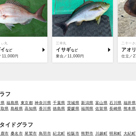
しぃ丸
三幸丸
二十一さ
ダイ
イサギ
アオ
11,000
11,000
2
／
円
乗合／
円
仕立／
ラフ
形県
福島県
東京都
神奈川県
千葉県
茨城県
新潟県
富山県
石川県
福井県
鳥取県
島根県
高知県
香川県
徳島県
愛媛県
福岡県
佐賀県
長崎県
熊本県
タイドグラフ
鈴鹿市
桑名市
尾鷲市
鳥羽市
紀北町
松阪市
熊野市
川越町
明和町
大紀町