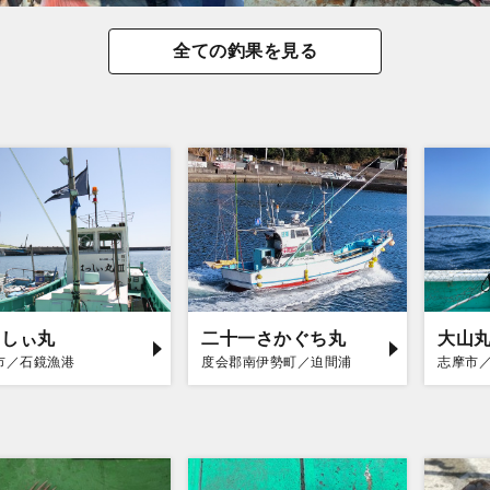
全ての釣果を見る
っしぃ丸
二十一さかぐち丸
大山
市／石鏡漁港
度会郡南伊勢町／迫間浦
志摩市