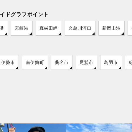
イドグラフポイント
港
宮崎港
真栄田岬
久慈川河口
新岡山港
伊勢市
南伊勢町
桑名市
尾鷲市
鳥羽市