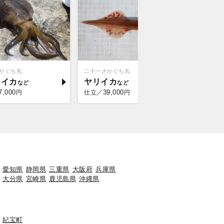
かぐち丸
二十一さかぐち丸
はっしぃ丸
リイカ
ヤリイカ
マダイ
7,000
39,000
12,
円
仕立／
円
乗合／
愛知県
静岡県
三重県
大阪府
兵庫県
大分県
宮崎県
鹿児島県
沖縄県
紀宝町