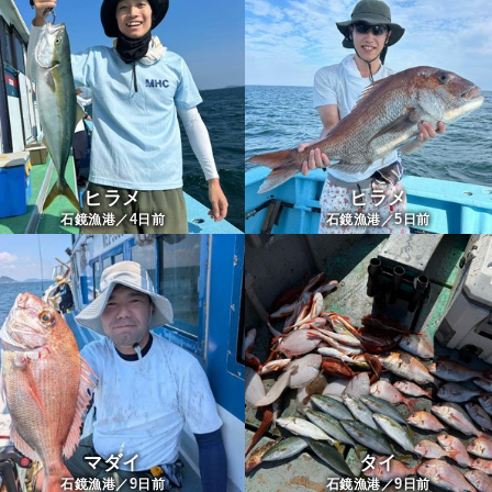
ヒラメ
ヒラメ
4
5
石鏡漁港／
日前
石鏡漁港／
日前
マダイ
タイ
9
9
石鏡漁港／
日前
石鏡漁港／
日前