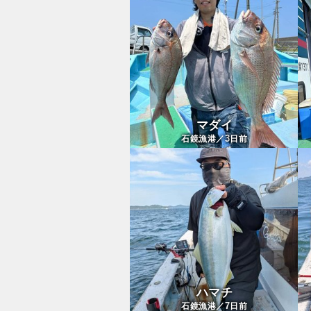
マダイ
3
石鏡漁港／
日前
ハマチ
7
石鏡漁港／
日前