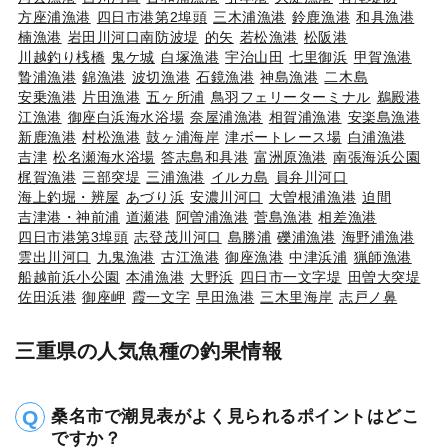
方座浦漁港
四日市港第2埠頭
三木浦漁港
鈴鹿漁港
和具漁港
楠漁港
岩田川河口南防波堤
的矢
若松漁港
松阪港
川越釣り桟橋
鬼ケ城
白塚漁港
宇治山田
七里御浜
甲賀漁港
贄浦漁港
錦漁港
波切漁港
石鏡漁港
神島漁港
二木島
安乗漁港
片田漁港
五ヶ所浦
鳥羽フェリーターミナル
鵜殿港
江漁港
御座白浜海水浴場
奈屋浦漁港
相賀浦漁港
安楽島漁港
新鹿漁港
村松漁港
鼓ヶ浦海岸
津ボートレース場
白浦漁港
吉津
松名瀬海水浴場
答志島和具港
富洲原漁港
南張海浜公園
梶賀漁港
三部突堤
三浦漁港
イルカ島
員弁川河口
海上釣堀・辨屋
あづり浜
安濃川河口
大曽根浦漁港
迫間
吉津港・神前浦
道瀬港
阿曽浦漁港
菅島漁港
相差漁港
四日市港第3埠頭
志登茂川河口
島勝浦
礫浦漁港
海野浦漁港
雲出川河口
九鬼漁港
古江漁港
御座漁港
中津浜浦
猟師漁港
船越前浜小公園
本浦漁港
大野浜
四日市一文字堤
田曽大突堤
佐田浜港
御座岬
霞一文字
早田漁港
三木里海岸
志戸ノ鼻
三重県の人気魚種の釣果情報
桑名市で潮見表がよく見られるポイントはどこ
ですか？