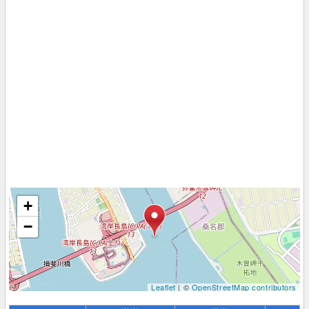
+
−
Leaflet
| ©
OpenStreetMap contributors