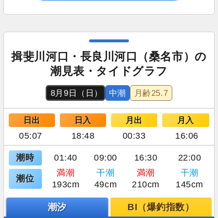
揖斐川河口・長良川河口（桑名市）の
潮見表・タイドグラフ
8月9日（日）
中潮
月齢
25.7
日出
日入
月出
月入
05:07
18:48
00:33
16:06
潮時
01:40
09:00
16:30
22:00
満潮
干潮
満潮
干潮
潮位
193cm
49cm
210cm
145cm
潮汐
BI（爆釣指数）