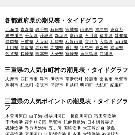
各都道府県の潮見表・タイドグラフ
北海道
青森県
岩手県
秋田県
宮城県
山形県
福島県
東京都
神奈川県
千葉県
茨城県
新潟県
富山県
石川県
福井県
愛知県
静岡県
三重県
大阪府
兵庫県
和歌山県
京都府
広島県
岡山県
山口県
鳥取県
島根県
高知県
香川県
徳島県
愛媛県
福岡県
佐賀県
長崎県
熊本県
大分県
宮崎県
鹿児島県
沖縄県
三重県の人気市町村の潮見表・タイドグラフ
志摩市
四日市市
津市
伊勢市
南伊勢町
鈴鹿市
桑名市
尾鷲市
鳥羽市
紀北町
松阪市
熊野市
川越町
明和町
大紀町
紀宝町
三重県の人気ポイントの潮見表・タイドグラ
フ
木曽川河口
白子港
揖斐川河口・長良川河口
宿田曽漁港
千代崎港
霞釣り公園
尾鷲港
紀伊長島港
日本鋼管突堤
磯津漁港
香良洲漁港
五ヵ所
国崎漁港
大王崎灯台
浜島
河芸漁港
宮川河口
古和浦漁港
引本港
大淀漁港
有滝堤防