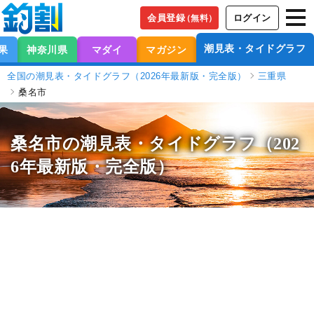
会員登録
ログイン
（無料）
潮見表・タイドグラフ
果
神奈川県
マダイ
マガジン
全国の潮見表・タイドグラフ（2026年最新版・完全版）
三重県
桑名市
桑名市の潮見表
・タイドグラフ（202
6年最新版・完全版）