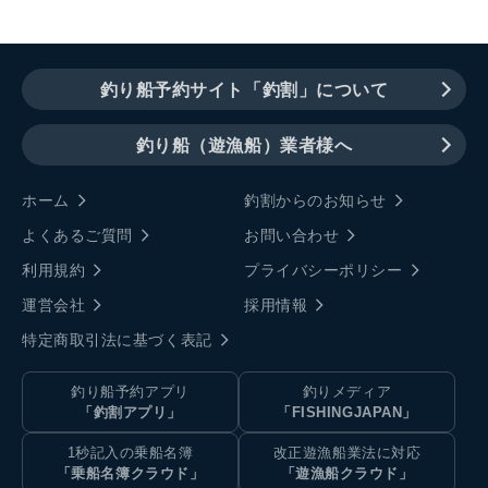
釣り船予約サイト「釣割」について
釣り船（遊漁船）業者様へ
ホーム
釣割からのお知らせ
よくあるご質問
お問い合わせ
利用規約
プライバシーポリシー
運営会社
採用情報
特定商取引法に基づく表記
釣り船予約アプリ
釣りメディア
「釣割アプリ」
「FISHINGJAPAN」
1秒記入の乗船名簿
改正遊漁船業法に対応
「乗船名簿クラウド」
「遊漁船クラウド」