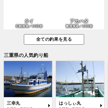
タイ
アカハタ
10
12
石鏡漁港／
日前
贄浦漁港／
日前
全ての釣果を見る
三重県の人気釣り船
三幸丸
はっしぃ丸