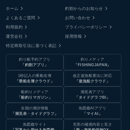
ホーム
釣割からのお知らせ
よくあるご質問
お問い合わせ
利用規約
プライバシーポリシー
運営会社
採用情報
特定商取引法に基づく表記
釣り船予約アプリ
釣りメディア
「釣割アプリ」
「FISHINGJAPAN」
1秒記入の乗船名簿
改正遊漁船業法に対応
「乗船名簿クラウド」
「遊漁船クラウド」
船釣りメディア
潮見表アプリ
「船釣りマガジン」
「タイドグラフBI」
全国の潮汐情報
魚図鑑AIアプリ
「潮見表・タイドグラフ」
「マイAI」
魚図鑑サイト
充実の補償内容と安さ
「写真から探せる魚図鑑」
「新・遊漁船保険DX」