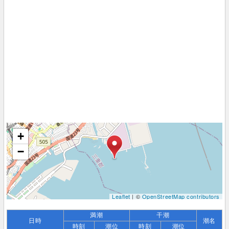
+
−
Leaflet
| ©
OpenStreetMap contributors
満潮
干潮
日時
潮名
時刻
潮位
時刻
潮位