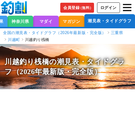
会員登録
ログイン
（無料）
潮見表・タイドグラフ
果
神奈川県
マダイ
マガジン
全国の潮見表・タイドグラフ（2026年最新版・完全版）
三重県
川越町
川越釣り桟橋
川越釣り桟橋の潮見表
・タイドグラ
フ（2026年最新版・完全版）