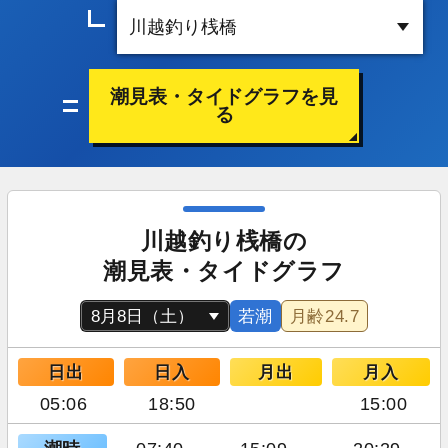
潮見表・タイドグラフを見
る
川越釣り桟橋の
潮見表・タイドグラフ
若潮
月齢
24.7
日出
日入
月出
月入
05:06
18:50
15:00