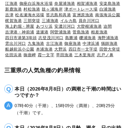
江漁港
御座白浜海水浴場
奈屋浦漁港
相賀浦漁港
安楽島漁港
新鹿漁港
村松漁港
鼓ヶ浦海岸
津ボートレース場
白浦漁港
吉津
松名瀬海水浴場
答志島和具港
富洲原漁港
南張海浜公園
梶賀漁港
三部突堤
三浦漁港
イルカ島
員弁川河口
海上釣堀・辨屋
あづり浜
安濃川河口
大曽根浦漁港
迫間
吉津港・神前浦
道瀬港
阿曽浦漁港
菅島漁港
相差漁港
四日市港第3埠頭
志登茂川河口
島勝浦
礫浦漁港
海野浦漁港
雲出川河口
九鬼漁港
古江漁港
御座漁港
中津浜浦
猟師漁港
船越前浜小公園
本浦漁港
大野浜
四日市一文字堤
田曽大突堤
佐田浜港
御座岬
霞一文字
早田漁港
三木里海岸
志戸ノ鼻
三重県の人気魚種の釣果情報
本日（2026年8月8日）の満潮と干潮の時間はい
つですか？
07時40分（干潮）、15時09分（満潮）、20時29分
（干潮）です。
本日（2026年8月8日）の月齢、潮名、日の出時