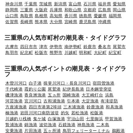
神奈川県
千葉県
茨城県
新潟県
富山県
石川県
福井県
愛知県
静岡県
三重県
大阪府
兵庫県
和歌山県
京都府
広島県
岡山県
山口県
鳥取県
島根県
高知県
香川県
徳島県
愛媛県
福岡県
佐賀県
長崎県
熊本県
大分県
宮崎県
鹿児島県
沖縄県
三重県の人気市町村の潮見表・タイドグラフ
志摩市
四日市市
津市
伊勢市
南伊勢町
鈴鹿市
桑名市
尾鷲市
鳥羽市
紀北町
松阪市
熊野市
川越町
明和町
大紀町
紀宝町
三重県の人気ポイントの潮見表・タイドグラ
フ
木曽川河口
白子港
揖斐川河口・長良川河口
宿田曽漁港
千代崎港
霞釣り公園
尾鷲港
紀伊長島港
日本鋼管突堤
磯津漁港
香良洲漁港
五ヵ所
国崎漁港
大王崎灯台
浜島
河芸漁港
宮川河口
古和浦漁港
引本港
大淀漁港
有滝堤防
方座浦漁港
四日市港第2埠頭
三木浦漁港
鈴鹿漁港
和具漁港
楠漁港
岩田川河口南防波堤
的矢
若松漁港
松阪港
川越釣り桟橋
鬼ケ城
白塚漁港
宇治山田
七里御浜
甲賀漁港
贄浦漁港
錦漁港
波切漁港
石鏡漁港
神島漁港
二木島
安乗漁港
片田漁港
五ヶ所浦
鳥羽フェリーターミナル
鵜殿港