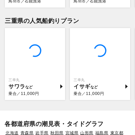
鳥羽市／石鏡漁港
鳥羽市／石鏡漁港
三重県の人気船釣りプラン
三幸丸
三幸丸
サワラ
イサギ
11,000
11,000
乗合／
円
乗合／
円
各都道府県の潮見表・タイドグラフ
北海道
青森県
岩手県
秋田県
宮城県
山形県
福島県
東京都