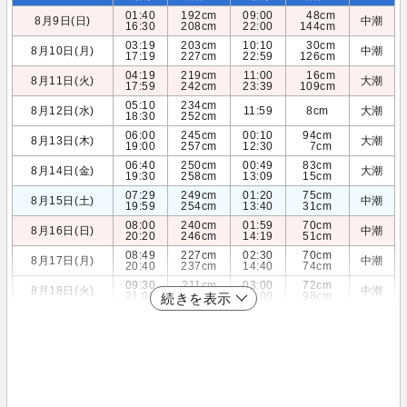
01:40
192cm
09:00
48cm
8月9日(日)
中潮
16:30
208cm
22:00
144cm
03:19
203cm
10:10
30cm
8月10日(月)
中潮
17:19
227cm
22:59
126cm
04:19
219cm
11:00
16cm
8月11日(火)
大潮
17:59
242cm
23:39
109cm
05:10
234cm
8月12日(水)
11:59
8cm
大潮
18:30
252cm
06:00
245cm
00:10
94cm
8月13日(木)
大潮
19:00
257cm
12:30
7cm
06:40
250cm
00:49
83cm
8月14日(金)
大潮
19:30
258cm
13:09
15cm
07:29
249cm
01:20
75cm
8月15日(土)
中潮
19:59
254cm
13:40
31cm
08:00
240cm
01:59
70cm
8月16日(日)
中潮
20:20
246cm
14:19
51cm
08:49
227cm
02:30
70cm
8月17日(月)
中潮
20:40
237cm
14:40
74cm
09:30
211cm
03:00
72cm
8月18日(火)
中潮
21:00
226cm
15:00
98cm
続きを表示