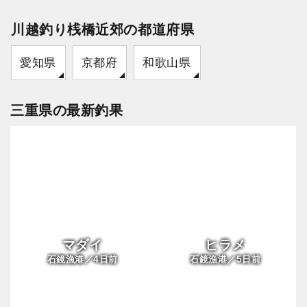
川越釣り桟橋近郊の都道府県
愛知県
京都府
和歌山県
三重県の最新釣果
マダイ
ヒラメ
4
5
石鏡漁港／
日前
石鏡漁港／
日前