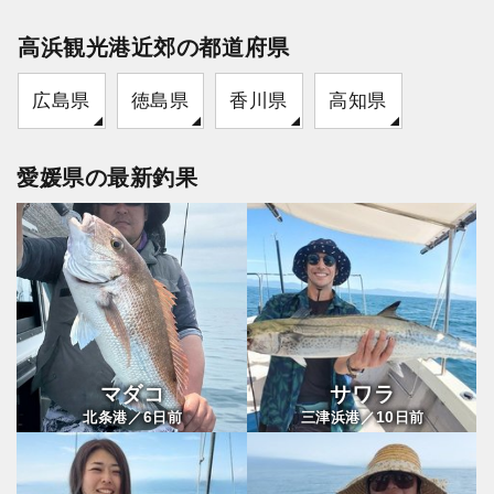
高浜観光港近郊の都道府県
広島県
徳島県
香川県
高知県
愛媛県の最新釣果
マダコ
サワラ
6
10
北条港／
日前
三津浜港／
日前