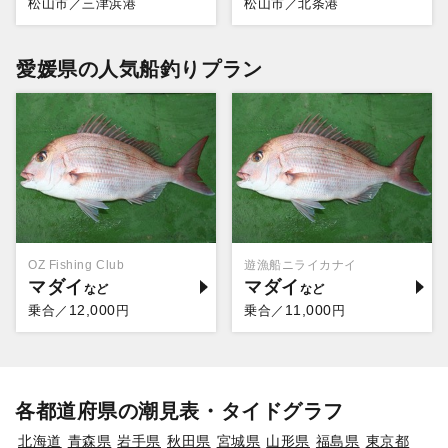
松山市／三津浜港
松山市／北条港
愛媛県の人気船釣りプラン
OZ Fishing Club
遊漁船ニライカナイ
マダイ
マダイ
12,000
11,000
乗合／
円
乗合／
円
各都道府県の潮見表・タイドグラフ
北海道
青森県
岩手県
秋田県
宮城県
山形県
福島県
東京都