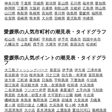
神奈川県
千葉県
茨城県
新潟県
富山県
石川県
福井県
愛知県
静岡県
三重県
大阪府
兵庫県
和歌山県
京都府
広島県
岡山県
山口県
鳥取県
島根県
高知県
香川県
徳島県
愛媛県
福岡県
佐賀県
長崎県
熊本県
大分県
宮崎県
鹿児島県
沖縄県
愛媛県の人気市町村の潮見表・タイドグラフ
松山市
今治市
愛南町
宇和島市
伊予市
西条市
四国中央市
八幡浜市
上島町
西予市
大洲市
伊方町
新居浜市
松前町
愛媛県の人気ポイントの潮見表・タイドグラ
フ
大三島フィッシングパーク
新居浜
伊予港
伊方港
三津外港
長浜新港
中泊
桜井漁港
川之江港
伯方島・有津港
富田新港
波方港
三机港
森漁港
日振島
宇和島港
下灘漁港
今治港
堀江漁港
高浜観光港
大島・友浦漁港
松前港
大浜漁港
二名津漁港
フジボウ岸壁
西条港
鼻栗瀬戸
土手内港
弓削港
興居島
北条港・砂置き場
大可賀釣り公園
柏崎
今出港
磯崎漁港
来島港
亀岡漁港
三崎港
岩城港
大良漁港
天嶬鼻
麦ヶ浦
佐田の波止
八幡浜
大浜漁港
松ヶ崎
大角鼻
河原津海岸
大小浜
喜木津漁港
上灘漁港
重信川河口
蕪崎漁港