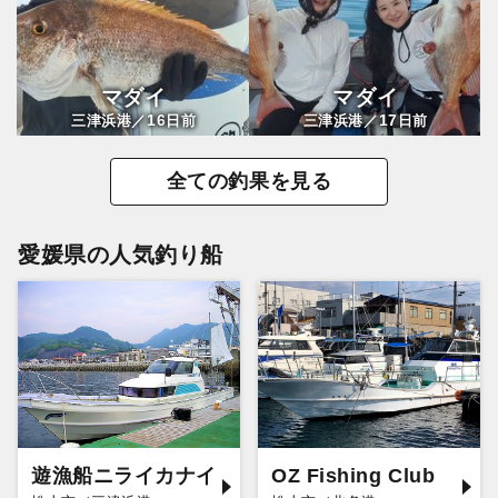
マダイ
マダイ
16
17
三津浜港／
日前
三津浜港／
日前
全ての釣果を見る
愛媛県の人気釣り船
遊漁船ニライカナイ
OZ Fishing Club