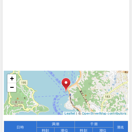
+
−
Leaflet
| ©
OpenStreetMap contributors
満潮
干潮
日時
潮名
時刻
潮位
時刻
潮位