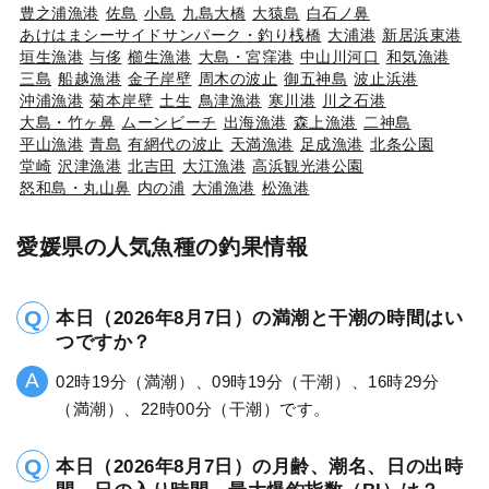
豊之浦漁港
佐島
小島
九島大橋
大猿島
白石ノ鼻
あけはまシーサイドサンパーク・釣り桟橋
大浦港
新居浜東港
垣生漁港
与侈
櫛生漁港
大島・宮窪港
中山川河口
和気漁港
三島
船越漁港
金子岸壁
周木の波止
御五神島
波止浜港
沖浦漁港
菊本岸壁
土生
鳥津漁港
寒川港
川之石港
大島・竹ヶ鼻
ムーンビーチ
出海漁港
森上漁港
二神島
平山漁港
青島
有網代の波止
天満漁港
足成漁港
北条公園
堂崎
沢津漁港
北吉田
大江漁港
高浜観光港公園
怒和島・丸山鼻
内の浦
大浦漁港
松漁港
愛媛県の人気魚種の釣果情報
本日（2026年8月7日）の満潮と干潮の時間はい
つですか？
02時19分（満潮）、09時19分（干潮）、16時29分
（満潮）、22時00分（干潮）です。
本日（2026年8月7日）の月齢、潮名、日の出時