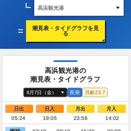
潮見表・タイドグラフを見
る
高浜観光港の
潮見表・タイドグラフ
長潮
月齢
23.7
日出
日入
月出
月入
05:24
19:05
23:56
14:02