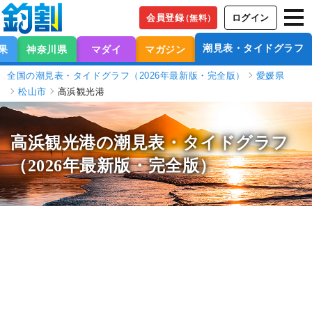
会員登録
ログイン
（無料）
潮見表・タイドグラフ
果
神奈川県
マダイ
マガジン
全国の潮見表・タイドグラフ（2026年最新版・完全版）
愛媛県
松山市
高浜観光港
高浜観光港の潮見表
・タイドグラフ
（2026年最新版・完全版）