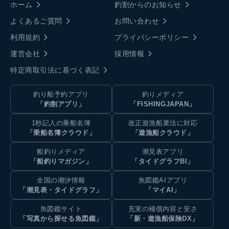
ホーム
釣割からのお知らせ
よくあるご質問
お問い合わせ
利用規約
プライバシーポリシー
運営会社
採用情報
特定商取引法に基づく表記
釣り船予約アプリ
釣りメディア
「釣割アプリ」
「FISHINGJAPAN」
1秒記入の乗船名簿
改正遊漁船業法に対応
「乗船名簿クラウド」
「遊漁船クラウド」
船釣りメディア
潮見表アプリ
「船釣りマガジン」
「タイドグラフBI」
全国の潮汐情報
魚図鑑AIアプリ
「潮見表・タイドグラフ」
「マイAI」
魚図鑑サイト
充実の補償内容と安さ
「写真から探せる魚図鑑」
「新・遊漁船保険DX」