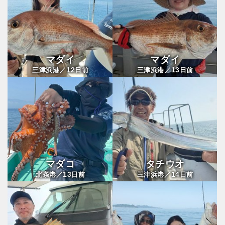
マダイ
マダイ
12
13
三津浜港／
日前
三津浜港／
日前
マダコ
タチウオ
13
14
北条港／
日前
三津浜港／
日前