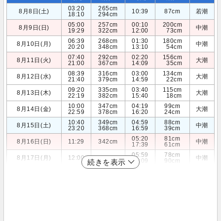
03:20
265cm
8月8日(土)
10:39
87cm
若潮
18:10
294cm
05:00
257cm
00:10
200cm
8月9日(日)
中潮
19:29
322cm
12:00
73cm
06:39
268cm
01:30
180cm
8月10日(月)
中潮
20:20
348cm
13:10
54cm
07:40
292cm
02:20
156cm
8月11日(火)
大潮
21:00
367cm
14:09
35cm
08:39
316cm
03:00
134cm
8月12日(水)
大潮
21:40
379cm
14:59
22cm
09:20
335cm
03:40
115cm
8月13日(木)
大潮
22:19
382cm
15:40
18cm
10:00
347cm
04:19
99cm
8月14日(金)
大潮
22:59
378cm
16:20
24cm
10:40
349cm
04:59
88cm
8月15日(土)
中潮
23:20
368cm
16:59
39cm
05:20
81cm
8月16日(日)
11:29
342cm
中潮
17:39
61cm
05:59
78cm
8月17日(月)
12:00
327cm
中潮
18:09
90cm
続きを表示