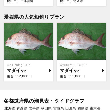
松山市／三津浜港
松山市／北条港
愛媛県の人気船釣りプラン
OZ Fishing Club
遊漁船ニライカナイ
マダイ
マダイ
12,000
11,000
乗合／
円
乗合／
円
各都道府県の潮見表・タイドグラフ
北海道
青森県
岩手県
秋田県
宮城県
山形県
福島県
東京都