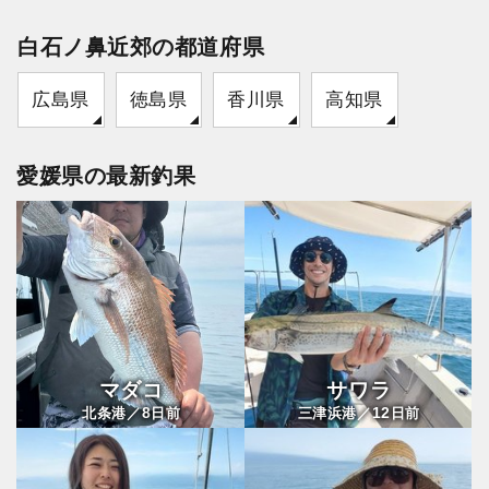
白石ノ鼻近郊の都道府県
広島県
徳島県
香川県
高知県
愛媛県の最新釣果
マダコ
サワラ
8
12
北条港／
日前
三津浜港／
日前