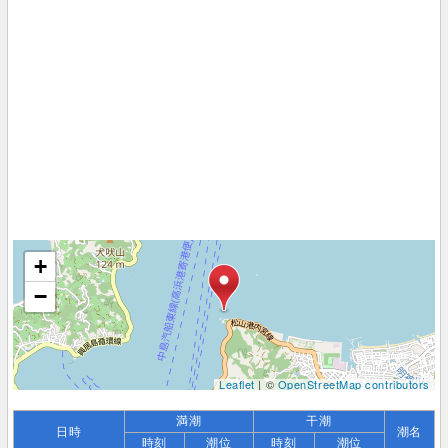
+
−
Leaflet
| ©
OpenStreetMap contributors
満潮
干潮
日時
潮名
時刻
潮位
時刻
潮位