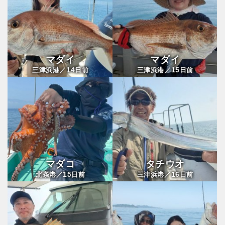
マダイ
マダイ
14
15
三津浜港／
日前
三津浜港／
日前
マダコ
タチウオ
15
16
北条港／
日前
三津浜港／
日前