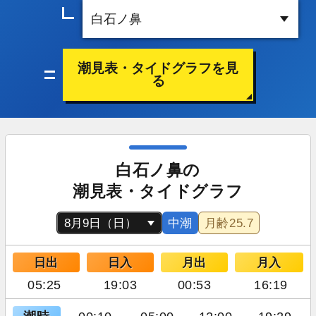
潮見表・タイドグラフを見
る
白石ノ鼻の
潮見表・タイドグラフ
中潮
月齢
25.7
日出
日入
月出
月入
05:25
19:03
00:53
16:19