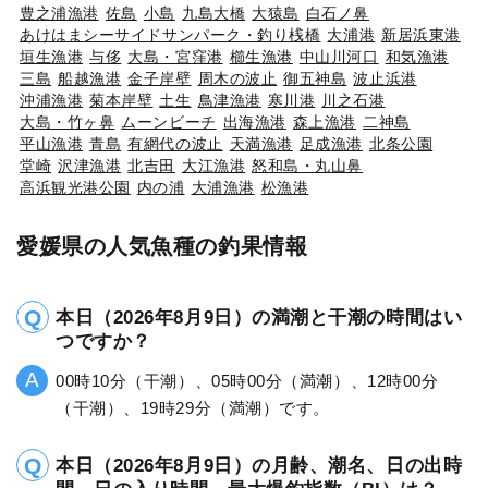
豊之浦漁港
佐島
小島
九島大橋
大猿島
白石ノ鼻
あけはまシーサイドサンパーク・釣り桟橋
大浦港
新居浜東港
垣生漁港
与侈
大島・宮窪港
櫛生漁港
中山川河口
和気漁港
三島
船越漁港
金子岸壁
周木の波止
御五神島
波止浜港
沖浦漁港
菊本岸壁
土生
鳥津漁港
寒川港
川之石港
大島・竹ヶ鼻
ムーンビーチ
出海漁港
森上漁港
二神島
平山漁港
青島
有網代の波止
天満漁港
足成漁港
北条公園
堂崎
沢津漁港
北吉田
大江漁港
怒和島・丸山鼻
高浜観光港公園
内の浦
大浦漁港
松漁港
愛媛県の人気魚種の釣果情報
本日（2026年8月9日）の満潮と干潮の時間はい
つですか？
00時10分（干潮）、05時00分（満潮）、12時00分
（干潮）、19時29分（満潮）です。
本日（2026年8月9日）の月齢、潮名、日の出時