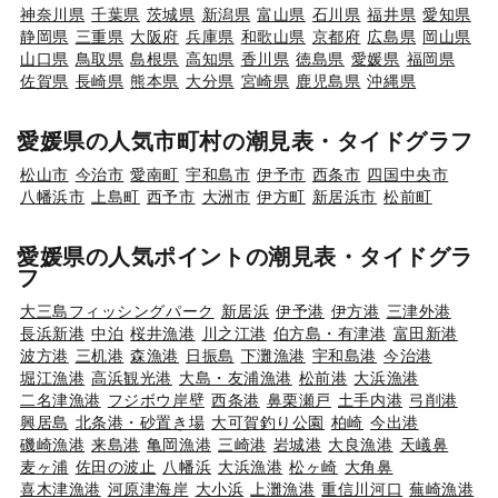
神奈川県
千葉県
茨城県
新潟県
富山県
石川県
福井県
愛知県
静岡県
三重県
大阪府
兵庫県
和歌山県
京都府
広島県
岡山県
山口県
鳥取県
島根県
高知県
香川県
徳島県
愛媛県
福岡県
佐賀県
長崎県
熊本県
大分県
宮崎県
鹿児島県
沖縄県
愛媛県の人気市町村の潮見表・タイドグラフ
松山市
今治市
愛南町
宇和島市
伊予市
西条市
四国中央市
八幡浜市
上島町
西予市
大洲市
伊方町
新居浜市
松前町
愛媛県の人気ポイントの潮見表・タイドグラ
フ
大三島フィッシングパーク
新居浜
伊予港
伊方港
三津外港
長浜新港
中泊
桜井漁港
川之江港
伯方島・有津港
富田新港
波方港
三机港
森漁港
日振島
下灘漁港
宇和島港
今治港
堀江漁港
高浜観光港
大島・友浦漁港
松前港
大浜漁港
二名津漁港
フジボウ岸壁
西条港
鼻栗瀬戸
土手内港
弓削港
興居島
北条港・砂置き場
大可賀釣り公園
柏崎
今出港
磯崎漁港
来島港
亀岡漁港
三崎港
岩城港
大良漁港
天嶬鼻
麦ヶ浦
佐田の波止
八幡浜
大浜漁港
松ヶ崎
大角鼻
喜木津漁港
河原津海岸
大小浜
上灘漁港
重信川河口
蕪崎漁港