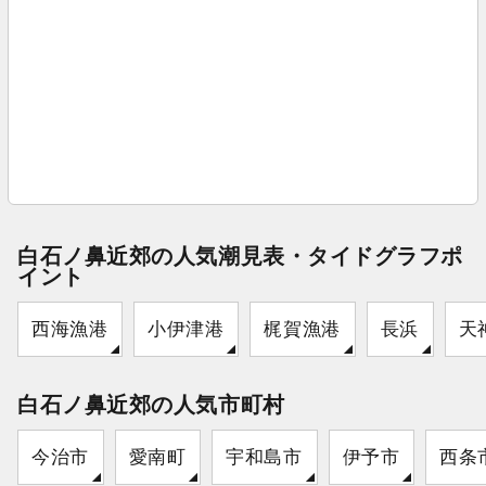
白石ノ鼻近郊の人気潮見表・タイドグラフポ
イント
西海漁港
小伊津港
梶賀漁港
長浜
天
白石ノ鼻近郊の人気市町村
今治市
愛南町
宇和島市
伊予市
西条