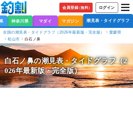
会員登録
ログイン
（無料）
潮見表・タイドグラフ
果
神奈川県
マダイ
マガジン
全国の潮見表・タイドグラフ（2026年最新版・完全版）
愛媛県
松山市
白石ノ鼻
白石ノ鼻の潮見表
・タイドグラフ（2
026年最新版・完全版）