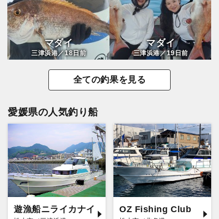
マダイ
マダイ
18
19
三津浜港／
日前
三津浜港／
日前
全ての釣果を見る
愛媛県の人気釣り船
遊漁船ニライカナイ
OZ Fishing Club