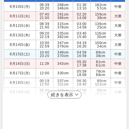
06:39
268cm
01:30
182cm
8月10日(月)
中潮
20:20
346cm
13:10
57cm
07:40
291cm
02:20
159cm
8月11日(火)
大潮
21:00
366cm
14:09
38cm
08:39
315cm
03:00
136cm
8月12日(水)
大潮
21:40
378cm
14:59
25cm
09:20
335cm
03:40
116cm
8月13日(木)
大潮
22:19
382cm
15:40
20cm
10:00
347cm
04:19
100cm
8月14日(金)
大潮
22:59
379cm
16:20
24cm
10:40
349cm
04:59
89cm
8月15日(土)
中潮
23:20
370cm
16:59
38cm
05:20
81cm
8月16日(日)
11:29
343cm
中潮
17:39
61cm
05:59
78cm
8月17日(月)
12:00
330cm
中潮
18:09
89cm
00:19
337cm
06:30
80cm
8月18日(火)
中潮
12:50
311cm
18:40
121cm
00:40
316cm
07:00
86cm
8月19日(水)
小潮
13:39
291cm
19:20
155cm
続きを表示