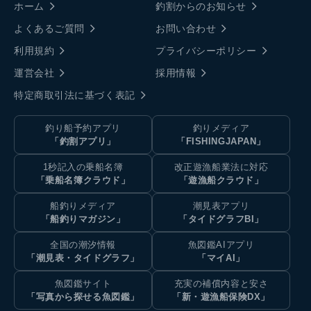
ホーム
釣割からのお知らせ
よくあるご質問
お問い合わせ
利用規約
プライバシーポリシー
運営会社
採用情報
特定商取引法に基づく表記
釣り船予約アプリ
釣りメディア
「釣割アプリ」
「FISHINGJAPAN」
1秒記入の乗船名簿
改正遊漁船業法に対応
「乗船名簿クラウド」
「遊漁船クラウド」
船釣りメディア
潮見表アプリ
「船釣りマガジン」
「タイドグラフBI」
全国の潮汐情報
魚図鑑AIアプリ
「潮見表・タイドグラフ」
「マイAI」
魚図鑑サイト
充実の補償内容と安さ
「写真から探せる魚図鑑」
「新・遊漁船保険DX」