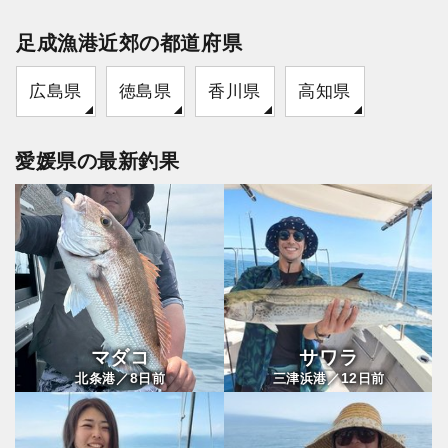
足成漁港近郊の都道府県
広島県
徳島県
香川県
高知県
愛媛県の最新釣果
マダコ
サワラ
8
12
北条港／
日前
三津浜港／
日前