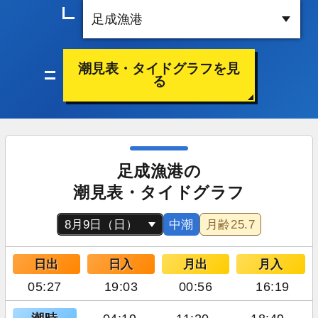
潮見表・タイドグラフを見
る
足成漁港の
潮見表・タイドグラフ
中潮
月齢
25.7
日出
日入
月出
月入
05:27
19:03
00:56
16:19