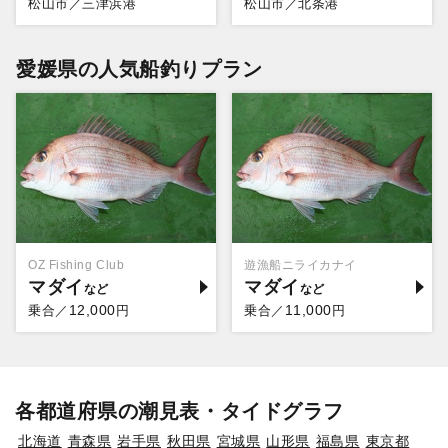
松山市／三津浜港
松山市／北条港
愛媛県の人気船釣りプラン
OZ Fishing Club
遊漁船ニライカナイ
マダイ
マダイ
12,000
11,000
乗合／
円
乗合／
円
各都道府県の潮見表・タイドグラフ
北海道
青森県
岩手県
秋田県
宮城県
山形県
福島県
東京都