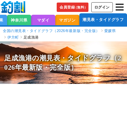
会員登録
ログイン
（無料）
潮見表・タイドグラフ
果
神奈川県
マダイ
マガジン
全国の潮見表・タイドグラフ（2026年最新版・完全版）
愛媛県
伊方町
足成漁港
足成漁港の潮見表
・タイドグラフ（2
026年最新版・完全版）