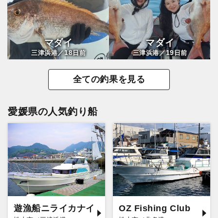
マダイ
マダイ
18
19
三津浜港／
日前
三津浜港／
日前
全ての釣果を見る
愛媛県の人気釣り船
遊漁船ニライカナイ
OZ Fishing Club