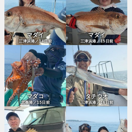
マダイ
マダイ
14
15
三津浜港／
日前
三津浜港／
日前
マダコ
タチウオ
15
16
北条港／
日前
三津浜港／
日前