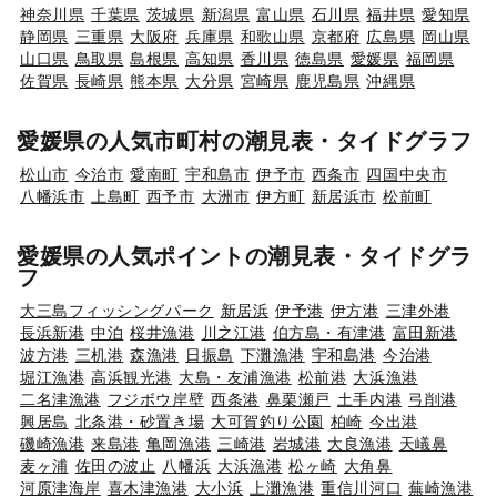
神奈川県
千葉県
茨城県
新潟県
富山県
石川県
福井県
愛知県
静岡県
三重県
大阪府
兵庫県
和歌山県
京都府
広島県
岡山県
山口県
鳥取県
島根県
高知県
香川県
徳島県
愛媛県
福岡県
佐賀県
長崎県
熊本県
大分県
宮崎県
鹿児島県
沖縄県
愛媛県の人気市町村の潮見表・タイドグラフ
松山市
今治市
愛南町
宇和島市
伊予市
西条市
四国中央市
八幡浜市
上島町
西予市
大洲市
伊方町
新居浜市
松前町
愛媛県の人気ポイントの潮見表・タイドグラ
フ
大三島フィッシングパーク
新居浜
伊予港
伊方港
三津外港
長浜新港
中泊
桜井漁港
川之江港
伯方島・有津港
富田新港
波方港
三机港
森漁港
日振島
下灘漁港
宇和島港
今治港
堀江漁港
高浜観光港
大島・友浦漁港
松前港
大浜漁港
二名津漁港
フジボウ岸壁
西条港
鼻栗瀬戸
土手内港
弓削港
興居島
北条港・砂置き場
大可賀釣り公園
柏崎
今出港
磯崎漁港
来島港
亀岡漁港
三崎港
岩城港
大良漁港
天嶬鼻
麦ヶ浦
佐田の波止
八幡浜
大浜漁港
松ヶ崎
大角鼻
河原津海岸
喜木津漁港
大小浜
上灘漁港
重信川河口
蕪崎漁港