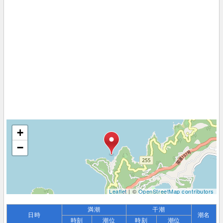
+
−
Leaflet
| ©
OpenStreetMap contributors
満潮
干潮
日時
潮名
時刻
潮位
時刻
潮位