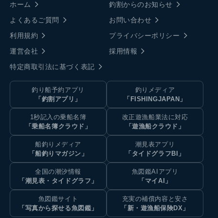
ホーム
釣割からのお知らせ
よくあるご質問
お問い合わせ
利用規約
プライバシーポリシー
運営会社
採用情報
特定商取引法に基づく表記
釣り船予約アプリ
釣りメディア
「釣割アプリ」
「FISHINGJAPAN」
1秒記入の乗船名簿
改正遊漁船業法に対応
「乗船名簿クラウド」
「遊漁船クラウド」
船釣りメディア
潮見表アプリ
「船釣りマガジン」
「タイドグラフBI」
全国の潮汐情報
魚図鑑AIアプリ
「潮見表・タイドグラフ」
「マイAI」
魚図鑑サイト
充実の補償内容と安さ
「写真から探せる魚図鑑」
「新・遊漁船保険DX」