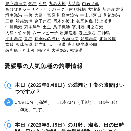
豊之浦漁港
佐島
小島
九島大橋
大猿島
白石ノ鼻
あけはまシーサイドサンパーク・釣り桟橋
大浦港
新居浜東港
垣生漁港
与侈
大島・宮窪港
櫛生漁港
中山川河口
和気漁港
三島
船越漁港
金子岸壁
周木の波止
御五神島
波止浜港
沖浦漁港
菊本岸壁
土生
鳥津漁港
寒川港
川之石港
大島・竹ヶ鼻
ムーンビーチ
出海漁港
森上漁港
二神島
平山漁港
青島
有網代の波止
天満漁港
足成漁港
北条公園
堂崎
沢津漁港
北吉田
大江漁港
高浜観光港公園
怒和島・丸山鼻
内の浦
大浦漁港
松漁港
愛媛県の人気魚種の釣果情報
本日（2026年8月9日）の満潮と干潮の時間はい
つですか？
04時19分（満潮）、11時20分（干潮）、18時49分
（満潮）です。
本日（2026年8月9日）の月齢、潮名、日の出時