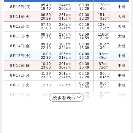
05:40
244cm
00:39
170cm
8月10日(月)
中潮
19:40
300cm
12:29
49cm
06:50
261cm
01:30
151cm
8月11日(火)
大潮
20:29
315cm
13:20
32cm
07:40
280cm
02:19
133cm
8月12日(水)
大潮
21:00
324cm
14:10
22cm
08:30
294cm
02:59
116cm
8月13日(木)
大潮
21:39
327cm
14:59
21cm
09:19
303cm
03:30
103cm
8月14日(金)
大潮
22:10
324cm
15:39
30cm
10:00
305cm
04:00
93cm
8月15日(土)
中潮
22:39
318cm
16:10
48cm
10:40
301cm
04:39
87cm
8月16日(日)
中潮
23:00
307cm
16:49
72cm
11:29
291cm
05:10
86cm
8月17日(月)
中潮
23:30
294cm
17:20
101cm
05:49
90cm
8月18日(火)
12:10
276cm
中潮
17:59
130cm
06:20
98cm
8月19日(水)
13:00
259cm
小潮
18:39
159cm
続きを表示