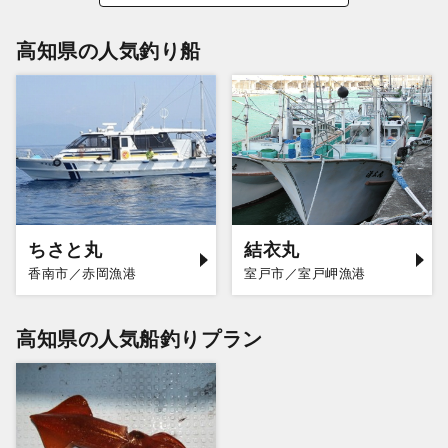
高知県の人気釣り船
ちさと丸
結衣丸
香南市／赤岡漁港
室戸市／室戸岬漁港
高知県の人気船釣りプラン