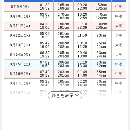
01:39
165cm
09:20
53cm
8月9日(日)
中潮
16:59
169cm
22:00
132cm
03:00
170cm
10:20
40cm
8月10日(月)
中潮
17:30
182cm
22:59
120cm
04:10
180cm
11:10
30cm
8月11日(火)
大潮
18:00
191cm
23:39
108cm
05:00
191cm
8月12日(水)
11:59
23cm
大潮
18:30
198cm
05:49
200cm
00:10
95cm
8月13日(木)
大潮
19:00
202cm
12:29
21cm
06:30
205cm
00:40
83cm
8月14日(金)
大潮
19:29
203cm
13:00
24cm
07:09
206cm
01:19
73cm
8月15日(土)
中潮
19:59
203cm
13:30
32cm
07:49
203cm
01:49
65cm
8月16日(日)
中潮
20:19
201cm
14:00
44cm
08:29
195cm
02:20
60cm
8月17日(月)
中潮
20:40
197cm
14:30
59cm
09:00
183cm
02:59
59cm
8月18日(火)
中潮
21:09
191cm
15:00
76cm
続きを表示