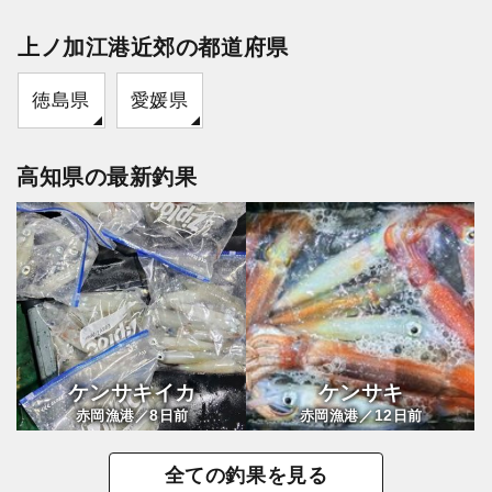
上ノ加江港近郊の都道府県
徳島県
愛媛県
高知県の最新釣果
ケンサキイカ
ケンサキ
8
12
赤岡漁港／
日前
赤岡漁港／
日前
全ての釣果を見る