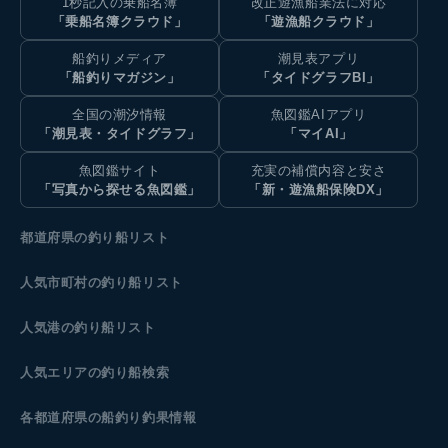
1秒記入の乗船名簿
改正遊漁船業法に対応
「乗船名簿クラウド」
「遊漁船クラウド」
船釣りメディア
潮見表アプリ
「船釣りマガジン」
「タイドグラフBI」
全国の潮汐情報
魚図鑑AIアプリ
「潮見表・タイドグラフ」
「マイAI」
魚図鑑サイト
充実の補償内容と安さ
「写真から探せる魚図鑑」
「新・遊漁船保険DX」
都道府県の釣り船リスト
人気市町村の釣り船リスト
人気港の釣り船リスト
人気エリアの釣り船検索
各都道府県の船釣り釣果情報