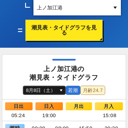
潮見表・タイドグラフを見
る
上ノ加江港の
潮見表・タイドグラフ
若潮
月齢
24.7
日出
日入
月出
月入
05:24
19:00
15:08