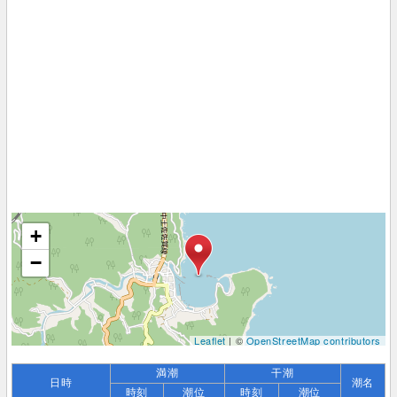
+
−
Leaflet
| ©
OpenStreetMap contributors
満潮
干潮
日時
潮名
時刻
潮位
時刻
潮位