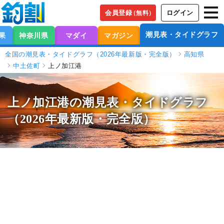
会員登録
ログイン
（無料）
潮見表・タイドグラフ
果
神奈川県
マダイ
マガジン
全国の潮見表・タイドグラフ（2026年最新版・完全版）
高知県
中土佐町
上ノ加江港
上ノ加江港の潮見表
・タイドグラフ
（2026年最新版・完全版）