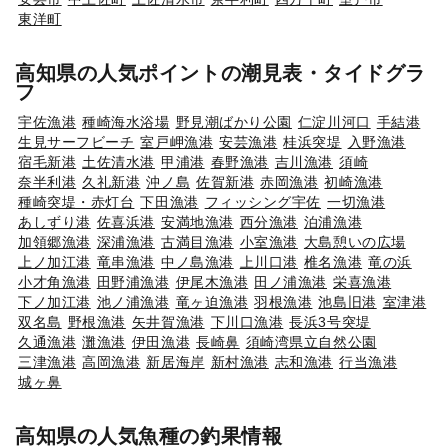
東洋町
高知県の人気ポイントの潮見表・タイドグラ
フ
宇佐漁港
種崎海水浴場
野見潮ばかり公園
仁淀川河口
手結港
生見サーフビーチ
室戸岬漁港
安芸漁港
桂浜突堤
入野漁港
宿毛新港
土佐清水港
甲浦港
春野漁港
吉川漁港
須崎
奈半利港
久礼新港
沖ノ島
佐賀新港
赤岡漁港
初崎漁港
種崎突堤・赤灯台
下田漁港
フィッシング宇佐
一切漁港
あしずり港
佐喜浜港
安満地漁港
西分漁港
泊浦漁港
加領郷漁港
深浦漁港
古満目漁港
小室漁港
大島憩いの広場
上ノ加江港
竜串漁港
中ノ島漁港
上川口港
椎名漁港
竜の浜
小才角漁港
田野浦漁港
伊尾木漁港
田ノ浦漁港
栄喜漁港
下ノ加江港
池ノ浦漁港
竜ヶ迫漁港
羽根漁港
池島旧港
室津港
双名島
野根漁港
矢井賀漁港
下川口漁港
長浜3号突堤
久通漁港
灘漁港
伊田漁港
長崎鼻
須崎湾県立自然公園
三津漁港
高岡漁港
新居海岸
新村漁港
志和漁港
行当漁港
城ヶ鼻
高知県の人気魚種の釣果情報