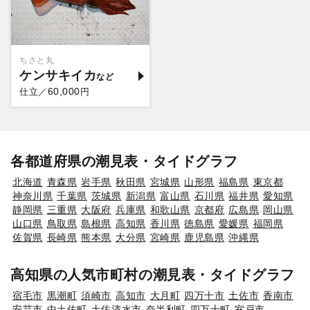
ちさと丸
ケンサキイカ
60,000
仕立／
円
各都道府県の潮見表・タイドグラフ
北海道
青森県
岩手県
秋田県
宮城県
山形県
福島県
東京都
神奈川県
千葉県
茨城県
新潟県
富山県
石川県
福井県
愛知県
静岡県
三重県
大阪府
兵庫県
和歌山県
京都府
広島県
岡山県
山口県
鳥取県
島根県
高知県
香川県
徳島県
愛媛県
福岡県
佐賀県
長崎県
熊本県
大分県
宮崎県
鹿児島県
沖縄県
高知県の人気市町村の潮見表・タイドグラフ
宿毛市
黒潮町
須崎市
高知市
大月町
四万十市
土佐市
香南市
安芸市
中土佐町
土佐清水市
奈半利町
四万十町
室戸市