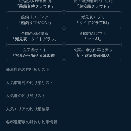
1秒記入の乗船名簿
改正遊漁船業法に対応
「乗船名簿クラウド」
「遊漁船クラウド」
船釣りメディア
潮見表アプリ
「船釣りマガジン」
「タイドグラフBI」
全国の潮汐情報
魚図鑑AIアプリ
「潮見表・タイドグラフ」
「マイAI」
魚図鑑サイト
充実の補償内容と安さ
「写真から探せる魚図鑑」
「新・遊漁船保険DX」
都道府県の釣り船リスト
人気市町村の釣り船リスト
人気港の釣り船リスト
人気エリアの釣り船検索
各都道府県の船釣り釣果情報