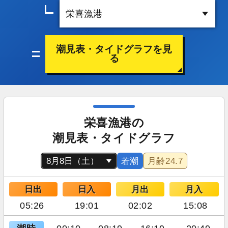
潮見表・タイドグラフを見
る
栄喜漁港の
潮見表・タイドグラフ
若潮
月齢
24.7
日出
日入
月出
月入
05:26
19:01
02:02
15:08