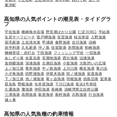
東洋町
高知県の人気ポイントの潮見表・タイドグラ
フ
宇佐漁港
種崎海水浴場
野見潮ばかり公園
仁淀川河口
手結港
生見サーフビーチ
室戸岬漁港
安芸漁港
桂浜突堤
入野漁港
宿毛新港
土佐清水港
甲浦港
春野漁港
吉川漁港
須崎
奈半利港
久礼新港
沖ノ島
佐賀新港
赤岡漁港
初崎漁港
種崎突堤・赤灯台
下田漁港
フィッシング宇佐
一切漁港
あしずり港
佐喜浜港
安満地漁港
西分漁港
泊浦漁港
加領郷漁港
深浦漁港
古満目漁港
小室漁港
大島憩いの広場
上ノ加江港
竜串漁港
中ノ島漁港
上川口港
椎名漁港
竜の浜
小才角漁港
田野浦漁港
伊尾木漁港
田ノ浦漁港
栄喜漁港
下ノ加江港
池ノ浦漁港
竜ヶ迫漁港
羽根漁港
池島旧港
室津港
双名島
野根漁港
矢井賀漁港
下川口漁港
長浜3号突堤
久通漁港
灘漁港
伊田漁港
長崎鼻
須崎湾県立自然公園
三津漁港
高岡漁港
新居海岸
新村漁港
志和漁港
行当漁港
城ヶ鼻
高知県の人気魚種の釣果情報