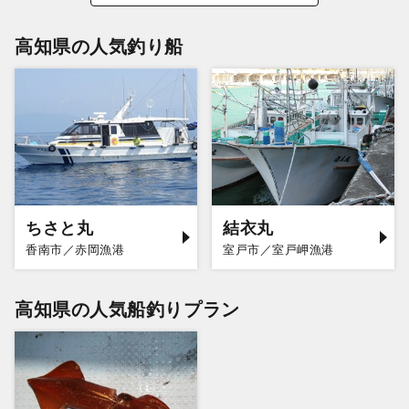
高知県の人気釣り船
ちさと丸
結衣丸
香南市／赤岡漁港
室戸市／室戸岬漁港
高知県の人気船釣りプラン