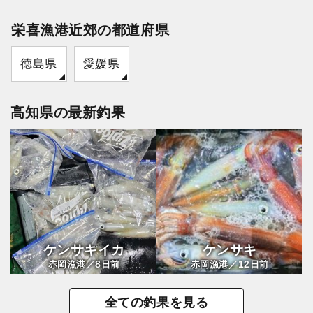
栄喜漁港近郊の都道府県
徳島県
愛媛県
高知県の最新釣果
ケンサキイカ
ケンサキ
8
12
赤岡漁港／
日前
赤岡漁港／
日前
全ての釣果を見る