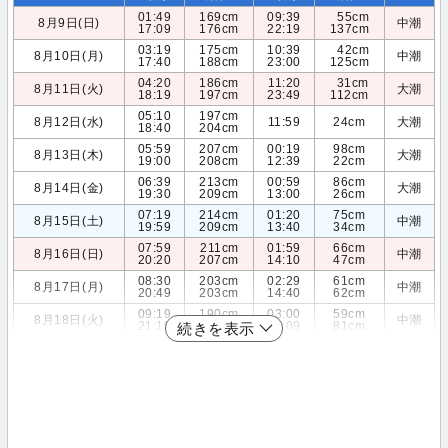
01:49
169cm
09:39
55cm
8月9日(日)
中潮
17:09
176cm
22:19
137cm
03:19
175cm
10:39
42cm
8月10日(月)
中潮
17:40
188cm
23:00
125cm
04:20
186cm
11:20
31cm
8月11日(火)
大潮
18:19
197cm
23:49
112cm
05:10
197cm
8月12日(水)
11:59
24cm
大潮
18:40
204cm
05:59
207cm
00:19
98cm
8月13日(木)
大潮
19:00
208cm
12:39
22cm
06:39
213cm
00:59
86cm
8月14日(金)
大潮
19:30
209cm
13:00
26cm
07:19
214cm
01:20
75cm
8月15日(土)
中潮
19:59
209cm
13:40
34cm
07:59
211cm
01:59
66cm
8月16日(日)
中潮
20:20
207cm
14:10
47cm
08:30
203cm
02:29
61cm
8月17日(月)
中潮
20:49
203cm
14:40
62cm
09:19
190cm
03:00
59cm
8月18日(火)
中潮
21:19
198cm
15:09
81cm
続きを表示