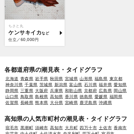
ちさと丸
ケンサキイカ
60,000
仕立／
円
各都道府県の潮見表・タイドグラフ
北海道
青森県
岩手県
秋田県
宮城県
山形県
福島県
東京都
神奈川県
千葉県
茨城県
新潟県
富山県
石川県
福井県
愛知県
静岡県
三重県
大阪府
兵庫県
和歌山県
京都府
広島県
岡山県
山口県
鳥取県
島根県
高知県
香川県
徳島県
愛媛県
福岡県
佐賀県
長崎県
熊本県
大分県
宮崎県
鹿児島県
沖縄県
高知県の人気市町村の潮見表・タイドグラフ
宿毛市
黒潮町
須崎市
高知市
大月町
四万十市
土佐市
香南市
安芸市
中土佐町
土佐清水市
奈半利町
四万十町
室戸市