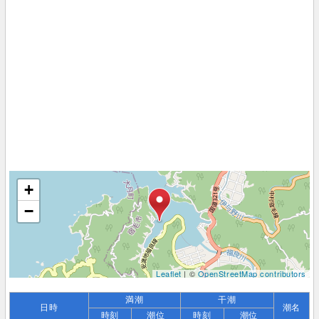
+
−
Leaflet
| ©
OpenStreetMap contributors
満潮
干潮
日時
潮名
時刻
潮位
時刻
潮位