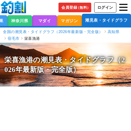
会員登録
ログイン
（無料）
潮見表・タイドグラフ
果
神奈川県
マダイ
マガジン
全国の潮見表・タイドグラフ（2026年最新版・完全版）
高知県
宿毛市
栄喜漁港
栄喜漁港の潮見表
・タイドグラフ（2
026年最新版・完全版）