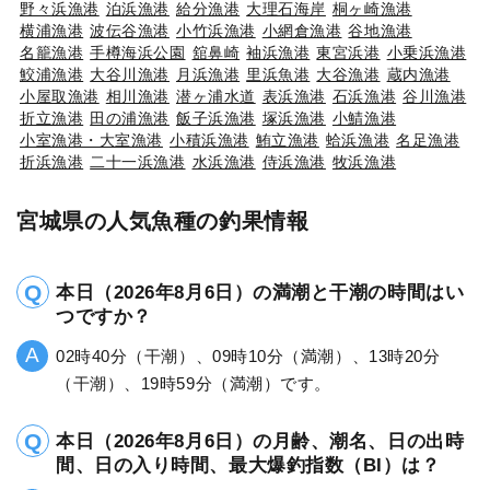
野々浜漁港
泊浜漁港
給分漁港
大理石海岸
桐ヶ崎漁港
横浦漁港
波伝谷漁港
小竹浜漁港
小網倉漁港
谷地漁港
名籠漁港
手樽海浜公園
舘鼻崎
袖浜漁港
東宮浜港
小乗浜漁港
鮫浦漁港
大谷川漁港
月浜漁港
里浜魚港
大谷漁港
蔵内漁港
小屋取漁港
相川漁港
潜ヶ浦水道
表浜漁港
石浜漁港
谷川漁港
折立漁港
田の浦漁港
飯子浜漁港
塚浜漁港
小鯖漁港
小室漁港・大室漁港
小積浜漁港
鮪立漁港
蛤浜漁港
名足漁港
折浜漁港
二十一浜漁港
水浜漁港
侍浜漁港
牧浜漁港
宮城県の人気魚種の釣果情報
本日（2026年8月6日）の満潮と干潮の時間はい
つですか？
02時40分（干潮）、09時10分（満潮）、13時20分
（干潮）、19時59分（満潮）です。
本日（2026年8月6日）の月齢、潮名、日の出時
間、日の入り時間、最大爆釣指数（BI）は？