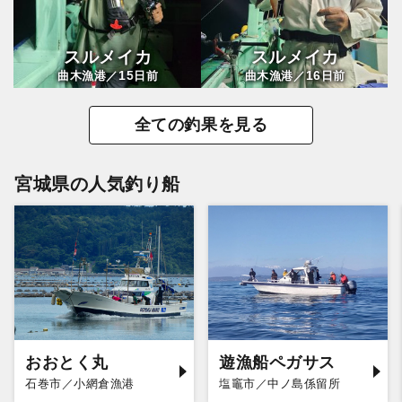
スルメイカ
スルメイカ
15
16
曲木漁港／
日前
曲木漁港／
日前
全ての釣果を見る
宮城県の人気釣り船
おおとく丸
遊漁船ペガサス
石巻市／小網倉漁港
塩竈市／中ノ島係留所