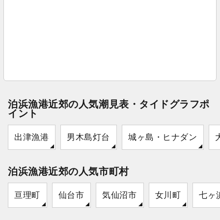
泊浜漁港近郊の人気潮見表・タイドグラフポ
イント
出津漁港
男木島灯台
城ヶ島・ヒナダン
泊浜漁港近郊の人気市町村
亘理町
仙台市
気仙沼市
女川町
七ヶ