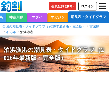
会員登録
ログイン
（無料）
潮見表・タイドグラフ
果
神奈川県
マダイ
マガジン
全国の潮見表・タイドグラフ（2026年最新版・完全版）
宮城県
石巻市
泊浜漁港
泊浜漁港の潮見表
・タイドグラフ（2
026年最新版・完全版）