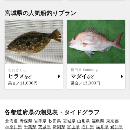
宮城県の人気船釣りプラン
おおとく丸
鎌田屋-kamataya-
ヒラメ
マダイ
11,000
13,000
乗合／
円
乗合／
円
各都道府県の潮見表・タイドグラフ
北海道
青森県
岩手県
秋田県
宮城県
山形県
福島県
東京都
神奈川県
千葉県
茨城県
新潟県
富山県
石川県
福井県
愛知県