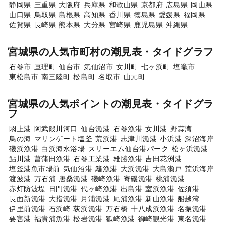
静岡県
三重県
大阪府
兵庫県
和歌山県
京都府
広島県
岡山県
山口県
鳥取県
島根県
高知県
香川県
徳島県
愛媛県
福岡県
佐賀県
長崎県
熊本県
大分県
宮崎県
鹿児島県
沖縄県
宮城県の人気市町村の潮見表・タイドグラフ
石巻市
亘理町
仙台市
気仙沼市
女川町
七ヶ浜町
塩竈市
東松島市
南三陸町
松島町
名取市
山元町
宮城県の人気ポイントの潮見表・タイドグラ
フ
閖上港
阿武隈川河口
仙台漁港
石巻漁港
女川港
野蒜湾
鳥の海
マリンゲート塩釜
荒浜港
志津川漁港
小浜港
深沼海岸
磯浜漁港
白浜海水浴場
スリーエム仙台港パーク
松ヶ浜漁港
鮎川港
菖蒲田漁港
石巻工業港
雄勝漁港
吉田花渕港
塩釜港魚市場前
気仙沼港
籬漁港
大浜漁港
大島瀬戸
荒浜海岸
渡波港
万石浦
唐桑漁港
磯崎漁港
寄磯漁港
桃浦漁港
赤灯防波堤
日門漁港
代ヶ崎漁港
出島港
室浜漁港
佐須港
長面新漁港
大指漁港
月浦漁港
尾浦漁港
新山漁港
船越湾
伊里前漁港
石浜崎
荻浜漁港
万石橋
十八成浜漁港
名振漁港
要害港
福貴浦魚港
松岩漁港
狐崎漁港
御崎観光港
東名漁港