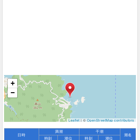
+
−
Leaflet
| ©
OpenStreetMap contributors
満潮
干潮
日時
潮名
時刻
潮位
時刻
潮位