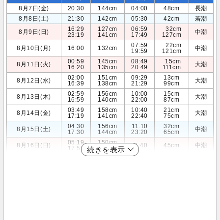
8月7日(金)
20:30
144cm
04:00
48cm
長潮
8月8日(土)
21:30
142cm
05:30
42cm
若潮
16:29
127cm
06:59
32cm
8月9日(日)
中潮
23:19
141cm
17:49
127cm
07:59
22cm
8月10日(月)
16:00
132cm
中潮
19:59
121cm
00:59
145cm
08:49
15cm
8月11日(火)
大潮
16:20
135cm
20:49
111cm
02:00
151cm
09:29
13cm
8月12日(水)
大潮
16:39
138cm
21:29
99cm
02:59
156cm
10:00
15cm
8月13日(木)
大潮
16:59
140cm
22:00
87cm
03:49
158cm
10:40
21cm
8月14日(金)
大潮
17:19
141cm
22:40
75cm
04:30
156cm
11:10
32cm
8月15日(土)
中潮
17:30
144cm
23:20
65cm
05:19
150cm
8月16日(日)
11:40
45cm
中潮
17:59
146cm
続きを表示