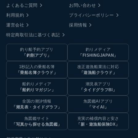
よくあるご質問
お問い合わせ
利用規約
プライバシーポリシー
運営会社
採用情報
特定商取引法に基づく表記
釣り船予約アプリ
釣りメディア
「釣割アプリ」
「FISHINGJAPAN」
1秒記入の乗船名簿
改正遊漁船業法に対応
「乗船名簿クラウド」
「遊漁船クラウド」
船釣りメディア
潮見表アプリ
「船釣りマガジン」
「タイドグラフBI」
全国の潮汐情報
魚図鑑AIアプリ
「潮見表・タイドグラフ」
「マイAI」
魚図鑑サイト
充実の補償内容と安さ
「写真から探せる魚図鑑」
「新・遊漁船保険DX」