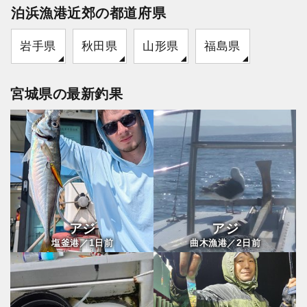
泊浜漁港近郊の都道府県
岩手県
秋田県
山形県
福島県
宮城県の最新釣果
アジ
アジ
1
2
塩釜港／
日前
曲木漁港／
日前