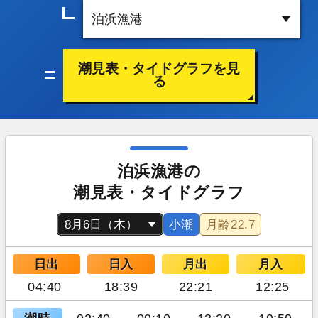
潮見表・タイドグラフを見
る
泊浜漁港の
潮見表・タイドグラフ
小潮
月齢
22.7
日出
日入
月出
月入
04:40
18:39
22:21
12:25