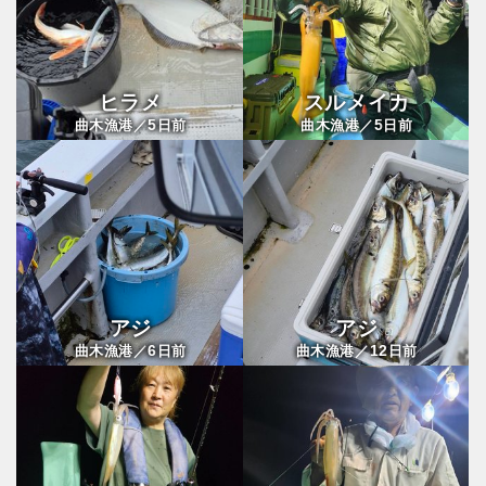
ヒラメ
スルメイカ
5
5
曲木漁港／
日前
曲木漁港／
日前
アジ
アジ
6
12
曲木漁港／
日前
曲木漁港／
日前