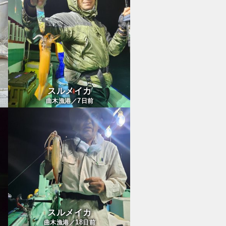
スルメイカ
7
曲木漁港／
日前
スルメイカ
18
曲木漁港／
日前