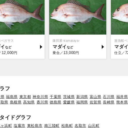
船ペガサス
鎌田屋-kamataya-
遊漁船ペ
ダイ
マダイ
マダ
12,000
13,000
7
／
円
乗合／
円
仕立／
ラフ
形県
福島県
東京都
神奈川県
千葉県
茨城県
新潟県
富山県
石川県
福井県
鳥取県
島根県
高知県
香川県
徳島県
愛媛県
福岡県
佐賀県
長崎県
熊本県
タイドグラフ
七ヶ浜町
塩竈市
東松島市
南三陸町
松島町
名取市
山元町