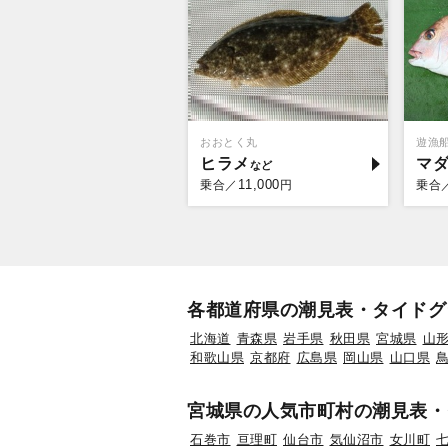
おおとく丸
遊漁
ヒラメ
マ
11,000
乗合／
円
乗合
各都道府県の潮見表・タイドグ
北海道
青森県
岩手県
秋田県
宮城県
山
和歌山県
京都府
広島県
岡山県
山口県
宮城県の人気市町村の潮見表・
石巻市
亘理町
仙台市
気仙沼市
女川町