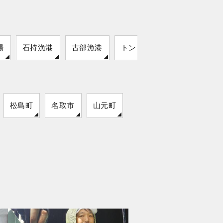
場
石持漁港
古部漁港
トンビ磯堤防
松島町
名取市
山元町