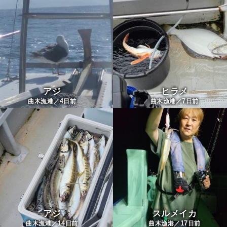
アジ
ヒラメ
4
7
曲木漁港／
日前
曲木漁港／
日前
アジ
スルメイカ
14
17
曲木漁港／
日前
曲木漁港／
日前