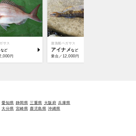
ガサス
遊漁船ペガサス
トライアン
イ
アイナメ
アイナ
2,000
12,000
10,
円
乗合／
円
乗合／
愛知県
静岡県
三重県
大阪府
兵庫県
大分県
宮崎県
鹿児島県
沖縄県