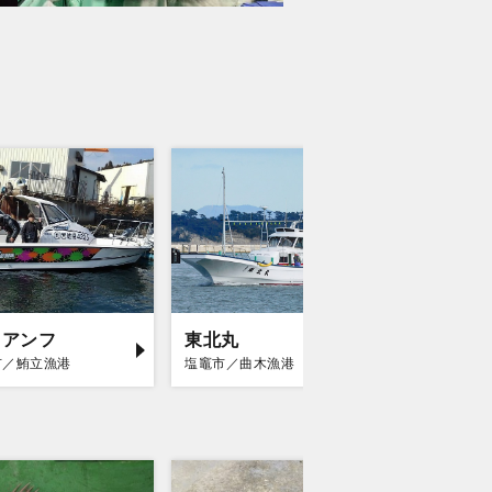
イアンフ
東北丸
Ocean 
市／鮪立漁港
塩竈市／曲木漁港
気仙沼市／