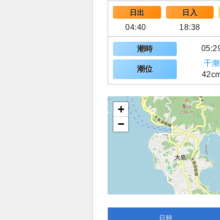
日出
日入
04:40
18:38
05:2
潮時
干潮
潮位
42c
+
−
日時