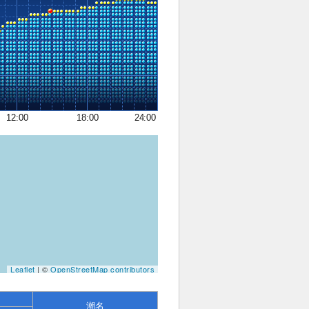
12:00
18:00
24:00
Leaflet
| ©
OpenStreetMap contributors
潮名