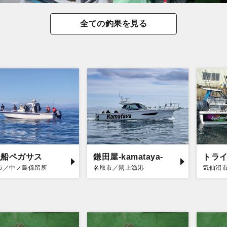
全ての釣果を見る
漁船ペガサス
鎌田屋-kamataya-
トラ
市／中ノ島係留所
名取市／閖上漁港
気仙沼