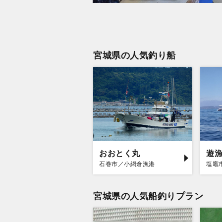
宮城県の人気釣り船
おおとく丸
遊
石巻市／小網倉漁港
塩竈
宮城県の人気船釣りプラン