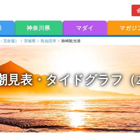
果
神奈川県
マダイ
マガジ
版・完全版）
宮城県
気仙沼市
御崎観光港
潮見表
・タイドグラフ（2