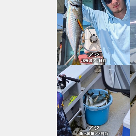
アジ
3
塩釜港／
日前
アジ
8
曲木漁港／
日前