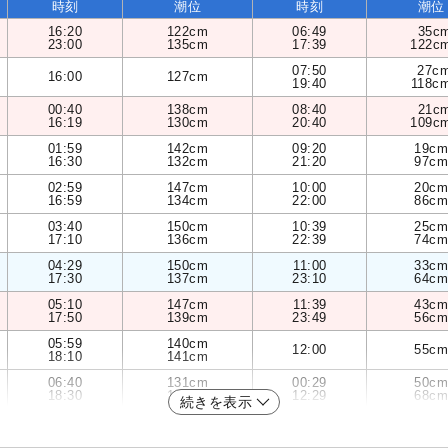
時刻
潮位
時刻
潮位
16:20
122cm
06:49
35c
23:00
135cm
17:39
122c
07:50
27c
16:00
127cm
19:40
118c
00:40
138cm
08:40
21c
16:19
130cm
20:40
109c
01:59
142cm
09:20
19cm
16:30
132cm
21:20
97cm
02:59
147cm
10:00
20cm
16:59
134cm
22:00
86cm
03:40
150cm
10:39
25cm
17:10
136cm
22:39
74cm
04:29
150cm
11:00
33cm
17:30
137cm
23:10
64cm
05:10
147cm
11:39
43cm
17:50
139cm
23:49
56cm
05:59
140cm
12:00
55cm
18:10
141cm
06:40
131cm
00:29
50cm
18:30
142cm
12:29
68cm
続きを表示