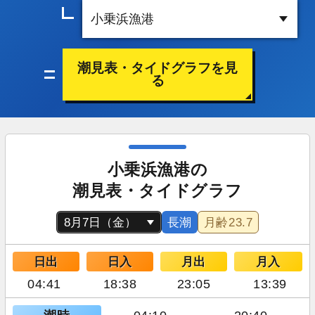
潮見表・タイドグラフを見
る
小乗浜漁港の
潮見表・タイドグラフ
長潮
月齢
23.7
日出
日入
月出
月入
04:41
18:38
23:05
13:39