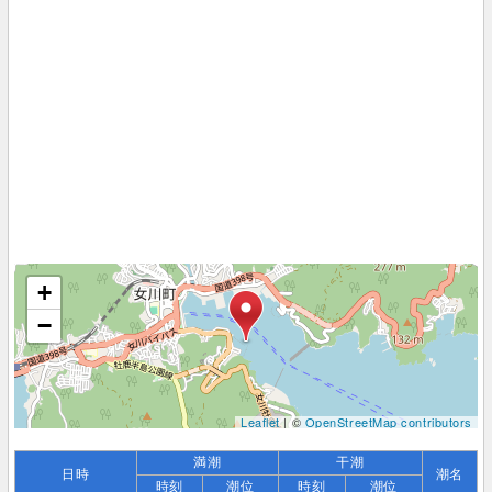
+
−
Leaflet
| ©
OpenStreetMap contributors
満潮
干潮
日時
潮名
時刻
潮位
時刻
潮位