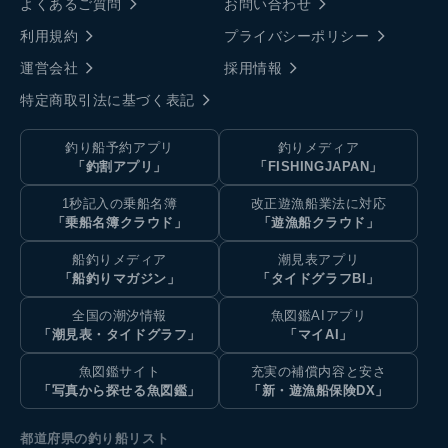
よくあるご質問
お問い合わせ
利用規約
プライバシーポリシー
運営会社
採用情報
特定商取引法に基づく表記
釣り船予約アプリ
釣りメディア
「釣割アプリ」
「FISHINGJAPAN」
1秒記入の乗船名簿
改正遊漁船業法に対応
「乗船名簿クラウド」
「遊漁船クラウド」
船釣りメディア
潮見表アプリ
「船釣りマガジン」
「タイドグラフBI」
全国の潮汐情報
魚図鑑AIアプリ
「潮見表・タイドグラフ」
「マイAI」
魚図鑑サイト
充実の補償内容と安さ
「写真から探せる魚図鑑」
「新・遊漁船保険DX」
都道府県の釣り船リスト