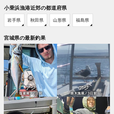
小乗浜漁港近郊の都道府県
岩手県
秋田県
山形県
福島県
宮城県の最新釣果
アジ
アジ
2
3
塩釜港／
日前
曲木漁港／
日前