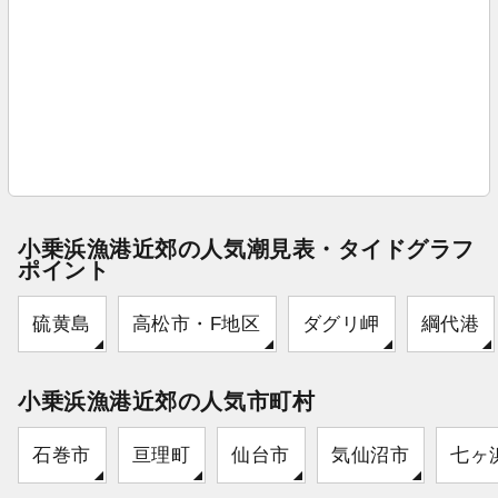
小乗浜漁港近郊の人気潮見表・タイドグラフ
ポイント
硫黄島
高松市・F地区
ダグリ岬
綱代港
小乗浜漁港近郊の人気市町村
石巻市
亘理町
仙台市
気仙沼市
七ヶ