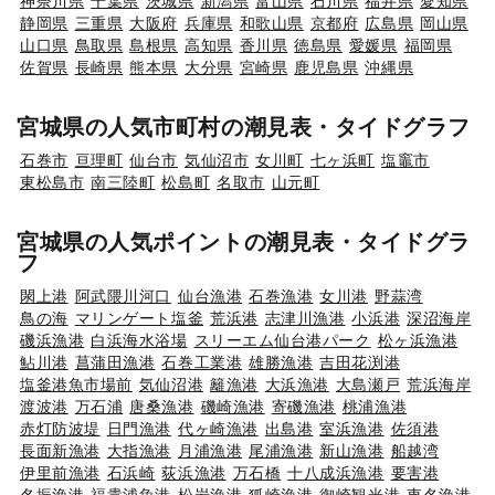
神奈川県
千葉県
茨城県
新潟県
富山県
石川県
福井県
愛知県
静岡県
三重県
大阪府
兵庫県
和歌山県
京都府
広島県
岡山県
山口県
鳥取県
島根県
高知県
香川県
徳島県
愛媛県
福岡県
佐賀県
長崎県
熊本県
大分県
宮崎県
鹿児島県
沖縄県
宮城県の人気市町村の潮見表・タイドグラフ
石巻市
亘理町
仙台市
気仙沼市
女川町
七ヶ浜町
塩竈市
東松島市
南三陸町
松島町
名取市
山元町
宮城県の人気ポイントの潮見表・タイドグラ
フ
閖上港
阿武隈川河口
仙台漁港
石巻漁港
女川港
野蒜湾
鳥の海
マリンゲート塩釜
荒浜港
志津川漁港
小浜港
深沼海岸
磯浜漁港
白浜海水浴場
スリーエム仙台港パーク
松ヶ浜漁港
鮎川港
菖蒲田漁港
石巻工業港
雄勝漁港
吉田花渕港
塩釜港魚市場前
気仙沼港
籬漁港
大浜漁港
大島瀬戸
荒浜海岸
渡波港
万石浦
唐桑漁港
磯崎漁港
寄磯漁港
桃浦漁港
赤灯防波堤
日門漁港
代ヶ崎漁港
出島港
室浜漁港
佐須港
長面新漁港
大指漁港
月浦漁港
尾浦漁港
新山漁港
船越湾
伊里前漁港
石浜崎
荻浜漁港
万石橋
十八成浜漁港
要害港
名振漁港
福貴浦魚港
松岩漁港
狐崎漁港
御崎観光港
東名漁港