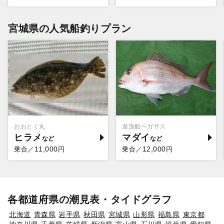
宮城県の人気船釣りプラン
おおとく丸
遊漁船ペガサス
ヒラメ
マダイ
11,000
12,000
乗合／
円
乗合／
円
各都道府県の潮見表・タイドグラフ
北海道
青森県
岩手県
秋田県
宮城県
山形県
福島県
東京都