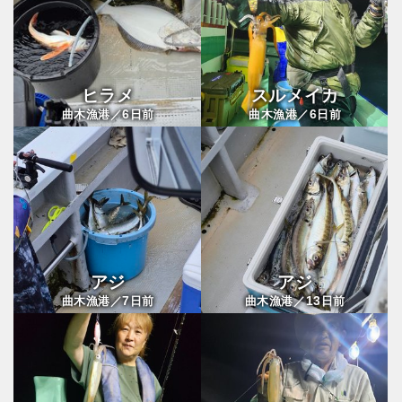
ヒラメ
スルメイカ
6
6
曲木漁港／
日前
曲木漁港／
日前
アジ
アジ
7
13
曲木漁港／
日前
曲木漁港／
日前