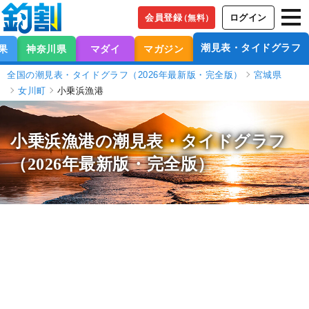
会員登録
ログイン
（無料）
潮見表・タイドグラフ
果
神奈川県
マダイ
マガジン
全国の潮見表・タイドグラフ（2026年最新版・完全版）
宮城県
女川町
小乗浜漁港
小乗浜漁港の潮見表
・タイドグラフ
（2026年最新版・完全版）