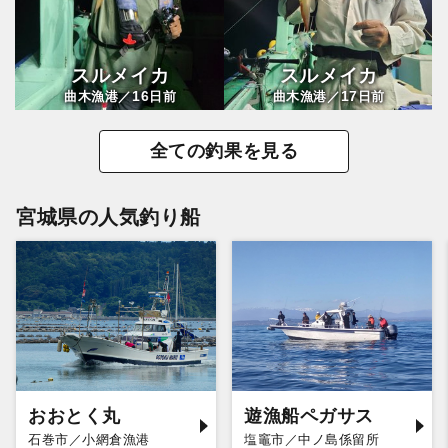
スルメイカ
スルメイカ
16
17
曲木漁港／
日前
曲木漁港／
日前
全ての釣果を見る
宮城県の人気釣り船
おおとく丸
遊漁船ペガサス
石巻市／小網倉漁港
塩竈市／中ノ島係留所