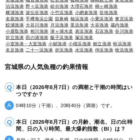
泊浜漁港
野々浜漁港
給分漁港
大理石海岸
桐ヶ崎漁港
横浦漁港
波伝谷漁港
小竹浜漁港
小網倉漁港
谷地漁港
名籠漁港
手樽海浜公園
舘鼻崎
袖浜漁港
小乗浜漁港
東宮浜港
鮫浦漁港
大谷川漁港
月浜漁港
里浜魚港
大谷漁港
蔵内漁港
小屋取漁港
相川漁港
潜ヶ浦水道
表浜漁港
石浜漁港
谷川漁港
折立漁港
田の浦漁港
飯子浜漁港
塚浜漁港
小室漁港・大室漁港
小鯖漁港
小積浜漁港
鮪立漁港
蛤浜漁港
名足漁港
二十一浜漁港
折浜漁港
水浜漁港
侍浜漁港
牧浜漁港
宮城県の人気魚種の釣果情報
本日（2026年8月7日）の満潮と干潮の時間はい
つですか？
04時10分（干潮）、20時40分（満潮）です。
本日（2026年8月7日）の月齢、潮名、日の出時
間、日の入り時間、最大爆釣指数（BI）は？