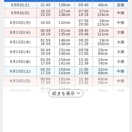
8月8日(土)
21:40
139cm
05:40
46cm
若潮
16:20
127cm
07:00
37cm
8月9日(日)
中潮
23:20
138cm
18:19
126cm
07:59
28cm
8月10日(月)
16:00
132cm
中潮
20:00
120cm
00:49
141cm
08:40
22cm
8月11日(火)
大潮
16:19
135cm
20:49
111cm
01:59
146cm
09:20
19cm
8月12日(水)
大潮
16:39
138cm
21:29
100cm
02:49
151cm
09:59
20cm
8月13日(木)
大潮
16:59
140cm
22:00
89cm
03:39
154cm
10:30
24cm
8月14日(金)
大潮
17:09
141cm
22:39
78cm
04:20
154cm
11:00
32cm
8月15日(土)
中潮
17:29
143cm
23:09
68cm
05:00
151cm
11:30
43cm
8月16日(日)
中潮
17:49
144cm
23:40
59cm
05:49
144cm
8月17日(月)
11:59
55cm
中潮
18:00
146cm
続きを表示