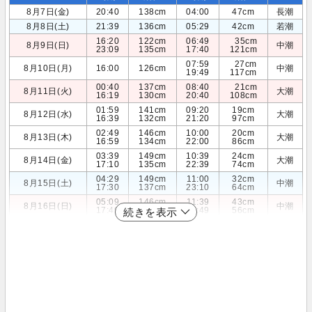
8月7日(金)
20:40
138cm
04:00
47cm
長潮
8月8日(土)
21:39
136cm
05:29
42cm
若潮
16:20
122cm
06:49
35cm
8月9日(日)
中潮
23:09
135cm
17:40
121cm
07:59
27cm
8月10日(月)
16:00
126cm
中潮
19:49
117cm
00:40
137cm
08:40
21cm
8月11日(火)
大潮
16:19
130cm
20:40
108cm
01:59
141cm
09:20
19cm
8月12日(水)
大潮
16:39
132cm
21:20
97cm
02:49
146cm
10:00
20cm
8月13日(木)
大潮
16:59
134cm
22:00
86cm
03:39
149cm
10:39
24cm
8月14日(金)
大潮
17:10
135cm
22:39
74cm
04:29
149cm
11:00
32cm
8月15日(土)
中潮
17:30
137cm
23:10
64cm
05:09
146cm
11:39
43cm
8月16日(日)
中潮
17:49
138cm
23:49
56cm
続きを表示