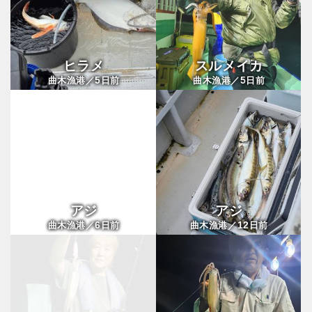
ヒラメ
スルメイカ
5
5
曲木漁港／
日前
曲木漁港／
日前
アジ
アジ
6
12
曲木漁港／
日前
曲木漁港／
日前