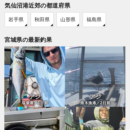
気仙沼港近郊の都道府県
岩手県
秋田県
山形県
福島県
宮城県の最新釣果
アジ
アジ
1
2
塩釜港／
日前
曲木漁港／
日前