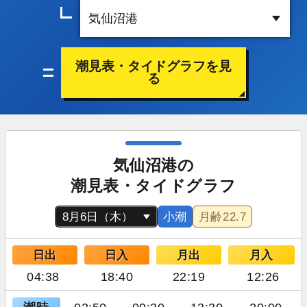
潮見表・タイドグラフを見
る
気仙沼港の
潮見表・タイドグラフ
小潮
月齢
22.7
日出
日入
月出
月入
04:38
18:40
22:19
12:26