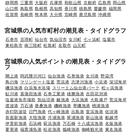
静岡県
三重県
大阪府
兵庫県
和歌山県
京都府
広島県
岡山県
山口県
鳥取県
島根県
高知県
香川県
徳島県
愛媛県
福岡県
佐賀県
長崎県
熊本県
大分県
宮崎県
鹿児島県
沖縄県
宮城県の人気市町村の潮見表・タイドグラフ
石巻市
亘理町
仙台市
気仙沼市
女川町
七ヶ浜町
塩竈市
東松島市
南三陸町
松島町
名取市
山元町
宮城県の人気ポイントの潮見表・タイドグラ
フ
閖上港
阿武隈川河口
仙台漁港
石巻漁港
女川港
野蒜湾
鳥の海
マリンゲート塩釜
荒浜港
志津川漁港
小浜港
深沼海岸
磯浜漁港
白浜海水浴場
スリーエム仙台港パーク
松ヶ浜漁港
鮎川港
菖蒲田漁港
石巻工業港
雄勝漁港
吉田花渕港
塩釜港魚市場前
気仙沼港
籬漁港
大浜漁港
大島瀬戸
荒浜海岸
渡波港
万石浦
唐桑漁港
磯崎漁港
寄磯漁港
桃浦漁港
赤灯防波堤
日門漁港
代ヶ崎漁港
出島港
室浜漁港
佐須港
長面新漁港
大指漁港
月浦漁港
尾浦漁港
新山漁港
船越湾
伊里前漁港
石浜崎
荻浜漁港
万石橋
十八成浜漁港
名振漁港
要害港
福貴浦魚港
松岩漁港
狐崎漁港
御崎観光港
東名漁港