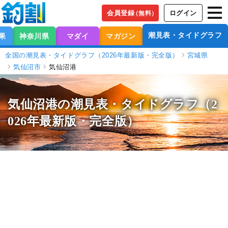
会員登録
ログイン
（無料）
潮見表・タイドグラフ
果
神奈川県
マダイ
マガジン
全国の潮見表・タイドグラフ（2026年最新版・完全版）
宮城県
気仙沼市
気仙沼港
気仙沼港の潮見表
・タイドグラフ（2
026年最新版・完全版）