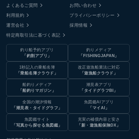
よくあるご質問
お問い合わせ
利用規約
プライバシーポリシー
運営会社
採用情報
特定商取引法に基づく表記
釣り船予約アプリ
釣りメディア
「釣割アプリ」
「FISHINGJAPAN」
1秒記入の乗船名簿
改正遊漁船業法に対応
「乗船名簿クラウド」
「遊漁船クラウド」
船釣りメディア
潮見表アプリ
「船釣りマガジン」
「タイドグラフBI」
全国の潮汐情報
魚図鑑AIアプリ
「潮見表・タイドグラフ」
「マイAI」
魚図鑑サイト
充実の補償内容と安さ
「写真から探せる魚図鑑」
「新・遊漁船保険DX」