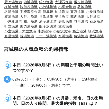
野々浜漁港
泊浜漁港
給分漁港
大理石海岸
桐ヶ崎漁港
横浦漁港
波伝谷漁港
小竹浜漁港
小網倉漁港
谷地漁港
名籠漁港
手樽海浜公園
舘鼻崎
袖浜漁港
東宮浜港
小乗浜漁港
鮫浦漁港
大谷川漁港
月浜漁港
里浜魚港
蔵内漁港
大谷漁港
小屋取漁港
相川漁港
潜ヶ浦水道
表浜漁港
谷川漁港
石浜漁港
折立漁港
田の浦漁港
飯子浜漁港
塚浜漁港
小室漁港・大室漁港
小鯖漁港
小積浜漁港
鮪立漁港
蛤浜漁港
名足漁港
折浜漁港
二十一浜漁港
水浜漁港
侍浜漁港
牧浜漁港
宮城県の人気魚種の釣果情報
本日（2026年8月6日）の満潮と干潮の時間はい
つですか？
02時50分（干潮）、09時30分（満潮）、13時30分
（干潮）、20時00分（満潮）です。
本日（2026年8月6日）の月齢、潮名、日の出時
間、日の入り時間、最大爆釣指数（BI）は？