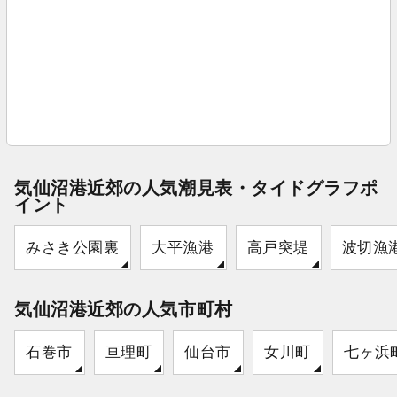
気仙沼港近郊の人気潮見表・タイドグラフポ
イント
みさき公園裏
大平漁港
高戸突堤
波切漁
気仙沼港近郊の人気市町村
石巻市
亘理町
仙台市
女川町
七ヶ浜