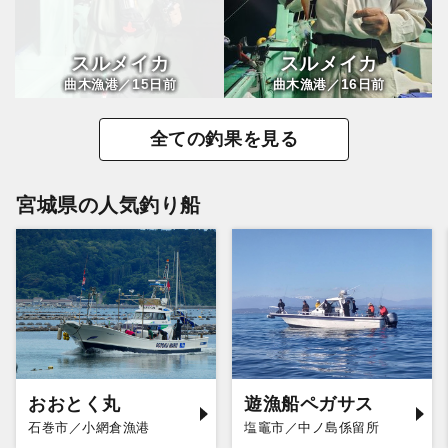
スルメイカ
スルメイカ
15
16
曲木漁港／
日前
曲木漁港／
日前
全ての釣果を見る
宮城県の人気釣り船
おおとく丸
遊漁船ペガサス
石巻市／小網倉漁港
塩竈市／中ノ島係留所