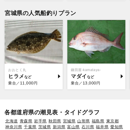
宮城県の人気船釣りプラン
おおとく丸
鎌田屋-kamataya-
ヒラメ
マダイ
11,000
13,000
乗合／
円
乗合／
円
各都道府県の潮見表・タイドグラフ
北海道
青森県
岩手県
秋田県
宮城県
山形県
福島県
東京都
神奈川県
千葉県
茨城県
新潟県
富山県
石川県
福井県
愛知県