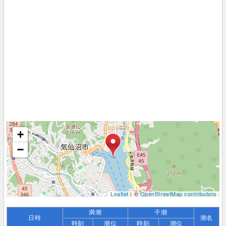
+
−
Leaflet
| ©
OpenStreetMap contributors
満潮
干潮
日時
潮名
時刻
潮位
時刻
潮位