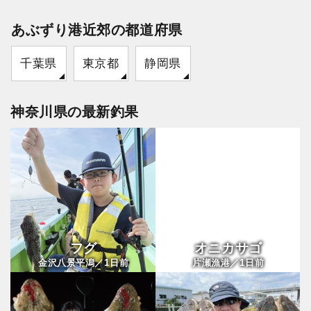
あぶずり港近郊の都道府県
千葉県
東京都
静岡県
神奈川県の最新釣果
フグ
オニカサゴ
1
1
金沢八景平潟／
日前
片瀬漁港／
日前