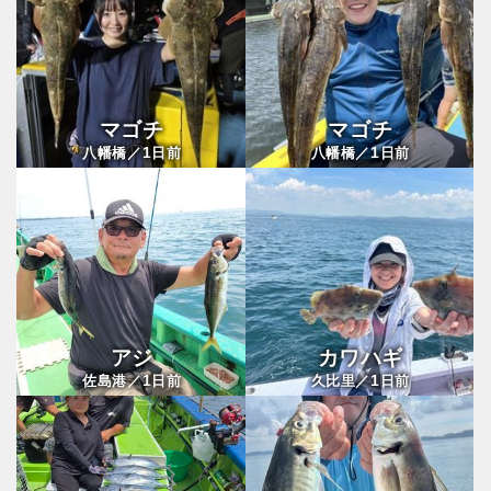
マゴチ
マゴチ
1
1
八幡橋／
日前
八幡橋／
日前
アジ
カワハギ
1
1
佐島港／
日前
久比里／
日前