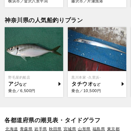
横浜市／金沢八景平潟
藤沢市／片瀬漁港
神奈川県の人気船釣りプラン
野毛屋釣船店
黒川本家 -久里浜-
アジ
タチウオ
6,500
10,500
乗合／
円
乗合／
円
各都道府県の潮見表・タイドグラフ
北海道
青森県
岩手県
秋田県
宮城県
山形県
福島県
東京都