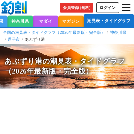
会員登録
ログイン
（無料）
潮見表・タイドグラフ
果
神奈川県
マダイ
マガジン
全国の潮見表・タイドグラフ（2026年最新版・完全版）
神奈川県
逗子市
あぶずり港
あぶずり港の潮見表
・タイドグラフ
（2026年最新版・完全版）