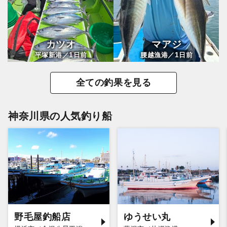
カツオ
マアジ
1
1
平塚新港／
日前
腰越漁港／
日前
全ての釣果を見る
神奈川県の人気釣り船
野毛屋釣船店
ゆうせい丸