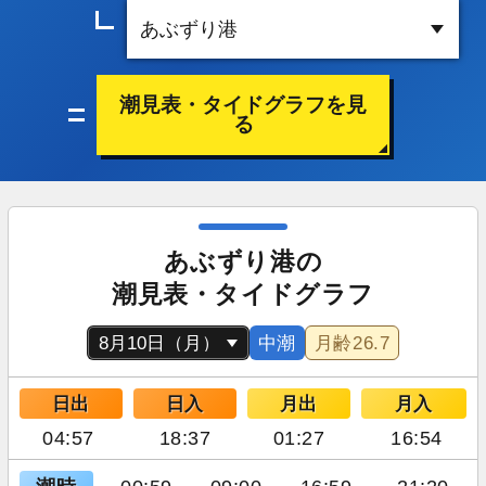
潮見表・タイドグラフを見
る
あぶずり港の
潮見表・タイドグラフ
中潮
月齢
26.7
日出
日入
月出
月入
04:57
18:37
01:27
16:54