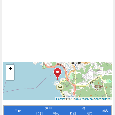
+
−
Leaflet
| ©
OpenStreetMap contributors
満潮
干潮
日時
潮名
時刻
潮位
時刻
潮位