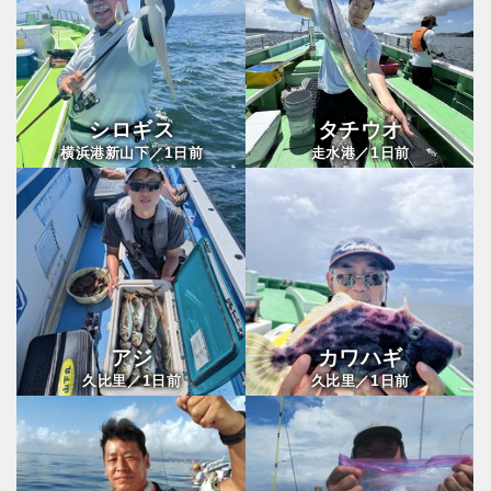
シロギス
タチウオ
1
1
横浜港新山下／
日前
走水港／
日前
アジ
カワハギ
1
1
久比里／
日前
久比里／
日前