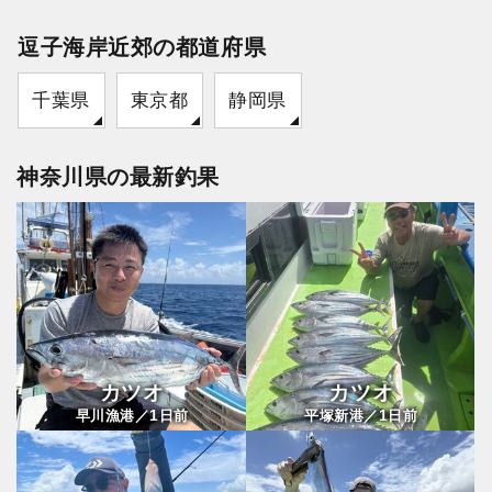
逗子海岸近郊の都道府県
千葉県
東京都
静岡県
神奈川県の最新釣果
カツオ
カツオ
1
1
早川漁港／
日前
平塚新港／
日前