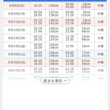
08:00
33cm
8月9日(日)
16:20
129cm
中潮
20:00
120cm
00:59
137cm
09:00
25cm
8月10日(月)
中潮
16:59
136cm
21:29
115cm
02:10
140cm
09:59
19cm
8月11日(火)
大潮
17:20
141cm
22:19
108cm
03:19
145cm
10:39
15cm
8月12日(水)
大潮
17:49
145cm
22:59
98cm
04:10
150cm
11:19
14cm
8月13日(木)
大潮
18:10
147cm
23:30
88cm
05:00
154cm
8月14日(金)
11:59
18cm
大潮
18:39
148cm
05:49
156cm
00:00
77cm
8月15日(土)
中潮
18:59
148cm
12:29
25cm
06:30
154cm
00:39
67cm
8月16日(日)
中潮
19:20
148cm
12:59
35cm
07:19
150cm
01:19
58cm
8月17日(月)
中潮
19:40
148cm
13:30
47cm
08:00
142cm
01:59
52cm
8月18日(火)
中潮
20:00
148cm
14:00
62cm
続きを表示