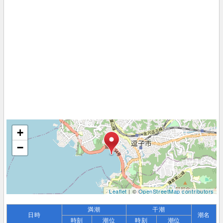
+
−
Leaflet
| ©
OpenStreetMap contributors
満潮
干潮
日時
潮名
時刻
潮位
時刻
潮位