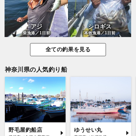
アジ
シロギス
1
1
柴漁港／
日前
本牧漁港／
日前
全ての釣果を見る
神奈川県の人気釣り船
野毛屋釣船店
ゆうせい丸