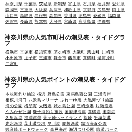
神奈川県
千葉県
茨城県
新潟県
富山県
石川県
福井県
愛知県
静岡県
三重県
大阪府
兵庫県
和歌山県
京都府
広島県
岡山県
山口県
鳥取県
島根県
高知県
香川県
徳島県
愛媛県
福岡県
佐賀県
長崎県
熊本県
大分県
宮崎県
鹿児島県
沖縄県
神奈川県の人気市町村の潮見表・タイドグラ
フ
横浜市
平塚市
横須賀市
茅ヶ崎市
大磯町
葉山町
川崎市
小田原市
逗子市
三浦市
鎌倉市
藤沢市
真鶴町
湯河原町
二宮町
神奈川県の人気ポイントの潮見表・タイドグ
ラフ
本牧海釣り施設
横浜
野島公園
東扇島西公園
三浦海岸
相模川河口
八景島マリーナ
ふれーゆ裏
大黒海づり施設
海の公園
横須賀
大磯港
城ヶ島公園
三崎漁港
片瀬漁港
うみかぜ公園
磯子海釣り施設
国府津海岸
真鶴港
湘南港
久里浜港
福浦岸壁
茅ヶ崎ヘッドランド
荒崎
平塚新港
走水漁港
葉山港突堤
早川港
腰越漁港
鵠沼海浜公園
観音崎ボードウォーク
森戸海岸
海辺つり公園
臨港パーク