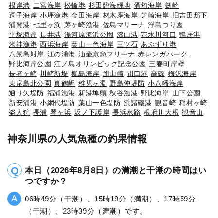
根岸港
二宮海岸
松輪港
杉田臨海緑地
酒匂海岸
剱崎
逗子海岸
小坪漁港
金田海岸
材木座海岸
芝崎海岸
旧吉田邸下
浦賀港
七里ヶ浜
茅ヶ崎漁港
佐島マリーナ
浮島つり園
平塚海岸
長井港
湯河原海浜公園
漆山港
花水川河口
鴨居港
米神漁港
西浜海岸
葉山一色海岸
三ツ石
あぶずり港
八景島対岸
江の浦港
油壷京急マリーナ
赤レンガパーク
野比海岸公園
江ノ島オリンピック記念公園
三春町岸壁
長者ヶ崎
川崎新堤
柳島海岸
旗山崎
間口港
高磯
梅沢海岸
東扇島北公園
真鶴岬
稚児ヶ淵
野島沖堤防
小八幡海岸
通り矢堤防
福浦漁港
新港埠頭
秋谷漁港
野比海岸
山下公園
新安浦港
小網代堤防
葉山一色堤防
浜諸磯港
観音崎
稲村ヶ崎
盗人狩
長浦
琴ヶ浜
坂ノ下護岸
長浜水路
根府川大根
観音山
神奈川県の人気魚種の釣果情報
本日（2026年8月8日）の満潮と干潮の時間はい
つですか？
06時49分（干潮）、15時19分（満潮）、17時59分
（干潮）、23時39分（満潮）です。