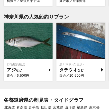
横浜市／金沢八景平潟
藤沢市／片瀬漁港
神奈川県の人気船釣りプラン
野毛屋釣船店
黒川本家 -久里浜-
アジ
タチウオ
6,500
10,500
乗合／
円
乗合／
円
各都道府県の潮見表・タイドグラフ
北海道
青森県
岩手県
秋田県
宮城県
山形県
福島県
東京都