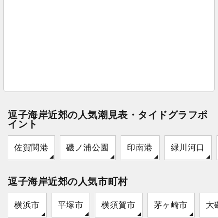
逗子海岸近郊の人気潮見表・タイドグラフポ
イント
佐賀関港
磯ノ浦公園
印南港
緑川河口
逗子海岸近郊の人気市町村
横浜市
平塚市
横須賀市
茅ヶ崎市
大