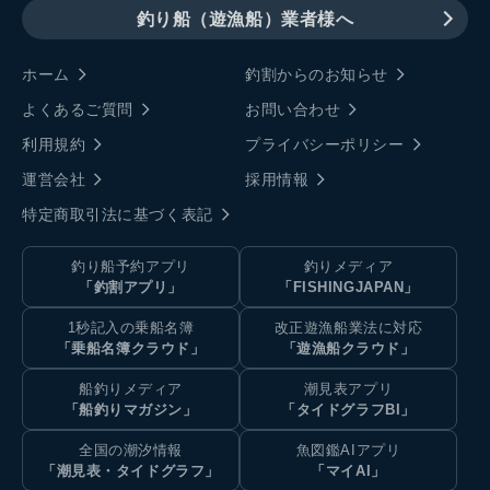
釣り船（遊漁船）業者様へ
ホーム
釣割からのお知らせ
よくあるご質問
お問い合わせ
利用規約
プライバシーポリシー
運営会社
採用情報
特定商取引法に基づく表記
釣り船予約アプリ
釣りメディア
「釣割アプリ」
「FISHINGJAPAN」
1秒記入の乗船名簿
改正遊漁船業法に対応
「乗船名簿クラウド」
「遊漁船クラウド」
船釣りメディア
潮見表アプリ
「船釣りマガジン」
「タイドグラフBI」
全国の潮汐情報
魚図鑑AIアプリ
「潮見表・タイドグラフ」
「マイAI」