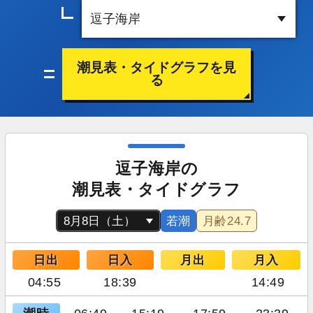
潮見表・タイドグラフを見
る
逗子海岸の
潮見表・タイドグラフ
若潮
月齢
24.7
日出
日入
月出
月入
04:55
18:39
14:49