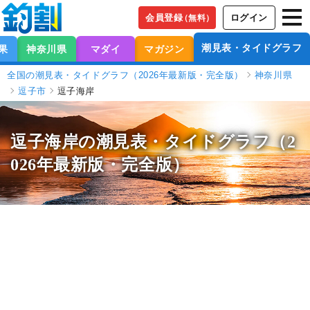
会員登録
ログイン
（無料）
潮見表・タイドグラフ
果
神奈川県
マダイ
マガジン
全国の潮見表・タイドグラフ（2026年最新版・完全版）
神奈川県
逗子市
逗子海岸
逗子海岸の潮見表
・タイドグラフ（2
026年最新版・完全版）