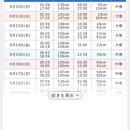
01:39
135cm
09:29
25cm
8月10日(月)
中潮
17:00
143cm
22:00
114cm
02:40
141cm
10:00
19cm
8月11日(火)
大潮
17:20
147cm
22:29
104cm
03:39
149cm
10:40
16cm
8月12日(水)
大潮
17:40
150cm
22:59
92cm
04:20
155cm
11:19
17cm
8月13日(木)
大潮
17:59
152cm
23:29
81cm
05:00
158cm
8月14日(金)
11:40
22cm
大潮
18:19
154cm
05:42
158cm
8月15日(土)
12:19
30cm
中潮
18:39
156cm
06:29
155cm
00:30
60cm
8月16日(日)
中潮
19:00
156cm
12:40
41cm
07:10
147cm
01:00
54cm
8月17日(月)
中潮
19:20
155cm
13:10
55cm
07:59
136cm
01:49
50cm
8月18日(火)
中潮
19:49
153cm
13:39
70cm
08:59
123cm
02:39
50cm
8月19日(水)
小潮
20:10
149cm
13:59
86cm
続きを表示