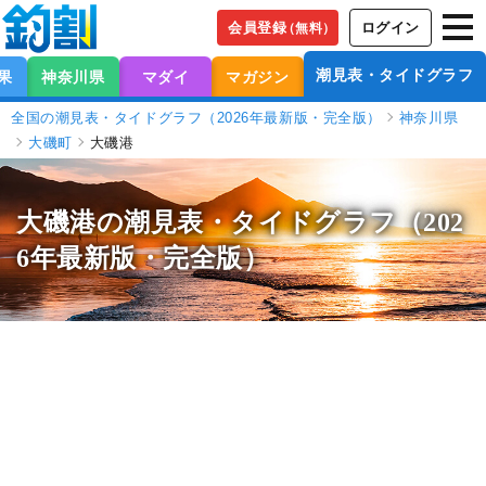
会員登録
ログイン
（無料）
潮見表・タイドグラフ
果
神奈川県
マダイ
マガジン
全国の潮見表・タイドグラフ（2026年最新版・完全版）
神奈川県
大磯町
大磯港
大磯港の潮見表
・タイドグラフ（202
6年最新版・完全版）