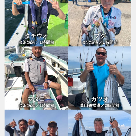
タチウオ
フグ
1
1
金沢漁港／
時間前
金沢漁港／
時間前
マダコ
カツオ
1
2
金沢漁港／
時間前
葉山鐙摺港／
時間前