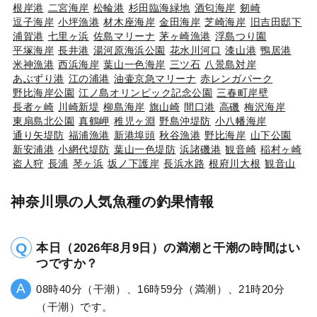
根岸港
二宮海岸
松輪港
杉田臨海緑地
酒匂海岸
剱崎
逗子海岸
小坪漁港
材木座海岸
金田海岸
芝崎海岸
旧吉田邸下
浦賀港
七里ヶ浜
佐島マリーナ
茅ヶ崎漁港
浮島つり園
平塚海岸
長井港
湯河原海浜公園
花水川河口
漆山港
鴨居港
米神漁港
西浜海岸
葉山一色海岸
三ツ石
八景島対岸
あぶずり港
江の浦港
油壷京急マリーナ
赤レンガパーク
野比海岸公園
江ノ島オリンピック記念公園
三春町岸壁
長者ヶ崎
川崎新堤
柳島海岸
旗山崎
間口港
高磯
梅沢海岸
東扇島北公園
真鶴岬
稚児ヶ淵
野島沖堤防
小八幡海岸
通り矢堤防
福浦漁港
新港埠頭
秋谷漁港
野比海岸
山下公園
新安浦港
小網代堤防
葉山一色堤防
浜諸磯港
観音崎
稲村ヶ崎
盗人狩
長浦
琴ヶ浜
坂ノ下護岸
長浜水路
根府川大根
観音山
神奈川県の人気魚種の釣果情報
本日（2026年8月9日）の満潮と干潮の時間はい
つですか？
08時40分（干潮）、16時59分（満潮）、21時20分
（干潮）です。