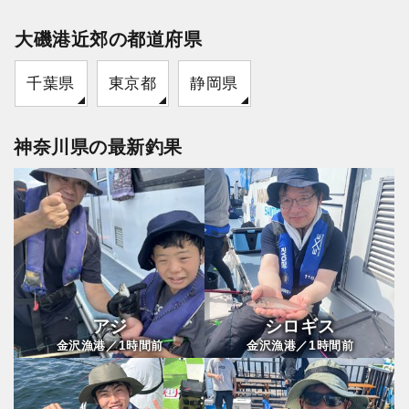
大磯港近郊の都道府県
千葉県
東京都
静岡県
神奈川県の最新釣果
アジ
シロギス
1
1
金沢漁港／
時間前
金沢漁港／
時間前