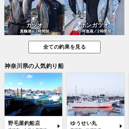
カツオ
ホンガツオ
2
2
真鶴港／
時間前
小坪漁港／
時間前
全ての釣果を見る
神奈川県の人気釣り船
野毛屋釣船店
ゆうせい丸