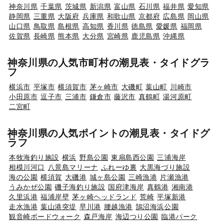
神奈川県
千葉県
茨城県
新潟県
富山県
石川県
福井県
愛知県
静岡県
三重県
大阪府
兵庫県
和歌山県
京都府
広島県
岡山県
山口県
鳥取県
島根県
高知県
香川県
徳島県
愛媛県
福岡県
佐賀県
長崎県
熊本県
大分県
宮崎県
鹿児島県
沖縄県
神奈川県の人気市町村の潮見表・タイドグラ
フ
横浜市
平塚市
横須賀市
茅ヶ崎市
大磯町
葉山町
川崎市
小田原市
逗子市
三浦市
鎌倉市
藤沢市
真鶴町
湯河原町
二宮町
神奈川県の人気ポイントの潮見表・タイドグ
ラフ
本牧海釣り施設
横浜
野島公園
東扇島西公園
三浦海岸
相模川河口
八景島マリーナ
ふれーゆ裏
大黒海づり施設
海の公園
横須賀
大磯港
城ヶ島公園
三崎漁港
片瀬漁港
うみかぜ公園
磯子海釣り施設
国府津海岸
真鶴港
湘南港
久里浜港
福浦岸壁
茅ヶ崎ヘッドランド
荒崎
平塚新港
走水漁港
葉山港突堤
早川港
腰越漁港
鵠沼海浜公園
観音崎ボードウォーク
森戸海岸
海辺つり公園
臨港パーク