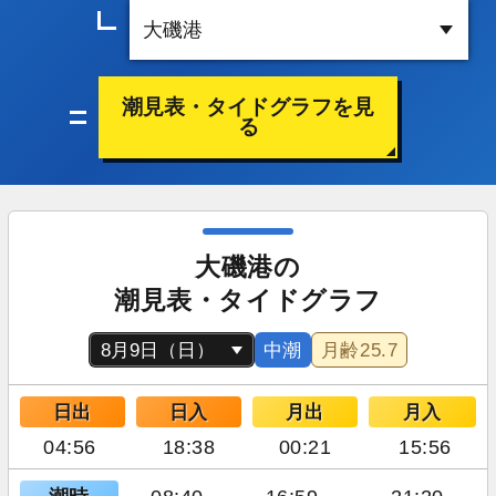
潮見表・タイドグラフを見
る
大磯港の
潮見表・タイドグラフ
中潮
月齢
25.7
日出
日入
月出
月入
04:56
18:38
00:21
15:56