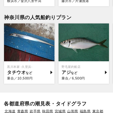
横浜市／金沢八景平潟
藤沢市／片瀬漁港
神奈川県の人気船釣りプラン
黒川本家 -久里浜-
野毛屋釣船店
タチウオ
アジ
10,500
6,500
乗合／
円
乗合／
円
各都道府県の潮見表・タイドグラフ
北海道
青森県
岩手県
秋田県
宮城県
山形県
福島県
東京都