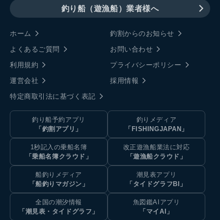
釣り船（遊漁船）業者様へ
ホーム
釣割からのお知らせ
よくあるご質問
お問い合わせ
利用規約
プライバシーポリシー
運営会社
採用情報
特定商取引法に基づく表記
釣り船予約アプリ
釣りメディア
「釣割アプリ」
「FISHINGJAPAN」
1秒記入の乗船名簿
改正遊漁船業法に対応
「乗船名簿クラウド」
「遊漁船クラウド」
船釣りメディア
潮見表アプリ
「船釣りマガジン」
「タイドグラフBI」
全国の潮汐情報
魚図鑑AIアプリ
「潮見表・タイドグラフ」
「マイAI」