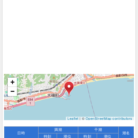
+
−
Leaflet
| ©
OpenStreetMap contributors
満潮
干潮
日時
潮名
時刻
潮位
時刻
潮位