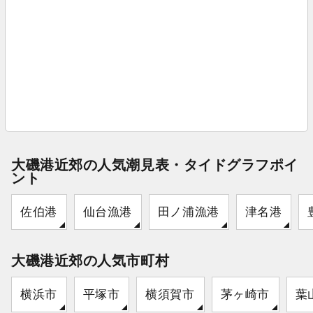
大磯港近郊の人気潮見表・タイドグラフポイ
ント
佐伯港
仙台漁港
田ノ浦漁港
津名港
大磯港近郊の人気市町村
横浜市
平塚市
横須賀市
茅ヶ崎市
葉