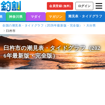
会員登録
ログイン
（無料）
潮見表・タイドグラフ
果
神奈川県
マダイ
マガジン
全国の潮見表・タイドグラフ（2026年最新版・完全版）
大分県
臼杵市
臼杵市の潮見表
・タイドグラフ（202
6年最新版・完全版）