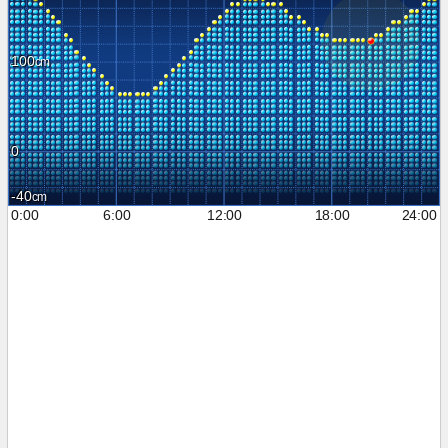
100
0
-40
0:00
6:00
12:00
18:00
24:00