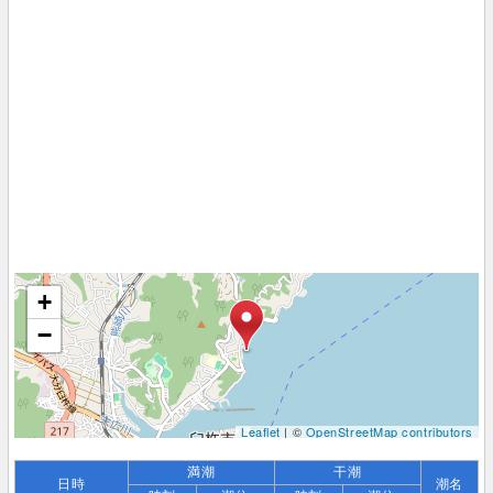
+
−
Leaflet
| ©
OpenStreetMap contributors
満潮
干潮
日時
潮名