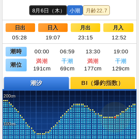
8月6日（木）
小潮
月齢
22.7
日出
日入
月出
月入
05:28
19:07
23:15
12:52
潮時
00:00
06:59
13:30
19:00
満潮
干潮
満潮
干潮
潮位
191cm
69cm
177cm
129cm
潮汐
BI（爆釣指数）
200
100