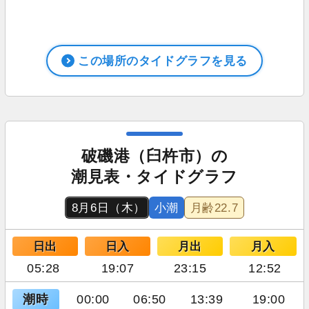
この場所のタイドグラフを見る
破磯港（臼杵市）の
潮見表・タイドグラフ
8月6日（木）
小潮
月齢
22.7
日出
日入
月出
月入
05:28
19:07
23:15
12:52
潮時
00:00
06:50
13:39
19:00