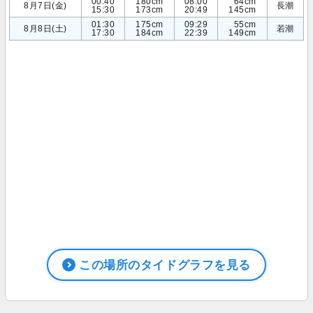
00:40
180cm
08:00
64cm
8月7日(金)
長潮
15:30
173cm
20:49
145cm
01:30
175cm
09:29
55cm
8月8日(土)
若潮
17:30
184cm
22:39
149cm
この場所のタイドグラフを見る