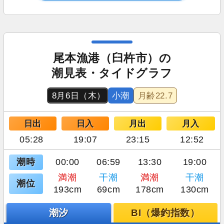
尾本漁港（臼杵市）の
潮見表・タイドグラフ
8月6日（木）
小潮
月齢
22.7
日出
日入
月出
月入
05:28
19:07
23:15
12:52
潮時
00:00
06:59
13:30
19:00
満潮
干潮
満潮
干潮
潮位
193cm
69cm
178cm
130cm
潮汐
BI（爆釣指数）