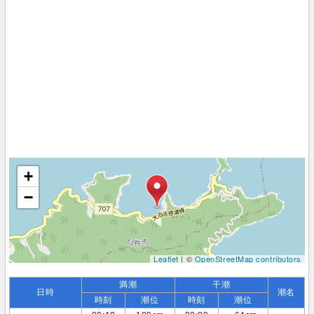
+
−
Leaflet
| ©
OpenStreetMap contributors
満潮
干潮
日時
潮名
時刻
潮位
時刻
潮位