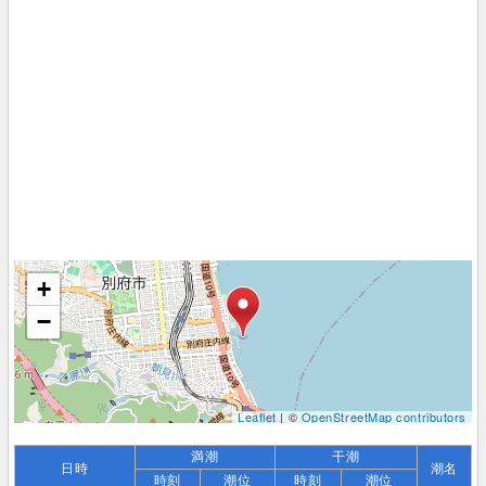
+
−
Leaflet
| ©
OpenStreetMap contributors
満潮
干潮
日時
潮名
時刻
潮位
時刻
潮位