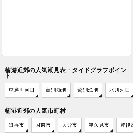
楠港近郊の人気潮見表・タイドグラフポイン
ト
球磨川河口
薫別漁港
鷲別漁港
氷川河口
楠港近郊の人気市町村
臼杵市
国東市
大分市
津久見市
豊後