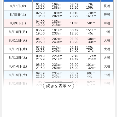
01:20
199cm
08:49
76cm
8月7日(金)
長潮
16:20
188cm
21:20
159cm
02:20
189cm
10:10
70cm
8月8日(土)
若潮
18:00
202cm
23:29
161cm
04:00
185cm
8月9日(日)
11:30
58cm
中潮
19:00
218cm
05:29
191cm
00:49
151cm
8月10日(月)
中潮
19:50
233cm
12:30
45cm
06:39
202cm
01:39
138cm
8月11日(火)
大潮
20:29
243cm
13:20
33cm
07:29
215cm
02:19
125cm
8月12日(水)
大潮
20:59
249cm
14:00
27cm
08:19
226cm
02:49
112cm
8月13日(木)
大潮
21:29
251cm
14:49
26cm
08:59
233cm
03:20
101cm
8月14日(金)
大潮
21:59
250cm
15:20
32cm
09:39
235cm
03:59
90cm
8月15日(土)
中潮
22:20
245cm
15:59
44cm
10:20
232cm
04:29
82cm
8月16日(日)
中潮
22:49
239cm
16:30
61cm
続きを表示