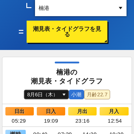
潮見表・タイドグラフを見
る
楠港の
潮見表・タイドグラフ
小潮
月齢
22.7
日出
日入
月出
月入
05:29
19:09
23:16
12:54