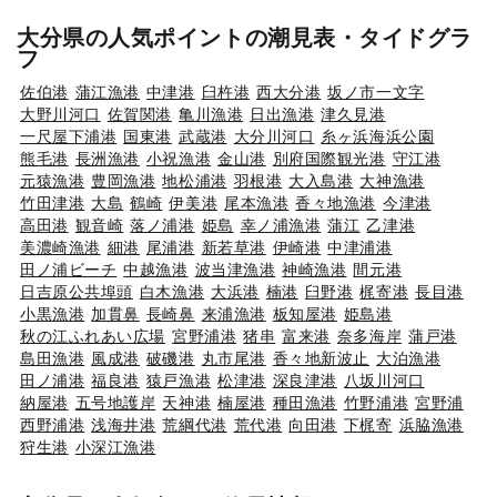
大分県の人気ポイントの潮見表・タイドグラ
フ
佐伯港
蒲江漁港
中津港
臼杵港
西大分港
坂ノ市一文字
大野川河口
佐賀関港
亀川漁港
日出漁港
津久見港
一尺屋下浦港
国東港
武蔵港
大分川河口
糸ヶ浜海浜公園
熊毛港
長洲漁港
小祝漁港
金山港
別府国際観光港
守江港
元猿漁港
豊岡漁港
地松浦港
羽根港
大入島港
大神漁港
竹田津港
大島
鶴崎
伊美港
尾本漁港
香々地漁港
今津港
高田港
観音崎
落ノ浦港
姫島
幸ノ浦漁港
蒲江
乙津港
美濃崎漁港
細港
尾浦港
新若草港
伊崎港
中津浦港
田ノ浦ビーチ
中越漁港
波当津漁港
神崎漁港
間元港
日吉原公共埠頭
白木漁港
大浜港
楠港
臼野港
梶寄港
長目港
小黒漁港
加貫鼻
長崎鼻
来浦漁港
板知屋港
姫島港
秋の江ふれあい広場
宮野浦港
猪串
富来港
奈多海岸
蒲戸港
島田漁港
風成港
破磯港
丸市尾港
香々地新波止
大泊漁港
田ノ浦港
福良港
猿戸漁港
松津港
深良津港
八坂川河口
納屋港
五号地護岸
天神港
楠屋港
種田漁港
竹野浦港
宮野浦
西野浦港
浅海井港
荒綱代港
荒代港
向田港
下梶寄
浜脇漁港
狩生港
小深江漁港