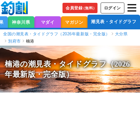
会員登録
ログイン
（無料）
潮見表・タイドグラフ
果
神奈川県
マダイ
マガジン
全国の潮見表・タイドグラフ（2026年最新版・完全版）
大分県
別府市
楠港
楠港の潮見表
・タイドグラフ（2026
年最新版・完全版）