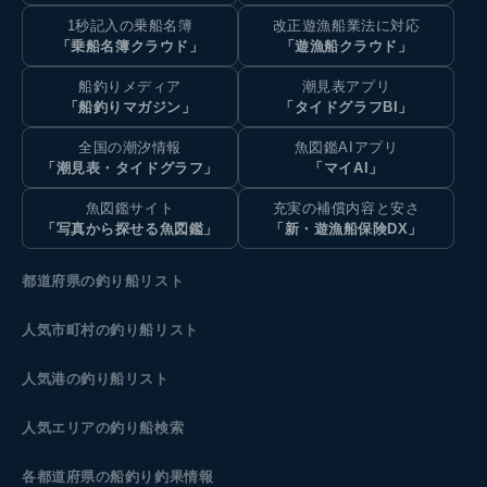
1秒記入の乗船名簿
改正遊漁船業法に対応
「乗船名簿クラウド」
「遊漁船クラウド」
船釣りメディア
潮見表アプリ
「船釣りマガジン」
「タイドグラフBI」
全国の潮汐情報
魚図鑑AIアプリ
「潮見表・タイドグラフ」
「マイAI」
魚図鑑サイト
充実の補償内容と安さ
「写真から探せる魚図鑑」
「新・遊漁船保険DX」
都道府県の釣り船リスト
人気市町村の釣り船リスト
人気港の釣り船リスト
人気エリアの釣り船検索
各都道府県の船釣り釣果情報