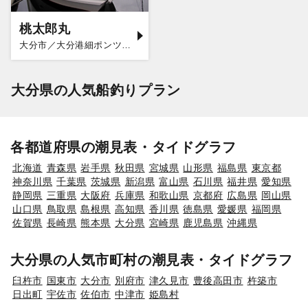
桃太郎丸
大分市／大分港細ポンツーン
大分県の人気船釣りプラン
各都道府県の潮見表・タイドグラフ
北海道
青森県
岩手県
秋田県
宮城県
山形県
福島県
東京都
神奈川県
千葉県
茨城県
新潟県
富山県
石川県
福井県
愛知県
静岡県
三重県
大阪府
兵庫県
和歌山県
京都府
広島県
岡山県
山口県
鳥取県
島根県
高知県
香川県
徳島県
愛媛県
福岡県
佐賀県
長崎県
熊本県
大分県
宮崎県
鹿児島県
沖縄県
大分県の人気市町村の潮見表・タイドグラフ
臼杵市
国東市
大分市
別府市
津久見市
豊後高田市
杵築市
日出町
宇佐市
佐伯市
中津市
姫島村