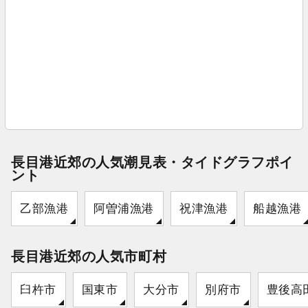
長目港近郊の人気潮見表・タイドグラフポイ
ント
乙部漁港
阿曽浦漁港
祝津漁港
船越漁港
長目港近郊の人気市町村
臼杵市
国東市
大分市
別府市
豊後高