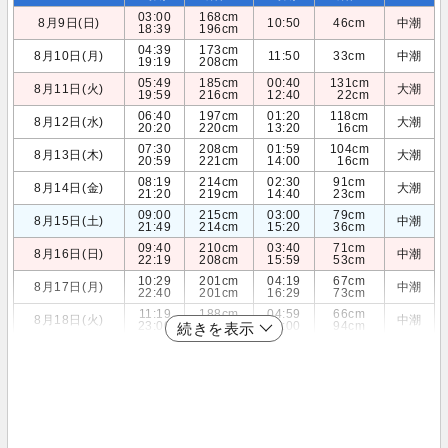
03:00
168cm
8月9日(日)
10:50
46cm
中潮
18:39
196cm
04:39
173cm
8月10日(月)
11:50
33cm
中潮
19:19
208cm
05:49
185cm
00:40
131cm
8月11日(火)
大潮
19:59
216cm
12:40
22cm
06:40
197cm
01:20
118cm
8月12日(水)
大潮
20:20
220cm
13:20
16cm
07:30
208cm
01:59
104cm
8月13日(木)
大潮
20:59
221cm
14:00
16cm
08:19
214cm
02:30
91cm
8月14日(金)
大潮
21:20
219cm
14:40
23cm
09:00
215cm
03:00
79cm
8月15日(土)
中潮
21:49
214cm
15:20
36cm
09:40
210cm
03:40
71cm
8月16日(日)
中潮
22:19
208cm
15:59
53cm
10:29
201cm
04:19
67cm
8月17日(月)
中潮
22:40
201cm
16:29
73cm
11:19
188cm
04:59
66cm
8月18日(火)
中潮
23:00
193cm
17:00
94cm
続きを表示