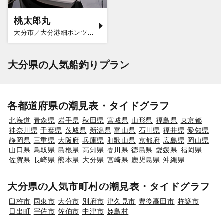
桃太郎丸
大分市／大分港細ポンツーン
大分県の人気船釣りプラン
各都道府県の潮見表・タイドグラフ
北海道
青森県
岩手県
秋田県
宮城県
山形県
福島県
東京都
神奈川県
千葉県
茨城県
新潟県
富山県
石川県
福井県
愛知県
静岡県
三重県
大阪府
兵庫県
和歌山県
京都府
広島県
岡山県
山口県
鳥取県
島根県
高知県
香川県
徳島県
愛媛県
福岡県
佐賀県
長崎県
熊本県
大分県
宮崎県
鹿児島県
沖縄県
大分県の人気市町村の潮見表・タイドグラフ
臼杵市
国東市
大分市
別府市
津久見市
豊後高田市
杵築市
日出町
宇佐市
佐伯市
中津市
姫島村