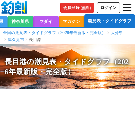
会員登録
ログイン
（無料）
潮見表・タイドグラフ
果
神奈川県
マダイ
マガジン
全国の潮見表・タイドグラフ（2026年最新版・完全版）
大分県
津久見市
長目港
長目港の潮見表
・タイドグラフ（202
6年最新版・完全版）