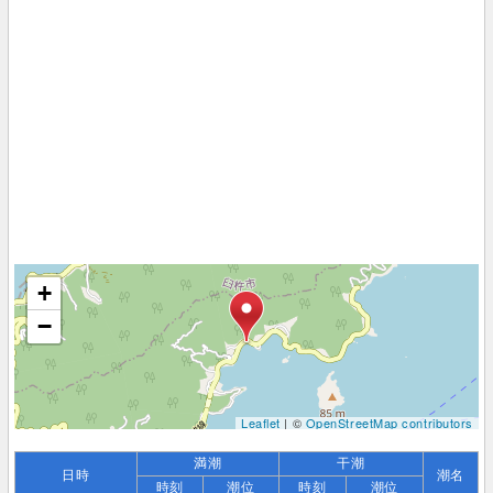
+
−
Leaflet
| ©
OpenStreetMap contributors
満潮
干潮
日時
潮名
時刻
潮位
時刻
潮位