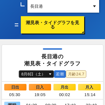
潮見表・タイドグラフを見
る
長目港の
潮見表・タイドグラフ
若潮
月齢
24.7
日出
日入
月出
月入
05:30
19:05
00:02
15:14