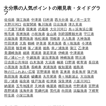
大分県の人気ポイントの潮見表・タイドグラ
フ
佐伯港
蒲江漁港
中津港
臼杵港
西大分港
坂ノ市一文字
大野川河口
佐賀関港
亀川漁港
日出漁港
津久見港
一尺屋下浦港
国東港
武蔵港
大分川河口
糸ヶ浜海浜公園
熊毛港
長洲漁港
小祝漁港
金山港
別府国際観光港
守江港
元猿漁港
豊岡漁港
地松浦港
羽根港
大入島港
大神漁港
竹田津港
大島
鶴崎
伊美港
尾本漁港
香々地漁港
今津港
高田港
観音崎
落ノ浦港
姫島
幸ノ浦漁港
蒲江
乙津港
美濃崎漁港
細港
尾浦港
新若草港
伊崎港
中津浦港
田ノ浦ビーチ
中越漁港
波当津漁港
神崎漁港
間元港
日吉原公共埠頭
白木漁港
大浜港
楠港
臼野港
梶寄港
長目港
小黒漁港
加貫鼻
長崎鼻
来浦漁港
板知屋港
姫島港
秋の江ふれあい広場
宮野浦港
猪串
富来港
奈多海岸
蒲戸港
島田漁港
風成港
破磯港
丸市尾港
香々地新波止
大泊漁港
田ノ浦港
福良港
猿戸漁港
松津港
深良津港
八坂川河口
納屋港
五号地護岸
天神港
楠屋港
種田漁港
竹野浦港
宮野浦
西野浦港
浅海井港
荒綱代港
荒代港
向田港
浜脇漁港
下梶寄
狩生港
小深江漁港