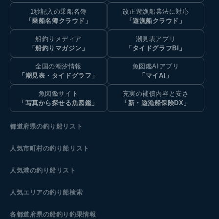
1秒記入の乗船名簿
改正遊漁船業法に対応
「乗船名簿クラウド」
「遊漁船クラウド」
船釣りメディア
潮見表アプリ
「船釣りマガジン」
「タイドグラフBI」
全国の潮汐情報
魚図鑑AIアプリ
「潮見表・タイドグラフ」
「マイAI」
魚図鑑サイト
充実の補償内容と安さ
「写真から探せる魚図鑑」
「新・遊漁船保険DX」
都道府県の釣り船リスト
人気市町村の釣り船リスト
人気港の釣り船リスト
人気エリアの釣り船検索
各都道府県の船釣り釣果情報